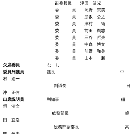
副委員長 津田 健児
委 員 岡野 恵美
委 員 彦坂 公之
委 員 津村 衛
委 員 前田 剛志
委 員 三谷 哲央
委 員 中森 博文
委 員 前野 和美
委 員 山本 勝
欠席委員
な し
委員外議員
議長 中
村 進一
副議長 日
沖 正信
出席説明員
副知事 稲
垣 清文
総務部長 嶋
田 宜浩
総務部副部長 高
間 伸夫