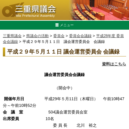
メニュー
三重県議会
>
県議会の活動
>
委員会
>
委員会会議録
>
平成28年度 委員
会会議録
> 平成２９年５月１１日 議会運営委員会 会議録
平成２９年５月１１日 議会運営委員会 会議録
資料はこちら
議会運営委員会会議録
（開会中）
開催年月日
平成29年５月11日（木曜日） 午前10時47
分～午前10時52分
会 議 室
504議会運営委員会室
出席委員
10名
委 員 長 北川 裕之