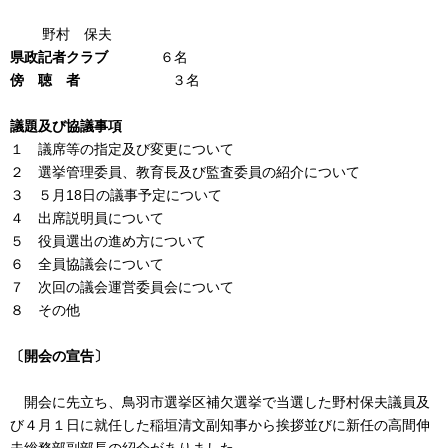
野村 保夫
県政記者クラブ
６名
傍 聴 者
３名
議題及び協議事項
１ 議席等の指定及び変更について
２ 選挙管理委員、教育長及び監査委員の紹介について
３ ５月18日の議事予定について
４ 出席説明員について
５ 役員選出の進め方について
６ 全員協議会について
７ 次回の議会運営委員会について
８ その他
〔開会の宣告〕
開会に先立ち、鳥羽市選挙区補欠選挙で当選した野村保夫議員及
び４月１日に就任した稲垣清文副知事から挨拶並びに新任の高間伸
夫総務部副部長の紹介がありました。