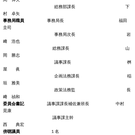
総務部課長 下
村 卓矢
事務局職員
事務局長 福田
圭司
事務局次長 岩
﨑 浩也
総務課長 山
岡 勝志
議事課長 桝
屋 眞
企画法務課長 稲
垣 雅美
政策法務監 長
﨑 禎和
委員会書記
議事課課長補佐兼班長 中村
晃康
議事課主幹
西 典宏
傍聴議員
１名