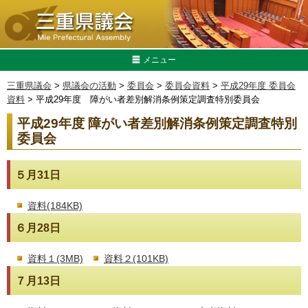
メニュー
三重県議会
>
県議会の活動
>
委員会
>
委員会資料
>
平成29年度 委員会
資料
> 平成29年度 障がい者差別解消条例策定調査特別委員会
平成29年度 障がい者差別解消条例策定調査特別
委員会
５月31日
資料(184KB)
６月28日
資料１(3MB)
資料２(101KB)
７月13日