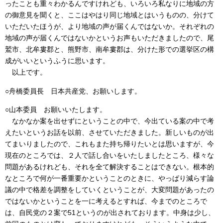
ったことも重々わかるんですけれども、いろいろ私なりに地域の方
の御意見を聞くと、ここはやはり同じ地域とはいうものの、分けて
いただいたほうが、より地域の声が届くんではないか。それぞれの
地域の声が届くんではないかというお声もいただきましたので、尾
鷲市、北牟婁郡と、熊野市、南牟婁郡は、分けた形での選挙区の構
成がいいというふうに思います。
以上です。
○舟橋委員長 日本共産党、お願いします。
○山本委員 お願いいたします。
なかなか案を出せずにということの中で、今出ている案の中で考
えたいというお話を以前、させていただきました。新しいものが出
てまいりましたので、これもまた持ち帰りたいとは思いますが、今
現在のところでは、２人で話し合いをいたしましたところ、様々な
問題があるけれども、それを全て解決することはできない。根本的
なところで何が一番重要かということのときに、やっぱり減らす論
議の中で格差を調整をしていくということが、大変問題があったの
ではないかということを一に考えるとすれば、今までのところで
は、自民党の２案で51というのが出されております。中身は少し、