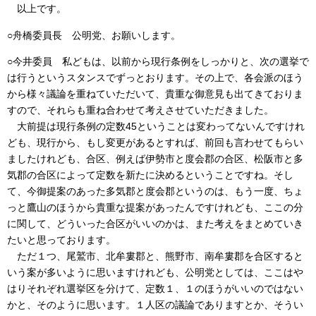
以上です。
○舟橋委員長 公明党、お願いします。
○今井委員 私どもは、以前から現行条例をしっかりと、次の選挙で
は行うというスタンスでずっとおります。その上で、各会派のほう
から様々議論を重ねていただいて、貴重な御意見も出てきておりま
すので、それらも重ね合わせて考えさせていただきました。
大前提は現行条例の定数45ということは変わってないんですけれ
ども、現行から、もし変更があるとすれば、前回も言わせてもらい
ましたけれども、合区、例えば伊勢市と度会郡の合区、松阪市と多
気郡の合区によって定数を新たに決めるということですね。そし
て、今御提案のあった多気郡と度会郡というのは、もう一度、ちょ
っと鷹山のほうから貴重な提案があったんですけれども、ここの分
に関して、どういった合区がいいのかは、また考えをまとめていき
たいと思っております。
ただ１つ、尾鷲市、北牟婁郡と、熊野市、南牟婁郡を合区すると
いう案が多いように思いますけれども、公明党としては、ここはや
はりそれぞれ選挙区を分けて、定数１、１のほうがいいのではない
かと、そのように思います。１人区の議論でありますとか、そうい