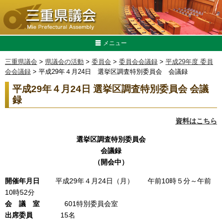
メニュー
三重県議会
>
県議会の活動
>
委員会
>
委員会会議録
>
平成29年度 委員
会会議録
> 平成29年４月24日 選挙区調査特別委員会 会議録
平成29年４月24日 選挙区調査特別委員会 会議
録
資料はこちら
選挙区調査特別委員会
会議録
（開会中）
開催年月日
平成29年４月24日（月） 午前10時５分～午前
10時52分
会 議 室
601特別委員会室
出席
委
員
15名