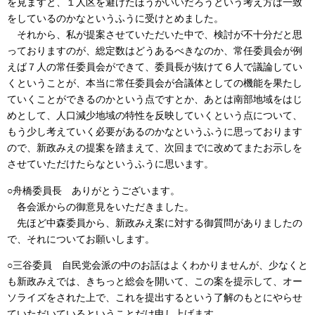
を見ますと、１人区を避けたほうがいいだろうという考え方は一致
をしているのかなというふうに受けとめました。
それから、私が提案させていただいた中で、検討が不十分だと思
っておりますのが、総定数はどうあるべきなのか、常任委員会が例
えば７人の常任委員会ができて、委員長が抜けて６人で議論してい
くということが、本当に常任委員会が合議体としての機能を果たし
ていくことができるのかという点ですとか、あとは南部地域をはじ
めとして、人口減少地域の特性を反映していくという点について、
もう少し考えていく必要があるのかなというふうに思っております
ので、新政みえの提案を踏まえて、次回までに改めてまたお示しを
させていただけたらなというふうに思います。
○舟橋委員長 ありがとうございます。
各会派からの御意見をいただきました。
先ほど中森委員から、新政みえ案に対する御質問がありましたの
で、それについてお願いします。
○三谷委員 自民党会派の中のお話はよくわかりませんが、少なくと
も新政みえでは、きちっと総会を開いて、この案を提示して、オー
ソライズをされた上で、これを提出するという了解のもとにやらせ
ていただいているということだけ申し上げます。