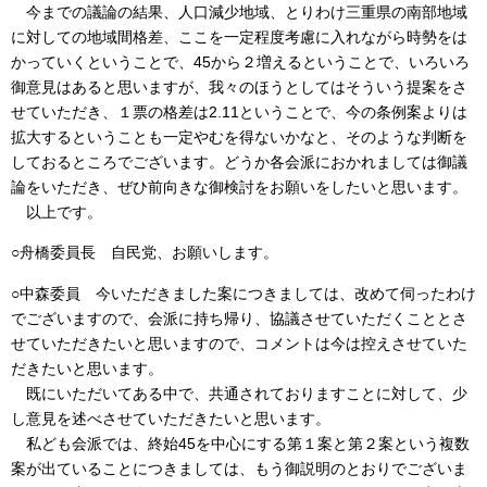
今までの議論の結果、人口減少地域、とりわけ三重県の南部地域
に対しての地域間格差、ここを一定程度考慮に入れながら時勢をは
かっていくということで、45から２増えるということで、いろいろ
御意見はあると思いますが、我々のほうとしてはそういう提案をさ
せていただき、１票の格差は2.11ということで、今の条例案よりは
拡大するということも一定やむを得ないかなと、そのような判断を
しておるところでございます。どうか各会派におかれましては御議
論をいただき、ぜひ前向きな御検討をお願いをしたいと思います。
以上です。
○舟橋委員長 自民党、お願いします。
○中森委員 今いただきました案につきましては、改めて伺ったわけ
でございますので、会派に持ち帰り、協議させていただくこととさ
せていただきたいと思いますので、コメントは今は控えさせていた
だきたいと思います。
既にいただいてある中で、共通されておりますことに対して、少
し意見を述べさせていただきたいと思います。
私ども会派では、終始45を中心にする第１案と第２案という複数
案が出ていることにつきましては、もう御説明のとおりでございま