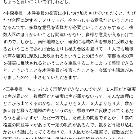
ちょっと言いにくいですけれども。
○中森委員 木津委員の発言に少しつけ加えさせていただくと、たび
たび合区に対するデメリットが、今おっしゃる意見だということに
なるんです。多様な意見を皆様方が必要ということからすると、複
数人区のほうがいいことは間違いがない、多様な意見が入るわけで
すので。しかし、南部地域とか、確実に地域の声を県政に反映させ
るということであれば合区よりも極力合区を避けて、１人でも地域
の声を確実に県政に反映されるということのほうが、南部地域の声
を確実に反映されるということを重視することによって整理できる
と、こういうことを木津委員が今言ったことを、会派でも議論があ
りましたので、申させていただきます。
○三谷委員 ちょっとよく理解ができないんですが、１人区だと確実
に声が届いて、複数区だと確実に声が届かないって、そんな論理は
どこから出てくるのかな。２人よりも３人、３人よりも４人、数が
多いほど様々な地域の声というのが、県政の中に反映されてくるだ
ろうと思いますが、ただ一方では、財政上の問題ですとか、１票の
格差の問題等々があって一定の制約があるんで、数をどう絞り込む
かという話になってくるわけで、１人区だから確実で、複数区だと
確実でないという論理は、僕はなかなか理解ができないんです。