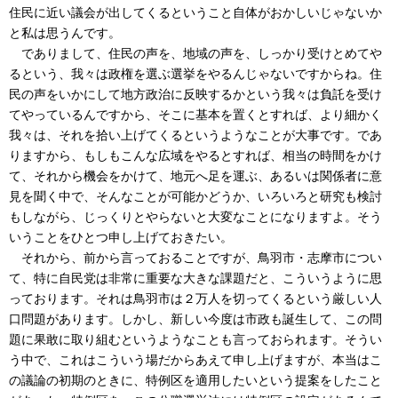
住民に近い議会が出してくるということ自体がおかしいじゃないか
と私は思うんです。
でありまして、住民の声を、地域の声を、しっかり受けとめてや
るという、我々は政権を選ぶ選挙をやるんじゃないですからね。住
民の声をいかにして地方政治に反映するかという我々は負託を受け
てやっているんですから、そこに基本を置くとすれば、より細かく
我々は、それを拾い上げてくるというようなことが大事です。であ
りますから、もしもこんな広域をやるとすれば、相当の時間をかけ
て、それから機会をかけて、地元へ足を運ぶ、あるいは関係者に意
見を聞く中で、そんなことが可能かどうか、いろいろと研究も検討
もしながら、じっくりとやらないと大変なことになりますよ。そう
いうことをひとつ申し上げておきたい。
それから、前から言っておることですが、鳥羽市・志摩市につい
て、特に自民党は非常に重要な大きな課題だと、こういうように思
っております。それは鳥羽市は２万人を切ってくるという厳しい人
口問題があります。しかし、新しい今度は市政も誕生して、この問
題に果敢に取り組むというようなことも言っておられます。そうい
う中で、これはこういう場だからあえて申し上げますが、本当はこ
の議論の初期のときに、特例区を適用したいという提案をしたこと