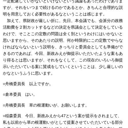
一定配慮していかないといけないという議論もあったわけでありま
すが、それをいつまで続けるのかであるとか、きちんと合理的な説
明を用意しておく必要性があるなということは感じます。
加えて、県財政が厳しい折に、先日、本会議でも、会派分の政務
活動費を２割カットするなどの決定を県議会として決定をしている
わけで、そことこの定数の問題は全く別というわけにはいかないと
思いますから、そのあたりの説明、何か時限的にこの定数でやらな
ければならないという説明を、きっちりと委員会としても準備がで
きるのであれば、今回、新政みえが御提示いただいたような案もあ
り得るとは思いますが、それをなくして、この現在のいろいろ御提
示いただいている案に賛成をしていくということは、少し厳しいの
かなというふうに思います。
○舟橋委員長 以上ですか。
○倉本委員 はい。
○舟橋委員長 草の根運動いが、お願いします。
○稲森委員 今日、新政みえから47という案が提示をされまして、
私も以前から草の根運動いがとして提案させていただいている部分