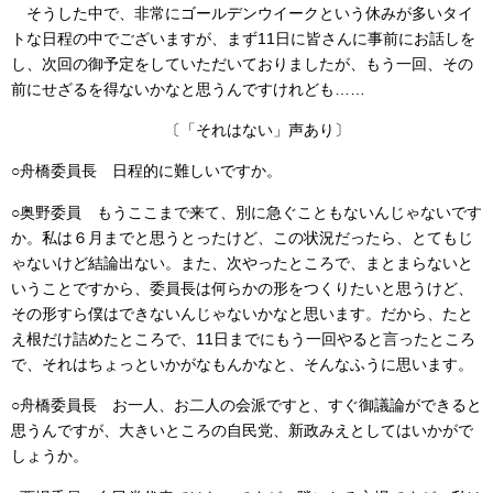
そうした中で、非常にゴールデンウイークという休みが多いタイ
トな日程の中でございますが、まず11日に皆さんに事前にお話しを
し、次回の御予定をしていただいておりましたが、もう一回、その
前にせざるを得ないかなと思うんですけれども……
〔「それはない」声あり〕
○舟橋委員長 日程的に難しいですか。
○奥野委員 もうここまで来て、別に急ぐこともないんじゃないです
か。私は６月までと思うとったけど、この状況だったら、とてもじ
ゃないけど結論出ない。また、次やったところで、まとまらないと
いうことですから、委員長は何らかの形をつくりたいと思うけど、
その形すら僕はできないんじゃないかなと思います。だから、たと
え根だけ詰めたところで、11日までにもう一回やると言ったところ
で、それはちょっといかがなもんかなと、そんなふうに思います。
○舟橋委員長 お一人、お二人の会派ですと、すぐ御議論ができると
思うんですが、大きいところの自民党、新政みえとしてはいかがで
しょうか。