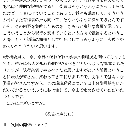
あれば合理的な説明が要ると、委員はそういうふうにおっしゃられ
たけど、まさにそういうことであって、我々も議論して、そういう
ふうにまた有識者の声も聞いて、そういうふうに決めてきたんです
から、その内容を集約したものを、きちっと端的な言葉で示して、
こういうことから現行を変えていくという方向で議論するというこ
とを、もっと議論の前提として打ち出してもらうように、今後も努
めていただきたいと思います。
○舟橋委員長 今、今日のそれぞれの委員の御意見を聞いておりまし
ても、確かに45人の現行条例でやるべきだというような御意見もあ
りますが、現行条例でやるべきだと思いますがという前提というこ
とに表現が皆さん、変わってきておりますので、ある面では聡明な
委員の皆さんですから、この議論経過については十分御理解をいた
だいておるというふうに私は信じて、今まで進めさせていただいた
つもりです。
ほかにございますか。
〔発言の声なし〕
Ⅱ 次回の開催について