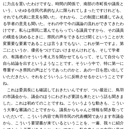
に力点を置いたわけですな。時間の関係で、南部の市町長や議長と
いう、いわゆる住民代表的な人に限られてしまったですけれども、
それでも代表に意見を聞いた。それから、この制度に精通してみえ
る学者の意見も聞いた。それの中で今の議論の流れができてきたわ
けです。私らは県民に選んでもらっている議員ですから、その議員
の構造を決めるときに、県民の声をできるだけ聞くということが大
変重要な要素であることは言うまでもない、これが第一ですよ。第
二にというか、優劣をつけてはいけませんけれども、そして学者
の、有識者のそういう考え方を聞かせてもらって、そして自分らで
自ら結論を出すというようなことです。そういう中で、特に第一に
尊重すべき県民の声はどうであったのかと。あの一日を思い出して
いただきたい。それをどういうふうに反映させるかということです
ね。
これは委員長にも確認しておきたいんですが、つい最近に、鳥羽
の市議会から、議会のほうにわざわざ要請も来たという話も聞きま
した。これは初めてのことですね。こういうような動きも、こうい
う大事な審議のことですから、議長からちゃんと情報を聞き取って
いただいて、こういう内容で鳥羽市民の代表機関であります市議会
から、こういう要望書が来ているということを、一遍、我々に紹介