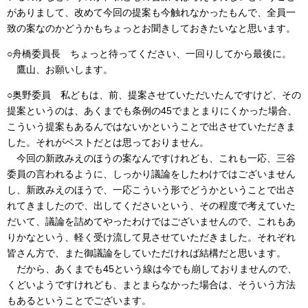
がありまして、改めて今回の提案も今触れなかったもんで、全員一
致の案なのかどうかもちょっとお聞きしておきたいなと思います。
○舟橋委員長 ちょっと待ってください、一回りしてから最後に。
鷹山、お願いします。
○奥野委員 私どもは、前、提案させていただいたんですけど、その
提案というのは、あくまでも条例の45でまとまりにくかった場合、
こういう提案もあるんではないかということで出させていただきま
した。それがベストだとは思っておりません。
今回の新政みえのほうの案なんですけれども、これも一応、三谷
委員の言われるように、しっかり議論をしたわけではございません
し、新政みえのほうで、一応こういう形でどうかということで出さ
れてきましたので、出してくださいという、その程度で考えていた
だいて、議論を詰めてやったわけではございませんので、これもあ
りかなという、軽く受け流して見させていただきました。それぞれ
皆さん方で、また御議論をしていただければ結構だと思います。
だから、あくまでも45という線は今でも崩しておりませんので、
くどいようですけれども、まとまらなかった場合は、そういう方法
もあるということでございます。