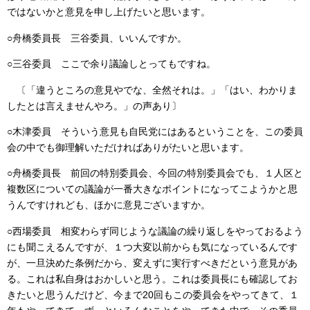
ではないかと意見を申し上げたいと思います。
○舟橋委員長 三谷委員、いいんですか。
○三谷委員 ここで余り議論しとってもですね。
〔「違うところの意見やでな、全然それは。」「はい、わかりま
したとは言えませんやろ。」の声あり〕
○木津委員 そういう意見も自民党にはあるということを、この委員
会の中でも御理解いただければありがたいと思います。
○舟橋委員長 前回の特別委員会、今回の特別委員会でも、１人区と
複数区についての議論が一番大きなポイントになってこようかと思
うんですけれども、ほかに意見ございますか。
○西場委員 相変わらず同じような議論の繰り返しをやっておるよう
にも聞こえるんですが、１つ大変以前からも気になっているんです
が、一旦決めた条例だから、変えずに実行すべきだという意見があ
る。これは私自身はおかしいと思う。これは委員長にも確認してお
きたいと思うんだけど、今まで20回もこの委員会をやってきて、１