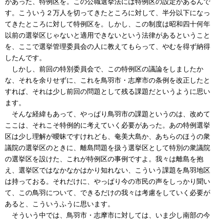
があった、特例区を。この公職選挙法には特例区の設定があるんで
す。こういう２万人を切ってきたところに対して、半分以下になっ
てきたところに対して特例区を。しかし、この制度は昭和四十何年
以前の選挙区じゃないと適用できないという法律があるということ
を、ここで選挙管理委員会の人に教えてもらって、やむを得ず納得
したんです。
しかし、前回の特別委員会で、この特例区の議論をしましたか
な、それを余りせずに、これを鳥羽市・志摩市の条例を改正したと
すれば、それは少し前回の問題として残る課題だというように思い
ます。
そんな経緯もあって、やっぱり鳥羽市の課題というのは、改めて
ここは、それこそ特例的に考えていく必要があった。あの特例選挙
区は少し理解が曖昧ですけれども、奄美大島か、あちらのほうの衆
議院の選挙区のときに、離島問題を扱う選挙区として特別の衆議院
の選挙区を設けた、これが特例区の事例ですよ。我々は離島を抱
え、選挙区ではなかなかはかり知れない、こういう課題を鳥羽地区
は持っておる。それだけに、やっぱり今の市民の声をしっかり聞い
て、この鳥羽について、できるだけの我々は考慮をしていく必要が
あると、こういうふうに思います。
そういう中では、鳥羽市・志摩市に対しては、いま少し南部の今