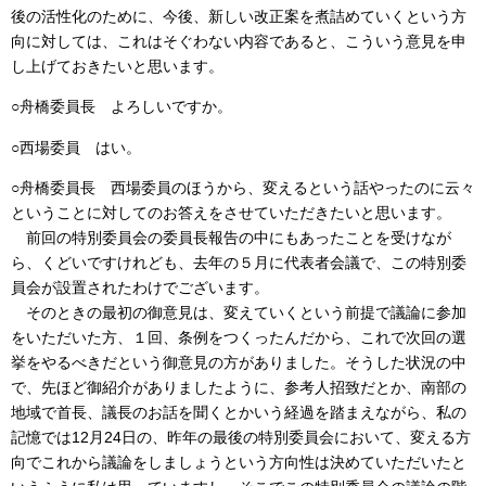
後の活性化のために、今後、新しい改正案を煮詰めていくという方
向に対しては、これはそぐわない内容であると、こういう意見を申
し上げておきたいと思います。
○舟橋委員長 よろしいですか。
○西場委員 はい。
○舟橋委員長 西場委員のほうから、変えるという話やったのに云々
ということに対してのお答えをさせていただきたいと思います。
前回の特別委員会の委員長報告の中にもあったことを受けなが
ら、くどいですけれども、去年の５月に代表者会議で、この特別委
員会が設置されたわけでございます。
そのときの最初の御意見は、変えていくという前提で議論に参加
をいただいた方、１回、条例をつくったんだから、これで次回の選
挙をやるべきだという御意見の方がありました。そうした状況の中
で、先ほど御紹介がありましたように、参考人招致だとか、南部の
地域で首長、議長のお話を聞くとかいう経過を踏まえながら、私の
記憶では12月24日の、昨年の最後の特別委員会において、変える方
向でこれから議論をしましょうという方向性は決めていただいたと