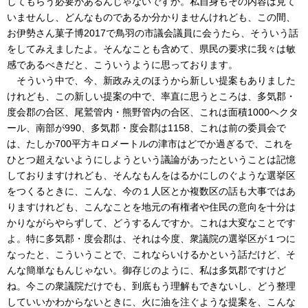
してもらう必要があるんじゃないですか。私自身もその内容は見て
いませんし、どんなものであるか分かりませんけれども、この間、
お伊勢さん菓子博2017で鳥羽の市議会議員に会うたら、そういう話
をしてみえましたよ。そんなことも含めて、県民の要求に我々は敏
感であるべきだと、こういうように思っております。
そういう中で、今、新政みえのほうから新しい提案もありました
けれども、この新しい提案の中で、率直に思うところは、多気郡・
度会郡の合区、尾鷲管内・熊野管内の合区、これは面積1000ヘクタ
ール、南部が990、多気郡・度会郡は1158、これは前の委員会で
は、たしか700平方キロメートルの津市はどでか過ぎるで、これを
ひとつ超えないようにしようという議論があったということは記憶
しておりますけれども、そんなもんをはるかにしのぐような選挙区
をつくるときに、こんな、今の１人区とか複数区の話も大事ではあ
りますけれども、こんなことを地元の有権者や住民の意向を十分は
かりながらやらずして、どうするんですか。これは大変なことです
よ。特に多気郡・度会郡は、それは今度、衆議院の選挙区が１つに
なったと、こういうことで、これならいけるかという話だけど、そ
んな簡単なもんじゃない。御存じのように、私は多気郡ですけど
ね。今この衆議院だけでも、到底もう理解もできないし、どう整理
していいかわからないときに、火に油を注ぐような提案を、こんな