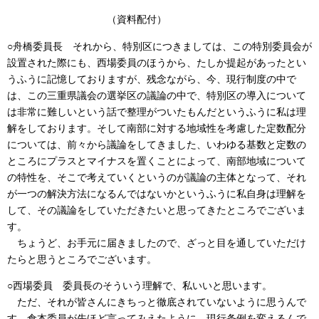
（資料配付）
○舟橋委員長 それから、特別区につきましては、この特別委員会が
設置された際にも、西場委員のほうから、たしか提起があったとい
うふうに記憶しておりますが、残念ながら、今、現行制度の中で
は、この三重県議会の選挙区の議論の中で、特別区の導入について
は非常に難しいという話で整理がついたもんだというふうに私は理
解をしております。そして南部に対する地域性を考慮した定数配分
については、前々から議論をしてきました、いわゆる基数と定数の
ところにプラスとマイナスを置くことによって、南部地域について
の特性を、そこで考えていくというのが議論の主体となって、それ
が一つの解決方法になるんではないかというふうに私自身は理解を
して、その議論をしていただきたいと思ってきたところでございま
す。
ちょうど、お手元に届きましたので、ざっと目を通していただけ
たらと思うところでございます。
○西場委員 委員長のそういう理解で、私いいと思います。
ただ、それが皆さんにきちっと徹底されていないように思うんで
す。倉本委員が先ほど言ってみえたように、現行条例を変えるんで