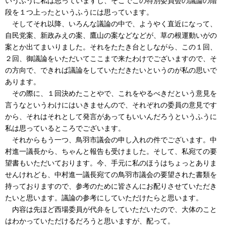
いうふうに私は思っていますし、そこでこの特別委員会の議論の階
段を１つ上ったというふうには思っています。
そしてそれ以降、いろんな議論の中で、ようやく直近になって、
自民党案、新政みえの案、鷹山の案などなどが、草の根運動いがの
案とか出てまいりました。それをたたき台としながら、この１回、
２回、御議論をいただいてここまで来たわけでございますので、そ
の方向で、できれば議論をしていただきたいというのが私の思いで
あります。
その際に、１回決めたことやで、これをやるべきだという意見を
言うなというわけにはいきませんので、それぞれの委員の意見です
から、それはそれとして発言があってもいいんだろうというふうに
私は思っているところでございます。
それからもう一つ、鳥羽市議会の申し入れの件でございます。中
村進一議長から、ちゃんと報告も受けました。そして、私宛ての要
望書もいただいております。今、手元に私のほうはちょっとありま
せんけれども、中村進一議長宛ての鳥羽市議会の要望された書類を
持っておりますので、参考のために皆さんにお配りさせていただき
たいと思います。議論の参考にしていただけたらと思います。
内容は先ほど西場委員が代弁をしていただいたので、大体のこと
はわかっていただけるだろうと思いますが、配って。