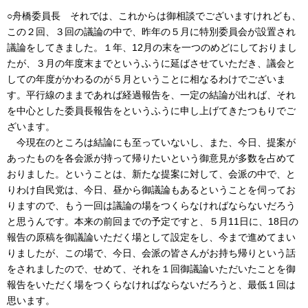
○舟橋委員長 それでは、これからは御相談でございますけれども、
この２回、３回の議論の中で、昨年の５月に特別委員会が設置され
議論をしてきました。１年、12月の末を一つのめどにしておりまし
たが、３月の年度末までというふうに延ばさせていただき、議会と
しての年度がかわるのが５月ということに相なるわけでございま
す。平行線のままであれば経過報告を、一定の結論が出れば、それ
を中心とした委員長報告をというふうに申し上げてきたつもりでご
ざいます。
今現在のところは結論にも至っていないし、また、今日、提案が
あったものを各会派が持って帰りたいという御意見が多数を占めて
おりました。ということは、新たな提案に対して、会派の中で、と
りわけ自民党は、今日、昼から御議論もあるということを伺ってお
りますので、もう一回は議論の場をつくらなければならないだろう
と思うんです。本来の前回までの予定ですと、５月11日に、18日の
報告の原稿を御議論いただく場として設定をし、今まで進めてまい
りましたが、この場で、今日、会派の皆さんがお持ち帰りという話
をされましたので、せめて、それを１回御議論いただいたことを御
報告をいただく場をつくらなければならないだろうと、最低１回は
思います。