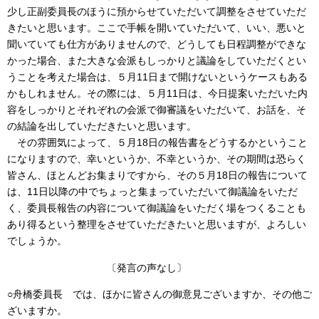
少し正副委員長のほうに預からせていただいて調整をさせていただ
きたいと思います。ここで手帳を開いていただいて、いい、悪いと
聞いていても仕方がありませんので、どうしても日程調整ができな
かった場合、また大きな会派もしっかりと議論をしていただくとい
うことを考えた場合は、５月11日まで開けないというケースもある
かもしれません。その際には、５月11日は、今日提案いただいた内
容をしっかりとそれぞれの会派で御審議をいただいて、お話を、そ
の結論を出していただきたいと思います。
その雰囲気によって、５月18日の報告書をどうするかということ
になりますので、幸いというか、不幸というか、その期間は恐らく
皆さん、ほとんどお集まりですから、その５月18日の報告について
は、11日以降の中でちょっと集まっていただいて御議論をいただ
く、委員長報告の内容について御議論をいただく場をつくることも
あり得るという整理をさせていただきたいと思いますが、よろしい
でしょうか。
〔発言の声なし〕
○舟橋委員長 では、ほかに皆さんの御意見ございますか、その他ご
ざいますか。