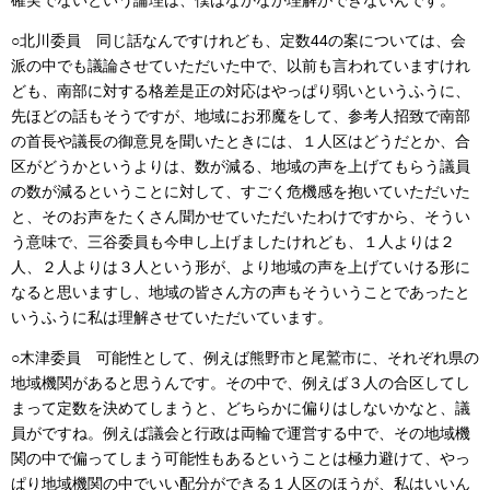
○北川委員 同じ話なんですけれども、定数44の案については、会
派の中でも議論させていただいた中で、以前も言われていますけれ
ども、南部に対する格差是正の対応はやっぱり弱いというふうに、
先ほどの話もそうですが、地域にお邪魔をして、参考人招致で南部
の首長や議長の御意見を聞いたときには、１人区はどうだとか、合
区がどうかというよりは、数が減る、地域の声を上げてもらう議員
の数が減るということに対して、すごく危機感を抱いていただいた
と、そのお声をたくさん聞かせていただいたわけですから、そうい
う意味で、三谷委員も今申し上げましたけれども、１人よりは２
人、２人よりは３人という形が、より地域の声を上げていける形に
なると思いますし、地域の皆さん方の声もそういうことであったと
いうふうに私は理解させていただいています。
○木津委員 可能性として、例えば熊野市と尾鷲市に、それぞれ県の
地域機関があると思うんです。その中で、例えば３人の合区してし
まって定数を決めてしまうと、どちらかに偏りはしないかなと、議
員がですね。例えば議会と行政は両輪で運営する中で、その地域機
関の中で偏ってしまう可能性もあるということは極力避けて、やっ
ぱり地域機関の中でいい配分ができる１人区のほうが、私はいいん