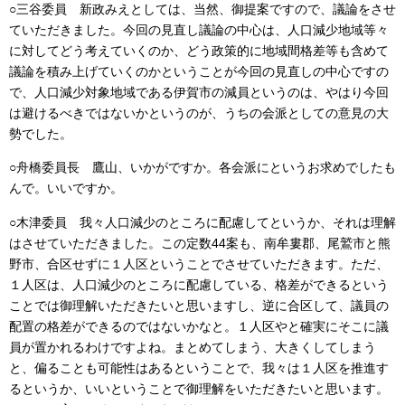
○三谷委員 新政みえとしては、当然、御提案ですので、議論をさせ
ていただきました。今回の見直し議論の中心は、人口減少地域等々
に対してどう考えていくのか、どう政策的に地域間格差等も含めて
議論を積み上げていくのかということが今回の見直しの中心ですの
で、人口減少対象地域である伊賀市の減員というのは、やはり今回
は避けるべきではないかというのが、うちの会派としての意見の大
勢でした。
○舟橋委員長 鷹山、いかがですか。各会派にというお求めでしたも
んで。いいですか。
○木津委員 我々人口減少のところに配慮してというか、それは理解
はさせていただきました。この定数44案も、南牟婁郡、尾鷲市と熊
野市、合区せずに１人区ということでさせていただきます。ただ、
１人区は、人口減少のところに配慮している、格差ができるという
ことでは御理解いただきたいと思いますし、逆に合区して、議員の
配置の格差ができるのではないかなと。１人区やと確実にそこに議
員が置かれるわけですよね。まとめてしまう、大きくしてしまう
と、偏ることも可能性はあるということで、我々は１人区を推進す
るというか、いいということで御理解をいただきたいと思います。