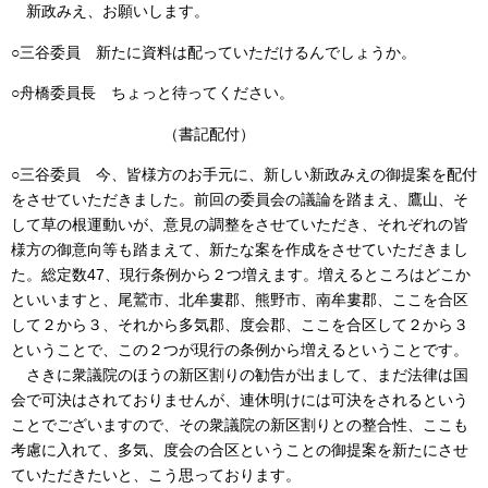
新政みえ、お願いします。
○三谷委員 新たに資料は配っていただけるんでしょうか。
○舟橋委員長 ちょっと待ってください。
（書記配付）
○三谷委員 今、皆様方のお手元に、新しい新政みえの御提案を配付
をさせていただきました。前回の委員会の議論を踏まえ、鷹山、そ
して草の根運動いが、意見の調整をさせていただき、それぞれの皆
様方の御意向等も踏まえて、新たな案を作成をさせていただきまし
た。総定数47、現行条例から２つ増えます。増えるところはどこか
といいますと、尾鷲市、北牟婁郡、熊野市、南牟婁郡、ここを合区
して２から３、それから多気郡、度会郡、ここを合区して２から３
ということで、この２つが現行の条例から増えるということです。
さきに衆議院のほうの新区割りの勧告が出まして、まだ法律は国
会で可決はされておりませんが、連休明けには可決をされるという
ことでございますので、その衆議院の新区割りとの整合性、ここも
考慮に入れて、多気、度会の合区ということの御提案を新たにさせ
ていただきたいと、こう思っております。