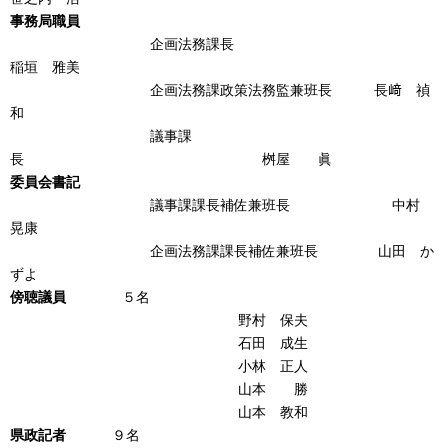
事務局職員
企画法務課長
稲垣 雅美
企画法務課政策法務監兼班長 長﨑 禎
和
議事課
長 桝屋 眞
委員会書記
議事課課長補佐兼班長 中村
晃康
企画法務課課長補佐兼班長 山田 か
ずよ
傍聴議員
５名
野村 保夫
石田 成生
小林 正人
山本 勝
山本 教和
県政記者
９名