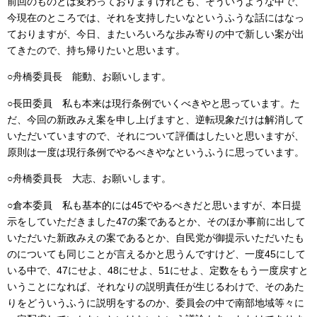
前回のものとは変わっておりますけれども、そういうような中で、
今現在のところでは、それを支持したいなというふうな話にはなっ
ておりますが、今日、またいろいろな歩み寄りの中で新しい案が出
てきたので、持ち帰りたいと思います。
○舟橋委員長 能動、お願いします。
○長田委員 私も本来は現行条例でいくべきやと思っています。た
だ、今回の新政みえ案を申し上げますと、逆転現象だけは解消して
いただいていますので、それについて評価はしたいと思いますが、
原則は一度は現行条例でやるべきやなというふうに思っています。
○舟橋委員長 大志、お願いします。
○倉本委員 私も基本的には45でやるべきだと思いますが、本日提
示をしていただきました47の案であるとか、そのほか事前に出して
いただいた新政みえの案であるとか、自民党が御提示いただいたも
のについても同じことが言えるかと思うんですけど、一度45にして
いる中で、47にせよ、48にせよ、51にせよ、定数をもう一度戻すと
いうことになれば、それなりの説明責任が生じるわけで、そのあた
りをどういうふうに説明をするのか、委員会の中で南部地域等々に