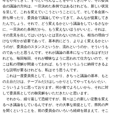
年もやってきて、ずっといろんなことをやってきた中で、その委員
会の議論の方向は、一旦決めた条例ではあるけれども、新しい状況
を呈して、これを変えていこうということにして、そして各会派へ
持ち帰ったり、委員会で議論してやってきて、みんなが提案してき
たんでしょう。それで、どう変えるかという議論をしているさなか
に、一旦決めた条例だから、もう変えないほうがいいと。それは、
その意見を出してはいけないとは言わないけれども、相当の理由づ
けなり何かが必要であって、基本的にどう、よりよく変えるかとい
うのが、委員会のスタンスというか、流れというのか、そういうも
のであったと思うんです。それが議論の基本になっておるはずだけ
れども、毎回毎回、それが曖昧なように思われて仕方ないので、そ
こは私の理解が間違っておれば、もうそういうふうに納得できるよ
うな説明が要るけれども、私はそう思うんです。
これは一度委員長として、しっかり、きちっと議論の基本、もと
の土台だけは、テーブルだけはしっかりとしてやってもらいたい、
こういうように思っております。何か後でよろしいから、それに対
して委員長としての御見解をいただきたいと思います。
それから、繰り返して恐縮ですが、我々はこの新しい定数を変え
るべき議論をしているんですが、その大事な前提として、県民の声
を聞くということを、前の委員会のいろいろ経緯を踏まえて、そこ