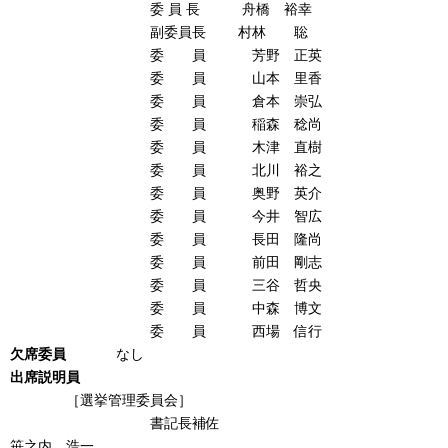
委 員 長 舟橋 裕幸
副委員長 村林 聡
委 員 芳野 正英
委 員 山本 里香
委 員 倉本 崇弘
委 員 稲森 稔尚
委 員 木津 直樹
委 員 北川 裕之
委 員 奥野 英介
委 員 今井 智広
委 員 長田 隆尚
委 員 前田 剛志
委 員 三谷 哲央
委 員 中森 博文
委 員 西場 信行
欠席
委
員
なし
出席説明員
［選挙管理委員会］
書記長補佐
笹之内 浩一