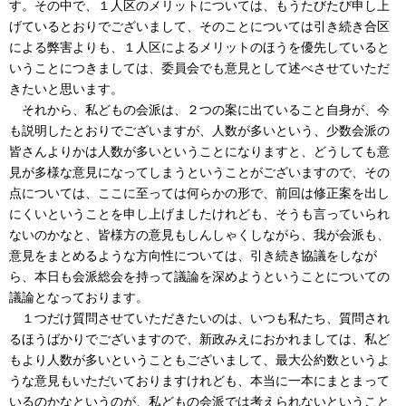
す。その中で、１人区のメリットについては、もうたびたび申し上
げているとおりでございまして、そのことについては引き続き合区
による弊害よりも、１人区によるメリットのほうを優先していると
いうことにつきましては、委員会でも意見として述べさせていただ
きたいと思います。
それから、私どもの会派は、２つの案に出ていること自身が、今
も説明したとおりでございますが、人数が多いという、少数会派の
皆さんよりかは人数が多いということになりますと、どうしても意
見が多様な意見になってしまうということがございますので、その
点については、ここに至っては何らかの形で、前回は修正案を出し
にくいということを申し上げましたけれども、そうも言っていられ
ないのかなと、皆様方の意見もしんしゃくしながら、我が会派も、
意見をまとめるような方向性については、引き続き協議をしなが
ら、本日も会派総会を持って議論を深めようということについての
議論となっております。
１つだけ質問させていただきたいのは、いつも私たち、質問され
るほうばかりでございますので、新政みえにおかれましては、私ど
もより人数が多いということもございまして、最大公約数というよ
うな意見もいただいておりますけれども、本当に一本にまとまって
いるのかなというのが、私どもの会派では考えられないということ