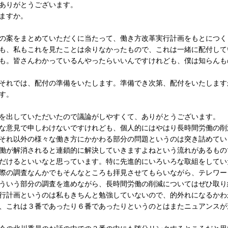
ありがとうございます。
ますか。
の案をまとめていただくに当たって、働き方改革実行計画をもとにつく
も、私もこれを見たことは余りなかったもので、これは一緒に配付して
も。皆さんわかっているんやったらいいんですけれども、僕は知らんも
それでは、配付の準備をいたします。準備でき次第、配付をいたします
す。
を出していただいたので議論がしやすくて、ありがとうございます。
意見で申しわけないですけれども、個人的にはやはり長時間労働の削
それ以外の様々な働き方にかかわる部分の問題というのは突き詰めてい
働が解消されると連鎖的に解決していきますよねという流れがあるもの
だけるといいなと思っています。特に先進的にいろいろな取組をしてい
際の調査なんかでもそんなところも拝見させてもらいながら、テレワー
ういう部分の調査を進めながら、長時間労働の削減についてはぜひ取り
計画というのは私もきちんと勉強していないので、的外れになるかわ
、これは３番であったり６番であったりというのとはまたニュアンスが