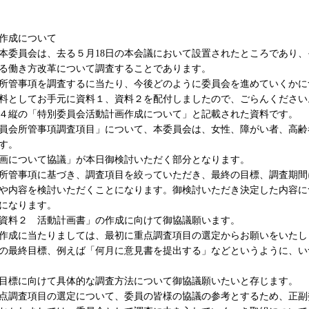
作成について
本委員会は、去る５月18日の本会議において設置されたところであり
る働き方改革について調査することであります。
所管事項を調査するに当たり、今後どのように委員会を進めていくかに
料としてお手元に資料１、資料２を配付しましたので、ごらんください
４縦の「特別委員会活動計画作成について」と記載された資料です。
会所管事項調査項目」について、本委員会は、女性、障がい者、高齢
す。
画について協議」が本日御検討いただく部分となります。
管事項に基づき、調査項目を絞っていただき、最終の目標、調査期間
や内容を検討いただくことになります。御検討いただき決定した内容に
になります。
資料２ 活動計画書」の作成に向けて御協議願います。
作成に当たりましては、最初に重点調査項目の選定からお願いをいたし
最終目標、例えば「何月に意見書を提出する」などというように、い
目標に向けて具体的な調査方法について御協議願いたいと存じます。
調査項目の選定について、委員の皆様の協議の参考とするため、正副