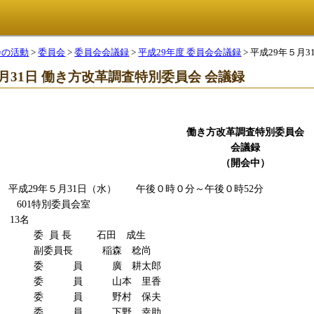
会の活動
>
委員会
>
委員会会議録
>
平成29年度 委員会会議録
> 平成29年５
５月31日 働き方改革調査特別委員会 会議録
働き方改革調査特別委員会
会議録
（開会中）
29年５月31日（水） 午後０時０分～午後０時52分
01特別委員会室
3名
 長 石田 成生
長 稲森 稔尚
員 廣 耕太郎
員 山本 里香
員 野村 保夫
員 下野 幸助