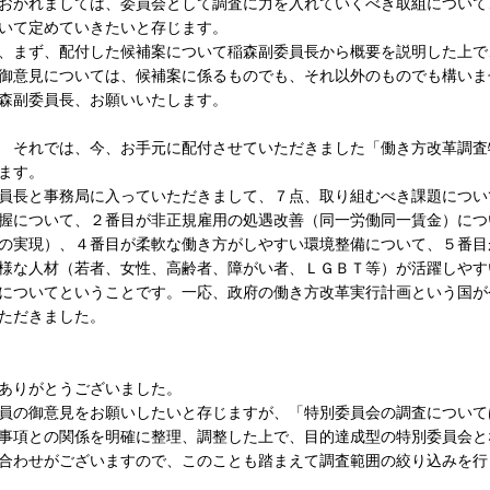
かれましては、委員会として調査に力を入れていくべき取組について
いて定めていきたいと存じます。
まず、配付した候補案について稲森副委員長から概要を説明した上で
御意見については、候補案に係るものでも、それ以外のものでも構いま
森副委員長、お願いいたします。
 それでは、今、お手元に配付させていただきました「働き方改革調査
ます。
長と事務局に入っていただきまして、７点、取り組むべき課題につい
握について、２番目が非正規雇用の処遇改善（同一労働同一賃金）につ
の実現）、４番目が柔軟な働き方がしやすい環境整備について、５番目
様な人材（若者、女性、高齢者、障がい者、ＬＧＢＴ等）が活躍しやす
についてということです。一応、政府の働き方改革実行計画という国が
ただきました。
ありがとうございました。
の御意見をお願いしたいと存じますが、「特別委員会の調査について
事項との関係を明確に整理、調整した上で、目的達成型の特別委員会と
合わせがございますので、このことも踏まえて調査範囲の絞り込みを行