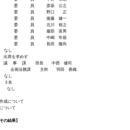
員 彦坂 公之
員 野口 正
員 後藤 健一
員 北川 裕之
員 服部 富男
員 中嶋 年規
員 長田 隆尚
なし
席を求めず
 事 課 班長 中西 健司
務課 主幹 羽田 香織
なし
３名
なし
作成について
について
その結果】