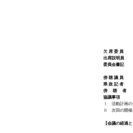
委 
委 
委 
委 
委 
委 
委 
欠 席
委
員
出席説明員
出
委員会書記
議
企画法
傍 聴 議 員
県 政 記 者
傍 聴 者
協議事項
Ⅰ 活動計画の
Ⅱ 次回の開催
【会議の経過と