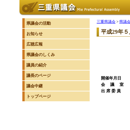
三重県議会
>
県議
県議会の活動
平成29年
お知らせ
広聴広報
県議会のしくみ
議員の紹介
議長のページ
開催年月日
平成
会 議 室
6
議会中継
出 席
委
員
1
トップページ
委 員
副委員
委 
委 
委 
委 