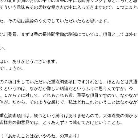
今の北川委員のお話の中での３番の中にも随分リンクするところだと思
そういう意味もその柔軟な働き方の中に入ってきますので、１つにまと
た、その辺は議論のうえでしていただいたらと思います。
北川委員、まず３番の長時間労働の削減については、項目としては外せ
い。
はい、ありがとうございます。
でしょうか。
の７項目出していただいた重点調査項目ですけれども、ほとんどは共通
くというのは、なかなか難しい結論だというふうに思うんですが。今、
、１から７に対して、どれもこれも皆、重要な項目ですので、なかなか
体が。だから、そのような感じで、私はどれこれということはなかなか
重点調査項目は、幾つという縛りはありませんので、大体過去の例から
皆様方の御意見では、とりあえず７つ載せておけということも。
ことはないやろね」の声あり〕