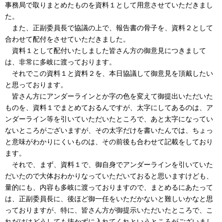
事務局で取りまとめたものを資料１として用意させていただきまし
た。
また、正副委員長で協議の上で、報告書の骨子を、資料２として
合わせて配付をさせていただきました。
資料１として配付いたしました皆さん方の御意見につきまして
は、非常に多岐に渡っております。
それでこの資料１と資料２を、本日協議して御意見を頂戴したい
と思っております。
皆さん方にアンダーラインとか字の色を変えて御提出いただいた
ものを、資料１でまとめておるんですが、太字にしてあるのは、ア
ンダーライン等を引いていただいたところで、あと太字になってい
ないところがございますが、その太字だけを書いたんでは、ちょっ
と意味がわかりにくいものは、その前後も合わせて記載をしており
ます。
それで、まず、資料１で、御自身でアンダーラインを引いていた
だいたので大体おわかりなっていただいておると思いますけども、
量的にも、内容も多岐に渡っておりますので、まとめるにあたって
は、正副委員長に、後ほど御一任をいただかないと難しいかなと思
っておりますが、特に、皆さん方が御提示いただいたところで、こ
れだけはどうしても抜かずに入れてくれというところがございまし