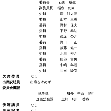
委員長 石田 成生
副委員長 稲森 稔尚
委員 廣 耕太郎
委員 山本 里香
委員 野村 保夫
委員 下野 幸助
委員 彦坂 公之
委員 野口 正
委員 後藤 健一
委員 北川 裕之
委員 服部 富男
委員 中嶋 年規
委員 長田 隆尚
欠 席
委
員
なし
出席説明員
出席を求めず
委員会書記
議事課 班長 中西 健司
企画法務課 主幹 羽田 香織
傍 聴 議 員
なし
県 政 記 者
なし