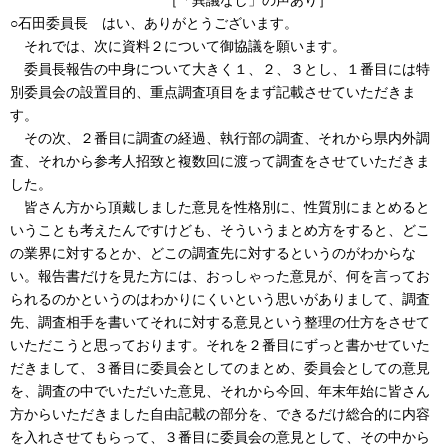
○石田委員長 はい、ありがとうございます。
それでは、次に資料２について御協議を願います。
委員長報告の中身について大きく１、２、３とし、１番目には特
別委員会の設置目的、重点調査項目をまず記載させていただきま
す。
その次、２番目に調査の経過、執行部の調査、それから県内外調
査、それから参考人招致と複数回に渡って調査をさせていただきま
した。
皆さん方から頂戴しました意見を性格別に、性質別にまとめると
いうことも考えたんですけども、そういうまとめ方をすると、どこ
の業界に対するとか、どこの調査先に対するというのがわからな
い。報告書だけを見た方には、おっしゃった意見が、何を言ってお
られるのかというのはわかりにくいという思いがありまして、調査
先、調査相手を書いてそれに対する意見という整理の仕方をさせて
いただこうと思っております。それを２番目にずっと書かせていた
だきまして、３番目に委員会としてのまとめ、委員会としての意見
を、調査の中でいただいた意見、それから今回、年末年始に皆さん
方からいただきました自由記載の部分を、できるだけ総合的に内容
を入れさせてもらって、３番目に委員会の意見として、その中から