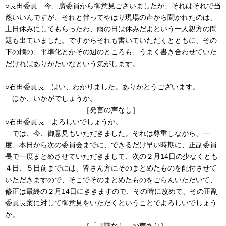
○長田委員 今、廣委員から御意見ございましたが、それはそれで当
然いいんですが、それと伴ってやはり現場の声から聞かれたのは、
土日休みにしてもらったわ、雨の日は休みだよという一人親方の問
題も出ていました。ですからそれも書いていただくとともに、その
下の欄の、平準化とかその辺のところも、うまく書き合わせていた
だければありがたいなという気がします。
○石田委員長 はい、わかりました。ありがとうございます。
ほか、いかがでしょうか。
［発言の声なし］
○石田委員長 よろしいでしょうか。
では、今、御意見もいただきました。それは尊重しながら、一
度、本日から次の委員会までに、できるだけ早い時期に、正副委員
長で一度まとめさせていただきまして、次の２月14日の少なくとも
４日、５日前までには、皆さん方にそのまとめたものを配付させて
いただきますので、そこでそのまとめたものをごらんいただいて、
修正は最終の２月14日にききますので、その時に改めて、その正副
委員長案に対して御意見をいただくということでよろしいでしょう
か。
［「異議なし」の声あり］