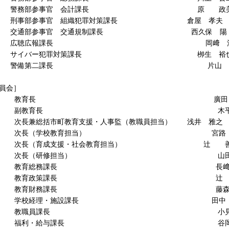
部参事官 会計課長 原 政
参事官 組織犯罪対策課長 倉屋 孝夫
参事官 交通規制課長 西久保 陽
広報課長 岡﨑 浩
バー犯罪対策課長 栁生 裕
第二課長 片山 雅
その他関係
員会］
育長 廣田 恵
教育長 木平 芳
市町教育支援・人事監（教職員担当） 浅井 雅之
（学校教育担当） 宮路 正
育成支援・社会教育担当） 辻 善
（研修担当） 山田 
総務課長 長﨑 敬
育政策課長 辻 成
財務課長 藤森 正
経理・施設課長 田中 彰
職員課長 小見山 
・給与課長 谷岡 