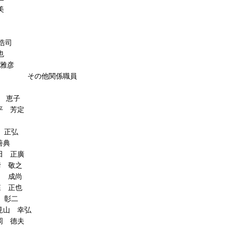
美
司
也
彦
職員
子
定
弘
典
正廣
之
尚
也
二
幸弘
德夫