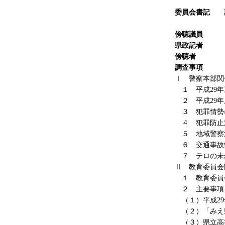
委員会書記
企画法務
傍聴議員
な
県政記者
４
傍聴者
な
調査
事項
Ⅰ 警察本部関
１ 平成29年
２ 平成29年
３ 犯罪情勢
４ 犯罪防止
５ 地域警察
６ 交通事故
７ テロの未
Ⅱ 教育委員会
１ 教育委員
２ 主要事項
（１）平成29
（２）「みえ
（３）県立高