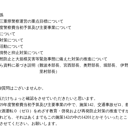
係
三重県警察運営の重点目標について
度警察費当初予算及び主要事業について
について
対策について
活動について
情勢と抑止対策について
然防止と大規模災害等緊急事態に備えた対策の推進について
料に基づき説明（難波本部長、宮西部長、奥野部長、堀部長、 伊野
村部長）
御質問はございませんか。
点だけちょっと確認をさせていただきたいと思います。
9年度警察費当初予算及び主要事業の中で、施策142、交通事故ゼロ、
2、飲酒運転０（ゼロ）をめざす教育・啓発および再発防止対策の推進です
れども、それはあくまでもこの施策142の中の14201とかそういった
させてください。お願いします。