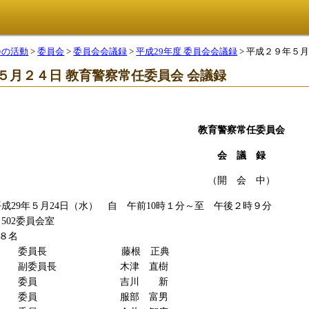
会の活動
>
委員会
>
委員会会議録
>
平成29年度 委員会会議録
> 平成２９年５
５月２４日 教育警察常任委員会 会議録
教育警察常任委員会
会 議 録
（開 会 中）
29年５月24日（水） 自 午前10時１分～至 午後２時９分
2委員会室
名
長 藤根 正典
員長 木津 直樹
 吉川 新
 服部 富男