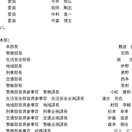
 今井 智広
 前田 剛志
 中村 進一
 中森 博文
し
部］
部長 難波 健
務部長 宮西 健
活安全部長 堀 主
域部長 伊野 隆
事部長 奥野 正
通部長 西本 茂
備部長 里村 
首席参事官 警務課長 小松 雅和
部首席参事官 生活安全企画課長 瀬古 充也
首席参事官 地域課長 村田 享輔
首席参事官 刑事企画課長 杉本 幸孝
首席参事官 交通企画課長 伊藤 達彦
首席参事官 警備企画課長 森本 善信
参事官 総務課長 川上 公