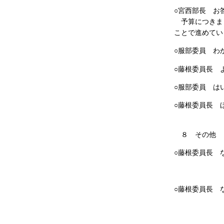
○宮西部長 お
予算につきまし
ことで進めてい
○服部委員 わ
○藤根委員長 
○服部委員 は
○藤根委員長 
〔「な
８ その他
○藤根委員長 
〔「な
○藤根委員長 
〔当局