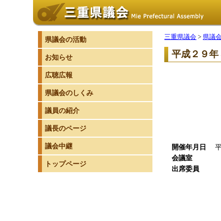
三重県議会
>
県議
県議会の活動
平成２９年
お知らせ
広聴広報
県議会のしくみ
議員の紹介
議長のページ
議会中継
開催年月日
平成
会議室
50
トップページ
出席委員
８
委員
副委
委員
委員