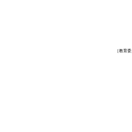
警務
刑事部
交通部
広聴
サイ
警備
［教育委
教
副
次長兼総括
次長
次長（
次長
教育
教
教育
学校
教
福利