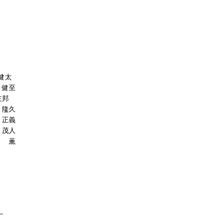
太
至
邦
久
義
人
薫
二