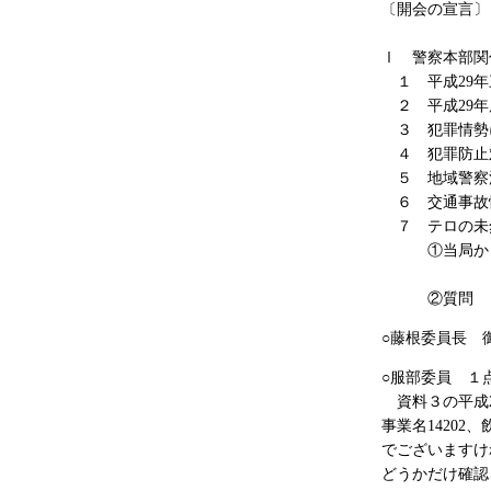
〔開会の宣言〕
Ⅰ 警察本部関
１ 平成29年
２ 平成29年
３ 犯罪情勢
４ 犯罪防止
５ 地域警察
６ 交通事故
７ テロの未
①当局から資
里
②質問
○藤根委員長 
○服部委員 １
資料３の平成2
事業名1420
でございますけ
どうかだけ確認