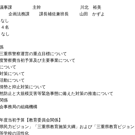
その他関係
議事課 主幹 川北 裕美
課 課長補佐兼班長 山田 かずよ
し
名
し
係
三重県警察運営の重点目標について
度警察費当初予算及び主要事業について
について
対策について
活動について
情勢と抑止対策について
然防止と大規模災害等緊急事態に備えた対策の推進について
関係
会事務局の組織機構
年度当初予算【教育委員会関係】
県民力ビジョン」「三重県教育施策大綱」および「三重県教育ビジョン
等学校の活性化