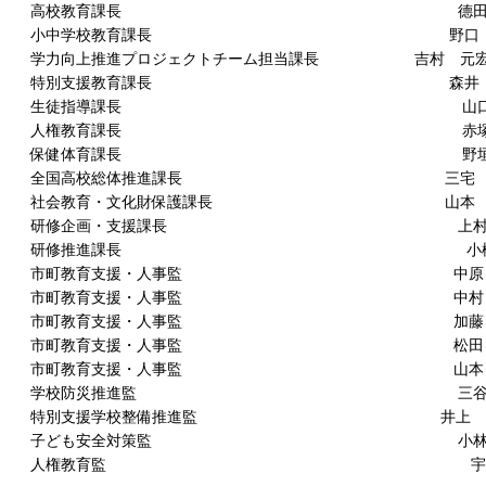
教育課長 德田 嘉
学校教育課長 野口 宏
推進プロジェクトチーム担当課長 吉村 元
支援教育課長 森井 博
徒指導課長 山口 
教育課長 赤塚 久
体育課長 野垣内 
高校総体推進課長 三宅 恒
育・文化財保護課長 山本 
企画・支援課長 上村 
修推進課長 小松 
教育支援・人事監 中原
教育支援・人事監 中村 
教育支援・人事監 加藤 
教育支援・人事監 松田
教育支援・人事監 山本 
防災推進監 三谷 真
支援学校整備推進監 井上 珠
も安全対策監 小林 
権教育監 宇仁田