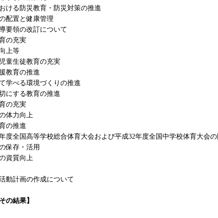
おける防災教育・防災対策の推進
の配置と健康管理
導要領の改訂について
育の充実
向上等
児童生徒教育の充実
援教育の推進
て学べる環境づくりの推進
切にする教育の推進
育の充実
の体力向上
育の推進
0年度全国高等学校総合体育大会および平成32年度全国中学校体育大会の
の保存・活用
の資質向上
活動計画の作成について
その結果】