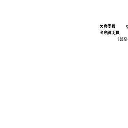
委員
委員
委員
委員
欠席委員
な
出席説明員
［警察本
本
警
生
地
刑
交
警
警務部
生活安全
地域部
刑事部
交通部
警備部
警務部