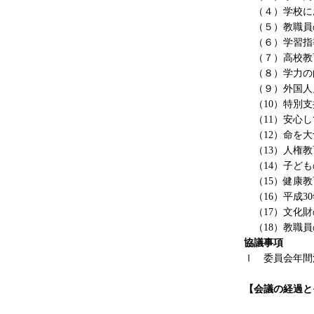
（４）学校に
（５）教職員
（６）学習指
（７）高校教
（８）学力の
（９）外国人
（10）特別支
（11）安心し
（12）命を大
（13）人権教
（14）子ども
（15）健康教
（16）平成3
（17）文化財
（18）教職員
協議事項
Ⅰ 委員会年間
【会議の経過と