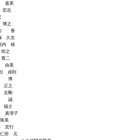
美
志
宏
之
香
生
靖
之
寛二
由美
貞則
 博
正之
圭剛
 誠
福士
理子
美
宏行
 元