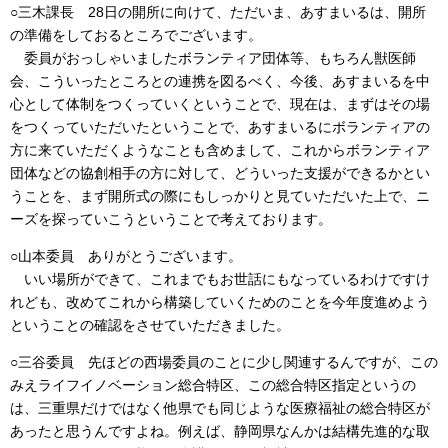
○三木課長 28日の開所に向けて、ただいま、あすまいるは、開所
の準備をしておるところでございます。
委員がおっしゃいましたボランティア団体等、もちろん獣医師
会、こういったところとの連携を図るべく、今後、あすまいるを中
心として体制をつくっていくということで、現在は、まずはその場
をつくっていただいたということで、あすまいるにボランティアの
方に来ていただくようなことも含めまして、これからボランティア
団体などの協創相手の方に対して、どういった支援ができるかとい
うことを、まず開所式の際にもしっかりと見ていただいた上で、ニ
ーズを探っていこうということで考えております。
○山本委員 ありがとうございます。
いい場所ができて、これまでもお世話にもなっているわけですけ
れども、改めてこれから構築していくためのことを今年度進めよう
ということの確認をさせていただきました。
○三谷委員 先ほどの西場委員のことに少し関連するんですが、この
みえライフイノベーション総合特区、この総合特区指定というの
は、三重県だけではなく他県でも同じような医療福祉の総合特区が
あったと思うんですよね。例えば、静岡県なんかは結構先進的な取