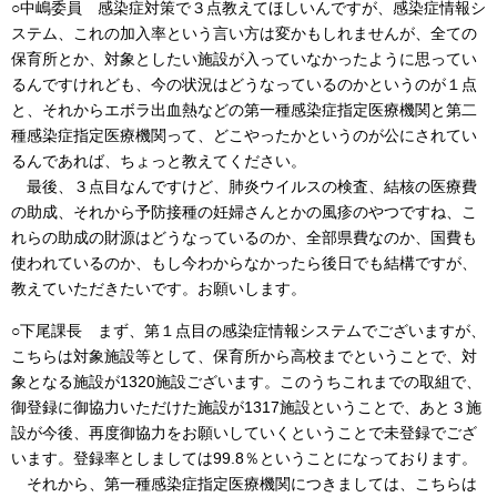
○中嶋委員 感染症対策で３点教えてほしいんですが、感染症情報シ
ステム、これの加入率という言い方は変かもしれませんが、全ての
保育所とか、対象としたい施設が入っていなかったように思ってい
るんですけれども、今の状況はどうなっているのかというのが１点
と、それからエボラ出血熱などの第一種感染症指定医療機関と第二
種感染症指定医療機関って、どこやったかというのが公にされてい
るんであれば、ちょっと教えてください。
最後、３点目なんですけど、肺炎ウイルスの検査、結核の医療費
の助成、それから予防接種の妊婦さんとかの風疹のやつですね、こ
れらの助成の財源はどうなっているのか、全部県費なのか、国費も
使われているのか、もし今わからなかったら後日でも結構ですが、
教えていただきたいです。お願いします。
○下尾課長 まず、第１点目の感染症情報システムでございますが、
こちらは対象施設等として、保育所から高校までということで、対
象となる施設が1320施設ございます。このうちこれまでの取組で、
御登録に御協力いただけた施設が1317施設ということで、あと３施
設が今後、再度御協力をお願いしていくということで未登録でござ
います。登録率としましては99.8％ということになっております。
それから、第一種感染症指定医療機関につきましては、こちらは