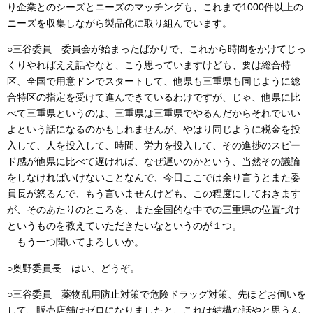
り企業とのシーズとニーズのマッチングも、これまで1000件以上の
ニーズを収集しながら製品化に取り組んでいます。
○三谷委員 委員会が始まったばかりで、これから時間をかけてじっ
くりやればええ話やなと、こう思っていますけども、要は総合特
区、全国で用意ドンでスタートして、他県も三重県も同じように総
合特区の指定を受けて進んできているわけですが、じゃ、他県に比
べて三重県というのは、三重県は三重県でやるんだからそれでいい
よという話になるのかもしれませんが、やはり同じように税金を投
入して、人を投入して、時間、労力を投入して、その進捗のスピー
ド感が他県に比べて遅ければ、なぜ遅いのかという、当然その議論
をしなければいけないことなんで、今日ここでは余り言うとまた委
員長が怒るんで、もう言いませんけども、この程度にしておきます
が、そのあたりのところを、また全国的な中での三重県の位置づけ
というものを教えていただきたいなというのが１つ。
もう一つ聞いてよろしいか。
○奥野委員長 はい、どうぞ。
○三谷委員 薬物乱用防止対策で危険ドラッグ対策、先ほどお伺いを
して、販売店舗はゼロになりましたと、これは結構な話やと思うん