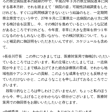
ろの県立病院改革の経緯の中で、平成22年３月の県立病院改革に関
する基本方針、それを踏まえて「病院の姿」可能性詳細調査をした
けれども、すぐには民間移譲できないという結論のもと、一定期間
県立県営でという中で、27年９月に三重県立一志病院のあり方に関
する検討会を設置し、今、その検討を進めているというふうな記述
があるところですけれども、今年度、非常に大きな意味を持つ１年
になるのかもしれないと思いながら、その検討状況について、ちょ
っと補足的に御説明をいただきたいんですが。スケジュールも含め
て。
○長谷川庁長 この件につきましては、医療対策局で御検討いただい
ているところではございます。私の立場といたしましては、一志病
院が今までここまで積み上げてきた総合診療医の育成、それから地
域包括ケアシステムへの貢献、このような成果をぜひとも反映させ
ていただけないかと、このようなことを申し上げておるところでご
ざいます。
段取り的なところは申しわけございませんが、ちょっと私のほう
から今、申し上げることがわからない部分がございまして、医療対
策局での御回答をお願いいたしたいと存じます。
○中嶋委員 はい、わかりました。ありがとうございます。