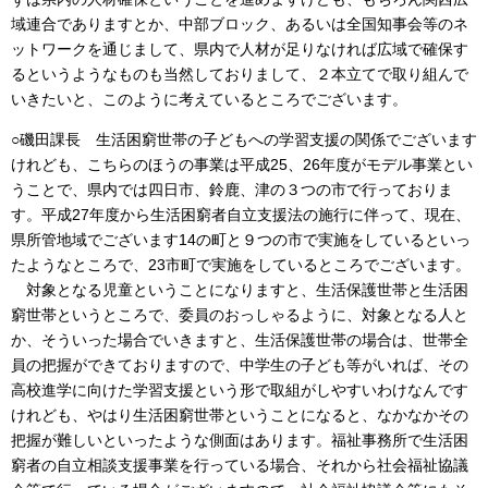
域連合でありますとか、中部ブロック、あるいは全国知事会等のネ
ットワークを通じまして、県内で人材が足りなければ広域で確保す
るというようなものも当然しておりまして、２本立てで取り組んで
いきたいと、このように考えているところでございます。
○磯田課長 生活困窮世帯の子どもへの学習支援の関係でございます
けれども、こちらのほうの事業は平成25、26年度がモデル事業とい
うことで、県内では四日市、鈴鹿、津の３つの市で行っておりま
す。平成27年度から生活困窮者自立支援法の施行に伴って、現在、
県所管地域でございます14の町と９つの市で実施をしているといっ
たようなところで、23市町で実施をしているところでございます。
対象となる児童ということになりますと、生活保護世帯と生活困
窮世帯というところで、委員のおっしゃるように、対象となる人と
か、そういった場合でいきますと、生活保護世帯の場合は、世帯全
員の把握ができておりますので、中学生の子ども等がいれば、その
高校進学に向けた学習支援という形で取組がしやすいわけなんです
けれども、やはり生活困窮世帯ということになると、なかなかその
把握が難しいといったような側面はあります。福祉事務所で生活困
窮者の自立相談支援事業を行っている場合、それから社会福祉協議