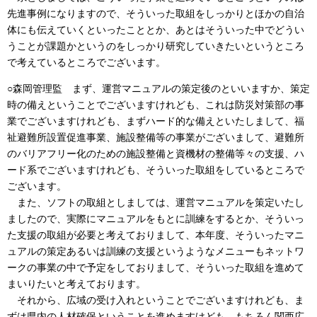
先進事例になりますので、そういった取組をしっかりとほかの自治
体にも伝えていくといったこととか、あとはそういった中でどうい
うことが課題かというのをしっかり研究していきたいというところ
で考えているところでございます。
○森岡管理監 まず、運営マニュアルの策定後のといいますか、策定
時の備えということでございますけれども、これは防災対策部の事
業でございますけれども、まずハード的な備えといたしまして、福
祉避難所設置促進事業、施設整備等の事業がございまして、避難所
のバリアフリー化のための施設整備と資機材の整備等々の支援、ハ
ード系でございますけれども、そういった取組をしているところで
ございます。
また、ソフトの取組としましては、運営マニュアルを策定いたし
ましたので、実際にマニュアルをもとに訓練をするとか、そういっ
た支援の取組が必要と考えておりまして、本年度、そういったマニ
ュアルの策定あるいは訓練の支援というようなメニューもネットワ
ークの事業の中で予定をしておりまして、そういった取組を進めて
まいりたいと考えております。
それから、広域の受け入れということでございますけれども、ま
ずは県内の人材確保ということを進めますけども、もちろん関西広