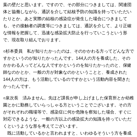
葉の壁だと思います。ですので、その部分につきましては、関連団
体と協働しながら、通訳を介して結核予防の知識を持っていただい
たりとか、あと実際の結核の感染症が発生した場合につきまして
も、その接触者の調査等につきましては、通訳を介して、より正確
な情報を把握して、迅速な感染拡大防止を行っていこうという形
で、現在取り組んでおります。
○杉本委員 私が知りたかったのは、そのかかわる方ってどんな方で
すかというのが知りたかったんです。144人の方を養成した、その
かかわる人ってどんな人ですかというのを知りたかったのと、保健
師なのかとか、一般の方が対象なのかということと、養成された
144人の方は、もう活動しているのですかという活動内容を聞きた
かったんです。
○泉次長 済みません。先ほど課長が申し上げました保育所とか幼稚
園とかに勤務していらっしゃる方ということでございます。その方
がそれぞれの職場等で、感染症に何か危険を察知した場合、すぐに
対応できるような、一般の方以上の感染拡大の知識を持っていただ
くというような形を考えてございます。
既に活動しているかと言われますと、いわゆるそういう方を養成