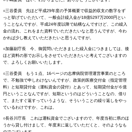
○三谷委員 先ほど平成29年度の予算概要で収益的収支の数字をず
っと挙げていただいて、一般会計繰入金が18億5297万2000円とい
うことなんですが、平成24年度以降で結構なんですけど、この繰入
金の流れ、これをまた資料でいただきたいなと思うんですが、今わ
かれば少し教えていただきたいと思うんですが。
○加藤副庁長 今、御質問いただきました繰入金につきましては、後
ほど資料の形でお示しをさせていただきたいと考えてございますの
で、よろしくお願いいたします。
○三谷委員 もう１点、16ページの志摩病院管理運営事業のところ
で、不勉強で申しわけないんですが、政策的医療交付金（指定管理
料）と短期貸付金（運転資金の貸付）とあって、短期貸付金が６億
円ということなんですが、短期というのはどういうことなの、借り
て、またすぐ返すっていうような、そういうことの繰り返しをやっ
ているわけですか、これは。
○長谷川庁長 これは運転資金でございますので、年度当初に県のほ
うから貸し付けまして、年度末に返していただくと、そのようなも
のでございます。