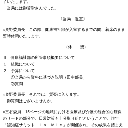
了いたします。
当局には御苦労さんでした。
〔当局 退室〕
○奥野委員長 この際、健康福祉部が入室するまでの間、着席のまま
暫時休憩いたします。
（休 憩）
Ⅱ 健康福祉部の所管事項概要について
１ 組織について
２ 予算について
①当局から資料に基づき説明（田中部長）
②質問
○奥野委員長 それでは、質疑に入ります。
御質問はございませんか。
○三谷委員 15ページの地域における医療及び介護の総合的な確保
のリードの部分で、日常対策も十分取り組むということで、昨年
「認知症サミット ｉｎ Ｍｉｅ」が開催され、その成果を踏まえ