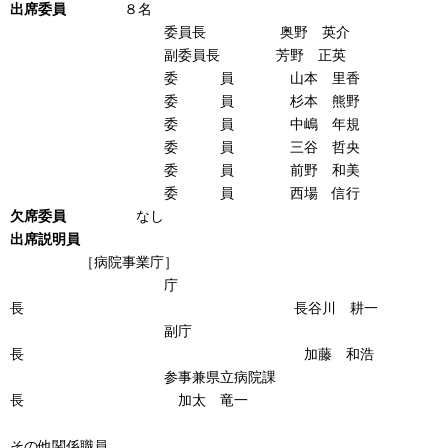
出席委員
８名
委員長 奥野 英介
副委員長 芳野 正英
委 員 山本 里香
委 員 杉本 熊野
委 員 中嶋 年規
委 員 三谷 哲央
委 員 前野 和美
委 員 西場 信行
欠席委員
なし
出席説明員
［病院事業庁］
庁
長 長谷川 耕一
副庁
長 加藤 和浩
参事兼県立病院課
長 加太 竜一
その他関係職員