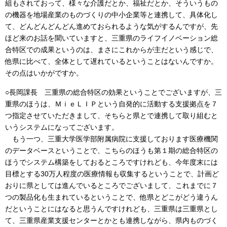
組もされておって、様々な介護だとか、福祉だとか、そういうもの
の機器を地場産業のものづくりの中小企業等と連携して、具体化し
て、どんどんどんどん進めておられるような気がするんですが、先
ほど来のお話を聞いていますと、三重県のライフイノベーション総
合特区での成果というのは、まさにこれからが主だという感じで、
他県に比べて、全体として遅れているということはないんですか。
その点はいかがですか。
○長岡課長 三重県の総合特区の効果ということでございますが、三
重県のほうは、ＭｉｅＬＩＰという自発的に活動する支援拠点を７
つ指定させていただきまして、そちらと県とで連携して取り組むと
いうシステムになってございます。
もう一つ、三重大学医学部附属病院に支援しております医療機関
のデータベースということで、こちらのほうも第１期の総合特区の
ほうでシステム構築をしておるところですけれども、今年度末には
目標とする30万人程度の医療情報も収集するということで、計画ど
おりに県としては進んでいるところでございまして、これまでに７
つの製品化も生まれているということで、他県とどこがどう違うん
だということにはなると思うんですけれども、三重県は三重県とし
て、三重県産業支援センターとかとも連携しながら、県内ものづく