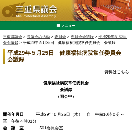
メニュー
三重県議会
>
県議会の活動
>
委員会
>
委員会会議録
>
平成29年度 委員
会会議録
> 平成29年５月25日 健康福祉病院常任委員会 会議録
平成29年５月25日 健康福祉病院常任委員会
会議録
資料はこちら
健康福祉病院常任委員会
会議録
（開会中）
開催年月日
平成29年５月25日（木） 自 午前10時０分～
至 午後４時31分
会 議 室
501委員会室