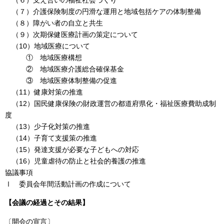
（７）介護保険制度の円滑な運用と地域包括ケアの体制整備
（８）障がい者の自立と共生
（９）次期保健医療計画の策定について
（10）地域医療について
① 地域医療構想
② 地域医療介護総合確保基金
③ 地域医療体制整備の促進
（11）健康対策の推進
（12）国民健康保険の財政運営の都道府県化・福祉医療費助成制
度
（13）少子化対策の推進
（14）子育て支援策の推進
（15）発達支援が必要な子どもへの対応
（16）児童虐待の防止と社会的養護の推進
協議事項
Ⅰ 委員会年間活動計画の作成について
【会議の経過とその結果】
〔開会の宣言〕