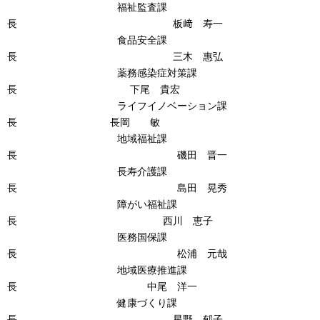
福祉監査課
長 板﨑 寿一
食品安全課
長 三木 惠弘
薬務感染症対策課
長 下尾 貴宏
ライフイノベーション課
長 長岡 敏
地域福祉課
長 磯田 晋一
長寿介護課
長 島田 晃秀
障がい福祉課
長 西川 恵子
医務国保課
長 松浦 元哉
地域医療推進課
長 中尾 洋一
健康づくり課
長 星野 郁子