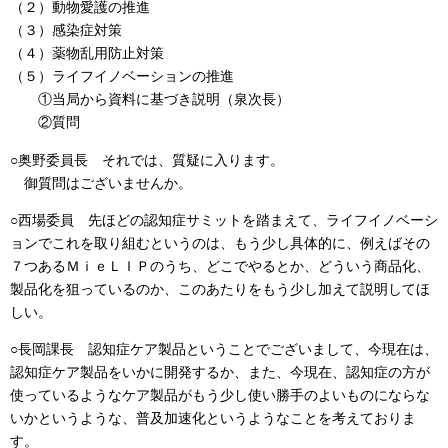
（２）動物愛護の推進
（３）感染症対策
（４）薬物乱用防止対策
（５）ライフイノベーションの推進
①当局から資料に基づき説明（泉次長）
②質問
○奥野委員長 それでは、質疑に入ります。
御質問はございませんか。
○西場委員 先ほどの認知症サミットを踏まえて、ライフイノベーシ
ョンでこれを取り組むというのは、もう少し具体的に、例えばその
７つあるＭｉｅＬＩＰのうち、どこでやるとか、どういう商品化、
製品化を狙っているのか、このあたりをもう少し加えて説明してほ
しい。
○長岡課長 認知症ケア製品ということでございまして、今現在は、
認知症ケア製品をいかに開発するか、また、今現在、認知症の方が
使っているようなケア製品がもう少し使い勝手のよいものにならな
いかというような、普及加速化というようなことを考えておりま
す。