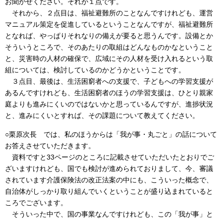
お聞かせください。それが１点です。
それから、２点目は、福祉避難所のことなんですけれども、運営
マニュアル策定を促進しているということなんですが、福祉避難所
となれば、やっぱりそれなりの備えが要ると思うんです。設備とか
そういうところで、そのあたりの取組はどんなものかなということ
と、災害時の人材の確保で、広域にその人材を受け入れるという取
組については、検討しているのかどうかということです。
３点目、最後は、生活困窮者への支援で、子どもへの学習支援が
あるんですけれども、生活困窮者のほうの学習支援は、ひとり親家
庭よりも進みにくいのではないかと思っているんですが、進捗状況
と、進みにくいとすれば、その課題について教えてください。
○栗原次長 では、私のほうからは「我が事・丸ごと」の話について
お答えさせていただきます。
資料ですと33ページのところに記載させていただいたとおりでご
ざいますけれども、国でも検討が進められておりまして、今、審議
されています介護保険法の改正法案の中にも、こういった概念で、
自治体がしっかり取り組んでいくということが盛り込まれていると
ころでございます。
そういった中で、国の事業なんですけれども、この「我が事」と