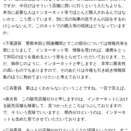
ですが、今日びはそういう店舗に買いに行くという人たちよりも、
本当に必要な人はインターネット等でほとんど購入されるんではな
いかと、こう思っています。別に元の知事の息子さんの話をするわ
けじゃないんで。このネットでの購入等の現状はどうなっています
か。
○下尾課長 警察本部と関連機関とでこの部分については情報共有を
密にとりまして、インターネット等、情報を受ければ、連携をとっ
て対応のほうを進めるという形をとらせていただいております。た
だ、御存じのように、インターネットと申しますと、非常に匿名性
の高いものでもありますので、そのあたりは今後も引き続き情報収
集のほうに努めてまいりたいと考えております。
○三谷委員 要はよくわからないということですね。一言で言えば。
○泉次長 この販売店舗ゼロと申しますのは、インターネットにおけ
る販売店舗も検索して、見つかったところはつぶしておりますの
で、そういう意味でいいますと、県内ゼロというのは、インターネ
ットも含めた形でさせていただいております。
○三谷委員 ネットの店舗がゼロというような認識というのは、すご