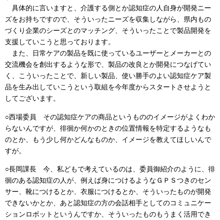
具体的に言いますと、介護する側とか認知症の人自身が開発ニー
ズをお持ちですので、そういったニーズを収集しながら、県内もの
づくり企業のシーズとのマッチング、そういったことで製品開発を
支援していこうと思っております。
また、日常ケアの製品を既に使っているユーザーとメーカーとの
交流機会を創出するような形で、製品の改良とか開発につなげてい
く、こういったことで、新しい製品、使い勝手のよい認知症ケア製
品を生み出していこうという取組を今年度からスタートさせようと
してございます。
○西場委員 その認知症ケアの商品というもののイメージがよくわか
らないんですが、徘徊か何かのときの位置情報を特定するようなも
のとか、もう少し何かどんなものか、イメージを教えてほしいんで
すが。
○長岡課長 今、私どもで考えているのは、委員御紹介のように、徘
徊のある認知症の人が、例えば身につけるようなＧＰＳつきのセン
サー、靴につけるとか、衣服につけるとか、そういったものが開発
できないかとか、あと認知症の方の会話相手としてのコミュニケー
ションロボットというんですか、そういったものもうまく活用でき