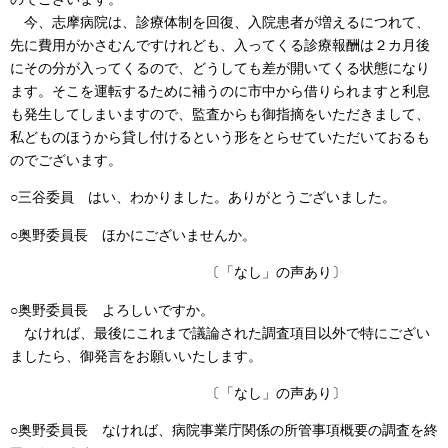
今、志摩病院は、診療体制を回復、入院患者が増えるにつれて、
先に費用がかさむんですけれども、入ってくる診療報酬は２カ月後
にその分が入ってくるので、どうしても差が開いてくる状態になり
ます。そこを運転するために補うのに市中から借りられますと利息
も発生してしまいますので、監査からも御指摘をいただきまして、
私どものほうから貸し付けるという形をとらせていただいておるも
のでございます。
○三谷委員 はい、わかりました。ありがとうございました。
○奥野委員長 ほかにございませんか。
〔「なし」の声あり〕
○奥野委員長 よろしいですか。
なければ、最後にこれまで議論された調査項目以外で特にござい
ましたら、御発言をお願いいたします。
〔「なし」の声あり〕
○奥野委員長 なければ、病院事業庁関係の所管事項概要の調査を終