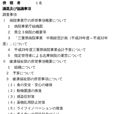
傍 聴 者
１名
議題及び協議事項
調査事項
Ⅰ 病院事業庁の所管事項概要について
１ 病院事業庁組織図
２ 県立３病院の概要等
３ 「三重県病院事業 中期経営計画（平成29年度～平成32年
度）」について
４ 平成29年度三重県病院事業会計予算について
５ 指定管理者による志摩病院の運営について
Ⅱ 健康福祉部の所管事項概要について
１ 組織について
２ 予算について
３ 健康福祉部の所管事項について
（１）食の安全・安心の確保
（２）動物愛護の推進
（３）感染症対策
（４）薬物乱用防止対策
（５）ライフイノベーションの推進
（６）支え合いの福祉社会づくり