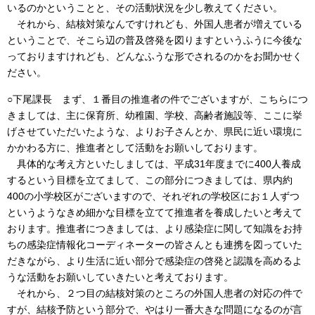
いるのかということと、その活動状況を少し教えてください。
それから、結核対策なんですけれども、外国人患者が増えている
ということで、そこら辺の普及啓発を図りますというふうに今後な
っておりますけれども、どんなふうな形でされるのかをお聞かせく
ださい。
○下尾課長 まず、１番目の推進者の件でございますが、こちらにつ
きましては、主に保育所、幼稚園、学校、高齢者施設等、ここに挙
げさせていただいたような、よりお子さんとか、県民に近い環境に
かかわる方に、推進者として活動をお願いしております。
具体的な考え方といたしましては、平成31年度までに400人養成
するという目標を立てまして、この部分につきましては、県内約
400の小学校区がございますので、それぞれの学校区にお１人ずつ
というようなきめ細かな目標を立てて推進者を養成したいと考えて
おります。推進者につきましては、より感染症に関して知識をお持
ちの感染症情報化コーディネーターの皆さんとも連携を図っていた
だきながら、より生活に近い部分で感染症の啓発と認識を高めるよ
うな活動をお願いしていきたいと考えております。
それから、２つ目の結核対策のところの外国人患者の対応の件で
すが、結核予防という部分で、やはり一番大きな問題になるのが言