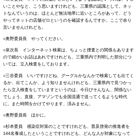
いことやなと、こう思いますけれども、三重県の認識として。ネッ
トなんていうのは、ほとんど無法地帯に近いところがあって、どう
やってネットの店舗ゼロというのを確認するんですか。ここで余り
言いませんけれども。
○奥野委員長 やってください。
○泉次長 インターネット検索は、ちょっと捜査との関係もあります
ので細かいお話はあれですけれども、三重県内で判明した部分につ
いては、立入検査をしております。
○三谷委員 いいですけどね、グーグルかなんかで検索しても出てく
るか、出てこんか、よう知りませんけれども、三重県内で見つかっ
たら立入検査をしていますというのは、今日びそんなん、関係ない
でしょう。直接、アマゾンでも全国流通で送ってくるような時代
に。また時間をかけてやります、済みません。
○奥野委員長 ほかに。
○杉本委員 感染症対策のことですけれども、普及啓発の推進者を
144名養成したということですけれども、どんな人が対象になって