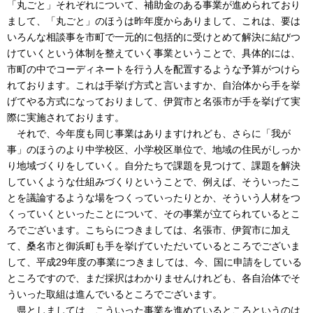
「丸ごと」それぞれについて、補助金のある事業が進められており
まして、「丸ごと」のほうは昨年度からありまして、これは、要は
いろんな相談事を市町で一元的に包括的に受けとめて解決に結びつ
けていくという体制を整えていく事業ということで、具体的には、
市町の中でコーディネートを行う人を配置するような予算がつけら
れております。これは手挙げ方式と言いますか、自治体から手を挙
げてやる方式になっておりまして、伊賀市と名張市が手を挙げて実
際に実施されております。
それで、今年度も同じ事業はありますけれども、さらに「我が
事」のほうのより中学校区、小学校区単位で、地域の住民がしっか
り地域づくりをしていく。自分たちで課題を見つけて、課題を解決
していくような仕組みづくりということで、例えば、そういったこ
とを議論するような場をつくっていったりとか、そういう人材をつ
くっていくといったことについて、その事業が立てられているとこ
ろでございます。こちらにつきましては、名張市、伊賀市に加え
て、桑名市と御浜町も手を挙げていただいているところでございま
して、平成29年度の事業につきましては、今、国に申請をしている
ところですので、まだ採択はわかりませんけれども、各自治体でそ
ういった取組は進んでいるところでございます。
県としましては、こういった事業を進めているところというのは