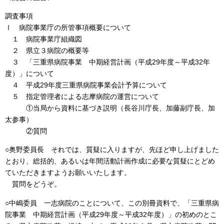
調査事項
Ⅰ 病院事業庁の所管事項概要について
１ 病院事業庁組織図
２ 県立３病院の概要等
３ 「三重県病院事業 中期経営計画（平成29年度～平成32年
度）」について
４ 平成29年度三重県病院事業会計予算について
５ 指定管理者による志摩病院の運営について
①当局から資料に基づき説明（長谷川庁長、加藤副庁長、加
太参事）
②質問
○奥野委員長 それでは、質疑に入りますが、先ほど申し上げました
とおり、総括的、あるいは年間活動計画作成に必要な質疑にとどめ
ていただきますようお願いいたします。
質問をどうぞ。
○中嶋委員 一志病院のことについて、この別冊資料で、「三重県病
院事業 中期経営計画（平成29年度～平成32年度）」の初めのとこ