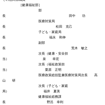
［健康福祉部］
部
長 田中 功
医療対策局
長 松田 克己
子ども・家庭局
長 福永 和伸
副部
長 荒木 敏之
次長（健康・安全担
当） 泉 幸宏
次長（福祉政策担
当） 栗原 正明
医療政策総括監兼医療対策局次長 高
山 研
次長（子ども・家庭
局） 福井 夏美
健康福祉総務課
長 野呂 幸利