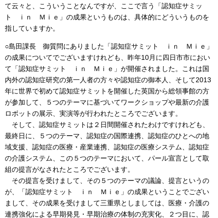
て云々と、こういうことなんですが、ここで言う「認知症サミッ
ト ｉｎ Ｍｉｅ」の成果というものは、具体的にどういうものを
指していますか。
○島田課長 御質問にありました「認知症サミット ｉｎ Ｍｉｅ」
の成果についてでございますけれども、昨年10月に四日市市におい
て「認知症サミット ｉｎ Ｍｉｅ」が開催されました。これは国
内外の認知症研究の第一人者の方々や認知症の御本人、そして2013
年に世界で初めて認知症サミットを開催した英国から総領事館の方
が参加して、５つのテーマに基づいてワークショップや最新の介護
ロボットの展示、実演等が行われたところでございます。
そして、認知症サミットは２日間開催されたわけですけれども、
最終日に、５つのテーマ、認知症の国際連携、認知症のひとへの地
域支援、認知症の医療・産業連携、認知症の医療システム、認知症
の介護システム、この５つのテーマにおいて、パール宣言として取
組の提言がなされたところでございます。
その提言を受けまして、その５つのテーマの議論、提言というの
が、「認知症サミット ｉｎ Ｍｉｅ」の成果ということでござい
まして、その成果を受けまして三重県としましては、医療・介護の
連携強化による早期発見・早期治療の体制の充実化、２つ目に、認