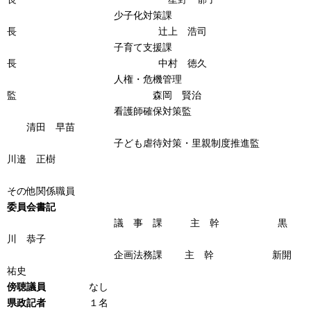
少子化対策課
長 辻上 浩司
子育て支援課
長 中村 徳久
人権・危機管理
監 森岡 賢治
看護師確保対策監
清田 早苗
子ども虐待対策・里親制度推進監
川邉 正樹
その他関係職員
委員会書記
議 事 課 主 幹 黒
川 恭子
企画法務課 主 幹 新開
祐史
傍聴議員
なし
県政記者
１名