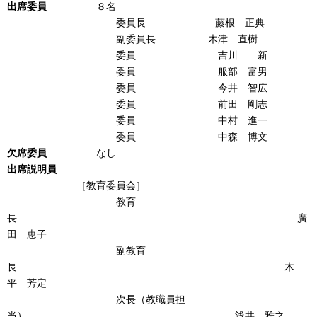
出席委員
８名
委員長 藤根 正典
副委員長 木津 直樹
委員 吉川 新
委員 服部 富男
委員 今井 智広
委員 前田 剛志
委員 中村 進一
委員 中森 博文
欠席委員
なし
出席説明員
［教育委員会］
教育
長 廣
田 恵子
副教育
長 木
平 芳定
次長（教職員担
当） 浅井 雅之