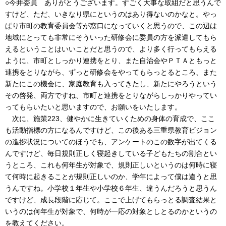
○今井委員 ありがとうございます。すごく大事な取組だと思うんで
すけど、ただ、いきなり県にというのはあり得ないのかなと。やっ
ぱり市町の教育委員会等が窓口になっていくと思うので、この辺は
地域にとっても非常にそういった研修会に委員の方を派遣してもら
えるということはいいことだと思うので、より多く行ってもらえる
ように、市町としっかり連携をとり、また自治会やＰＴＡともっと
連携をとりながら、ずっと研修会をやってもらっとるところ、また
新たにこの機会に、家庭教育も入ってきたし、新たにやろうという
その啓発、両方ですね、市町と連携をとりながらしっかりやってい
ってもらいたいと思いますので、お願いをいたします。
次に、施策223、健やかに生きていくための身体の育成で、ここ
も活動指標の方になるんですけど、この後ある三重県教育ビジョン
の進捗状況についてのほうでも、アンケートのこの数字が出てくる
んですけど、毎日規則正しく寝起きしている子どもたちの割合とい
うところ、これも何年生が対象で、規則正しいというのは何時に寝
て何時に起きることが規則正しいのか、学年によって僕は違うと思
うんですね。小学校１年生や小学校６年生、違うんだろうと思うん
ですけど、成長段階に応じて。ここで上げてもらっとる調査結果と
いうのは何年生が対象で、何時が一応の対象としとるのかというの
を教えてください。