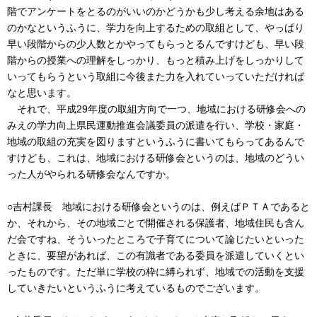
階でアンケートをとるのがいいのかどうかも少し考える余地はある
のかなというふうに、学力を向上するための取組として、やっぱり
早い段階からの少人数とかやってもらっとるんですけども、早い段
階からの授業への理解をしっかり、もっと積み上げをしっかりして
いってもらうという取組に今後また力を入れていっていただければ
なと思います。
それで、平成29年度の取組方向で一つ、地域における研修会への
みえの学力向上県民運動推進会議委員の派遣を行い、学校・家庭・
地域の取組の充実を図りますというふうに書いてもらってあるんで
すけども、これは、地域における研修会というのは、地域のどうい
った人がやられる研修会なんですか。
○吉村課長 地域における研修会というのは、例えばＰＴＡであると
か、それから、その地域ごとで開催される保護者、地域住民も含ん
だ会ですね、そういったところで子育てについて論じたいといった
ときに、要望があれば、この有識者である委員を派遣していくとい
ったものです。ただ単に学校の枠に縛られず、地域での活動を支援
していきたいというふうに考えているものでございます。