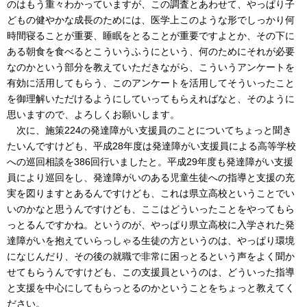
のはもう重々わかっていますが、この調査とあわせて、やっぱり子
どもの健やかな成長のためには、医学上このような形でしっかり何
時間寝ることが重要、睡眠をとることが重要ですよとか、その下に
ある朝食を食べるとこういうふうにという、何のためにそれが必要
なのかという部分を教えていただきながら、こういうアンケートを
有効に活用してもらう、このアンケートを活用してそういったこと
を御理解いただけるようにしていってもらえればなと、そのように
思いますので、よろしくお願いします。
次に、施策224の発達障がい支援員のことについてちょっと聞き
たいんですけども、平成28年度は発達障がい支援員による高等学校
への巡回相談を386回行いましたと。平成29年度も発達障がい支援
員により巡回をし、発達障がいのある児童生徒への指導と支援の充
実を図りますとあるんですけども、これは県立高校ということでい
いのかなと思うんですけども、ここはどういったことをやってもら
っとるんですかね。というのが、やっぱり県立高校に入学された発
達障がいを抱えていらっしゃる生徒の方というのは、やっぱり環境
になじんだり、その後の就職で非常に困っとるという声をよく聞か
せてもらうんですけども、この支援員というのは、どういった指導
と支援を中心にしてもらっとるのかということをちょっと教えてく
ださい。