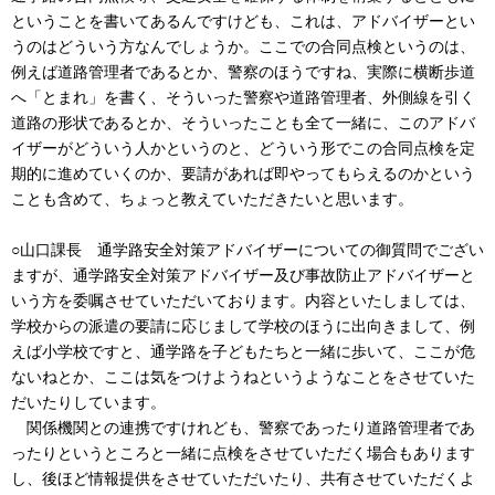
ということを書いてあるんですけども、これは、アドバイザーとい
うのはどういう方なんでしょうか。ここでの合同点検というのは、
例えば道路管理者であるとか、警察のほうですね、実際に横断歩道
へ「とまれ」を書く、そういった警察や道路管理者、外側線を引く
道路の形状であるとか、そういったことも全て一緒に、このアドバ
イザーがどういう人かというのと、どういう形でこの合同点検を定
期的に進めていくのか、要請があれば即やってもらえるのかという
ことも含めて、ちょっと教えていただきたいと思います。
○山口課長 通学路安全対策アドバイザーについての御質問でござい
ますが、通学路安全対策アドバイザー及び事故防止アドバイザーと
いう方を委嘱させていただいております。内容といたしましては、
学校からの派遣の要請に応じまして学校のほうに出向きまして、例
えば小学校ですと、通学路を子どもたちと一緒に歩いて、ここが危
ないねとか、ここは気をつけようねというようなことをさせていた
だいたりしています。
関係機関との連携ですけれども、警察であったり道路管理者であ
ったりというところと一緒に点検をさせていただく場合もあります
し、後ほど情報提供をさせていただいたり、共有させていただくよ