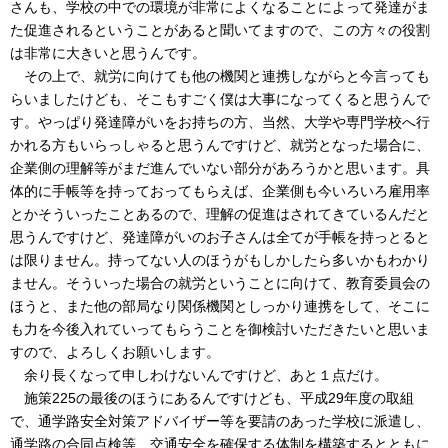
さんも、学校の中での環境が非常によくなることによって発達がま
た促進されるということがあると聞いてますので、この方々の役割
は非常に大きいと思うんです。
その上で、就労に向けても他の機関と連携しながらと今言っても
らいましたけども、そこもすごく僕は大事になってくると思うんで
す。やっぱり発達障がいをお持ちの方、当然、大学や専門学校へ行
かれる方もいらっしゃると思うんですけど、就労となった場合に、
企業側の理解等がまだ進んでいない部分があろうかと思います。具
体的に手帳等を持っておってもらえば、企業側も今いろいろ雇用率
とかそういったことあるので、理解の促進はされてきているんだと
思うんですけど、発達障がいのお子さんは全てが手帳を持っとると
は限りません。持ってない人のほうがもしかしたら多いかもわかり
ません。そういった場合の就労ということに向けて、教育委員会の
ほうと、また他の部局なり関係機関としっかり連携をして、そこに
も力を今後入れていってもらうことを御検討いただきたいと思いま
すので、よろしくお願いします。
余り長くなって申しわけないんですけど、あと１点だけ。
施策225の最後のほうにあるんですけども、平成29年度の取組
で、通学路安全対策アドバイザー等を要請のあった学校に派遣し、
通学路の合同点検等、交通安全を確保する体制を構築するとともに