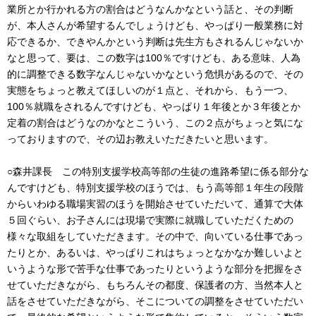
業所とか行かれる方の割合はどうなんかなという話と、その判断
が、本人さんが希望するんでしょうけども、やっぱり一般業務に対
応できるか、できやんかという判断は先生方もされるんじゃないか
なと思って、要は、この数字は100％ですけども、ある意味、人為
的に調整できる数字なんじゃないかなという危惧があるので、その
実態をちょっと教えてほしいのが１点と、それから、もう一つ、
100％就職をされるんですけども、やっぱり１年後とか３年後とか
定着の割合はどうなのかなとこういう、この２点がちょっと気にな
っておりますので、その辺お教えいただきたいと思います。
○森井課長 この特別支援学校高等部の生徒の進路希望に係る部分な
んですけども、特別支援学校のほうでは、もう高等部１年生の段階
からいわゆる職場実習のほうを開始させていただいて、通算で大体
５回ぐらい、お子さんには現場で実際に就職していただくための
様々な取組をしていただきます。その中で、向いている仕事であっ
たりとか、あるいは、やっぱりこれはちょっとなかなか難しいよと
いうような形で苦手な仕事であったりというような部分を把握をさ
せていただきながら、もちろんその都度、保護者の方、当然本人と
話をさせていただきながら、そこについての調整をさせていただい