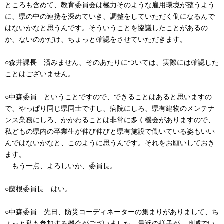
ところも含めて、教育委員会は極力そのような雇用環境が整うよう
に、県の中の連携を深めていき、調整をしていただく側になるんで
はないかなと思うんです。そういうことを協議したことがあるの
か、ないのかだけ、ちょっと確認をさせていただきます。
○森井課長 済みません、そのあたりについては、実際には確認した
ことはございません。
○中森委員 ということですので、できることはあると思いますの
で、やっぱり同じ県同士ですし、病院にしろ、県有建物のメンテナ
ンス業務にしろ、かかわることは非常に多く機会がありますので、
私どもの県内の卒業生が伸び伸びと県有施設で働いている姿もいい
んではないかなと、このように思うんです。それをお願いしておき
ます。
もう一点、よろしいか、委員長。
○藤根委員長 はい。
○中森委員 先日、防災コーディネーターの集まりがありまして、ち
ょっと私も参加する機会がございました。最近の様子が、地域でい