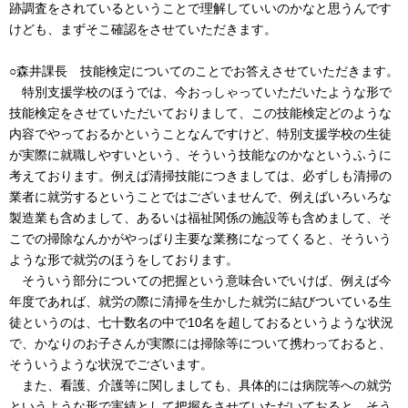
跡調査をされているということで理解していいのかなと思うんです
けども、まずそこ確認をさせていただきます。
○森井課長 技能検定についてのことでお答えさせていただきます。
特別支援学校のほうでは、今おっしゃっていただいたような形で
技能検定をさせていただいておりまして、この技能検定どのような
内容でやっておるかということなんですけど、特別支援学校の生徒
が実際に就職しやすいという、そういう技能なのかなというふうに
考えております。例えば清掃技能につきましては、必ずしも清掃の
業者に就労するということではございませんで、例えばいろいろな
製造業も含めまして、あるいは福祉関係の施設等も含めまして、そ
こでの掃除なんかがやっぱり主要な業務になってくると、そういう
ような形で就労のほうをしております。
そういう部分についての把握という意味合いでいけば、例えば今
年度であれば、就労の際に清掃を生かした就労に結びついている生
徒というのは、七十数名の中で10名を超しておるというような状況
で、かなりのお子さんが実際には掃除等について携わっておると、
そういうような状況でございます。
また、看護、介護等に関しましても、具体的には病院等への就労
というような形で実績として把握をさせていただいておると、そう