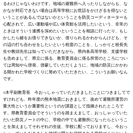
るわけじゃないわけです。地域の避難所へ入ったりしながらも、な
かなか対応できない場合は高等学校にお世話をかけざるを得ないと
いうことがあるんではないかということを防災コーディネーターも
心配されて、広い運動場や広い体育館を活用したいという、非常の
ときはそういう連携を深めたいということを相談に行ったり、もし
かしたら鍵をお借りできないか、借りられるかわからんけども、そ
の辺の打ち合わせをしたいという程度のことを、しっかりと校長先
生や教頭先生は知っていただきながら、県内各高等学校、支援学校
も含めまして、県立に係る、教育委員会に係る所管のところについ
ては周知やら啓発、啓蒙していただくように、地域の防災にかかわ
る開かれた学校づくりに努めていただきたい、こういうお願いなん
です。
○木平副教育長 今おっしゃっていただきましたことにつきましてで
すけれども、昨年度の熊本地震におきまして、改めて避難所運営の
重大性というか重要性というのが課題として指摘されたところで
す。県教育委員会でそういうのを踏まえまして、おっしゃっていた
だいた防災ノートの中に、学校の中でも避難所になったらというこ
とを加えましてそれぞれの生徒、学校に配っておりますし、今おっ