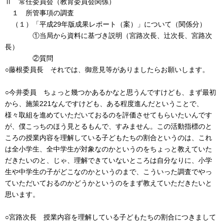
Ⅱ 常任委員会（教育委員会関係）
１ 所管事項の調査
（１）「平成29年版成果レポート（案）」について（関係分）
①当局から資料に基づき説明（宮路次長、辻次長、宮路次
長）
②質問
○藤根委員長 それでは、御意見等がありましたらお願いします。
○今井委員 ちょっと幾つかあるかなと思うんですけども、まず最初
から、施策221なんですけども、ある程度進んだということで、
様々取組を進めていただいておるのを評価させてもらいたいんです
が、僕こっちのほう見とるもんで、すみません。この活動指標のと
ころの授業内容を理解している子どもたちの割合というのは、これ
は全小学生、全中学生が対象なのかというのをちょっと教えていた
だきたいのと、じゃ、理解できていないところは自分なりに、小学
生や中学生の子がどこなのかというのまで、こういった調査でやっ
ていただいておるのかどうかというのをまず教えていただきたいと
思います。
○宮路次長 授業内容を理解している子どもたちの割合につきまして