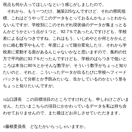
視点も何か入ってほしいなという感じがしましたので。
それから、もう一つだけ、施策225なんですけど、それの県民指
標、これはどうやってこのデータをとっておるんかちょっとわから
ないんですが、学校別にこのそれぞれ現状値のデータが集まっとる
んかどうかという点が１つと、92.7％であったんですけども、学校
差によるばらつきですね、これはもう、いじめやとか何とかかんと
かに絡む数字やもんで、年度によって随分変化したり、それから学
校差に変動する面があるんじゃないかなと思いますので、集約の仕
方で平均的に92.7％だったんですけども、学校のばらつきで低いと
ころは本当に80％とかそんな数字が、そういう数字がちょっと知り
たいのと、それと、こういったデータが出るたびに学校へフィード
バックをして分析とか予防みたいな、生かしているのかという形を
ちょっと知りたいんですが。
○山口課長 この目標項目のところですけれども、申しわけございま
せん、ただいまこちらの項目にかかわっているデータを私は持ち合
わせておりませんので、また後ほどお示しさせていただきます。
○藤根委員長 どなたかいらっしゃいますか。