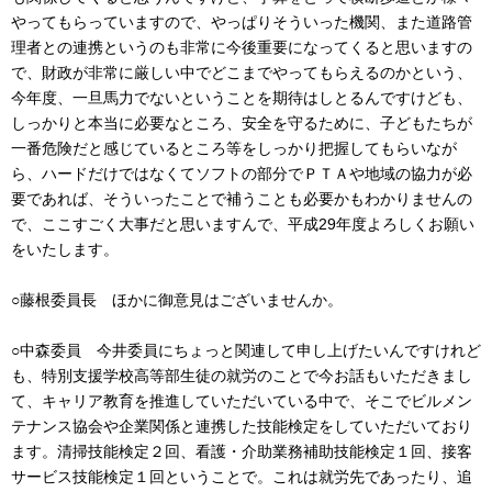
やってもらっていますので、やっぱりそういった機関、また道路管
理者との連携というのも非常に今後重要になってくると思いますの
で、財政が非常に厳しい中でどこまでやってもらえるのかという、
今年度、一旦馬力でないということを期待はしとるんですけども、
しっかりと本当に必要なところ、安全を守るために、子どもたちが
一番危険だと感じているところ等をしっかり把握してもらいなが
ら、ハードだけではなくてソフトの部分でＰＴＡや地域の協力が必
要であれば、そういったことで補うことも必要かもわかりませんの
で、ここすごく大事だと思いますんで、平成29年度よろしくお願い
をいたします。
○藤根委員長 ほかに御意見はございませんか。
○中森委員 今井委員にちょっと関連して申し上げたいんですけれど
も、特別支援学校高等部生徒の就労のことで今お話もいただきまし
て、キャリア教育を推進していただいている中で、そこでビルメン
テナンス協会や企業関係と連携した技能検定をしていただいており
ます。清掃技能検定２回、看護・介助業務補助技能検定１回、接客
サービス技能検定１回ということで。これは就労先であったり、追