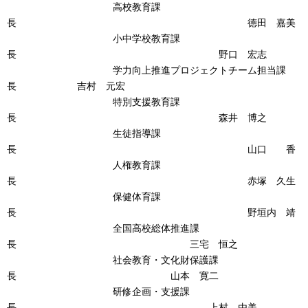
高校教育課
長 德田 嘉美
小中学校教育課
長 野口 宏志
学力向上推進プロジェクトチーム担当課
長 吉村 元宏
特別支援教育課
長 森井 博之
生徒指導課
長 山口 香
人権教育課
長 赤塚 久生
保健体育課
長 野垣内 靖
全国高校総体推進課
長 三宅 恒之
社会教育・文化財保護課
長 山本 寛二
研修企画・支援課
長 上村 由美