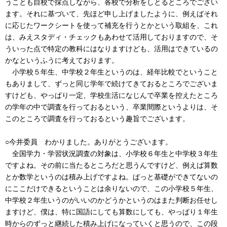
うことも自校で採点しながら、各校で分析をしとるところでござい
ます。それに基づいて、先ほど申し上げましたように、例えばそれ
に応じたワークシートを使って補充を行うとかという取組を、これ
は、みえスタディ・チェックもあわせて活用しておりますので、そ
ういった点で特定の教科にはなりますけども、活用はできているの
かなというふうに考えております。
小学校５年生、中学校２年生というのは、経年比較でということ
もありまして、ずっと同じ学年で続けてきておるところでございま
すけども、やっぱり一定、学校生活になじんで卒業を控えたところ
の学年の中で調査を行っておるという、卒業間際というよりは、そ
このところで調査を行っておるという趣旨でございます。
○今井委員 わかりました。ありがとうございます。
全国学力・学習状況調査の対象は、小学校６年生と中学校３年生
ですよね。その前に当たるところだと思うんですけど、例えば算数
とか数学というのは積み上げですよね。ぱっと基礎ができてないの
にここだけできるということは余りないので、この小学校５年生、
中学校２年生いうのがいいのかどうかというのはまた判断お任せし
ますけど、僕は、特に国語にしても算数にしても、やっぱり１年生
時からのずっと継続した積み上げになっていくと思うので、この段