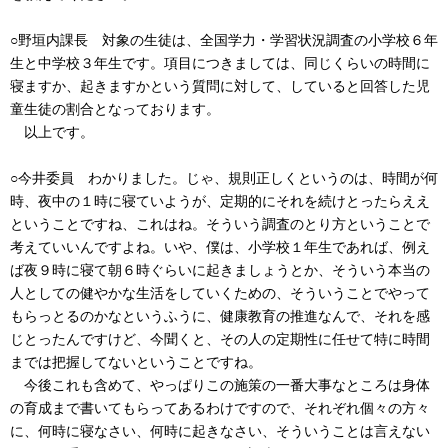
○野垣内課長 対象の生徒は、全国学力・学習状況調査の小学校６年
生と中学校３年生です。項目につきましては、同じくらいの時間に
寝ますか、起きますかという質問に対して、していると回答した児
童生徒の割合となっております。
以上です。
○今井委員 わかりました。じゃ、規則正しくというのは、時間が何
時、夜中の１時に寝ていようが、定期的にそれを続けとったらええ
ということですね、これはね。そういう調査のとり方ということで
考えていいんですよね。いや、僕は、小学校１年生であれば、例え
ば夜９時に寝て朝６時ぐらいに起きましょうとか、そういう本当の
人としての健やかな生活をしていくための、そういうことでやって
もらっとるのかなというふうに、健康教育の推進なんで、それを感
じとったんですけど、今聞くと、その人の定期性に任せて特に時間
までは把握してないということですね。
今後これも含めて、やっぱりこの施策の一番大事なところは身体
の育成まで書いてもらってあるわけですので、それぞれ個々の方々
に、何時に寝なさい、何時に起きなさい、そういうことは言えない