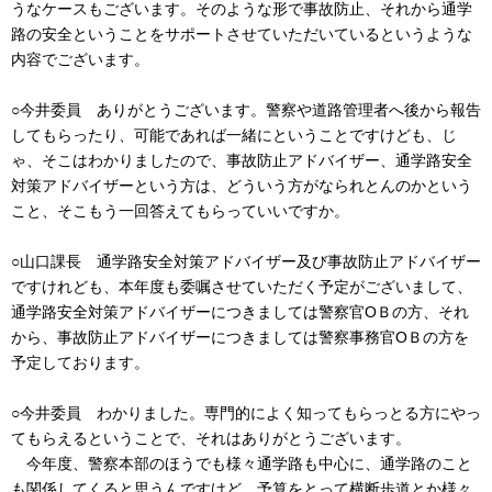
うなケースもございます。そのような形で事故防止、それから通学
路の安全ということをサポートさせていただいているというような
内容でございます。
○今井委員 ありがとうございます。警察や道路管理者へ後から報告
してもらったり、可能であれば一緒にということですけども、じ
ゃ、そこはわかりましたので、事故防止アドバイザー、通学路安全
対策アドバイザーという方は、どういう方がなられとんのかという
こと、そこもう一回答えてもらっていいですか。
○山口課長 通学路安全対策アドバイザー及び事故防止アドバイザー
ですけれども、本年度も委嘱させていただく予定がございまして、
通学路安全対策アドバイザーにつきましては警察官ОＢの方、それ
から、事故防止アドバイザーにつきましては警察事務官ОＢの方を
予定しております。
○今井委員 わかりました。専門的によく知ってもらっとる方にやっ
てもらえるということで、それはありがとうございます。
今年度、警察本部のほうでも様々通学路も中心に、通学路のこと
も関係してくると思うんですけど、予算をとって横断歩道とか様々