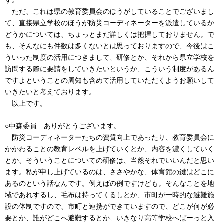
す。
ただ、これは県の教育委員会のほうがしていることでございまし
て、直接県立学校のほうが防災コーディネーターを派遣しているか
どうかについては、ちょっとまだ詳しくは把握しておりません。で
も、そんなにも件数は多くないとは思っておりますので、今後はこ
ういった制度の活用につきまして、研修とか、それから県立学校を
訪問する際に要請をしていきたいというか、こういう制度があるん
ですよということの周知も含めて活用していただくようお願いして
いきたいと考えております。
以上です。
○中森委員 ありがとうございます。
防災コーディネーターたちの資質向上であったり、教育委員会に
かかわることの教育レベルを上げていくとか、内容を濃くしていく
とか、そういうことについての研修は、当然それでいいんだと思い
ます。私が申し上げているのは、ささやかな、体育館の鍵はどこに
あるのという話なんです。例えばの例ですけども。そんなことを地
域であれするし、毛布は持ってくるしとか、市町が一時的な避難施
設の体制ですので、市町と連携ができていますので、どこが何が必
要とか、誰がどこへ避難するとか、いきなり高等学校へばーっと入