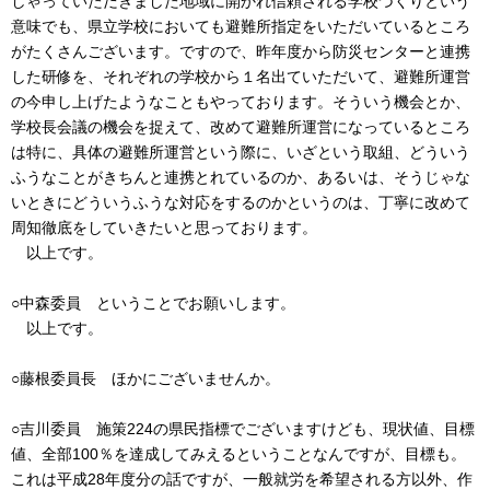
しゃっていただきました地域に開かれ信頼される学校づくりという
意味でも、県立学校においても避難所指定をいただいているところ
がたくさんございます。ですので、昨年度から防災センターと連携
した研修を、それぞれの学校から１名出ていただいて、避難所運営
の今申し上げたようなこともやっております。そういう機会とか、
学校長会議の機会を捉えて、改めて避難所運営になっているところ
は特に、具体の避難所運営という際に、いざという取組、どういう
ふうなことがきちんと連携とれているのか、あるいは、そうじゃな
いときにどういうふうな対応をするのかというのは、丁寧に改めて
周知徹底をしていきたいと思っております。
以上です。
○中森委員 ということでお願いします。
以上です。
○藤根委員長 ほかにございませんか。
○吉川委員 施策224の県民指標でございますけども、現状値、目標
値、全部100％を達成してみえるということなんですが、目標も。
これは平成28年度分の話ですが、一般就労を希望される方以外、作