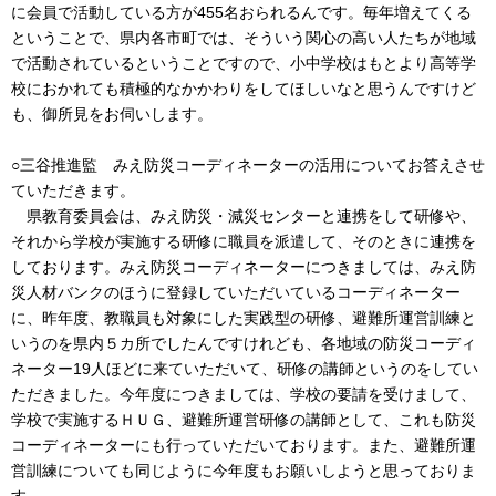
に会員で活動している方が455名おられるんです。毎年増えてくる
ということで、県内各市町では、そういう関心の高い人たちが地域
で活動されているということですので、小中学校はもとより高等学
校におかれても積極的なかかわりをしてほしいなと思うんですけど
も、御所見をお伺いします。
○三谷推進監 みえ防災コーディネーターの活用についてお答えさせ
ていただきます。
県教育委員会は、みえ防災・減災センターと連携をして研修や、
それから学校が実施する研修に職員を派遣して、そのときに連携を
しております。みえ防災コーディネーターにつきましては、みえ防
災人材バンクのほうに登録していただいているコーディネーター
に、昨年度、教職員も対象にした実践型の研修、避難所運営訓練と
いうのを県内５カ所でしたんですけれども、各地域の防災コーディ
ネーター19人ほどに来ていただいて、研修の講師というのをしてい
ただきました。今年度につきましては、学校の要請を受けまして、
学校で実施するＨＵＧ、避難所運営研修の講師として、これも防災
コーディネーターにも行っていただいております。また、避難所運
営訓練についても同じように今年度もお願いしようと思っておりま