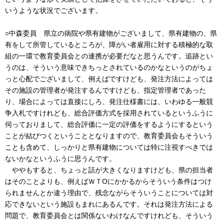
いうような状況でございます。
○中森委員 県立の病院や県有建物がございまして、県有建物の、県
有をして所管しているところが、障がい者雇用に対する積極的な取
組の一環で教育委員会との連携が必要だなと思うんです。追跡とい
うのは、そういう意味できちっとされているのかなというのがちょ
っと心配でございまして、例えばですけども、発注方法によっては
その施設の管理者が発注するんですけども、指定管理者であった
り、場合によっては直接にしろ、発注仕様書には、いわゆる一般競
争入札ですけれども、総合評価方式を採用されているというふうに
伺っておりまして、総合評価に一定の評価をするようにするという
ことが結びつくということとなりますので、教育委員会もそういう
ことも含めて、しっかりと県有建物については特に注視すべきでは
ないかなというふうに思うんです。
ややもすると、ちょっと話が大きくなりますけども、県の担当者
はそのことよりも、例えばＷＴОにかかるからそういう条件はつけ
られませんとか違う理由で、残念ながらそういうことについては対
応できないという施設もまれにあるんです。それは発注方法による
問題で、教育委員会とは関係ないわけなんですけれども、そういう