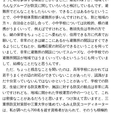
ろんなグループが防災に関していろいろと検討しているんです。避
難所でどんなことをしたらいいか、できることはあるかなというこ
とで、小中学校体育館の避難所が多いんですけれども、割と地域の
方々、自治会とか話し合って、小中学校については比較的、横の連
携がうまくいって、例えばですけれども、教頭先生は市外の方で
も、鍵の保管をちょっとここへ委ねたり、信用できる方に代表でお
願いして、非常のときは鍵ここにあるから避難所の開設はすぐでき
るようにしてねとか、臨機応変の対応ができるということを伺って
いまして、非常に避難所の開設についてスムーズな、小中学校での
避難所開設が地域ではうまくいっているというふうにも伺っていま
して、結構なことだなと思うんです。
ただ、ちょっと残念なことを聞いたのは、高等学校におかれては
若干うまくその辺の対応ができていないことがあったり、認識がま
だ十分至っていないんではないかということがあって、学校での防
災、生徒に対する防災教育や、施設に対する防災の観点は非常に高
いですけれども、地域に開かれた学校運営の中の一つとして、これ
は密接なことがあるだろうと思います。つけ加えて言いますと、三
重県防災対策部や三重大学が進めているみえ防災コーディネーター
は、私が調べたら700名を超す資格者がおられて、そのうち積極的