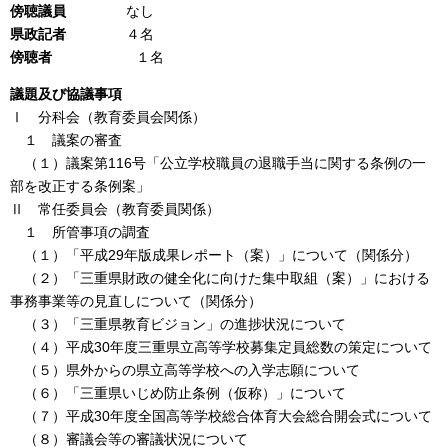
傍聴議員
なし
県政記者
４名
傍聴者
１名
議題及び協議
事項
Ⅰ 分科会（教育委員会関係）
１ 議案の審査
（１）議案第116号「公立学校職員の退職手当に関する条例の一
部を改正する条例案」
Ⅱ 常任委員会（教育委員関係）
１ 所管事項の調査
（１）「平成29年版成果レポート（案）」について（関係分）
（２）「三重県財政の健全化に向けた集中取組（案）」における
事務事業等の見直しについて（関係分）
（３）「三重県教育ビジョン」の進捗状況について
（４）平成30年度三重県立高等学校募集定員総数の策定について
（５）県外からの県立高等学校への入学志願について
（６）「三重県いじめ防止条例（仮称）」について
（７）平成30年度全国高等学校総合体育大会総合開会式について
（８）審議会等の審議状況について