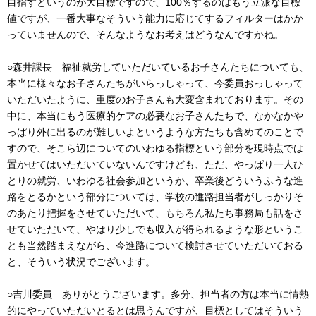
目指すというのが大目標ですので、100％するのはもう立派な目標
値ですが、一番大事なそういう能力に応じてするフィルターはかか
っていませんので、そんなようなお考えはどうなんですかね。
○森井課長 福祉就労していただいているお子さんたちについても、
本当に様々なお子さんたちがいらっしゃって、今委員おっしゃって
いただいたように、重度のお子さんも大変含まれております。その
中に、本当にもう医療的ケアの必要なお子さんたちで、なかなかや
っぱり外に出るのが難しいよというような方たちも含めてのことで
すので、そこら辺についてのいわゆる指標という部分を現時点では
置かせてはいただいていないんですけども、ただ、やっぱり一人ひ
とりの就労、いわゆる社会参加というか、卒業後どういうふうな進
路をとるかという部分については、学校の進路担当者がしっかりそ
のあたり把握をさせていただいて、もちろん私たち事務局も話をさ
せていただいて、やはり少しでも収入が得られるような形というこ
とも当然踏まえながら、今進路について検討させていただいておる
と、そういう状況でございます。
○吉川委員 ありがとうございます。多分、担当者の方は本当に情熱
的にやっていただいとるとは思うんですが、目標としてはそういう