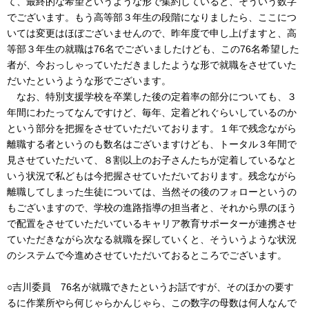
て、最終的な希望というような形で集約していると、そういう数字
でございます。もう高等部３年生の段階になりましたら、ここにつ
いては変更はほぼございませんので、昨年度で申し上げますと、高
等部３年生の就職は76名でございましたけども、この76名希望した
者が、今おっしゃっていただきましたような形で就職をさせていた
だいたというような形でございます。
なお、特別支援学校を卒業した後の定着率の部分についても、３
年間にわたってなんですけど、毎年、定着どれぐらいしているのか
という部分を把握をさせていただいております。１年で残念ながら
離職する者というのも数名はございますけども、トータル３年間で
見させていただいて、８割以上のお子さんたちが定着しているなと
いう状況で私どもは今把握させていただいております。残念ながら
離職してしまった生徒については、当然その後のフォローというの
もございますので、学校の進路指導の担当者と、それから県のほう
で配置をさせていただいているキャリア教育サポーターが連携させ
ていただきながら次なる就職を探していくと、そういうような状況
のシステムで今進めさせていただいておるところでございます。
○吉川委員 76名が就職できたというお話ですが、そのほかの要す
るに作業所やら何じゃらかんじゃら、この数字の母数は何人なんで