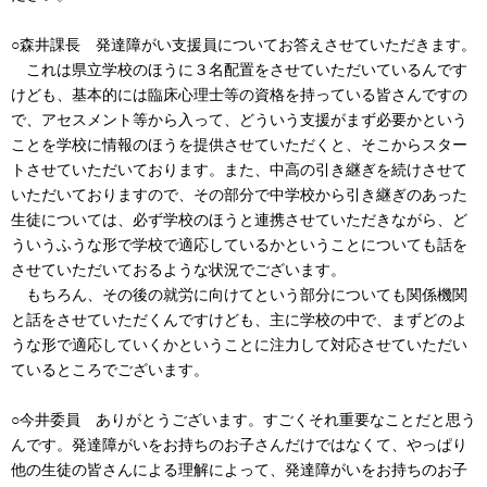
○森井課長 発達障がい支援員についてお答えさせていただきます。
これは県立学校のほうに３名配置をさせていただいているんです
けども、基本的には臨床心理士等の資格を持っている皆さんですの
で、アセスメント等から入って、どういう支援がまず必要かという
ことを学校に情報のほうを提供させていただくと、そこからスター
トさせていただいております。また、中高の引き継ぎを続けさせて
いただいておりますので、その部分で中学校から引き継ぎのあった
生徒については、必ず学校のほうと連携させていただきながら、ど
ういうふうな形で学校で適応しているかということについても話を
させていただいておるような状況でございます。
もちろん、その後の就労に向けてという部分についても関係機関
と話をさせていただくんですけども、主に学校の中で、まずどのよ
うな形で適応していくかということに注力して対応させていただい
ているところでございます。
○今井委員 ありがとうございます。すごくそれ重要なことだと思う
んです。発達障がいをお持ちのお子さんだけではなくて、やっぱり
他の生徒の皆さんによる理解によって、発達障がいをお持ちのお子