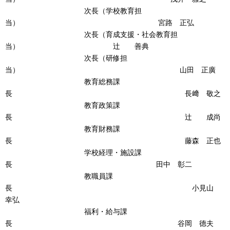
次長（学校教育担
当） 宮路 正弘
次長（育成支援・社会教育担
当） 辻 善典
次長（研修担
当） 山田 正廣
教育総務課
長 長﨑 敬之
教育政策課
長 辻 成尚
教育財務課
長 藤森 正也
学校経理・施設課
長 田中 彰二
教職員課
長 小見山
幸弘
福利・給与課
長 谷岡 德夫