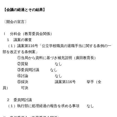
【会議の経過とその結果】
〔開会の宣言〕
Ⅰ 分科会（教育委員会関係）
１ 議案の審査
（１）議案第116号「公立学校職員の退職手当に関する条例の一
部を改正する条例案」
①当局から資料に基づき補充説明（廣田教育長）
②質疑 なし
③委員間討議 なし
④討論 なし
⑤採決 議案第116号 挙手（全
員） 可決
２ 委員間討議
（１）執行部に処理経過の報告を求める事項 なし