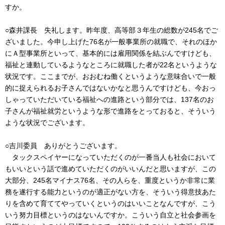
すか。
○森井課長 失礼します。昨年度、高等部３年生の総数が245名でご
ざいました。今申し上げた76名が一般事業所の就職で、それのほか
にＡ型事業所といって、基本的には雇用関係を結ぶんですけども、
福祉と連動しているようなところに就職した者が22名というような
状況です。ここまでが、おおむね働くというような意味合いで一般
的に捉えられるお子さんではないかなと思うんですけども、今おっ
しゃっていただいている福祉への進路という部分では、137名のお
子さんが福祉就労というような形で進路をとっておると、そういう
ような状況でございます。
○吉川委員 ありがとうございます。
タックスペイヤーになっていただくのが一番当人も社会において
もいいという話で進めていただくのがいいんだと思いますが、この
大部分、245名マイナス76名、その人らを、重度というか非常に業
務を遂行する能力というのが適正がない方を、そういう得意技あた
りを含めて育ててやっていくというのはいいことなんですが、こう
いう努力目標というのはないんですか。こういう自立と社会参画を