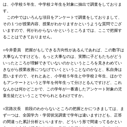
は、小学校５年生、中学校２年生を対象に抽出で調査をしておりま
す。
この中ではいろんな項目をアンケートで調査をしておりまして、
その１つが授業内容、授業がわかりますかというような質問でござ
いますので、何がわからないかというところまでは、ここで把握す
ることはできておりません。
○今井委員 把握がもしできる方向性があるんであれば、この数字は
大事なんですけども、もっと大事なのは、実際に子どもたちがどう
いったところが理解できていないのかというところを見きわめてい
きながら授業改善につなげていくということなのかなと、私自身は
思いますので、それとあと、小学校５年生と中学校２年生、ほかで
もアンケートというと学年を何年生って分けとるんですけど、これ
なんかは何かどこかで、この学年が一番適したアンケート対象の児
童生徒だということでやられとるわけですか。
○宮路次長 前段のわからないところの把握とかにつきましては、ま
ず一つは、全国学力・学習状況調査で学年は違いますけども、正答
の間違った累計分析といいますか、どういう形で間違ってるかとい