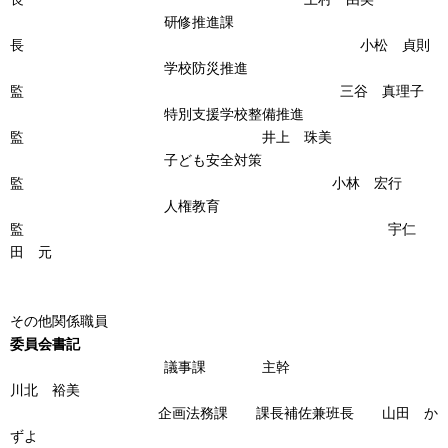
研修推進課
長 小松 貞則
学校防災推進
監 三谷 真理子
特別支援学校整備推進
監 井上 珠美
子ども安全対策
監 小林 宏行
人権教育
監 宇仁
田 元
その他関係職員
委員会書記
議事課 主幹
川北 裕美
企画法務課 課長補佐兼班長 山田 か
ずよ