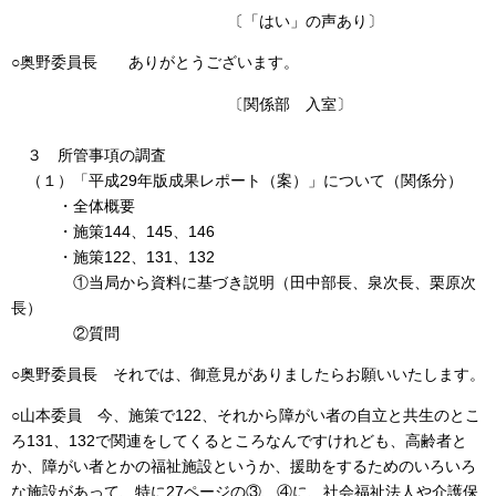
〔「はい」の声あり〕
○奥野委員長 ありがとうございます。
〔関係部 入室〕
３ 所管事項の調査
（１）「平成29年版成果レポート（案）」について（関係分）
・全体概要
・施策144、145、146
・施策122、131、132
①当局から資料に基づき説明（田中部長、泉次長、栗原次
長）
②質問
○奥野委員長 それでは、御意見がありましたらお願いいたします。
○山本委員 今、施策で122、それから障がい者の自立と共生のとこ
ろ131、132で関連をしてくるところなんですけれども、高齢者と
か、障がい者とかの福祉施設というか、援助をするためのいろいろ
な施設があって、特に27ページの③、④に、社会福祉法人や介護保