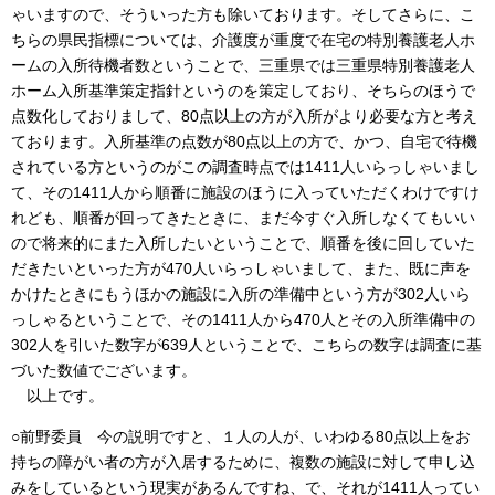
ゃいますので、そういった方も除いております。そしてさらに、こ
ちらの県民指標については、介護度が重度で在宅の特別養護老人ホ
ームの入所待機者数ということで、三重県では三重県特別養護老人
ホーム入所基準策定指針というのを策定しており、そちらのほうで
点数化しておりまして、80点以上の方が入所がより必要な方と考え
ております。入所基準の点数が80点以上の方で、かつ、自宅で待機
されている方というのがこの調査時点では1411人いらっしゃいまし
て、その1411人から順番に施設のほうに入っていただくわけですけ
れども、順番が回ってきたときに、まだ今すぐ入所しなくてもいい
ので将来的にまた入所したいということで、順番を後に回していた
だきたいといった方が470人いらっしゃいまして、また、既に声を
かけたときにもうほかの施設に入所の準備中という方が302人いら
っしゃるということで、その1411人から470人とその入所準備中の
302人を引いた数字が639人ということで、こちらの数字は調査に基
づいた数値でございます。
以上です。
○前野委員 今の説明ですと、１人の人が、いわゆる80点以上をお
持ちの障がい者の方が入居するために、複数の施設に対して申し込
みをしているという現実があるんですね、で、それが1411人ってい