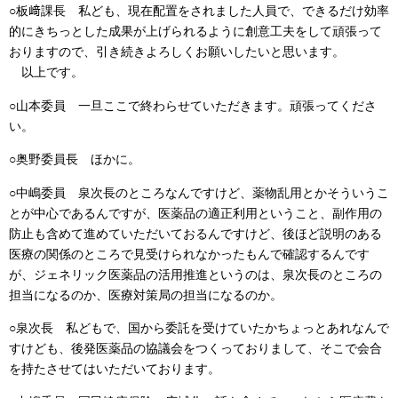
○板﨑課長 私ども、現在配置をされました人員で、できるだけ効率
的にきちっとした成果が上げられるように創意工夫をして頑張って
おりますので、引き続きよろしくお願いしたいと思います。
以上です。
○山本委員 一旦ここで終わらせていただきます。頑張ってくださ
い。
○奥野委員長 ほかに。
○中嶋委員 泉次長のところなんですけど、薬物乱用とかそういうこ
とが中心であるんですが、医薬品の適正利用ということ、副作用の
防止も含めて進めていただいておるんですけど、後ほど説明のある
医療の関係のところで見受けられなかったもんで確認するんです
が、ジェネリック医薬品の活用推進というのは、泉次長のところの
担当になるのか、医療対策局の担当になるのか。
○泉次長 私どもで、国から委託を受けていたかちょっとあれなんで
すけども、後発医薬品の協議会をつくっておりまして、そこで会合
を持たさせてはいただいております。