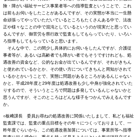
険・障がい福祉サービス事業者等への指導監査ということで、これ
は前もお伺いをしたことがあるんですが、その実態が本当に一生懸
命頑張ってやっていただいているところもたくさんある中で、法改
正や様々なことの中で混沌としているというのが現実だと思ってい
るんですが、御苦労を県行政で監査もしてもらっていたり、いろい
ろ指導もしてもらっていると思います。
そんな中で、この間少し具体的にお伺いをしたんですが、介護従
事者等が、あるいは高齢者でも障がい者でもそうですけれども、処
遇改善の資金など、公的なお金が出ているんですが、それがきちん
と使われているかとか、その使い方についてきちんと周知がされて
いるかとかいうことで、実態に問題があるところがあるんじゃない
かと。平成28年度と29年度は処遇改善も少し中身が強化されていた
りするので、そういうところで問題は多発しているんじゃないかと
思うんですが、そこのところはどんな様子をつかんでみえるんです
か。
○板﨑課長 委員お尋ねの処遇改善に関係いたしまして、私ども福祉
監査課では、監査の重点目標をその年々につくっておりまして、一
昨年度ぐらいから、この処遇改善加算については、事業所等へ指導
監査に行く場合に、重点を持って見るようにという形で項目立てを