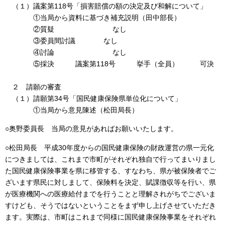
（１）議案第118号「損害賠償の額の決定及び和解について」
①当局から資料に基づき補充説明（田中部長）
②質疑 なし
③委員間討議 なし
④討論 なし
⑤採決 議案第118号 挙手（全員） 可決
２ 請願の審査
（１）請願第34号「国民健康保険県単位化について」
①当局から意見陳述（松田局長）
○奥野委員長 当局の意見があればお願いいたします。
○松田局長 平成30年度からの国民健康保険の財政運営の県一元化
につきましては、これまで市町がそれぞれ独自で行ってまいりまし
た国民健康保険事業を県に移管する、すなわち、県が被保険者でご
ざいます県民に対しまして、保険料を決定、賦課徴収等を行い、県
が医療機関への医療給付までを行うことと理解されがちでございま
すけども、そうではないということをまず申し上げさせていただき
ます。実際は、市町はこれまで同様に国民健康保険事業をそれぞれ