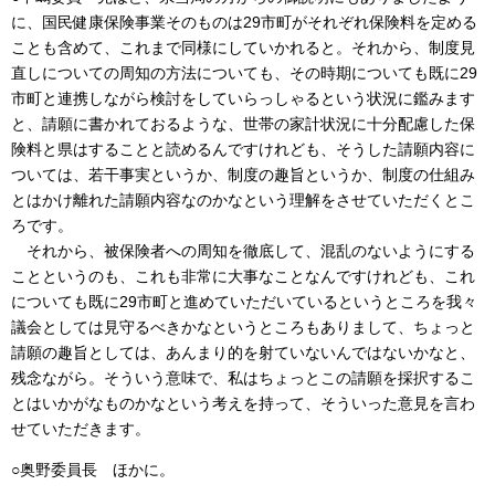
に、国民健康保険事業そのものは29市町がそれぞれ保険料を定める
ことも含めて、これまで同様にしていかれると。それから、制度見
直しについての周知の方法についても、その時期についても既に29
市町と連携しながら検討をしていらっしゃるという状況に鑑みます
と、請願に書かれておるような、世帯の家計状況に十分配慮した保
険料と県はすることと読めるんですけれども、そうした請願内容に
ついては、若干事実というか、制度の趣旨というか、制度の仕組み
とはかけ離れた請願内容なのかなという理解をさせていただくとこ
ろです。
それから、被保険者への周知を徹底して、混乱のないようにする
ことというのも、これも非常に大事なことなんですけれども、これ
についても既に29市町と進めていただいているというところを我々
議会としては見守るべきかなというところもありまして、ちょっと
請願の趣旨としては、あんまり的を射ていないんではないかなと、
残念ながら。そういう意味で、私はちょっとこの請願を採択するこ
とはいかがなものかなという考えを持って、そういった意見を言わ
せていただきます。
○奥野委員長 ほかに。