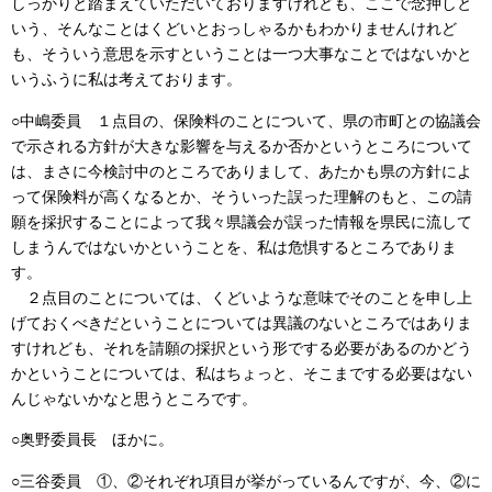
しっかりと踏まえていただいておりますけれども、ここで念押しと
いう、そんなことはくどいとおっしゃるかもわかりませんけれど
も、そういう意思を示すということは一つ大事なことではないかと
いうふうに私は考えております。
○中嶋委員 １点目の、保険料のことについて、県の市町との協議会
で示される方針が大きな影響を与えるか否かというところについて
は、まさに今検討中のところでありまして、あたかも県の方針によ
って保険料が高くなるとか、そういった誤った理解のもと、この請
願を採択することによって我々県議会が誤った情報を県民に流して
しまうんではないかということを、私は危惧するところでありま
す。
２点目のことについては、くどいような意味でそのことを申し上
げておくべきだということについては異議のないところではありま
すけれども、それを請願の採択という形でする必要があるのかどう
かということについては、私はちょっと、そこまでする必要はない
んじゃないかなと思うところです。
○奥野委員長 ほかに。
○三谷委員 ①、②それぞれ項目が挙がっているんですが、今、②に