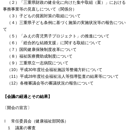
（２）「三重県財政の健全化に向けた集中取組（案）」における
事務事業等の見直しについて（関係分）
（３）子どもの貧困対策の取組について
（４）三重県子ども条例に基づく施策の実施状況等の報告につい
て
（５）「みえの育児男子プロジェクト」の推進について
（６）「総合的な結婚支援」に関する取組について
（７）国民健康保険制度改革について
（８）福祉医療費助成制度について
（９）三重県立一志病院について
（10）平成30年度社会福祉施設等整備方針について
（11）平成28年度社会福祉法人等指導監査の結果等について
（12）各種審議会等の審議状況の報告について
【会議の経過とその結果】
〔開会の宣言〕
Ⅰ 常任委員会（健康福祉部関係）
１ 議案の審査