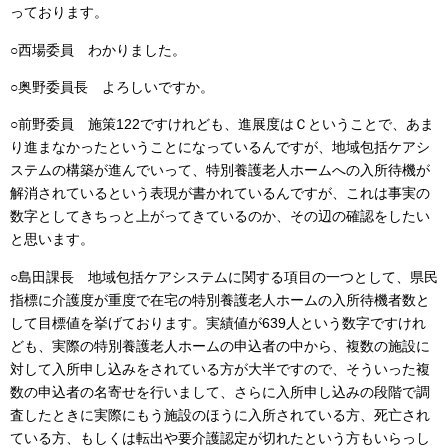
っております。
○西場委員 わかりました。
○奥野委員長 よろしいですか。
○前野委員 施策122ですけれども、進展度はＣということで、あま
り進まなかったということになっているんですが、地域包括ケアシ
ステムの構築が進んでいって、特別養護老人ホームへの入所待機が
解消されているという表現が書かれているんですが、これは事実の
数字としてきちっと上がってきているのか、その辺の確認をしたい
と思います。
○島田課長 地域包括ケアシステムに関する項目の一つとして、県民
指標に介護度が重度で在宅の特別養護老人ホームの入所待機者数と
して目標値を挙げております。実績値が639人という数字ですけれ
ども、実際の特別養護老人ホームの申込者の中から、複数の施設に
対して入所申し込みをされている方が大半ですので、そういった複
数の申込者の名寄せを行いまして、さらに入所申し込みの段階で調
査したときに実際にもう施設のほうに入所されている方、死亡され
ている方、もしくは転出や要介護認定が切れたという方もいらっし