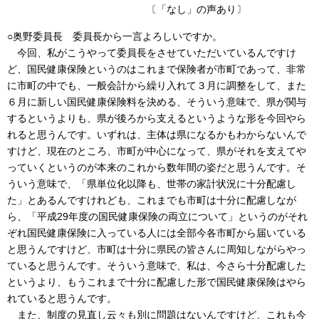
〔「なし」の声あり〕
○奥野委員長 委員長から一言よろしいですか。
今回、私がこうやって委員長をさせていただいているんですけ
ど、国民健康保険というのはこれまで保険者が市町であって、非常
に市町の中でも、一般会計から繰り入れて３月に調整をして、また
６月に新しい国民健康保険料を決める、そういう意味で、県が関与
するというよりも、県が後ろから支えるというような形を今回やら
れると思うんです。いずれは、主体は県になるかもわからないんで
すけど、現在のところ、市町が中心になって、県がそれを支えてや
っていくというのが本来のこれから数年間の姿だと思うんです。そ
ういう意味で、「県単位化以降も、世帯の家計状況に十分配慮し
た」とあるんですけれども、これまでも市町は十分に配慮しなが
ら、「平成29年度の国民健康保険の両立について」というのがそれ
ぞれ国民健康保険に入っている人には全部今各市町から届いている
と思うんですけど、市町は十分に県民の皆さんに周知しながらやっ
ていると思うんです。そういう意味で、私は、今さら十分配慮した
というより、もうこれまで十分に配慮した形で国民健康保険はやら
れていると思うんです。
また、制度の見直し云々も別に問題はないんですけど、これも今