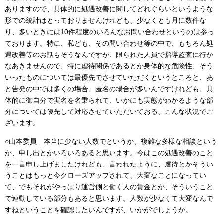
ありますので、具体的に処遇改善に関してどれぐらいというような
形での統計はとっておりませんけれども、少なくとも月に数件な
り、多いときには10件程度のいろんなお問い合わせというのは参っ
ております。特に、私ども、その問い合わせ等の中で、もちろん処
遇改善等のお話もそうなんですが、限られた人員で指導監査に行か
なあきませんので、特に虐待関係であるとか身体的な危険性、そう
いったものについては最優先でさせていただくというところと、あ
と告発の中では多くの場合、匿名の場合が多いんですけれども、具
体的に御自分で実名を名乗られて、いかにも実態がわかるような部
分については優先して対応させていただいておる、こんな状況でご
ざいます。
○山本委員 本当に少ない人数でというか、複雑な多様な相談という
か、申し出とかいろいろあると思います。今はこの処遇改善のこと
を一言申し上げましたけれども、言われたように、虐待とかそうい
うことはもっと今クローズアップされて、大変なことになってい
て、でもそれがやっぱり運営側と働く人の賃金とか、そういうこと
で連動している部分もあると思います。人数が少なくて大変なんで
すねということを確認したいんですが、いかがでしょうか。