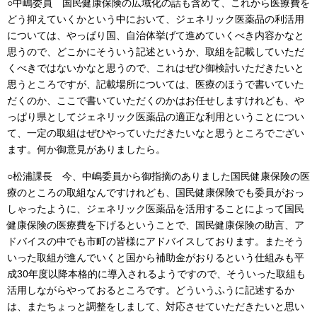
○中嶋委員 国民健康保険の広域化の話も含めて、これから医療費を
どう抑えていくかという中において、ジェネリック医薬品の利活用
については、やっぱり国、自治体挙げて進めていくべき内容かなと
思うので、どこかにそういう記述というか、取組を記載していただ
くべきではないかなと思うので、これはぜひ御検討いただきたいと
思うところですが、記載場所については、医療のほうで書いていた
だくのか、ここで書いていただくのかはお任せしますけれども、や
っぱり県としてジェネリック医薬品の適正な利用ということについ
て、一定の取組はぜひやっていただきたいなと思うところでござい
ます。何か御意見がありましたら。
○松浦課長 今、中嶋委員から御指摘のありました国民健康保険の医
療のところの取組なんですけれども、国民健康保険でも委員がおっ
しゃったように、ジェネリック医薬品を活用することによって国民
健康保険の医療費を下げるということで、国民健康保険の助言、ア
ドバイスの中でも市町の皆様にアドバイスしております。またそう
いった取組が進んでいくと国から補助金がおりるという仕組みも平
成30年度以降本格的に導入されるようですので、そういった取組も
活用しながらやっておるところです。どういうふうに記述するか
は、またちょっと調整をしまして、対応させていただきたいと思い