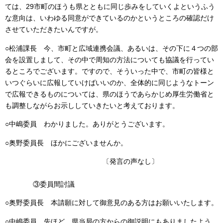
ては、29市町のほうも県とともに同じ歩みをしていくよというふう
な意向は、いわゆる同意ができているのかというところの確認だけ
させていただきたいんですが。
○松浦課長 今、市町と広域連携会議、あるいは、その下に４つの部
会を設置しまして、その中で周知の方法についても協議を行ってい
るところでございます。ですので、そういった中で、市町の皆様と
いつぐらいに広報していけばいいのか、全体的に同じようなトーン
で広報できるものについては、県のほうであらかじめ厚生労働省と
も調整しながらお示ししていきたいと考えております。
○中嶋委員 わかりました。ありがとうございます。
○奥野委員長 ほかにございませんか。
〔発言の声なし〕
③委員間討議
○奥野委員長 本請願に対して御意見のある方はお願いいたします。
○中嶋委員 先ほど、県当局の方からの御説明にもありましたよう