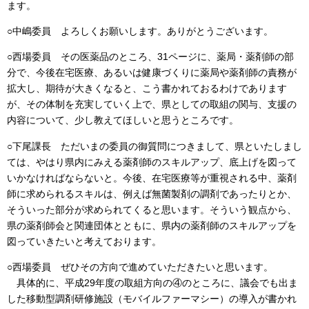
ます。
○中嶋委員 よろしくお願いします。ありがとうございます。
○西場委員 その医薬品のところ、31ページに、薬局・薬剤師の部
分で、今後在宅医療、あるいは健康づくりに薬局や薬剤師の責務が
拡大し、期待が大きくなると、こう書かれておるわけであります
が、その体制を充実していく上で、県としての取組の関与、支援の
内容について、少し教えてほしいと思うところです。
○下尾課長 ただいまの委員の御質問につきまして、県といたしまし
ては、やはり県内にみえる薬剤師のスキルアップ、底上げを図って
いかなければならないと。今後、在宅医療等が重視される中、薬剤
師に求められるスキルは、例えば無菌製剤の調剤であったりとか、
そういった部分が求められてくると思います。そういう観点から、
県の薬剤師会と関連団体とともに、県内の薬剤師のスキルアップを
図っていきたいと考えております。
○西場委員 ぜひその方向で進めていただきたいと思います。
具体的に、平成29年度の取組方向の④のところに、議会でも出ま
した移動型調剤研修施設（モバイルファーマシー）の導入が書かれ