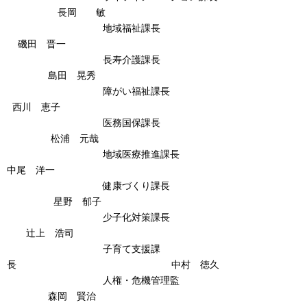
長岡 敏
地域福祉課長
磯田 晋一
長寿介護課長
島田 晃秀
障がい福祉課長
西川 恵子
医務国保課長
松浦 元哉
地域医療推進課長
中尾 洋一
健康づくり課長
星野 郁子
少子化対策課長
辻上 浩司
子育て支援課
長 中村 徳久
人権・危機管理監
森岡 賢治