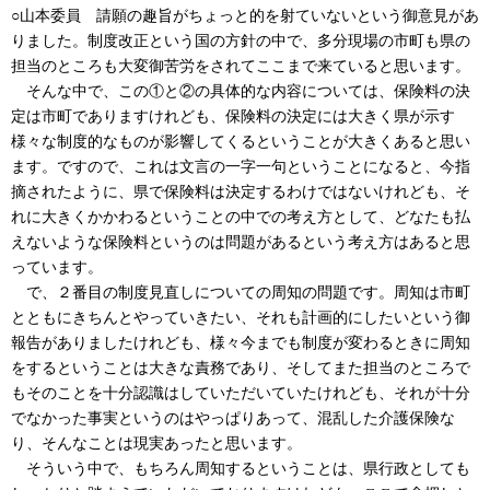
○山本委員 請願の趣旨がちょっと的を射ていないという御意見があ
りました。制度改正という国の方針の中で、多分現場の市町も県の
担当のところも大変御苦労をされてここまで来ていると思います。
そんな中で、この①と②の具体的な内容については、保険料の決
定は市町でありますけれども、保険料の決定には大きく県が示す
様々な制度的なものが影響してくるということが大きくあると思い
ます。ですので、これは文言の一字一句ということになると、今指
摘されたように、県で保険料は決定するわけではないけれども、そ
れに大きくかかわるということの中での考え方として、どなたも払
えないような保険料というのは問題があるという考え方はあると思
っています。
で、２番目の制度見直しについての周知の問題です。周知は市町
とともにきちんとやっていきたい、それも計画的にしたいという御
報告がありましたけれども、様々今までも制度が変わるときに周知
をするということは大きな責務であり、そしてまた担当のところで
もそのことを十分認識はしていただいていたけれども、それが十分
でなかった事実というのはやっぱりあって、混乱した介護保険な
り、そんなことは現実あったと思います。
そういう中で、もちろん周知するということは、県行政としても