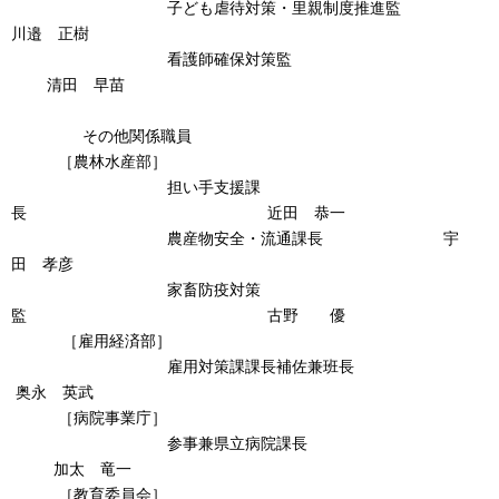
子ども虐待対策・里親制度推進監
川邉 正樹
看護師確保対策監
清田 早苗
その他関係職員
［農林水産部］
担い手支援課
長 近田 恭一
農産物安全・流通課長 宇
田 孝彦
家畜防疫対策
監 古野 優
［雇用経済部］
雇用対策課課長補佐兼班長
奥永 英武
［病院事業庁］
参事兼県立病院課長
加太 竜一
［教育委員会］