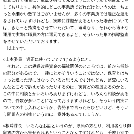
しております。具体的にどこの事業所でどれだけというのは、ちょ
っと今細かい数字はございませんが、多くの事業所では適正な運用
をされていますけれども、実際に課題があるといった場合について
は、きちっと指摘をさせていただいて、返還なり、それから適正な
運用で実際に職員の方に還元できるよと、そういった形の指導監査
をさせていただいております。
以上です。
○山本委員 適正に使っていただけるようにと。
それと、この処遇改善資金の福祉関係のところでは、前から傾斜
の部分があるので、一律にとかそういうことではない、保育とはち
ょっと違った形にはなっていると思うんですけれども、監査にいろ
んなところで訴えがあったりするのは、実質どの程度あるのかと。
この中に相談とかいろいろありますけれども、いろんな相談がある
ので、件数が多いことになっておりますけれども、そういう内実に
ついての申し入れというか、告発まで言ったらひどいけど、そうい
う問題点の指摘というのは、案外あるんでしょうか。
○板﨑課長 いろんなお話というのが、県民の方なり、利用者なり御
家族の方から寄せられるということなんですけれども、千差万別で