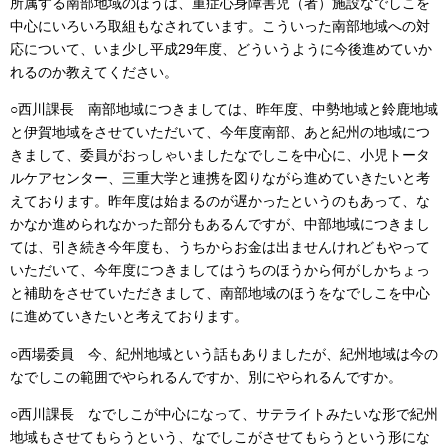
所属する南部地域のほうは、重症心身障害児（者）施設なでしこを
中心にいろいろ取組もなされています。こういった南部地域への対
応について、いま少し平成29年度、どういうように今後進めていか
れるのか教えてください。
○西川課長 南部地域につきましては、昨年度、中勢地域と鈴鹿地域
と伊賀地域をさせていただいて、今年度南部、あと紀州の地域につ
きまして、委員がおっしゃいましたなでしこを中心に、小児トータ
ルケアセンター、三重大学と連携を図りながら進めていきたいと考
えております。昨年度は始まるのが遅かったというのもあって、な
かなか進められなかった部分もあるんですが、中部地域につきまし
ては、引き続き今年度も、うちからお金は出ませんけれどもやって
いただいて、今年度につきましてはうちのほうから何がしかちょっ
と補助をさせていただきまして、南部地域のほうをなでしこを中心
に進めていきたいと考えております。
○西場委員 今、紀州地域という話もありましたが、紀州地域は今の
なでしこの範囲でやられるんですか、別にやられるんですか。
○西川課長 なでしこが中心になって、サテライトみたいな形で紀州
地域もさせてもらうという、なでしこがさせてもらうという形にな