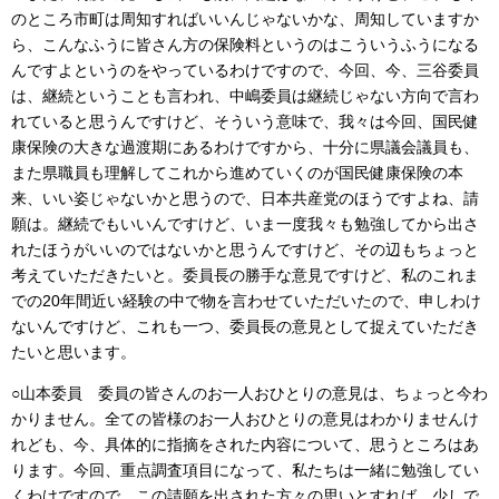
のところ市町は周知すればいいんじゃないかな、周知していますか
ら、こんなふうに皆さん方の保険料というのはこういうふうになる
んですよというのをやっているわけですので、今回、今、三谷委員
は、継続ということも言われ、中嶋委員は継続じゃない方向で言わ
れていると思うんですけど、そういう意味で、我々は今回、国民健
康保険の大きな過渡期にあるわけですから、十分に県議会議員も、
また県職員も理解してこれから進めていくのが国民健康保険の本
来、いい姿じゃないかと思うので、日本共産党のほうですよね、請
願は。継続でもいいんですけど、いま一度我々も勉強してから出さ
れたほうがいいのではないかと思うんですけど、その辺もちょっと
考えていただきたいと。委員長の勝手な意見ですけど、私のこれま
での20年間近い経験の中で物を言わせていただいたので、申しわけ
ないんですけど、これも一つ、委員長の意見として捉えていただき
たいと思います。
○山本委員 委員の皆さんのお一人おひとりの意見は、ちょっと今わ
かりません。全ての皆様のお一人おひとりの意見はわかりませんけ
れども、今、具体的に指摘をされた内容について、思うところはあ
ります。今回、重点調査項目になって、私たちは一緒に勉強してい
くわけですので、この請願を出された方々の思いとすれば、少しで