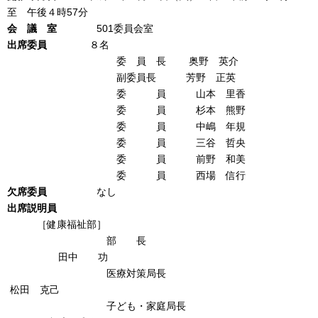
至 午後４時57分
会 議 室
501委員会室
出席委員
８名
委 員 長 奥野 英介
副委員長 芳野 正英
委 員 山本 里香
委 員 杉本 熊野
委 員 中嶋 年規
委 員 三谷 哲央
委 員 前野 和美
委 員 西場 信行
欠席委員
なし
出席説明員
［健康福祉部］
部 長
田中 功
医療対策局長
松田 克己
子ども・家庭局長