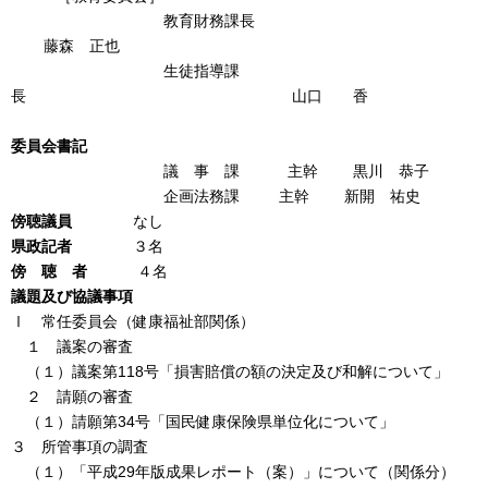
教育財務課長
藤森 正也
生徒指導課
長 山口 香
委員会書記
議 事 課 主幹 黒川 恭子
企画法務課 主幹 新開 祐史
傍聴議員
なし
県政記者
３名
傍 聴 者
４名
議題及び協議事項
Ⅰ 常任委員会（健康福祉部関係）
１ 議案の審査
（１）議案第118号「損害賠償の額の決定及び和解について」
２ 請願の審査
（１）請願第34号「国民健康保険県単位化について」
３ 所管事項の調査
（１）「平成29年版成果レポート（案）」について（関係分）