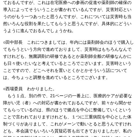
ておるんですが、これは在宅医療への参画の促進や薬剤師の確保の
導入によってそういうことが書かれているんですが、災害対応とい
うのがもう一つあったと思うんですが、これについては災害時も当
然いろんな役割を果たしてもらうと思うんですが、具体的にどうい
うように進んでおるんでしょうかね。
○田中部長 これにつきましては、年内には薬剤師会のほうで購入し
てもらうという方向で進めておりまして、災害時はもちろんなんで
すけれども、無菌調剤の研修であるとか薬剤師全般の研修なんかに
も日々使いたいなと考えているところでございます。災害時という
ことですので、どこへそれを置いとくかとかそういう話について
は、今ちょっと調整を進めているところでございます。
○西場委員 わかりました。
もう１点、別の件で、21ページの一番上に、医療的ケアが必要な
障がい児（者）への対応が書かれておるんですが、前々から聞かせ
てもらっているのは、県のほうで拠点を中心に整備していくという
ことで言われておりますけれども、１つに三重病院を中心とした体
制づくりがありまして、これがメーンで動いとると思うんですけれ
ども、本会議でもいろいろ質疑応答も出てきておりましたが、私の