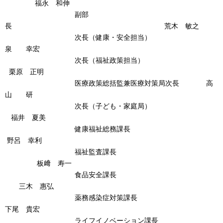
福永 和伸
副部
長 荒木 敏之
次長（健康・安全担当）
泉 幸宏
次長（福祉政策担当）
栗原 正明
医療政策総括監兼医療対策局次長 高
山 研
次長（子ども・家庭局）
福井 夏美
健康福祉総務課長
野呂 幸利
福祉監査課長
板﨑 寿一
食品安全課長
三木 惠弘
薬務感染症対策課長
下尾 貴宏
ライフイノベーション課長