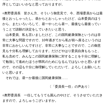
序としてはいいかなと思っておりますが。
○奥野委員長 皆さん方、そういう御意見で、今、西場委員からは最
後とおっしゃったし、昼からとおっしゃったけど、山本委員のほう
から、またいろいろして、昼一やったら昼一、最後なら最後ってい
うことで請願の決定をしていきたいと思う。
山本委員、私も言いましたけど、この国民健康保険というのは非
常に大事な問題ですので、10年過ぎてから私が前へ座るというのは
非常におかしいんですけど、非常に大事なことですので、この御意
見も十分私も理解しております。だけどやはり委員自身ももっと、
私も含めて、みんなこの国民健康保険に対することを十分に理解し
て勉強して進めたほうが県民のためになるんではないかと思います
ので、その辺も十分に御理解していただいて、よろしくお願いした
いと思います。
それでは、昼一か最後に国民健康保険……
〔「委員長一任」の声あり〕
○奥野委員長 一任してもうても困んのやけど、そうさせていただき
ますので、よろしゅうございますか。