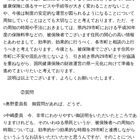
健康保険に係るサービスや手続等が大きく変わることがないこと
や、今後は制度の安定的な運営が図られるようになることについて
周知していくことはとても大切なことと考えております。ただ、そ
の周知の時期や手法におきましては、県内29市町における平成30年
度の保険料率などの、被保険者でございます住民の関心の高い情報
とあわせまして、効率的、効果的に行うべく、各市町と相談の上行
うべきと考えております。今後とも、被保険者でございます住民や
市町に不安や混乱が生じないよう、引き続き県内29市町と十分協議
を重ねながら、国民健康保険の財政運営の県一元化に向けて準備を
進めてまいりたいと考えております。
説明は以上でございます。よろしくお願いいたします。
②質問
○奥野委員長 御質問があれば、どうぞ。
○中嶋委員 今、非常にわかりやすい御説明をいただいたところであ
りますけれども、そのいわゆる県民というか、被保険者への周知の
時期については、効率的かつ効果的な時期を29市町と連携しながら
というふうなお話をいただいたかと思うんですが、そのことについ