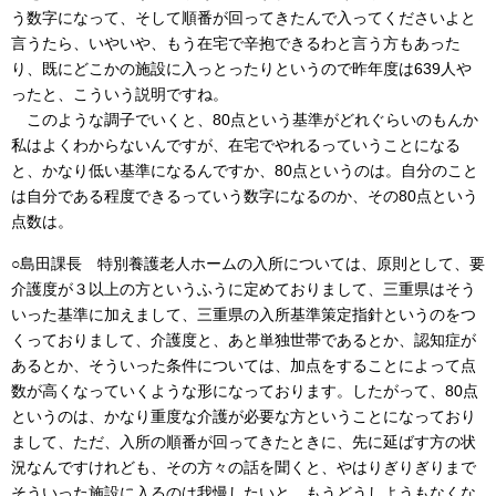
う数字になって、そして順番が回ってきたんで入ってくださいよと
言うたら、いやいや、もう在宅で辛抱できるわと言う方もあった
り、既にどこかの施設に入っとったりというので昨年度は639人や
ったと、こういう説明ですね。
このような調子でいくと、80点という基準がどれぐらいのもんか
私はよくわからないんですが、在宅でやれるっていうことになる
と、かなり低い基準になるんですか、80点というのは。自分のこと
は自分である程度できるっていう数字になるのか、その80点という
点数は。
○島田課長 特別養護老人ホームの入所については、原則として、要
介護度が３以上の方というふうに定めておりまして、三重県はそう
いった基準に加えまして、三重県の入所基準策定指針というのをつ
くっておりまして、介護度と、あと単独世帯であるとか、認知症が
あるとか、そういった条件については、加点をすることによって点
数が高くなっていくような形になっております。したがって、80点
というのは、かなり重度な介護が必要な方ということになっており
まして、ただ、入所の順番が回ってきたときに、先に延ばす方の状
況なんですけれども、その方々の話を聞くと、やはりぎりぎりまで
そういった施設に入るのは我慢したいと、もうどうしようもなくな