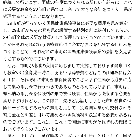
継続して行います。平成30年度につくられる新しい仕組みは、これ
に必要なお金を29市町と県で出し合って大きな会計をつくり、県が
管理するということになります。
29市町が行っていく国民健康保険事業に必要な費用を県が算定
し、29市町からその額を県の設置する特別会計に納付してもらい、
29市町全体の必要な財源として管理していくものでございます。こ
こからそれぞれの行う医療費給付に必要なお金を配分する仕組みを
つくることで、それぞれの市町の国民健康保険事業の会計を支えよ
うとするものでございます。
なお、市町が地域の実情に応じまして実施しております健康づく
り教室や出産育児一時金、あるいは葬祭費などはこの仕組みには入
れずに、それぞれの市町が被保険者でございます住民から必要に応
じて集めるお金で行うべきであるものと考えております。市町は、
県へ納めるお金を保険料の形で被保険者、住民から徴収する必要が
ありますけれども、この際に、先ほどお話ししました市町独自の保
険サービスをするための費用を足して、別途国や県から交付される
補助金などを差し引いて集めるべき保険料を決定する必要があるも
のでございます。これは、これまで同様に市町がそれぞれの権限に
おいて行うものでございます。
県としましては、被保険者でございます住民にとりまして、国民