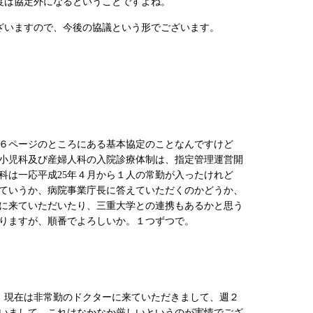
年度は協定外になるということですよね。
ざいますので、今後の協議という形でございます。
６ページのところにある基本協定のことなんですけど
小児科及び産婦人科の入院診療体制は、指定管理運営開
科は一応平成25年４月から１人の常勤が入ったけれど
ていうか、病院事業庁長に答えていただくのかどうか、
に来ていただいたり、三重大学との連携もあるかと思う
りますが、順番でよろしいか。１つずつで。
、現在は非常勤のドクターに来ていただきまして、週２
いまして、これはなかなか厳しいというのが実情でござ