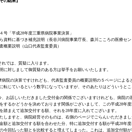
その結果】
号「平成28年度三重県病院事業決算」
資料に基づき補充説明（長谷川病院事業庁長、森川こころの医療セン
概要説明（山口代表監査委員）
それでは、質疑に入ります。
明に対しまして御質疑のある方は挙手をお願いいたします。
摩病院の決算ですけれども、代表監査委員の概要説明の５ページによる
に転じているという数字になっていますが、そのあたりはどういうとこ
今、お話しいただきました交付金の関係でございますけれども、病院の
をするかどうかを決めております関係がございまして、この平成28年度
を踏まえて追加交付する額、それを28年度に入れてございます。
しますと、病院経営そのものは、右側のページでごらんいただきまし
金額と追加交付する額を合わせた分、特に追加交付する額が平成28年度
度の今回払った額とを比較すると増えてしまった。これは、追加交付額