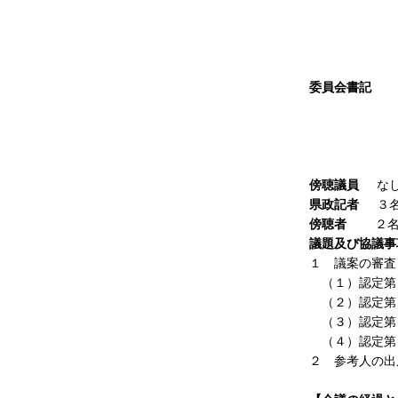
事
次
総務
そ
委員会書記
議事課
議事課
企画法務
企画法務
傍聴議員
な
県政記者
３
傍聴者
２
議題及び協議事
１ 議案の審査
（１）認定第４
（２）認定第１
（３）認定第２
（４）認定第３
２ 参考人の出