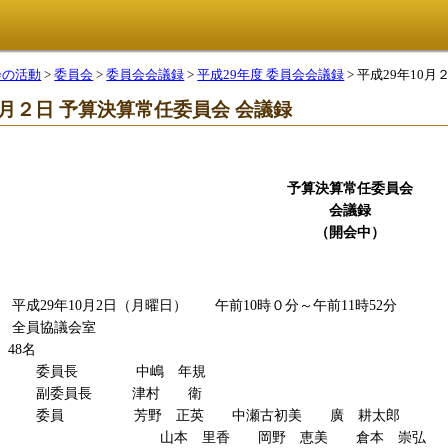
会の活動
>
委員会
>
委員会会議録
>
平成29年度 委員会会議録
> 平成29年1
0月２日 予算決算常任委員会 会議録
予算決算常任委員会
会議録
（開会中）
29年10月2日（月曜日） 午前10時０分～午前11時52分
員協議会室
8名
長 中嶋 年規
員長 津村 衛
芳野 正英 中瀬古初美 廣 耕太郎
里香 岡野 恵美 倉本 崇弘