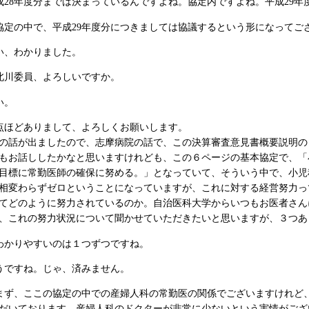
成28年度分までは決まっているんですよね。協定内ですよね。平成29
協定の中で、平成29年度分につきましては協議するという形になってご
い、わかりました。
北川委員、よろしいですか。
い。
点ほどありまして、よろしくお願いします。
話が出ましたので、志摩病院の話で、この決算審査意見書概要説明の
もお話ししたかなと思いますけれども、この６ページの基本協定で、「
目標に常勤医師の確保に努める。」となっていて、そういう中で、小児
相変わらずゼロということになっていますが、これに対する経営努力っ
てどのように努力されているのか。自治医科大学からいつもお医者さん
、これの努力状況について聞かせていただきたいと思いますが、３つあ
わかりやすいのは１つずつですね。
うですね。じゃ、済みません。
まず、ここの協定の中での産婦人科の常勤医の関係でございますけれど
だいております。産婦人科のドクターが非常に少ないという実情がござ