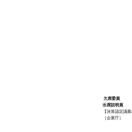
稲森 
田中 
彦坂 
木津 
石田
山内 
後藤 
小林 
奥野 
舘 
三谷 
中森 
山本 
中
欠席委員
出席説明員
【決算認定議案
［企業庁］
庁
副