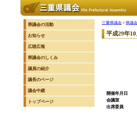
三重県議会
>
県議
県議会の活動
平成29年1
お知らせ
広聴広報
県議会のしくみ
議員の紹介
議長のページ
議会中継
開催年月日
平成
会議室
全
トップページ
出席委員
4
委員
副委
委員 
山本 