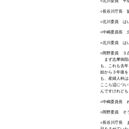
○北川委員 平
○長谷川庁長 
○北川委員 は
○中嶋委員長 
○北川委員 は
○岡野委員 ３
まず志摩病院の
も、これも去年
始から３年後を
も、産婦人科は
ここら辺につい
んですけれども
○中嶋委員長 
○岡野委員 そ
○長谷川庁長 
日をさせていた