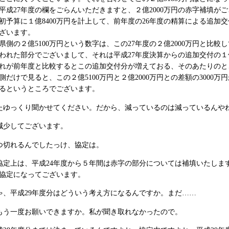
成27年度の欄をごらんいただきますと、２億2000万円の赤字補填が
初予算に１億8400万円を計上して、前年度の26年度の精算による追加交付
ざいます。
県側の２億5100万円という数字は、この27年度の２億2000万円と比較
われた部分でございまして、それは平成27年度決算からの追加交付の１億
れが前年度と比較するとこの追加交付分が増えておる、そのあたりのと
だけで見ると、この２億5100万円と２億2000万円との差額の3000
るというところでございます。
たゆっくり聞かせてください。だから、減っているのは減っているんや
減少してございます。
つ切れるんでしたっけ、協定は。
協定上は、平成24年度から５年間は赤字の部分については補填いたしま
協定になってございます。
ゃ、平成29年度分はどういう考え方になるんですか。まだ……
もう一度お願いできますか。私が聞き取れなかったので。