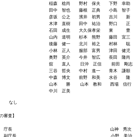
稔尚 野村 保夫 下野 幸助
智也 藤根 正典 小島 智子
公之 濱井 初男 吉川 新
直樹 田中 祐治 野口 正
 成生 大久保孝栄 東 豊
道明 杉本 熊野 藤田 宜三
健一 北川 裕之 村林 聡
正人 服部 富男 津田 健
英介 今井 智広 長田 隆尚
直人 日沖 正信 前田 剛志
哲央 中村 進一 青木 謙順
博文 前野 和美 水谷 隆
勝 山本 教和 西場 信行
川 正美
なし
の審査】
長 山神 秀次
庁長 小野 美治