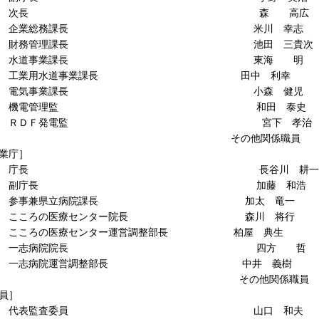
長 森 高広
総務課長 米川 幸志
管理課長 池田 三貴次
事業課長 東海 明
用水道事業課長 田中 利幸
事業課長 小森 健児
管理監 和田 泰史
Ｆ発電監 宮下 孝治
の他関係職員
業庁］
長 長谷川 耕
庁長 加藤 和浩
兼県立病院課長 加太 竜一
の医療センター院長 森川 将行
医療センター運営調整部長 柏屋 典生
病院院長 四方 哲
院運営調整部長 中井 義樹
の他関係職員
員］
監査委員 山口 和夫