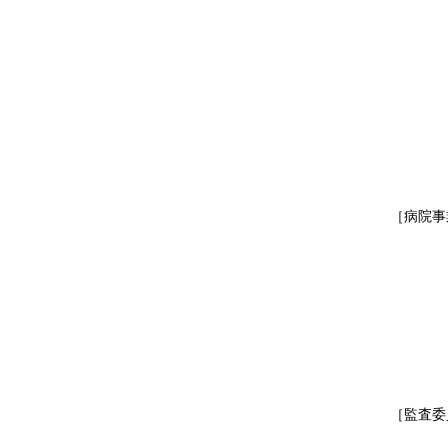
次
企業
財務
水道
工業
電気
機電
ＲＤ
そ
［病院事
庁
副
参事
こころ
こころの
一志
一志病
そ
［監査委
代表