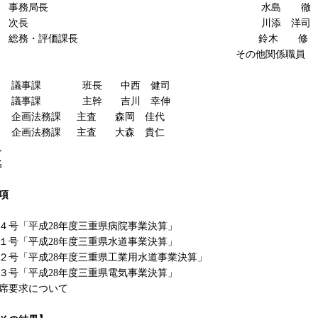
務局長 水島 徹
長 川添 洋司
・評価課長 鈴木 修
の他関係職員
 班長 中西 健司
 主幹 吉川 幸伸
課 主査 森岡 佳代
課 主査 大森 貴仁
し
名
名
項
号「平成28年度三重県病院事業決算」
号「平成28年度三重県水道事業決算」
号「平成28年度三重県工業用水道事業決算」
号「平成28年度三重県電気事業決算」
席要求について