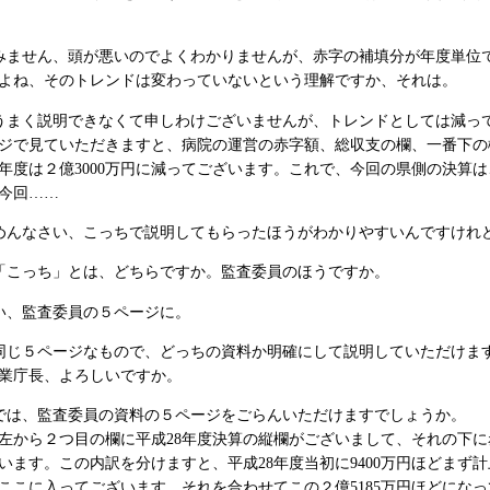
みません、頭が悪いのでよくわかりませんが、赤字の補填分が年度単位
よね、そのトレンドは変わっていないという理解ですか、それは。
うまく説明できなくて申しわけございませんが、トレンドとしては減っ
で見ていただきますと、病院の運営の赤字額、総収支の欄、一番下の欄を
8年度は２億3000万円に減ってございます。これで、今回の県側の決算は
今回……
めんなさい、こっちで説明してもらったほうがわかりやすいんですけれ
「こっち」とは、どちらですか。監査委員のほうですか。
い、監査委員の５ページに。
同じ５ページなもので、どっちの資料か明確にして説明していただけま
業庁長、よろしいですか。
では、監査委員の資料の５ページをごらんいただけますでしょうか。
から２つ目の欄に平成28年度決算の縦欄がございまして、それの下に赤
います。この内訳を分けますと、平成28年度当初に9400万円ほどまず
どがここに入ってございます。それを合わせてこの２億5185万円ほどにな