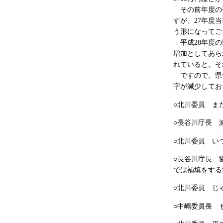
その前年度の平
すが、27年度当
う形になってご
平成28年度の
増加としてあら
れていると。そ
ですので、県側
字が減少してお
○北川委員 ま
○長谷川庁長 
○北川委員 い
○長谷川庁長 
では補填をする
○北川委員 じ
○中嶋委員長 