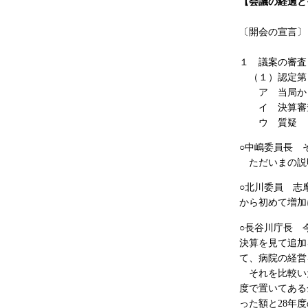
【会議の経過と
〔開会の宣言〕
１ 議案の審査
（１）認定第４
ア 当局から
イ 決算審査
ウ 質疑
○中嶋委員長 
ただいまの説
○北川委員 志
から初めて増加
○長谷川庁長 
決算を見て追加
て、病院の経営
それを比較いた
度で置いてある
った額と28年