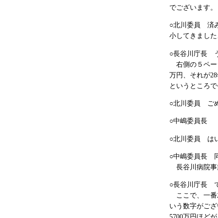
でございます。
○北川委員 済
小してきました
○長谷川庁長 
右側の５ページ
万円、それが2
というところで
○北川委員 ご
○中嶋委員長 
○北川委員 は
○中嶋委員長 
長谷川病院事
○長谷川庁長 
ここで、一番左
いう数字がござ
5700万円ほ