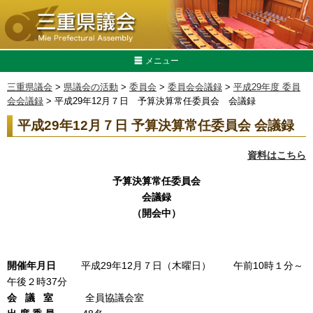
メニュー
三重県議会
>
県議会の活動
>
委員会
>
委員会会議録
>
平成29年度 委員
会会議録
> 平成29年12月７日 予算決算常任委員会 会議録
平成29年12月７日 予算決算常任委員会 会議録
資料はこちら
予算決算常任委員会
会議録
（開会中）
開催年月日
平成29年12月７日（木曜日） 午前10時１分～
午後２時37分
会 議 室
全員協議会室