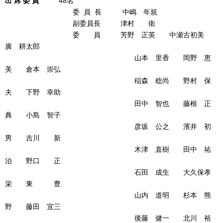
出 席 委 員
48名
委 員 長 中嶋 年規
副委員長 津村 衛
委 員 芳野 正英 中瀬古初美
廣 耕太郎
山本 里香 岡野 恵
美 倉本 崇弘
稲森 稔尚 野村 保
夫 下野 幸助
田中 智也 藤根 正
典 小島 智子
彦坂 公之 濱井 初
男 吉川 新
木津 直樹 田中 祐
治 野口 正
石田 成生 大久保孝
栄 東 豊
山内 道明 杉本 熊
野 藤田 宜三
後藤 健一 北川 裕