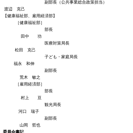
副部長（公共事業総合政策担当）
渡辺 克己
【健康福祉部、雇用経済部】
［健康福祉部］
部長
田中 功
医療対策局長
松田 克己
子ども・家庭局長
福永 和伸
副部長
荒木 敏之
［雇用経済部］
部長
村上 亘
観光局長
河口 瑞子
副部長
山岡 哲也
委員会書記