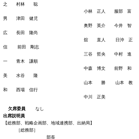
之 村林 聡
小林 正人 服部 富
男 津田 健児
奥野 英介 今井 智
広 長田 隆尚
舘 直人 日沖 正
信 前田 剛志
三谷 哲央 中村 進
一 青木 謙順
中森 博文 前野 和
美 水谷 隆
山本 勝 山本 教
和 西場 信行
中川 正美
欠席委員
なし
出席説明員
【総務部、戦略企画部、地域連携部、出納局】
［総務部］
部長