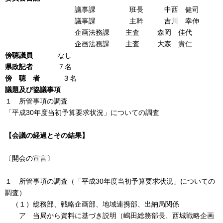
議事課 班長 中西 健司
議事課 主幹 吉川 幸伸
企画法務課 主査 森岡 佳代
企画法務課 主査 大森 貴仁
傍聴議員
なし
県政記者
７名
傍 聴 者
３名
議題及び協議事項
１ 所管事項の調査
「平成30年度当初予算要求状況」についての調査
【会議の経過とその結果】
〔開会の宣言〕
１ 所管事項の調査（「平成30年度当初予算要求状況」についての
調査）
（１）総務部、戦略企画部、地域連携部、出納局関係
ア 当局から資料に基づき説明（嶋田総務部長、西城戦略企画