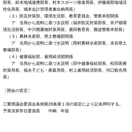
部長、鈴木地域連携部長、村木スポーツ推進局長、伊藤南部地域活
性化局長、城本会計管理者兼出納局長）
（２）防災対策部、環境生活部、教育委員会、警察本部関係
ア 当局から資料に基づき説明（福井防災対策部長、井戸畑環
境生活部長、中川廃棄物対策局長、廣田教育長、難波警察本部長）
（３）農林水産部、県土整備部関係
ア 当局から資料に基づき説明（岡村農林水産部長、水谷県土
整備部長）
（４）健康福祉部、雇用経済部関係
ア 当局から資料に基づき説明（田中健康福祉部長、松田医療
対策局長、福永子ども・家庭局長、村上雇用経済部長、河口観光局
長）
〔閉会の宣言〕
三重県議会委員会条例第28条第１項の規定により記名押印する。
予算決算常任委員長 中嶋 年規