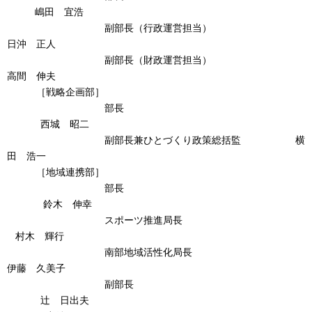
嶋田 宜浩
副部長（行政運営担当）
日沖 正人
副部長（財政運営担当）
高間 伸夫
［戦略企画部］
部長
西城 昭二
副部長兼ひとづくり政策総括監 横
田 浩一
［地域連携部］
部長
鈴木 伸幸
スポーツ推進局長
村木 輝行
南部地域活性化局長
伊藤 久美子
副部長
辻 日出夫