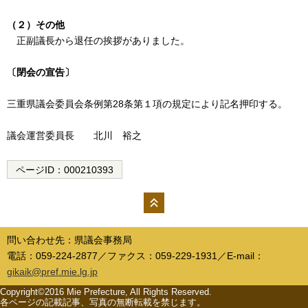
（２）その他
正副議長から退任の挨拶がありました。
〔閉会の宣告〕
三重県議会委員会条例第28条第１項の規定により記名押印する。
議会運営委員長 北川 裕之
ページID：
000210393
ペー
ジの
問い合わせ先：県議会事務局
先頭
電話：059-224-2877／ファクス：059-229-1931／E-mail：
へ
gikaik@pref.mie.lg.jp
Copyright©2016 Mie Prefecture, All Rights Reserved.
各ページの記載記事、写真の無断転載を禁じます。