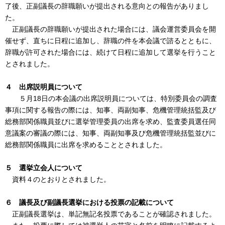
了後、正副議長の辞職願いが提出される意向との報告がありまし
た。
正副議長の辞職願いが提出された場合には、議会運営委員会を開
催せず、直ちに日程に追加し、辞職の件を本会議で諮るとともに、
辞職が許可された場合には、続けて日程に追加して選挙を行うこと
とされました。
４ 出席説明員について
５月18日の本会議の出席説明員については、特別委員会の調査
事項に関する報告の際には、知事、両副知事、危機管理統括監及び
総務部関係職員並びに選挙管理委員の出席を求め、監査委員選任同
意議案の審議の際には、知事、両副知事及び危機管理統括監並びに
総務部関係職員に出席を求めることとされました。
５ 選挙立会人について
資料４のとおりとされました。
６ 議長及び副議長選挙における投票の記載について
正副議長選挙は、単記無記名投票であることが確認されました。