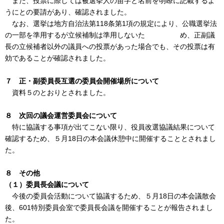
また、投票に際しては被選挙人の苗字と名前を明瞭に記載するよ
うにとの要請があり、確認されました。
なお、選挙は地方自治法第118条第1項の規定により、公職選挙法
の一部を準用するが立候補制は準用しないた め、正副議
長の立候補者以外の議員への投票があった場合でも、その投票は有
効であることが確認されました。
７ 正・副委員長互選の委員会開催場所について
資料５のとおりとされました。
８ 次回の議会運営委員会について
特に協議する事項が出てこない限り、役員改選協議結果について
確認するため、５月18日の本会議休憩中に開催することとされまし
た。
８ その他
（１）委員長会議について
今後の委員会活動について協議するため、５月18日の本会議散会
後、601特別委員会室で委員長会議を開催することが報告されまし
た。