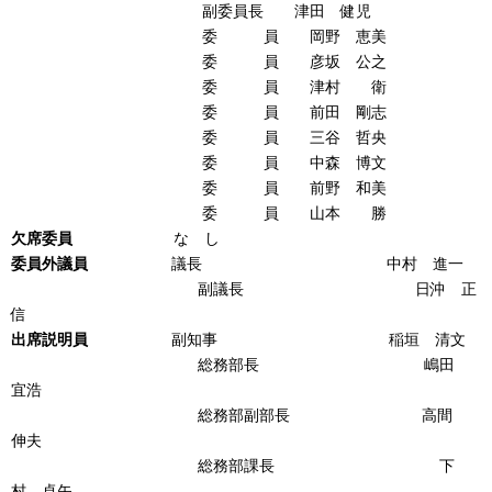
副委員長 津田 健児
委 員 岡野 恵美
委 員 彦坂 公之
委 員 津村 衛
委 員 前田 剛志
委 員 三谷 哲央
委 員 中森 博文
委 員 前野 和美
委 員 山本 勝
欠席委員
な し
委員外議員
議長 中村 進一
副議長 日沖 正
信
出席説明員
副知事 稲垣 清文
総務部長 嶋田
宜浩
総務部副部長 高間
伸夫
総務部課長 下
村 卓矢