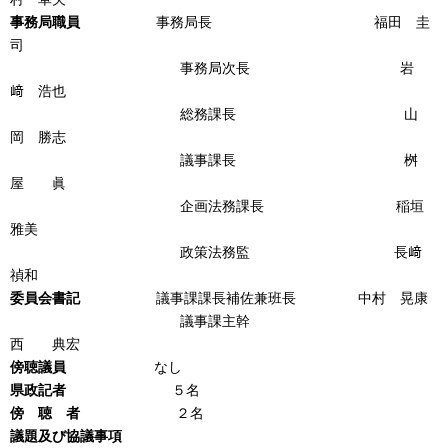
事務局職員
事務局長 福田 圭
司
事務局次長 岩
﨑 浩也
総務課長 山
岡 勝志
議事課長 桝
屋 眞
企画法務課長 稲垣
雅美
政策法務監 長﨑
禎和
委員会書記
議事課課長補佐兼班長 中村 晃康
議事課主幹
西 典宏
傍聴議員
なし
県政記者
５名
傍 聴 者
２名
議題及び協議事項