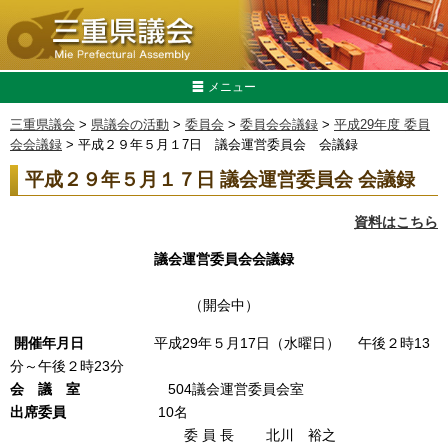
メニュー
三重県議会
>
県議会の活動
>
委員会
>
委員会会議録
>
平成29年度 委員
会会議録
> 平成２９年５月１7日 議会運営委員会 会議録
平成２９年５月１７日 議会運営委員会 会議録
資料はこちら
議会運営委員会会議録
（開会中）
開催年月日
平成29年５月17日（水曜日） 午後２時13
分～午後２時23分
会 議 室
504議会運営委員会室
出席委員
10名
委 員 長 北川 裕之