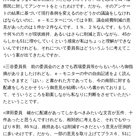
県民に対してアンケートをとったわけです。だから、そのアンケー
トの結果に基づいて現行条例を変えるのかどうかの議論をしなけれ
ばならないのに、ｅ－モニターについては９割、議会経費削減の意
見があったのは１件か２件なんです。１％、２％なんです。もう八
十何％の方々が現状維持、あるいはさらに削減と言いながら、45か
らしかも51に増やしていくという感覚が私はちょっと理解ができな
いんですけれども、それについて委員長はどういうふうに考えてこ
ういう案が出てきたんですか。
○三谷委員長 前の委員会のときでも西場委員等からもいろいろ御指
摘がありましたけれども、ｅ－モニターの中の自由記述をよく読ん
でいきますと「はい」と書かれた方であっても、今の南部に対する
配慮をしろとかそういう御意見が結構いろいろ書かれておりまし
て、そういうところを勘案しながら私なりに判断をさせていただい
たということです。
○津田委員 確かに配慮があってしかるべきみたいな文言が五件、十
件あったと思うんですけれども、相対的に考えると、それでもやっ
ぱり８割、85％は、維持あるいは削減すべきだという意見が圧倒的
に多いわけです。だから、一部の意見を取り上げてプラス６、51に