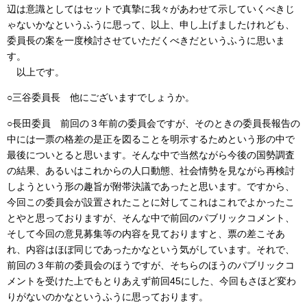
辺は意識としてはセットで真摯に我々があわせて示していくべきじ
ゃないかなというふうに思って、以上、申し上げましたけれども、
委員長の案を一度検討させていただくべきだというふうに思いま
す。
以上です。
○三谷委員長 他にございますでしょうか。
○長田委員 前回の３年前の委員会ですが、そのときの委員長報告の
中には一票の格差の是正を図ることを明示するためという形の中で
最後についとると思います。そんな中で当然ながら今後の国勢調査
の結果、あるいはこれからの人口動態、社会情勢を見ながら再検討
しようという形の趣旨が附帯決議であったと思います。ですから、
今回この委員会が設置されたことに対してこれはこれでよかったこ
とやと思っておりますが、そんな中で前回のパブリックコメント、
そして今回の意見募集等の内容を見ておりますと、票の差こそあ
れ、内容はほぼ同じであったかなという気がしています。それで、
前回の３年前の委員会のほうですが、そちらのほうのパブリックコ
メントを受けた上でもとりあえず前回45にした、今回もさほど変わ
りがないのかなというふうに思っております。