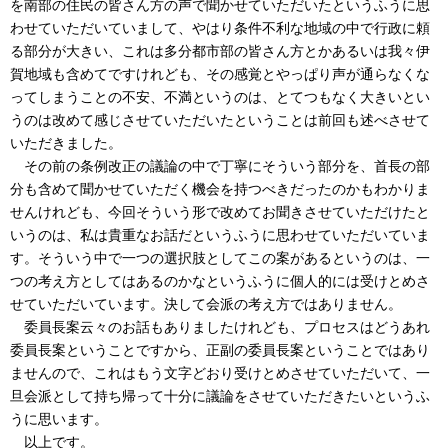
を南部の住民の皆さん方の声で聞かせていただいたというふうに思
わせていただいていまして、やはり条件不利な地域の中で行政に頼
る部分が大きい、これは多分都市部の皆さん方とかあるいは我々伊
賀地域も含めてですけれども、その感覚とやっぱり声が通らなくな
ってしまうことの不安、不満というのは、とてつもなく大きいとい
うのは改めて感じさせていただいたということは前回も述べさせて
いただきました。
その前の条例改正の議論の中で丁寧にそういう部分を、首長の部
分も含めて聞かせていただく機会を持つべきだったのかもわかりま
せんけれども、今回そういう形で改めてお聞きさせていただけたと
いうのは、私は貴重なお話だというふうに思わせていただいていま
す。そういう中で一つの選択肢としてこの案があるというのは、一
つの考え方としてはあるのかなというふうに個人的には受けとめさ
せていただいています。決して会派の考え方ではありません。
委員長案云々のお話もありましたけれども、プロセスはどうあれ
委員長案ということですから、正副の委員長案ということではあり
ませんので、これはもう文字どおり受けとめさせていただいて、一
旦会派として持ち帰って十分に議論をさせていただきたいというふ
うに思います。
以上です。