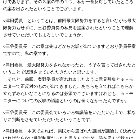
けであります。その３案の中の１つ、私が一番反対していたところ
の案を出されたということでございます。
○津田委員 ということは、前回最大限努力をすると言いながら最大
限努力もせずに、三谷委員長の私見を提案されたということで理解
させていただいてもよろしいでしょうか。
○三谷委員長 この案は先ほどからお話が出ていますとおり委員長案
ですので、私の案です。
○津田委員 最大限努力をされなかったと、うそを言って出されたと
いうことで認識させていただきたいと思います。
それと、前回、奥野委員が言われましたように意見募集とｅ－モ
ニターで正反対のものが出てきました。あちらを立てればこちらが
立たずみたいなことになるのは必須でございますけれども、ｅ－モ
ニターについての反映の議論というのは全くなかったんですか。
○三谷委員長 この委員会でいろいろ御議論をいただいた上で、私な
りに判断をさせていただいたということです。
○津田委員 本来であれば、県民から選ばれた議員が議論して決めな
ければならない選挙制度だったと思うんですが、恥を忍んで我々は