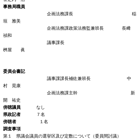
事務局職員
企画法務課長 稲
垣 雅美
企画法務課政策法務監兼班長 長﨑
禎和
議事課長
桝屋 眞
委員会書記
議事課課長補佐兼班長 中
村 晃康
企画法務課主幹 新
開 祐史
傍聴議員
なし
県政記者
７名
傍聴者
１名
調査事項
第１ 県議会議員の選挙区及び定数について（委員間討議）