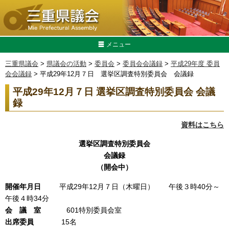
メニュー
三重県議会
>
県議会の活動
>
委員会
>
委員会会議録
>
平成29年度 委員
会会議録
> 平成29年12月７日 選挙区調査特別委員会 会議録
平成29年12月７日 選挙区調査特別委員会 会議
録
資料はこちら
選挙区調査特別委員会
会議録
（開会中）
開催年月日
平成29年12月７日（木曜日） 午後３時40分～
午後４時34分
会 議 室
601特別委員会室
出席委員
15名