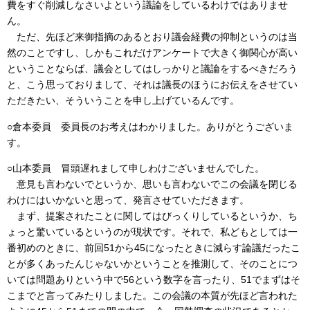
費をすぐ削減しなさいよという議論をしているわけではありませ
ん。
ただ、先ほど来御指摘のあるとおり議会経費の抑制というのは当
然のことですし、しかもこれだけアンケートで大きく御関心が高い
ということならば、議会としてはしっかりと議論をするべきだろう
と、こう思っておりまして、それは議長のほうにお伝えをさせてい
ただきたい、そういうことを申し上げているんです。
○倉本委員 委員長のお考えはわかりました。ありがとうございま
す。
○山本委員 冒頭遅れまして申しわけございませんでした。
意見も言わないでというか、思いも言わないでこの会議を閉じる
わけにはいかないと思って、発言させていただきます。
まず、提案されたことに関してはびっくりしているというか、ち
ょっと驚いているというのが現状です。それで、私どもとしては一
番初めのときに、前回51から45になったときに減らす論議だったこ
とが多くあったんじゃないかということを推測して、そのことにつ
いては問題ありという中で56という数字を言ったり、51でまずはそ
こまでと言ってみたりしました。この会議の本質が先ほど言われた