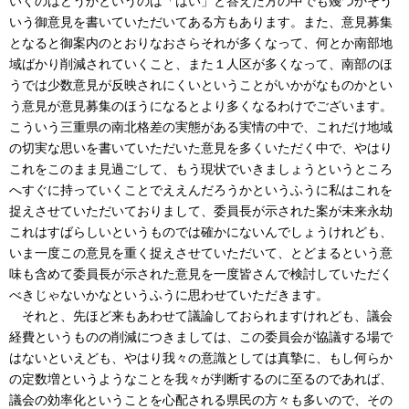
いくのはどうかというのは「はい」と答えた方の中でも幾つかそう
いう御意見を書いていただいてある方もあります。また、意見募集
となると御案内のとおりなおさらそれが多くなって、何とか南部地
域ばかり削減されていくこと、また１人区が多くなって、南部のほ
うでは少数意見が反映されにくいということがいかがなものかとい
う意見が意見募集のほうになるとより多くなるわけでございます。
こういう三重県の南北格差の実態がある実情の中で、これだけ地域
の切実な思いを書いていただいた意見を多くいただく中で、やはり
これをこのまま見過ごして、もう現状でいきましょうというところ
へすぐに持っていくことでええんだろうかというふうに私はこれを
捉えさせていただいておりまして、委員長が示された案が未来永劫
これはすばらしいというものでは確かにないんでしょうけれども、
いま一度この意見を重く捉えさせていただいて、とどまるという意
味も含めて委員長が示された意見を一度皆さんで検討していただく
べきじゃないかなというふうに思わせていただきます。
それと、先ほど来もあわせて議論しておられますけれども、議会
経費というものの削減につきましては、この委員会が協議する場で
はないといえども、やはり我々の意識としては真摯に、もし何らか
の定数増というようなことを我々が判断するのに至るのであれば、
議会の効率化ということを心配される県民の方々も多いので、その