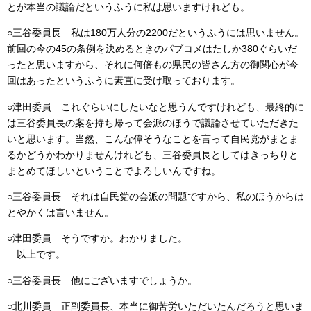
とが本当の議論だというふうに私は思いますけれども。
○三谷委員長 私は180万人分の2200だというふうには思いません。
前回の今の45の条例を決めるときのパブコメはたしか380ぐらいだ
ったと思いますから、それに何倍もの県民の皆さん方の御関心が今
回はあったというふうに素直に受け取っております。
○津田委員 これぐらいにしたいなと思うんですけれども、最終的に
は三谷委員長の案を持ち帰って会派のほうで議論させていただきた
いと思います。当然、こんな偉そうなことを言って自民党がまとま
るかどうかわかりませんけれども、三谷委員長としてはきっちりと
まとめてほしいということでよろしいんですね。
○三谷委員長 それは自民党の会派の問題ですから、私のほうからは
とやかくは言いません。
○津田委員 そうですか。わかりました。
以上です。
○三谷委員長 他にございますでしょうか。
○北川委員 正副委員長、本当に御苦労いただいたんだろうと思いま