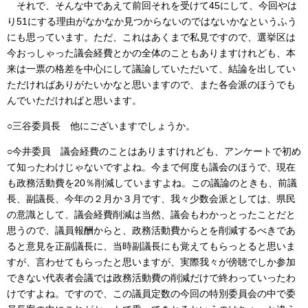
それで、そんな中であえて前回それを受けて45にして、今回やは
り51にする理由がなかなか見つからないのではないかなというふう
にも思っています。ただ、これはあくまで私見ですので、選挙区は
今おっしゃった議会経費とかの全体のこともありますけれども、本
来は一票の格差を中心にして議論していただいて、結論を出してい
ただければありがたいかなと思いますので、また各会派のほうでも
んでいただければと思います。
○三谷委員長 他にございますでしょうか。
○今井委員 議会経費のことはありますけれども、アンケートで初め
て知ったわけじゃないですよね。今まで何度も議会のほうで、現在
も政務活動費を20％削減していますよね。この議論のときも、前議
長、副議長、今年の２月か３月です、我々少数会派としては、県民
の意識として、議会経費削減は当然、議会もわかっとったことだと
思うので、議員報酬からと、政務活動費からとを削減するべきであ
ると意見を正副議長に、当時副議長にも覚えてもらっとると思いま
すが、言わせてもらったと思いますが、実際我々が傍聴でしか参加
できない代表者会議では政務活動費の削減だけで終わっていったわ
けですよね。ですので、この議員定数の今回の特別委員会の中で委