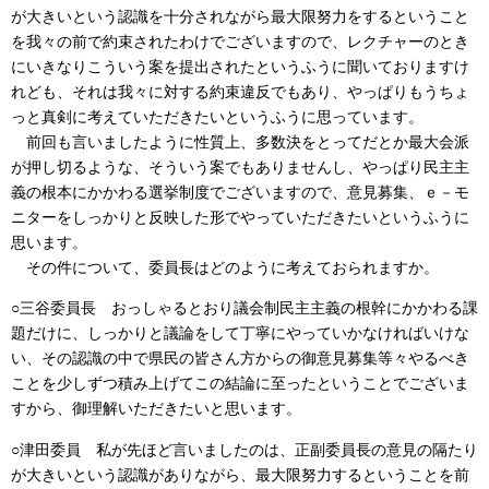
が大きいという認識を十分されながら最大限努力をするということ
を我々の前で約束されたわけでございますので、レクチャーのとき
にいきなりこういう案を提出されたというふうに聞いておりますけ
れども、それは我々に対する約束違反でもあり、やっぱりもうちょ
っと真剣に考えていただきたいというふうに思っています。
前回も言いましたように性質上、多数決をとってだとか最大会派
が押し切るような、そういう案でもありませんし、やっぱり民主主
義の根本にかかわる選挙制度でございますので、意見募集、ｅ－モ
ニターをしっかりと反映した形でやっていただきたいというふうに
思います。
その件について、委員長はどのように考えておられますか。
○三谷委員長 おっしゃるとおり議会制民主主義の根幹にかかわる課
題だけに、しっかりと議論をして丁寧にやっていかなければいけな
い、その認識の中で県民の皆さん方からの御意見募集等々やるべき
ことを少しずつ積み上げてこの結論に至ったということでございま
すから、御理解いただきたいと思います。
○津田委員 私が先ほど言いましたのは、正副委員長の意見の隔たり
が大きいという認識がありながら、最大限努力するということを前