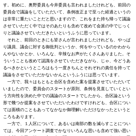
す。初めに、奥野委員も今井委員も言われましたけれども、前回の
委員会で議論をしていただいて、条例改正まで至った経過というの
は非常に重たいことだと思いますので、これをまた持ち帰って議論
させていただく中ではそのあたりも含めて改めて会派の中でじっく
りと議論させていただきたいというふうに思っています。
それと、前回のときにも皆さんが言われましたけれども、やっぱ
り議員、議会に対する御批判というか、何をやっているのかわから
んやないかとか、いろんな、辛辣なお声がたくさんありました。そ
ういうことも改めて認識をさせていただきながら、じゃ、今どうあ
るべきかというところはもう一度きちんとそれぞれの責任を持って
議論をさせていただかないかんというふうには思っています。
一方で、我々はもともと合区を含めた案を提案させていただいて
いましたので、委員会のスタートが原則、条例を見直していくとい
う方向性を決めた中での議論のスタートでしたから、合区論という
形で幾つか提案をさせていただいたわけですけれども、合区につい
ては面積のこともあってなかなか御理解いただけなかったというと
ころもあります。
一方で、１人区について、あるいは南部の数を減らすことについ
ては、今回アンケート調査でかなりいろんな思いも含めて強い思い