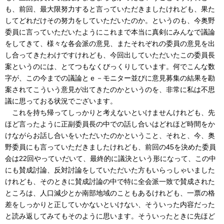
も、前回、最大限努力すると言っていただきましたけれども、果た
してどれだけその努力をしていただいたのか。というのも、今奥野
委員に言っていただいたようにこれまで本当に真剣にみんなで議論
をしてきて、様々な各会派の意見、またそれぞれの委員の意見を出
し合ってきたわけですけれども、今回出していただいたこの委員長
案というのには、とてつもなくびっくりしています。何でこんな数
字が、この今までの議論とｅ－モニター並びに意見募集の結果を勘
案されてこういう意見が出てきたのかというのを、非常に私は不思
議に思っておる状況でございます。
これを持ち帰ってしっかりと考えないといけませんけれども、先
ほど言ったように正副委員長の中での話し合いはどれほど時間をか
けながらお話し合いをいただいたのかということ、それと、今、奥
野委員にも言っていただきましたけれども、前回の45を決めた委員
会は22回やっていだいて、最終的に議決という形になって、この中
にも賛成討論、反対討論をしていただいた方もいらっしゃいました
けれども、そのときに賛成討論の中で特に全会派一致で賛成された
ところは、人口減少とか南部地域のこともあるけれども、一票の格
差をしっかりと正していかないといけない、そういった内容だった
と読み返してみてもそのように思います。そういったときに先ほど