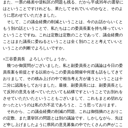
また、一票の格差や逆転区の問題も残る、だから平成35年の選挙に
はということですけれども、果たしてそれでいいのかなと、そのよ
うに思わせていただきました。
そして、この議会経費の削減ということは、今のお話からいくと
もう別の話ということで、私たちはこの委員長案を持ち帰っていい
ということですね。これは定数は定数のことであって、議会経費の
ことはまた議長に委ねるということは全く別のことと考えていいと
いうことの判断でよろしいですか。
○三谷委員長 よろしいでしょうか。
幾つか御質問がございました。私と副委員長との議論は今日の委
員長案を前提とする以前からこの委員会開催中何度も話をしてきて
おりまして、その積み上げの中で相当考え方が違うということは十
二分に認識をしておりました。最後、副委員長には、副委員長とし
て反対の意見を述べていただいても結構ですということでお別れを
させていただいたということもございまして、これもまとめ切れな
かったというのは私の力不足であろうと、こう思っております。
それから、この議会経費の削減の問題、これは御指摘のとおりこ
の定数、また選挙区の問題とは別の議論です。しかしながら、先ほ
ど申し上げましたように県民の意見募集の中でたくさんの声がここ