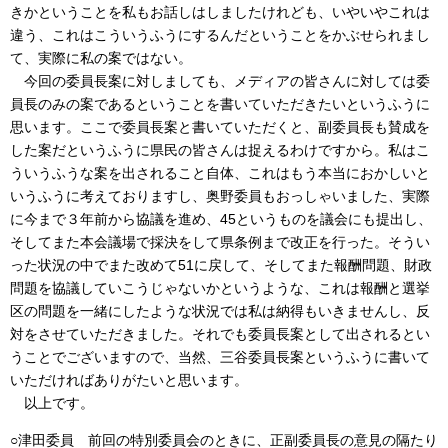
きかということを私もお話しはしましたけれども、いやいやこれは
違う、これはこういうふうにするんだということをかぶせられまし
て、実際に私の案ではない。
今回の委員長案に対しましても、メディアの皆さんに対しては委
員長のみの案であるということを書いていただきたいというふうに
思います。ここで委員長案と書いていただくと、副委員長も賛成を
した案だというふうに県民の皆さんは捉えるわけですから。私はこ
ういうふうな案を出されること自体、これはもう本当におかしいと
いうふうに考えておりますし、奥野委員もおっしゃいました、実際
に今まで３年前から協議を進め、45というものを議会にも提出し、
そしてまた本会議場で採決をして県条例まで改正を行った。そうい
った状況の中でまた改めて51に戻して、そしてまた報酬問題、財政
問題を協議していこうじゃないかというような、これは報酬と選挙
区の問題を一緒にしたような状況では私は納得もいきませんし、反
対をさせていただきました。それでも委員長案として出されるとい
うことでございますので、当然、三谷委員長案というふうに書いて
いただければありがたいと思います。
以上です。
○津田委員 前回の特別委員会のときに、正副委員長の意見の隔たり