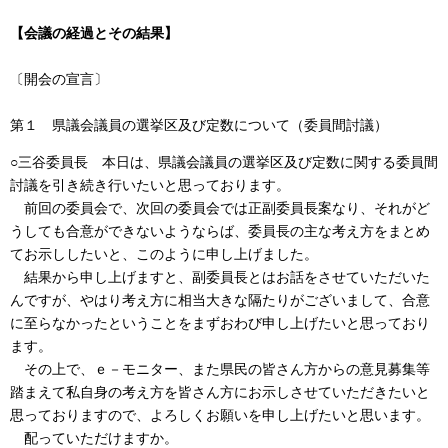
【会議の経過とその結果】
〔開会の宣言〕
第１ 県議会議員の選挙区及び定数について（委員間討議）
○三谷委員長 本日は、県議会議員の選挙区及び定数に関する委員間
討議を引き続き行いたいと思っております。
前回の委員会で、次回の委員会では正副委員長案なり、それがど
うしても合意ができないようならば、委員長の主な考え方をまとめ
てお示ししたいと、このように申し上げました。
結果から申し上げますと、副委員長とはお話をさせていただいた
んですが、やはり考え方に相当大きな隔たりがございまして、合意
に至らなかったということをまずおわび申し上げたいと思っており
ます。
その上で、ｅ－モニター、また県民の皆さん方からの意見募集等
踏まえて私自身の考え方を皆さん方にお示しさせていただきたいと
思っておりますので、よろしくお願いを申し上げたいと思います。
配っていただけますか。