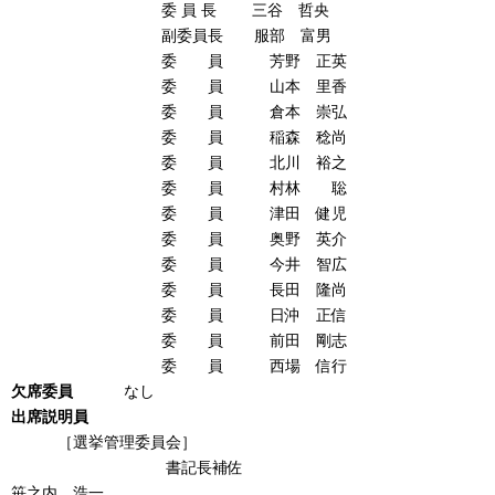
委 員 長 三谷 哲央
副委員長 服部 富男
委 員 芳野 正英
委 員 山本 里香
委 員 倉本 崇弘
委 員 稲森 稔尚
委 員 北川 裕之
委 員 村林 聡
委 員 津田 健児
委 員 奥野 英介
委 員 今井 智広
委 員 長田 隆尚
委 員 日沖 正信
委 員 前田 剛志
委 員 西場 信行
欠席委員
なし
出席説明員
［選挙管理委員会］
書記長補佐
笹之内 浩一