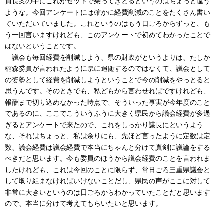
員長案の中にこれがセットで乗ってきとるというのはちょっと違う
ような。今回アンケートには確かに経費削減のことをたくさん書い
ていただいていました。これというのはもう日ごろからずっと、も
う一回言いますけれども、このアンケートで初めてわかったことで
はないということです。
議会も毎回経費を削減しよう、県の財政がというよりは、たしか
稲森委員が言われたように県に追随するのではなくて、議会として
の姿勢として経費を削減しようということで今の削減をやっとると
思うんです。そのときでも、私どもから言わせればですけれども、
報酬まで切り込めなかった時点で、そういった事実が今年度のこと
であるのに、ここでこういうふうに大きく県民から議会経費が多過
ぎるとアンケートで来たので、これをしっかり議長にというよう
な、それはちょっと、私は余りにも、先ほど言ったように定数は定
数、議会経費は議会経費で本当にちゃんと分けて真剣に議論をする
べきだと思います。今も委員のほうから議会経費のことを言われま
したけれども、これは今回のことに限らず、常日ごろ三重県議会と
して取り組まなければいけないことだし、県民の声がここに対して
非常に大きいというのは日ごろからわかっていたことだと思います
ので、本当に分けて考えてもらいたいと思います。