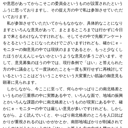
や意思があってからこそこの委員会というものが設置されたという
ふうに思っておりますし、その捉え方の中で私は参加させていただ
いております。
私が参加させていただいてからもなかなか、具体的なことになり
ますといろんな意見があって、まとまるところまでは行かずに今日
まで来とるわけなんですけれども、そしてその中で先般アンケート
をとるということになったわけでございますけれども、確かにｅ－
モニターの御意見の中では現状のままであるとか、もっと少なくし
たほうがええんじゃないかというような意見が多うございます。そ
して、意見募集のほうの中では、現行条例で「はい」と答えられた
方の中に議会として一度決めたことを一度も実行せずに再検討して
いるということはどういうことやという大変重たい筋論の御意見も
顕著に見られます。
しかしながら、今ここに至って、何らかやっぱりこの南北格差と
いうものが三重県の中に実際ある中で、いろんな面で、地域の振興
とかいろんな課題の中に南北格差というものが現実にある中で、確
かにｅ－モニターの中では厳しい意見が多いですけれども、しかし
ながら、よく読んでいくと、やっぱり南北格差のところを人口比ば
かりが重視されるのはいかがかとか、南部地域ばかりが削減されて