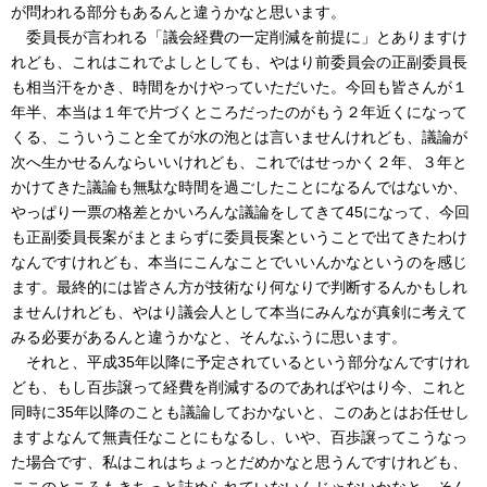
が問われる部分もあるんと違うかなと思います。
委員長が言われる「議会経費の一定削減を前提に」とありますけ
れども、これはこれでよしとしても、やはり前委員会の正副委員長
も相当汗をかき、時間をかけやっていただいた。今回も皆さんが１
年半、本当は１年で片づくところだったのがもう２年近くになって
くる、こういうこと全てが水の泡とは言いませんけれども、議論が
次へ生かせるんならいいけれども、これではせっかく２年、３年と
かけてきた議論も無駄な時間を過ごしたことになるんではないか、
やっぱり一票の格差とかいろんな議論をしてきて45になって、今回
も正副委員長案がまとまらずに委員長案ということで出てきたわけ
なんですけれども、本当にこんなことでいいんかなというのを感じ
ます。最終的には皆さん方が技術なり何なりで判断するんかもしれ
ませんけれども、やはり議会人として本当にみんなが真剣に考えて
みる必要があるんと違うかなと、そんなふうに思います。
それと、平成35年以降に予定されているという部分なんですけれ
ども、もし百歩譲って経費を削減するのであればやはり今、これと
同時に35年以降のことも議論しておかないと、このあとはお任せし
ますよなんて無責任なことにもなるし、いや、百歩譲ってこうなっ
た場合です、私はこれはちょっとだめかなと思うんですけれども、