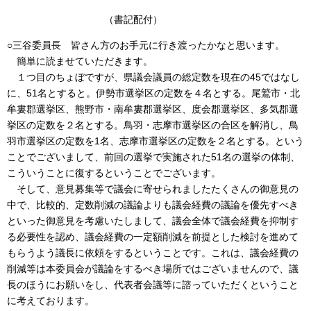
（書記配付）
○三谷委員長 皆さん方のお手元に行き渡ったかなと思います。
簡単に読ませていただきます。
１つ目のちょぼですが、県議会議員の総定数を現在の45ではなし
に、51名とすると。伊勢市選挙区の定数を４名とする。尾鷲市・北
牟婁郡選挙区、熊野市・南牟婁郡選挙区、度会郡選挙区、多気郡選
挙区の定数を２名とする。鳥羽・志摩市選挙区の合区を解消し、鳥
羽市選挙区の定数を1名、志摩市選挙区の定数を２名とする。という
ことでございまして、前回の選挙で実施された51名の選挙の体制、
こういうことに復するということでございます。
そして、意見募集等で議会に寄せられましたたくさんの御意見の
中で、比較的、定数削減の議論よりも議会経費の議論を優先すべき
といった御意見を考慮いたしまして、議会全体で議会経費を抑制す
る必要性を認め、議会経費の一定額削減を前提とした検討を進めて
もらうよう議長に依頼をするということです。これは、議会経費の
削減等は本委員会が議論をするべき場所ではございませんので、議
長のほうにお願いをし、代表者会議等に諮っていただくということ
に考えております。