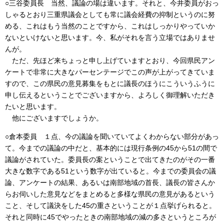
○三谷委員長 当然、議論の場は違います。それと、今井委員がおっ
しゃるとおり三重県議会としても常に議会経費の抑制というのに努
める、これはもう当然のことですから、これはしっかりやっていか
ないといけないと思います。今、私がそれを言う立場ではありませ
んが。
ただ、先ほど来ちょっと申し上げていますとおり、今回県民アン
ケートで非常に大きなパーセンテージでこの声が上がってきていま
すので、この県民の意見募集をもとに議長のほうにこういうふうに
申し伝えるということでございますから、よろしく御理解いただき
たいと思います。
他にございますでしょうか。
○倉本委員 １点、今の議論を聞いていてよくわからない部分があっ
て。今までの議論の中だと、基本的には現行条例の45から51の間で
議論がされていた。委員長の案ということで出てきたのがその一番
大きな数字である51という数字が出ていると。今までの委員会の議
論、アンケートの結果、あるいは南部地域の首長、議長の皆さんか
らお伺いした意見などをまとめると多様な県民の意見があるという
こと、そして議決をした45の重さということが１点挙げられると。
それと同時に45でやったときの南部地域の減の多さというところが