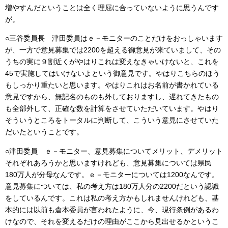
増やすんだということは全く理屈に合っていないように思うんです
が。
○三谷委員長 津田委員はｅ－モニターのことだけをおっしゃいます
が、一方で意見募集では2200を超える御意見が来ていまして、その
うちの実に９割近くがやはりこれは変えなきゃいけないと、これを
45で実施してはいけないよという御意見です。やはりこちらのほう
もしっかり重たいと思います。やはりこれはお名前が書かれている
意見ですから、無記名のものも外しておりますし、遅れてきたもの
も全部外して、正確な数を計算をさせていただいています。やはり
そういうところをトータルに判断して、こういう意見にさせていた
だいたということです。
○津田委員 ｅ－モニター、意見募集についてメリット、デメリット
それぞれあろうかと思いますけれども、意見募集については県民
180万人が分母なんです。ｅ－モニターについては1200なんです。
意見募集については、私の考え方は180万人分の2200だという認識
をしているんです。これは私の考え方かもしれませんけれども、基
本的には以前も倉本委員が言われたように、今、現行条例があるわ
けなので、それを変えるだけの理由がここから見出せるかというこ