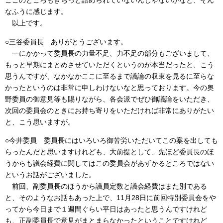
ここのところもきちっと詰められていないんじゃないかなと、そん
なふうに感じます。
以上です。
○三谷委員長 ありがとうございます。
一にかかって委員長の力量不足、力不足の部分もございまして、
もっと早期にまとめさせていただくというのが本当だったと、こう
思うんですが、なかなかここに至るまで議論の収束を見るに至らな
かったというのは非常に申しわけないなと思っております。今の奥
野委員の御意見等も賜りながら、各会派でぜひ御議論をいただき、
次回の委員会のときにお持ち寄りをいただければ非常にありがたい
と、こう思いますが。
○今井委員 委員長にはいろいろ御苦労いただいてこの案を出しても
らったんだと思いますけれども、大前提として、先ほど委員長のほ
うからも議会経費に関してはこの委員会があずかるところではない
というお話がございました。
前回、副委員長のほうから議員定数と議会経費はまた別である
と、そのようなお話もあった上で、11月28日に前回特別委員会をや
ってから今日まで１週間ぐらい平日はあったと思うんですけれど
も、正副委員長で意見がまとまらなかったということですけれど