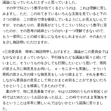
議論になっていたんだとずっと思っていました。
その中で51という数字が出てくるというのは、これは理解に苦し
みますし、ただ、この出てきているいろんな文面を見ていると下の
２つの部分、この部分で増を吸収しているようにしか見えないんで
すが、そのあたりの、委員長がどうしてこういう51という数字に至
ったのか、その思考の経緯というのがいま一つ理解できないので、
もう一度同じことの繰り返しになるかもしれませんが、そのあたり
を少し御説明いただけますか。
○三谷委員長 簡単に御説明申し上げますと、議論がこの委員会では
なかなかまとまっていかない、平行線をたどる議論が延々と続いて
いました。そういうものを少しでも打開したいという思いで、県民
の皆さん方に御意見をお伺いし、ｅ－モニターも実施し、そういう
県民の皆さん方の様々な御意見をしっかり踏まえて、それを参考に
しながら委員会の意見として何とかまとめ切ることができないだろ
うかということを模索してきたわけです。
案の中で、特に意見募集ですが、やはり2200のうちの９割近くが
45ではだめだというお話があった以上、この45でそのまま実施をす
るということは非常に難しいんではないかという認識に至りまし
た。