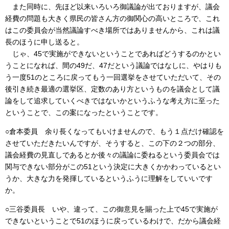
また同時に、先ほど以来いろいろ御議論が出ておりますが、議会
経費の問題も大きく県民の皆さん方の御関心の高いところで、これ
はこの委員会が当然議論すべき場所ではありませんから、これは議
長のほうに申し送ると。
じゃ、45で実施ができないということであればどうするのかとい
うことになれば、間の49だ、47だという議論ではなしに、やはりも
う一度51のところに戻ってもう一回選挙をさせていただいて、その
後引き続き最適の選挙区、定数のあり方というものを議会として議
論をして追求していくべきではないかというふうな考え方に至った
ということで、この案になったということです。
○倉本委員 余り長くなってもいけませんので、もう１点だけ確認を
させていただきたいんですが、そうすると、この下の２つの部分、
議会経費の見直しであるとか後々の議論に委ねるという委員会では
関与できない部分がこの51という決定に大きくかかわっているとい
うか、大きな力を発揮しているというふうに理解をしていいです
か。
○三谷委員長 いや、違って、この御意見を賜った上で45で実施が
できないということで51のほうに戻っているわけで、だから議会経