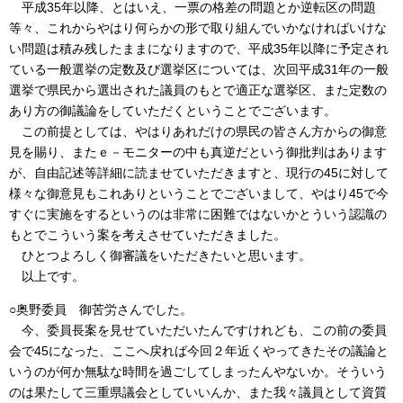
平成35年以降、とはいえ、一票の格差の問題とか逆転区の問題
等々、これからやはり何らかの形で取り組んでいかなければいけな
い問題は積み残したままになりますので、平成35年以降に予定され
ている一般選挙の定数及び選挙区については、次回平成31年の一般
選挙で県民から選出された議員のもとで適正な選挙区、また定数の
あり方の御議論をしていただくということでございます。
この前提としては、やはりあれだけの県民の皆さん方からの御意
見を賜り、またｅ－モニターの中も真逆だという御批判はあります
が、自由記述等詳細に読ませていただきますと、現行の45に対して
様々な御意見もこれありということでございまして、やはり45で今
すぐに実施をするというのは非常に困難ではないかとういう認識の
もとでこういう案を考えさせていただきました。
ひとつよろしく御審議をいただきたいと思います。
以上です。
○奥野委員 御苦労さんでした。
今、委員長案を見せていただいたんですけれども、この前の委員
会で45になった、ここへ戻れば今回２年近くやってきたその議論と
いうのが何か無駄な時間を過ごしてしまったんやないか。そういう
のは果たして三重県議会としていいんか、また我々議員として資質