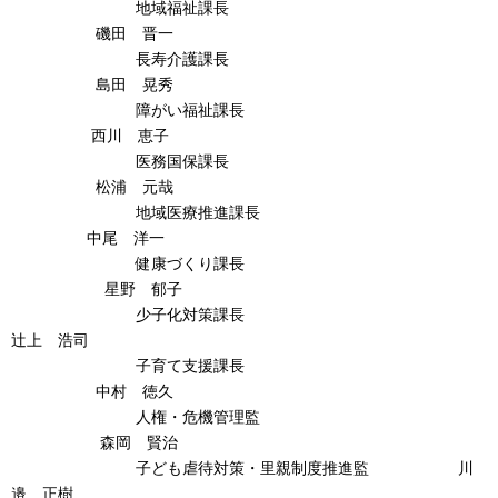
地域福祉課長
磯田 晋一
長寿介護課長
島田 晃秀
障がい福祉課長
西川 恵子
医務国保課長
松浦 元哉
地域医療推進課長
中尾 洋一
健康づくり課長
星野 郁子
少子化対策課長
辻上 浩司
子育て支援課長
中村 徳久
人権・危機管理監
森岡 賢治
子ども虐待対策・里親制度推進監 川
邉 正樹