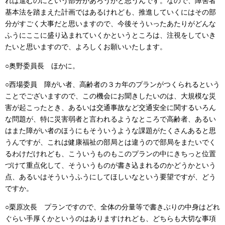
れば進むのにという部分があろうかと思うんです。なので、障害者
基本法を踏まえた計画ではあるけれども、推進していくにはその部
分がすごく大事だと思いますので、今後そういったあたりがどんな
ふうにここに盛り込まれていくかというところは、注視をしていき
たいと思いますので、よろしくお願いいたします。
○奥野委員長 ほかに。
○西場委員 障がい者、高齢者の３カ年のプランがつくられるという
ことでございますので、この機会にお聞きしたいのは、大規模な災
害が起こったとき、あるいは交通事故など交通安全に関するいろん
な問題が、特に災害弱者と言われるようなところで高齢者、あるい
はまた障がい者のほうにもそういうような課題がたくさんあると思
うんですが、これは健康福祉の部局とは違うので部局をまたいでく
るわけだけれども、こういうものもこのプランの中にきちっと位置
づけて重点化して、そういうものが書き込まれるのかどうかという
点、あるいはそういうふうにしてほしいなという要望ですが、どう
ですか。
○栗原次長 プランですので、全体の分量等で書きぶりの中身はどれ
ぐらい手厚くかというのはありますけれども、どちらも大切な事項