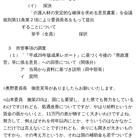
（イ） 採決
「介護人材の安定的な確保を求める意見書案」を会議
規則第11条第２項により委員長名をもって提出
することについて
挙手（全員） 採択
３ 所管事項の調査
（１）「『平成29年版成果レポート』に基づく今後の『県政運
営』等に係る意見」への回答について（関係分）
ア 当局から資料に基づき説明（田中部長）
イ 質問
○奥野委員長 御意見等がありましたらお願いいたします。
○山本委員 施策233は、国にも要望し、また県でも努力をしている
わけですけれども、処遇改善についてですが、やはり給料というか
賃金の面からいくと、11万円の差が物すごく大きいわけですよね。
努力して、例えばそれを何年以内にとか、そういうのはなかなかこ
こだけでは言えないことですけれども、余りにも開きが大きいもの
ですから、その考え方というか、それは国の補助金も若干ついてき