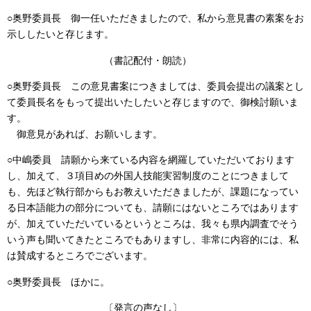
○奥野委員長 御一任いただきましたので、私から意見書の素案をお
示ししたいと存じます。
（書記配付・朗読）
○奥野委員長 この意見書案につきましては、委員会提出の議案とし
て委員長名をもって提出いたしたいと存じますので、御検討願いま
す。
御意見があれば、お願いします。
○中嶋委員 請願から来ている内容を網羅していただいております
し、加えて、３項目めの外国人技能実習制度のことにつきまして
も、先ほど執行部からもお教えいただきましたが、課題になってい
る日本語能力の部分についても、請願にはないところではあります
が、加えていただいているというところは、我々も県内調査でそう
いう声も聞いてきたところでもありますし、非常に内容的には、私
は賛成するところでございます。
○奥野委員長 ほかに。
〔発言の声なし〕