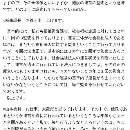
ますので、その全体像といいますか、施設の運営の監査という意味
です。どのように調査してもらっているのか。
○板﨑課長 お答え申し上げます。
基本的には、私ども福祉監査課で、社会福祉施設に対しては２年
に１回ずつ監査を行っております。運営主体が社会福祉法人である
場合は、また社会福祉法人に対する監査ということで行っておりま
すが、今回の法改正で、基本的には３カ年に１回ずつ監査に入ると
いうことにしております。社会福祉法人の運営状況を判断いたしま
して、運営が適正に行われている法人につきましては、その適正の
度合いにもよりますけれども、４カ年ないし５カ年に１回の監査と
いうことになります。なかなか運営の基準内で運営がうまくいって
いないかなというところについては、毎年監査を行わせていただい
ております。
以上です。
○山本委員 お仕事、大変だと思っております。その中で、優良であ
るというか運営が適切に行われているというところは年限がちょっ
と合間があくという形で、毎年行うようなところというのは、ちょ
っと疑問があるというか心配なというところは、数できちっとじゃ