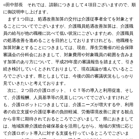
○田中部長 それでは、請願につきまして４項目ございますので、順
に御説明申し上げます。
まず１つ目は、処遇改善加算の交付は介護従事者全てを対象とす
ることについてでございますが、介護職員処遇改善加算は、介護職
員の給与が他の職種に比べて低い状況にございますため、介護職員
の処遇改善を進めることを目的としておりますけれども、他職種を
加算対象とすることにつきましては、現在、厚生労働省の社会保障
審議会の分科会におきまして、対象費用や対象職員の範囲を含みま
す加算のあり方について、平成29年度の審議報告を踏まえて、引き
続き検討していくとされておりまして、現在議論が進んでいるとこ
ろでございます。県としましては、今後の国の審議状況もしっかり
見ていきたいと考えております。
次に、２つ目の介護ロボット、ＩＣＴ等の導入と利用促進、そし
て、介護報酬、人員基準等の見直しについてでございますけれど
も、介護ロボットにつきましては、介護ニーズが増大する中、利用
者の自立支援や介護従事者の負担軽減、労働環境改善に資する観点
から非常に期待されておるところでございまして、県におきまして
は、地域医療介護総合確保基金を活用しながら、地域の実情に応じ
て介護ロボット導入に対する支援を行っているところでございま