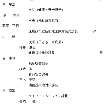
木 敏之
次長（健康・安全担当）
泉 幸宏
次長（福祉政策担当）
栗原 正明
医療政策総括監兼医療対策局次長 高
山 研
次長（子ども・家庭局）
福井 夏美
健康福祉総務課長 野
呂 幸利
福祉監査課長
板﨑 寿一
食品安全課長
三木 惠弘
薬務感染症対策課長 下
尾 貴宏
ライフイノベーション課長
長岡 敏