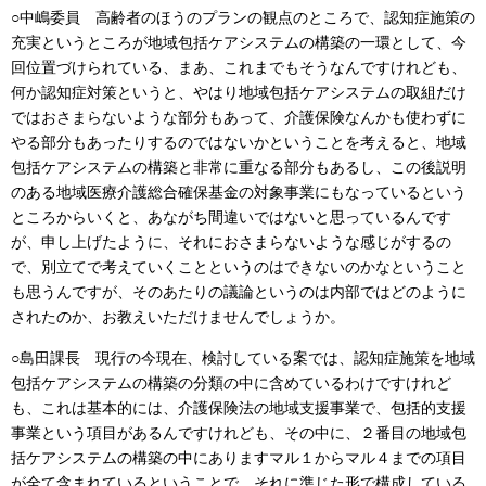
○中嶋委員 高齢者のほうのプランの観点のところで、認知症施策の
充実というところが地域包括ケアシステムの構築の一環として、今
回位置づけられている、まあ、これまでもそうなんですけれども、
何か認知症対策というと、やはり地域包括ケアシステムの取組だけ
ではおさまらないような部分もあって、介護保険なんかも使わずに
やる部分もあったりするのではないかということを考えると、地域
包括ケアシステムの構築と非常に重なる部分もあるし、この後説明
のある地域医療介護総合確保基金の対象事業にもなっているという
ところからいくと、あながち間違いではないと思っているんです
が、申し上げたように、それにおさまらないような感じがするの
で、別立てで考えていくことというのはできないのかなということ
も思うんですが、そのあたりの議論というのは内部ではどのように
されたのか、お教えいただけませんでしょうか。
○島田課長 現行の今現在、検討している案では、認知症施策を地域
包括ケアシステムの構築の分類の中に含めているわけですけれど
も、これは基本的には、介護保険法の地域支援事業で、包括的支援
事業という項目があるんですけれども、その中に、２番目の地域包
括ケアシステムの構築の中にありますマル１からマル４までの項目
が全て含まれているということで、それに準じた形で構成している