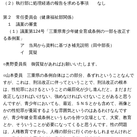
（２）執行部に処理経過の報告を求める事項 なし
第２ 常任委員会（健康福祉部関係）
１ 議案の審査
（１）議案第124号「三重県青少年健全育成条例の一部を改正す
る条例案」
ア 当局から資料に基づき補充説明（田中部長）
イ 質疑
○奥野委員長 御質疑があればお願いいたします。
○山本委員 三重県の条例自体はこの部分、条ずれということなんで
すが、これは、刑法改正に伴ってということで、刑法改正の根本
は、性犯罪におけるということの厳罰化が少し進んだと。まだまだ
改正しなければいけない、強めなければいけないことがあると思う
んですが、青少年においても、最近、ＳＮＳとかも含めて、画像と
かの性犯罪が蔓延するような雰囲気というのはあるわけなんです
が、青少年健全育成条例というものを持つ立場として、大変、教育
とか、そういうことが必要になってくると思うんです。性の問題
は、人権教育ですから、人権の部分に行くのかもしれませんけれど