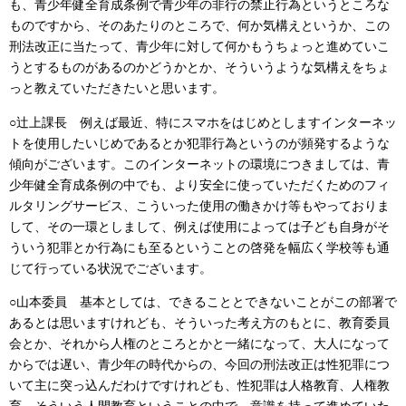
も、青少年健全育成条例で青少年の非行の禁止行為というところな
ものですから、そのあたりのところで、何か気構えというか、この
刑法改正に当たって、青少年に対して何かもうちょっと進めていこ
うとするものがあるのかどうかとか、そういうような気構えをちょ
っと教えていただきたいと思います。
○辻上課長 例えば最近、特にスマホをはじめとしますインターネッ
トを使用したいじめであるとか犯罪行為というのが頻発するような
傾向がございます。このインターネットの環境につきましては、青
少年健全育成条例の中でも、より安全に使っていただくためのフィ
ルタリングサービス、こういった使用の働きかけ等もやっておりま
して、その一環としまして、例えば使用によっては子ども自身がそ
ういう犯罪とか行為にも至るということの啓発を幅広く学校等も通
じて行っている状況でございます。
○山本委員 基本としては、できることとできないことがこの部署で
あるとは思いますけれども、そういった考え方のもとに、教育委員
会とか、それから人権のところとかと一緒になって、大人になって
からでは遅い、青少年の時代からの、今回の刑法改正は性犯罪につ
いて主に突っ込んだわけですけれども、性犯罪は人格教育、人権教