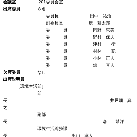
会議室
201委員会室
出席
委員
８名
委員長 田中 祐治
副委員長 廣 耕太郎
委 員 岡野 恵美
委 員 野村 保夫
委 員 津村 衛
委 員 村林 聡
委 員 小林 正人
委 員 舘 直人
欠席
委
員
なし
出席説明員
［環境生活部］
部
長 井戸畑 真
之
副部
長 森 靖洋
環境生活総務課
長 奥山 孝人