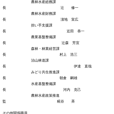
農林水産総務課
長 辻 修一
農林水産財務課
長 濵地 宣広
担い手支援課
長 近田 恭一
農業基盤整備課
長 辻森 芳宜
森林・林業経営課
長 村上 浩三
治山林道課
長 伊達 直哉
みどり共生推進課
長 朝倉 嗣雄
水産基盤整備課
長 河内 克己
農林水産政策推進
監 糀谷 斉
その他関係職員