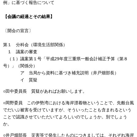
例」に基づく報告について
【会議の経過とその結果】
〔開会の宣言〕
第１ 分科会（環境生活部関係）
１ 議案の審査
（１）議案第１号「平成29年度三重県一般会計補正予算（第８
号）」（関係分）
ア 当局から資料に基づき補充説明（井戸畑部長）
イ 質疑
○田中委員長 質疑があればお願いします。
○岡野委員 この伊勢湾における海岸漂着物ということで、先般台風
でだいぶ被害を受けていますが、そういったことも含まれるという
ことで認識させていただいてよろしいのでしょうか。別でしょう
か。
○井戸畑部長 災害等で発生したものにつきましては、それぞれ海岸