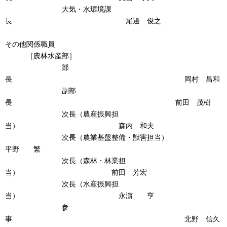
大気・水環境課
長 尾邊 俊之
その他関係職員
［農林水産部］
部
長 岡村 昌和
副部
長 前田 茂樹
次長（農産振興担
当） 森内 和夫
次長（農業基盤整備・獣害担当）
平野 繁
次長（森林・林業担
当） 前田 芳宏
次長（水産振興担
当） 永濵 亨
参
事 北野 信久