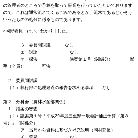
の管理者のところで予算を取って事業を行っていただいております
ので、これは通常流れてくるごみであるとか、流木であるとかそう
いったものの処分に係るものであります。
○岡野委員 はい、わかりました。
ウ 委員間討議 なし
エ 討論 なし
オ 採決 議案第１号（関係分） 挙
手（全員） 可決
２ 委員間討議
（１）執行部に処理経過の報告を求める事項 なし
第２ 分科会（農林水産部関係）
１ 議案の審査
（１）議案第１号「平成29年度三重県一般会計補正予算（第８
号）」（関係分）
ア 当局から資料に基づき補充説明（岡村部長）
イ 質疑 なし