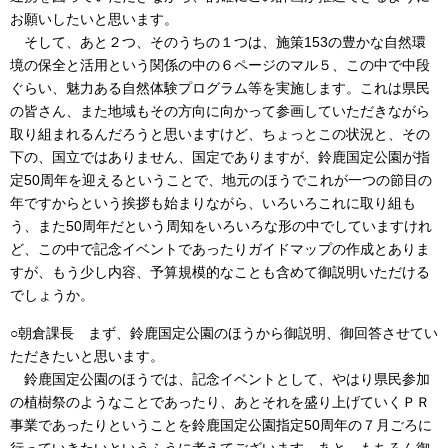
お願いしたいと思います。
そして、あと２つ、そのうちの１つは、施策153の豊かな自然環
境の保全と活用という関係の中の６ページのマル５、この中で中段
ぐらい、魅力ある自然体験プログラム等を実施します。これは県民
の皆さん、また地域もその方向に向かって参画していただきながら
取り組まれるんだろうと思いますけど、ちょっとこの状況と、その
下の、国立ではありません、国定でありますが、鈴鹿国定公園が指
定50周年を迎えるということで、地元のほうでこれが一つの節目の
年ですからという挨拶も始まりながら、いろいろこれに取り組も
う、また50周年だという周知をいろいろな形の中でしていますけれ
ど、この中で記念イベントであったりガイドマップの作成とありま
すが、もう少し内容、予算規模的なことも含めて御説明いただける
でしょうか。
○朝倉課長 まず、鈴鹿国定公園のほうから御説明、御回答させてい
ただきたいと思います。
鈴鹿国定公園のほうでは、記念イベントとして、やはり県民参加
の植樹祭のようなことであったり、あとそれを盛り上げていくＰＲ
事業であったりということを鈴鹿国定公園指定50周年の７月ごろに
行っていきたいというふうに考えてございます。あと、もちろん御