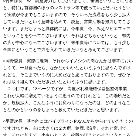
○竹田課長 今、鋭意努力してございまして。全国ということになる
と、特には首都圏のほうのレストラン等で使っていただいたりとい
う実績が今までもございますので、そういった流通をもう少し拡大
していきたいという意味を込めて、鋭意、営業活動を努力してござ
います。まだちょっと具体的には。今年度、今、みえジビエフェア
ということをやってございますが、それはどちらかというと、県内
の店が中心になってございますが、来年度等については、もう少し
全国にということで力を入れていきたいなと考えてございます。
○岡野委員 実際に鹿肉、それからイノシシの肉なんかは非常におい
しくて、一旦食べたら、なかなかいいなというふうに思うんですけ
れども、そこまでいくのに大変だなと思っておりますので、ぜひそ
れは取り組んでいただきたいなというふうに思います。
２つ目です。18ページですが、高度水利機能確保基盤整備事業、
これが大幅に増えているように思うのですけれども、この場所だと
か、規模拡大、こんなふうにお変わりになったのは、どのようなこ
となのかというのをちょっと教えていただきたいと思います。
○平野次長 基本的にはパイプライン化なんかをやらせていただくの
ですけれども、主に大きくは２カ所、鈴鹿川沿岸、それと宮川で
す。それに加えて、小さいところ、松阪のほうとかそういうところ