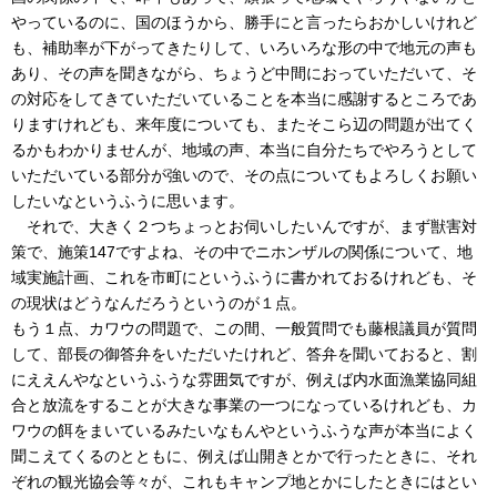
やっているのに、国のほうから、勝手にと言ったらおかしいけれど
も、補助率が下がってきたりして、いろいろな形の中で地元の声も
あり、その声を聞きながら、ちょうど中間におっていただいて、そ
の対応をしてきていただいていることを本当に感謝するところであ
りますけれども、来年度についても、またそこら辺の問題が出てく
るかもわかりませんが、地域の声、本当に自分たちでやろうとして
いただいている部分が強いので、その点についてもよろしくお願い
したいなというふうに思います。
それで、大きく２つちょっとお伺いしたいんですが、まず獣害対
策で、施策147ですよね、その中でニホンザルの関係について、地
域実施計画、これを市町にというふうに書かれておるけれども、そ
の現状はどうなんだろうというのが１点。
もう１点、カワウの問題で、この間、一般質問でも藤根議員が質問
して、部長の御答弁をいただいたけれど、答弁を聞いておると、割
にええんやなというふうな雰囲気ですが、例えば内水面漁業協同組
合と放流をすることが大きな事業の一つになっているけれども、カ
ワウの餌をまいているみたいなもんやというふうな声が本当によく
聞こえてくるのとともに、例えば山開きとかで行ったときに、それ
ぞれの観光協会等々が、これもキャンプ地とかにしたときにはとい