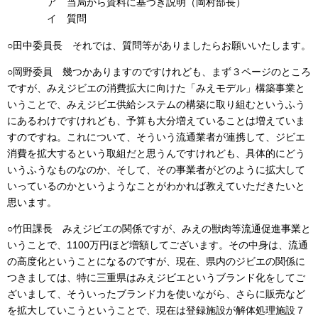
ア 当局から資料に基づき説明（岡村部長）
イ 質問
○田中委員長 それでは、質問等がありましたらお願いいたします。
○岡野委員 幾つかありますのですけれども、まず３ページのところ
ですが、みえジビエの消費拡大に向けた「みえモデル」構築事業と
いうことで、みえジビエ供給システムの構築に取り組むというふう
にあるわけですけれども、予算も大分増えていることは増えていま
すのですね。これについて、そういう流通業者が連携して、ジビエ
消費を拡大するという取組だと思うんですけれども、具体的にどう
いうふうなものなのか、そして、その事業者がどのように拡大して
いっているのかというようなことがわかれば教えていただきたいと
思います。
○竹田課長 みえジビエの関係ですが、みえの獣肉等流通促進事業と
いうことで、1100万円ほど増額してございます。その中身は、流通
の高度化ということになるのですが、現在、県内のジビエの関係に
つきましては、特に三重県はみえジビエというブランド化をしてご
ざいまして、そういったブランド力を使いながら、さらに販売など
を拡大していこうということで、現在は登録施設が解体処理施設７