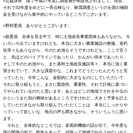
○辻森課長 国で平成27年度に調査費が制度化されまして、現在、
それで32年度をめどに一斉点検なり、耐震調査というのを国の補助
金を受けながら集中的にやっているところでございます。
○野村委員 ありがとうございます。
○舘委員 全体を見る中で、特に土地改良事業団体もありながら、今
いろいろ出ていますけれども、本当に大きい農業施設の整備、老朽
化等々もありながら、今のため池もそうですけれども、ここで言う
と、先ほどのパイプラインであったり、かんがい排水であったり、
そして今のため池やら、また基幹土地改良施設等々、本当に強く要
望されていて、大きな課題やな、これまでどうだったんだろうと言
っていたら、今年こんな、金額的に大きなものにしていただいて、
それに取り組もうと。まさに緊急性、重要性、それで計画に基づい
てやられているのだと思います。あとはどこの地域でそれをやるの
かというまた別の興味があるところですけれど、大きく予算を計上
していただきながら取り組んでいただくことは、本当にしっかりや
っていって欲しいな、地元の声も聞きながら、そういうふうに思い
ます。
それと、全体的なところでは、多面的機能の話が出て、今年度も
国の関係の中で、昨年もあって、頑張って地域でやろうやないかと