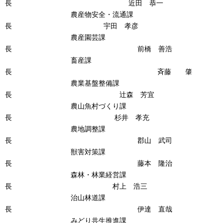
長 近田 恭一
農産物安全・流通課
長 宇田 孝彦
農産園芸課
長 前橋 善浩
畜産課
長 斉藤 肇
農業基盤整備課
長 辻森 芳宜
農山魚村づくり課
長 杉井 孝充
農地調整課
長 郡山 武司
獣害対策課
長 藤本 隆治
森林・林業経営課
長 村上 浩三
治山林道課
長 伊達 直哉
みどり共生推進課