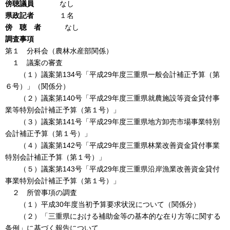
傍聴議員
なし
県政記者
１名
傍 聴 者
なし
調査事項
第１ 分科会（農林水産部関係）
１ 議案の審査
（１）議案第134号「平成29年度三重県一般会計補正予算（第
６号）」（関係分）
（２）議案第140号「平成29年度三重県就農施設等資金貸付事
業等特別会計補正予算（第１号）」
（３）議案第141号「平成29年度三重県地方卸売市場事業特別
会計補正予算（第１号）」
（４）議案第142号「平成29年度三重県林業改善資金貸付事業
特別会計補正予算（第１号）」
（５）議案第143号「平成29年度三重県沿岸漁業改善資金貸付
事業特別会計補正予算（第１号）」
２ 所管事項の調査
（１）平成30年度当初予算要求状況について（関係分）
（２）「三重県における補助金等の基本的な在り方等に関する
条例」に基づく報告について