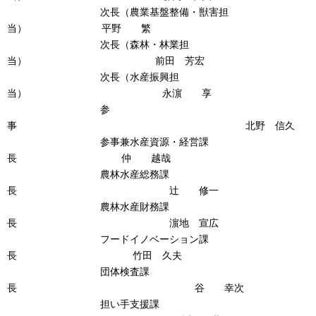
次長（農業基盤整備・獣害担
当） 平野 繁
次長（森林・林業担
当） 前田 芳宏
次長（水産振興担
当） 永濵 享
参
事 北野 信久
参事兼水産資源・経営課
長 仲 越哉
農林水産総務課
長 辻 修一
農林水産財務課
長 濵地 宣広
フードイノベーション課
長 竹田 久夫
団体検査課
長 谷 幸次
担い手支援課