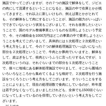
施設でやってございますが、その７つの施設で解体をして、ジビエ
の肉にして流通するということになると、施設の中で在庫とかが残
ってきますと、それ以上に新しいけもの、例えば鹿とかがとれて
も、その解体をして肉にするということが、施設の能力がいっぱい
でできていないという状況もございまして、それを改善したいとい
うことで、国のモデル整備事業というものを活用しようという予定
で、今、その補助金を1000万円ほどこの事業の中で要求しようとい
うことを考えてございまして、具体的には１次処理と２次処理とい
う考え方をしまして、今の７つの解体処理施設でいっぱいになった
部分を２次処理ということで、牛肉とか豚肉でいいますと、解体を
して、皮はぎをして、枝肉というふうに言ったりするんですが、１
次処理というのは、それぐらいまでの部分を１次処理ということ
で、個々に地域にある解体処理施設でやりまして、そこから圏域の
いろいろなところから集めてくるような格好で、２次処理を行う施
設をつくろうという考え方をしてございます。そういうことをする
ことによりまして、現在の処理頭数で食肉にしているのが、昨年度
は若干少なくなってしまいましたけれども、全体でも1500頭ぐらい
になってしまっているのを倍増していきたいという考え方をしてご
ざいます。