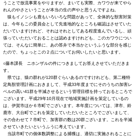
うことで放流事業をやりますが、まいても実際、カワウが来てやら
れんのやさということが本当の生の声やと思うんですよね。
猿もイノシシも鹿もいろいろな問題があって、全体的な獣害対策
は、今年もこの委員会として先進地的なところも確認はさせていた
だいていますけれど、それはそれとしてある程度進んでいるし、頑
張っていただいておることは認めますけれども、このカワウについ
ては、そんなに簡単に、あの答弁で本当かというふうな部分を感じ
たので、ちょっとこの２点についてお伺いしたいと思います。
○藤本課長 ニホンザルの件につきましてお答えさせていただきま
す。
県では、猿の群れが120群ぐらいあるのですけれども、第二種特
定鳥獣管理計画におきまして、平成33年度までにそのうちの加害レ
ベルの高い41群を半減させるという管理目標を持っておるところで
ございます。平成29年10月現在で地域実施計画を策定しているの
は、伊賀市ほか６市町でございます。本年度については、津市、鈴
鹿市、大台町でこれを策定していただいたところでございまして、
その合わせて７市町で、加害群の数は20群ございます。これを半減
させていきたいというふうに考えています。
当該市町での個体数調整による捕獲は、適切に実施されることに