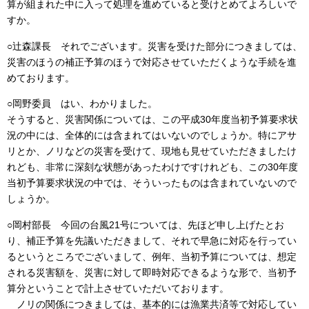
算が組まれた中に入って処理を進めていると受けとめてよろしいで
すか。
○辻森課長 それでございます。災害を受けた部分につきましては、
災害のほうの補正予算のほうで対応させていただくような手続を進
めております。
○岡野委員 はい、わかりました。
そうすると、災害関係については、この平成30年度当初予算要求状
況の中には、全体的には含まれてはいないのでしょうか。特にアサ
リとか、ノリなどの災害を受けて、現地も見せていただきましたけ
れども、非常に深刻な状態があったわけですけれども、この30年度
当初予算要求状況の中では、そういったものは含まれていないので
しょうか。
○岡村部長 今回の台風21号については、先ほど申し上げたとお
り、補正予算を先議いただきまして、それで早急に対応を行ってい
るというところでございまして、例年、当初予算については、想定
される災害額を、災害に対して即時対応できるような形で、当初予
算分ということで計上させていただいております。
ノリの関係につきましては、基本的には漁業共済等で対応してい