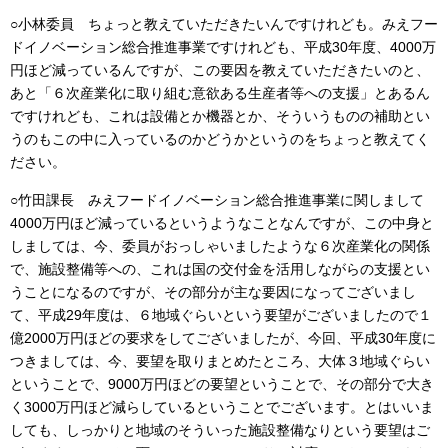
○小林委員 ちょっと教えていただきたいんですけれども。みえフー
ドイノベーション総合推進事業ですけれども、平成30年度、4000万
円ほど減っているんですが、この要因を教えていただきたいのと、
あと「６次産業化に取り組む意欲ある生産者等への支援」とあるん
ですけれども、これは設備とか機器とか、そういうものの補助とい
うのもこの中に入っているのかどうかというのをちょっと教えてく
ださい。
○竹田課長 みえフードイノベーション総合推進事業に関しまして
4000万円ほど減っているというようなことなんですが、この中身と
しましては、今、委員がおっしゃいましたような６次産業化の関係
で、施設整備等への、これは国の交付金を活用しながらの支援とい
うことになるのですが、その部分が主な要因になってございまし
て、平成29年度は、６地域ぐらいという要望がございましたので１
億2000万円ほどの要求をしてございましたが、今回、平成30年度に
つきましては、今、要望を取りまとめたところ、大体３地域ぐらい
ということで、9000万円ほどの要望ということで、その部分で大き
く3000万円ほど減らしているということでございます。とはいいま
しても、しっかりと地域のそういった施設整備なりという要望はご