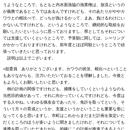
うようなところで、もともと内水面漁協の漁業権は、放流というの
が義務であるところではあるんですけれども、そのあたりがややカ
ワウとの根比べで、どっちが負けるかって、まあ、負けるわけにい
かないんですけれども、というようなところで、継続的な取組をお
願いしたいというふうに思っておりますし、県としてもそれについ
ては支援していくというところで、予算額に関しては、シーリング
がかかっておりますけれども、前年度とほぼ同額というところで頑
張っていきたいと思っております。
説明は以上でございます。
○舘委員 ありがとうございます。カワウの状況、根比べということ
もありながらも、注力いただいておることを理解しました。今後と
もよろしくお願いしたいと思います。
例の計画の関係ですけれども、捕獲をしていくというようなのも
当然目的値があって、それに向かっていくんですけれども、今度は
する人やね。いわゆる猟友会であったり、免許を取ってという、そ
ういう方々の育成というか、支援というかということも重要な形に
なってくると思いますし、市町はこれからまだまだ計画を策定いた
だくところのほうが多いように聞きましたけれど、それについても
連携を図っていただきながら、的確にこの計画が推進できるように