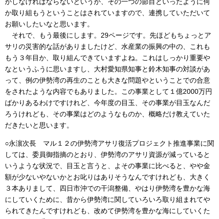
かしなければならないというか、その一つの節目といったように何
か取り組もうということはされていますので、連携していただいて
お願いしたいなと思います。
それで、もう最後にします。29ページです。先ほどもちょっとア
サリの災害的な話がありましたけど、水産業の振興の中の、これも
もう３年目か、取り組んできていますよね。これはしっかり重要や
なというふうに思いますし、大村愛知県知事と鈴木知事の対談があ
って、例の伊勢湾の再生のことも大きな問題やということでの合意
をされたような内容でもありました。この事業として１億2000万円
ばかりあるわけですけれど、今年度の目玉、その事業が目玉なんだ
ろうけれども、その事業はどのようなものか、概略だけ教えていた
だきたいと思います。
○永濵次長 マル１２の伊勢湾アサリ復活プロジェクト推進事業に関
しては、委員御指摘のとおり、伊勢湾のアサリ資源が減っていると
いうような状況で、目玉と言うと、よその事業に比べると、やや金
額が少ないやないかとお叱りはありそうなんですけれども、大きく
３本ありまして、四日市沖での干潟整備、やはり伊勢湾を豊かな海
にしていくために、昔から伊勢湾に関していろいろ取り組まれてや
られてきたんですけれども、改めて伊勢湾を豊かな海にしていくた