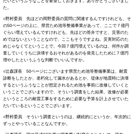
たいというふうなことを要望しておきます。ありがとうございまし
た。
○野村委員 先ほどの岡野委員の質問に関連するんですけれども、そ
の50ページの上に、県営ため池等整備事業があって、ここで７億円
ぐらい増えているんですけれども、先ほどの答弁ですと、災害のた
めではないということなので、ここもそうですよね。災害対応のた
めじゃなくてということで、今回７億円増えているのは、何件か調
査していくうちに決壊するおそれがあるのを発見したために７億円
増やしたというふうな判断でいいんですか。
○辻森課長 50ページにございます県営ため池等整備事業は、耐震
診断をしたとか、老朽化して漏水があるとか、堤体が地震時に決壊
するというふうなことが想定されるため池を事前に改修していくと
いうことでございますので、そういう調査をした結果、改修が必要
というところの耐震工事をするために必要な予算を計上させていた
だいているということでございます。
○野村委員 そういう調査というのは、継続的にというか、年次的に
ずっとやっていることなんですか。