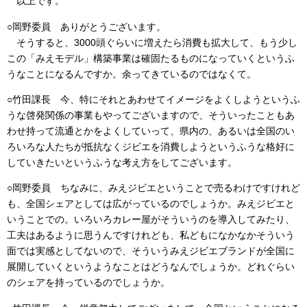
以上です。
○岡野委員 ありがとうございます。
そうすると、3000頭ぐらいに増えたら消費も拡大して、もう少し
この「みえモデル」構築事業は確固たるものになっていくというふ
うなことになるんですか。余ってきているのではなくて。
○竹田課長 今、特にそれとあわせてイメージをよくしようというふ
うな啓発関係の事業もやってございますので、そういったこともあ
わせ持って流通とかをよくしていって、県内の、あるいは全国のい
ろいろな人たちが抵抗なくジビエを消費しようというふうな格好に
していきたいというふうな考え方をしてございます。
○岡野委員 ちなみに、みえジビエということで売るわけですけれど
も、全国シェアとしては広がっているのでしょうか。みえジビエと
いうことでの。いろいろカレー屋がそういうのを導入してみたり、
工夫はあるように思うんですけれども、私どもになかなかそういう
面では実感としてないので、そういうみえジビエブランドが全国に
展開していくというようなことはどうなんでしょうか。どれぐらい
のシェアを持っているのでしょうか。