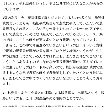
けれども、それ以外というと、例えば具体的にどんなことがあるの
でしょうか。
○森内次長 今、農福連携で取り組まれているものの多くは、施設外
就労というよりも、福祉事業所自らで農業に参入していただいて農
業経営をされると。いろいろな作業をやられている一つのアイテム
として農業というのに取り組んでいただいているというケース、県
内では、こちらのほうが実は多いという状況になっております。
さらに、この中で今後進めていきたいというのは、そういう意味
で普通の農業者が障がい者を雇っていただく場面というのが、少し
ずつは始まってきているんですけれども、まだまだ伸びてこないと
いうこともありますので、なかなか直接農家が障がい者をダイレク
トに雇うというのはハードルが高いので、施設から施設外就労で派
遣するような形で農家のほうで農作業をしていただくという仕組み
も、あわせてこの中でつくっていきたいなということで考えており
ます。
○小林委員 あと「企業との連携による販路拡大」の商品という、販
路というのも、これは農産品を売る販路のことですか。
○森内次長 基本的には農福連携の事業所がつくった農産物なり、あ