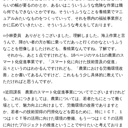
らいの幅が要るのかとか、あるいはこういうふうな危険な作業は幾
ら何でもできないとかですね。そういうふうなことを養殖業でマニ
ュアルみたいなものをつくっていって、それを県内の福祉事業所と
かに広めていきたいと、そういうふうな考えをしております。
○小林委員 ありがとうございました。理解しました。海上作業と言
うんで、障がい者の方が船に乗ってだあっと行くのかなというふう
なことを想像しましたけれども、養殖業なんですね。了解です。
それから、あと１点ですけれども、18ページのマル11の農業のス
マート化促進事業です。「スマート化に向けた技術普及の促進」
云々というのはわかるんですけれども、「農業における労働環境改
善」とか書いてあるんですけど、これももう少し具体的に教えてい
ただければと思うんですが。
○近田課長 農業のスマート化促進事業についてでございますけれど
も、これにつきましては、農業については、若者たちにとって働く
場として、魅力向上に向けまして、労働環境の改善でありますと
か、若者への技術習得の円滑化などを図るために、特にＩＣＴ、１
つはＩＣＴ等の活用に向けた環境の整備、もう一つはＩＣＴの活用
に向けたプロジェクトの推進ということでやりたいと考えておりま