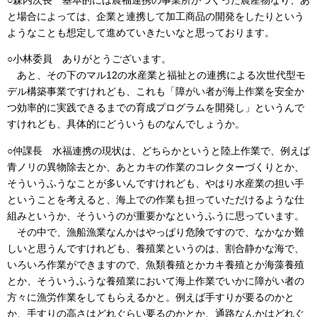
と場合によっては、企業と連携して加工商品の開発をしたりという
ようなことも想定して進めていきたいなと思っております。
○小林委員 ありがとうございます。
あと、その下のマル12の水産業と福祉との連携による次世代型モ
デル構築事業ですけれども、これも「障がい者が海上作業を安全か
つ効率的に実践できるまでの育成プログラムを開発し」というんで
すけれども、具体的にどういうものなんでしょうか。
○仲課長 水福連携の現状は、どちらかというと陸上作業で、例えば
青ノリの異物除去とか、あとカキの作業のコレクターづくりとか、
そういうふうなことが多いんですけれども、やはり水産業の担い手
ということを考えると、海上での作業も担っていただけるような仕
組みというか、そういうのが重要かなというふうに思っています。
その中で、漁船漁業なんかはやっぱり危険ですので、なかなか難
しいと思うんですけれども、養殖業というのは、割合静かな海で、
いろいろ作業ができますので、魚類養殖とかカキ養殖とか海藻養殖
とか、そういうふうな養殖業において海上作業でいかに障がい者の
方々に漁労作業をしてもらえるかと。例えば手すりが要るのかと
か、手すりの高さはどれぐらい要るのかとか、通路なんかはどれぐ