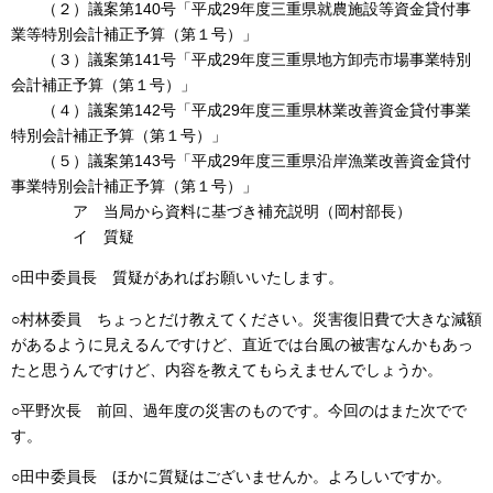
（２）議案第140号「平成29年度三重県就農施設等資金貸付事
業等特別会計補正予算（第１号）」
（３）議案第141号「平成29年度三重県地方卸売市場事業特別
会計補正予算（第１号）」
（４）議案第142号「平成29年度三重県林業改善資金貸付事業
特別会計補正予算（第１号）」
（５）議案第143号「平成29年度三重県沿岸漁業改善資金貸付
事業特別会計補正予算（第１号）」
ア 当局から資料に基づき補充説明（岡村部長）
イ 質疑
○田中委員長 質疑があればお願いいたします。
○村林委員 ちょっとだけ教えてください。災害復旧費で大きな減額
があるように見えるんですけど、直近では台風の被害なんかもあっ
たと思うんですけど、内容を教えてもらえませんでしょうか。
○平野次長 前回、過年度の災害のものです。今回のはまた次でで
す。
○田中委員長 ほかに質疑はございませんか。よろしいですか。