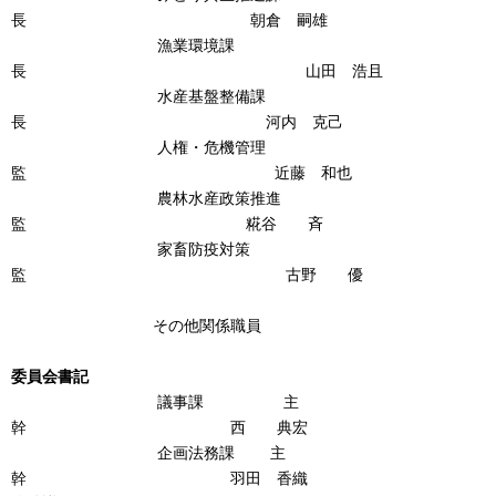
長 朝倉 嗣雄
漁業環境課
長 山田 浩且
水産基盤整備課
長 河内 克己
人権・危機管理
監 近藤 和也
農林水産政策推進
監 糀谷 斉
家畜防疫対策
監 古野 優
その他関係職員
委員会書記
議事課 主
幹 西 典宏
企画法務課 主
幹 羽田 香織