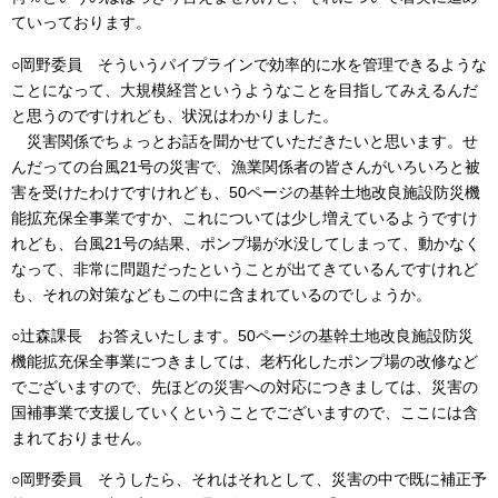
ていっております。
○岡野委員 そういうパイプラインで効率的に水を管理できるような
ことになって、大規模経営というようなことを目指してみえるんだ
と思うのですけれども、状況はわかりました。
災害関係でちょっとお話を聞かせていただきたいと思います。せ
んだっての台風21号の災害で、漁業関係者の皆さんがいろいろと被
害を受けたわけですけれども、50ページの基幹土地改良施設防災機
能拡充保全事業ですか、これについては少し増えているようですけ
れども、台風21号の結果、ポンプ場が水没してしまって、動かなく
なって、非常に問題だったということが出てきているんですけれど
も、それの対策などもこの中に含まれているのでしょうか。
○辻森課長 お答えいたします。50ページの基幹土地改良施設防災
機能拡充保全事業につきましては、老朽化したポンプ場の改修など
でございますので、先ほどの災害への対応につきましては、災害の
国補事業で支援していくということでございますので、ここには含
まれておりません。
○岡野委員 そうしたら、それはそれとして、災害の中で既に補正予