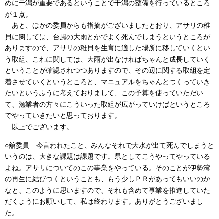
めに干潟が重要であるということで干潟の整備を行っているところ
が１点。
あと、ほかの委員からも指摘がございましたとおり、アサリの稚
貝に関しては、台風の大雨とかでよく死んでしまうというところが
ありますので、アサリの稚貝を生育に適した場所に移していくとい
う取組、これに関しては、大雨が出なければちゃんと成長していく
ということが確認されつつありますので、その辺に関する取組を定
着させていくというところと、マニュアルをちゃんとつくっていき
たいというふうに考えておりまして、この予算を使っていただい
て、漁業者の方々にこういった取組が広がっていけばというところ
でやっていきたいと思っております。
以上でございます。
○舘委員 今言われたこと、みんなそれで大水が出て死んでしまうと
いうのは、大きな課題は課題です。県としてこうやってやっている
よね。アサリについてのこの事業をやっている。そのことが伊勢湾
の再生に結びつくということも、もう少しＰＲがあってもいいのか
なと、このように思いますので、それも含めて事業を推進していた
だくようにお願いして、私は終わります。ありがとうございまし
た。