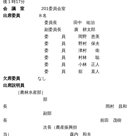
後１時17分
会 議 室
201委員会室
出席委員
８名
委員長 田中 祐治
副委員長 廣 耕太郎
委 員 岡野 恵美
委 員 野村 保夫
委 員 津村 衛
委 員 村林 聡
委 員 小林 正人
委 員 舘 直人
欠席委員
なし
出席説明員
［農林水産部］
部
長 岡村 昌和
副部
長 前田 茂樹
次長（農産振興担
当） 森内 和夫