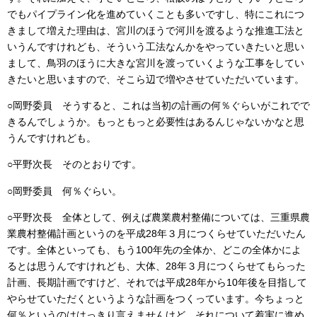
でもパイプライン化を進めていくことも多いですし、特にこれにつ
きまして増えた理由は、宮川のほうで河川を渡るような推進工法と
いうんですけれども、そういう工法なんかをやっていきたいと思い
まして、鳥羽のほうに大きな宮川を渡っていくような工事をしてい
きたいと思いますので、そこら辺で増やさせていただいています。
○岡野委員 そうすると、これは当初の計画の何％ぐらいがこれでで
きるんでしょうか。もっともっと必要性はあるんじゃないかなと思
うんですけれども。
○平野次長 そのとおりです。
○岡野委員 何％ぐらい。
○平野次長 全体として、例えば農業農村整備については、三重県農
業農村整備計画というのを平成28年３月につくらせていただいたん
です。全体といっても、もう100年先の全体か、どこの全体かによ
るとは思うんですけれども、大体、28年３月につくらせてもらった
計画、長期計画ですけど、それでは平成28年から10年後を目指して
やらせていただくというような計画をつくっています。今ちょっと
何％というのははっきり言えませんけど、それについて着実に進め