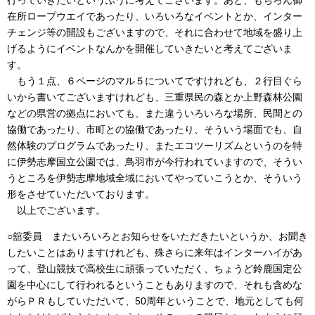
在所ロープウエイであったり、いろいろなイベントとか、インター
チェンジ等の開設もございますので、それに合わせて地域を盛り上
げるようにイベントなんかを開催していきたいと考えてございま
す。
もう１点、６ページのマル５についてですけれども、２行目ぐら
いから書いてございますけれども、三重県民の森とか上野森林公園
などの県営の拠点においても、また違ういろいろな場所、民間との
協働であったり、市町との協働であったり、そういう場面でも、自
然体験のプログラムであったり、またエコツーリズムというのを特
に伊勢志摩国立公園では、鳥羽市が今行われていますので、そうい
うところを伊勢志摩地域全域においてやっていこうとか、そういう
形をさせていただいております。
以上でございます。
○舘委員 またいろいろとお知らせをいただきたいというか、お聞き
したいことはありますけれども、殊さらに来年はインターハイがあ
って、登山競技で高校生に頑張っていただく、ちょうど鈴鹿国定公
園を中心にして行われるということもありますので、それも含めな
がらＰＲもしていただいて、50周年ということで、地元としても何