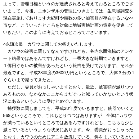
よって、管理目標というのが達成されると考えておるところでござ
いまして、今後、ニホンザルの管理につきましては、生息域調査を
現在実施しております大紀町や頭数の多い加害群が存在するいなべ
市など、こういったところを対象に地域実施計画の策定を促進して
いきたい、このように考えておるところでございます。
○永濵次長 カワウに関してお答えいたします。
カワウの被害に関してなんですけれども、各内水面漁協のアンケ
ート結果ではあるんですけれども、一番大きな時期でいきますと、
１億円ぐらいの被害があったという報告を受けております。それが
最近ですと、平成28年度の3600万円というところで、大体３分の１
ぐらいまで減ってきたと。
ただし、委員がおっしゃいますとおり、最近、被害額が減りつつ
あるものの、なかなかここからまだぐっと減っていかないという状
況にあるというふうに受けとめています。
捕獲数に関しましても、平成28年度でいきますと、銃器でいくと
569というところで、これもとりつつはありますが、全体にカワウ
が減っているというところではあるんですけれども、こちらも少し
減っているというような状況にあります。今、委員がおっしゃった
とおり、カワウのためにアユを放流している、餌をまいているとい