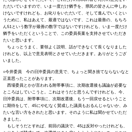
ただいていますので、いま一度だけ猶予を、県民の皆さんに申しわ
けないですけれども、お叱りをいただいて、そして進んでいくとい
うために、私はあえて、最適ではないです、これは最善の、もちろ
ん51という数字が最善の数字ではないですけれども、いま一度だけ
猶予をいただくということで、この委員長案を支持させていただき
たいと思います。
ちょっとうまく、要領よく説明、話ができなくて長くなりました
けれども、以上で意見表明とさせていただきます。ありがとうござ
いました。
○今井委員 今の日沖委員の意見で、ちょっと聞き捨てならないなと
正直思ったことがあります。
西場委員とかが言われる附帯事項に、次期改選後も議論が必要な
ところはしていこうと。これはそうだと思うんですけれども、今、
日沖委員は、附帯事項に、次期改選後、もう一回戻せるということ
に期待をして、45にやむなく賛成した議員もおるんじゃないか、み
たいな言い方をされたと思います。そのように私は聞かせていただ
きました。
もしそうだとすれば、前回の議決で、45は反対やったけれども、