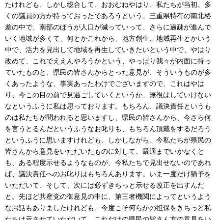
たけれども、しかし総合して、おおむねやはり、私たちが当初、多
くの議員の方が持っておったであろうという、三重県特有の南北格
差の中で、南部のほうが人口が減っていって、さらに過疎が進んで
いく地域が多くて、何とかこれから、地方創生、地域再生とかいう
中で、活力を見出して地域を再生していきたいという中で、やはり
改めて、これでええんやろうかという、やっぱり我々が内面に持っ
ていたものと、県民の皆さんからとった意見が、そういうものが多
くあったような、事実あったわけでございますので、これはやは
り、今この目の前で見過ごしていくというか、無視はしていけない
なというふうに私は思っております。もちろん、議決責任というも
のは私たちが問われると思いますし、県民の皆さんから、今さら何
を言うとるんだというふうなお叱りも、もちろん頂戴をするだろう
というふうに思いますけれども、しかしながら、今私たちが県民の
皆さんから意見をいただいたものに対して、最適までいかなくと
も、ある程度示せるようなものが、今私たちで見出せないのであれ
ば、議決責任へのお叱りはもちろんあります。いま一度だけ猶予を
いただいて、そして、次には必ずきちっと示せる改正を出すんだ
と。先ほど共産党の御意見の中に、第三者機関によってというよう
なお話もありましたけれども、今度こそ何らかの担保をきちっと私
たちは示させていただいて、これだけの県民の皆さん方の意見をい