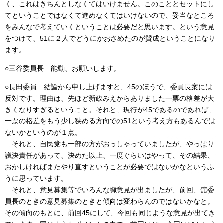
く、これはきちんとしなくてはいけません。このこととセットにし
てということではなくて進めなくてはいけないので、妥当なところ
をみんなで考えていくということは必要だと思います。という意見
をつけて、51に２人でどうにかおさめたのが賛成ということになり
ます。
○三谷委員長 能動、お願いします。
○長田委員 結論から申し上げますと、45のほうで、委員長案には
反対です。理由は、先ほど新政みえからありました一票の格差が大
きくなりすぎるということ。それと、現行が45であるのであれば、
一票の格差をもう少し狭める方向での51という考え方もあるんでは
ないかというのが１点。
それと、自民党も一部の方がおっしゃっていましたが、やっぱり
議決責任があって、決めた以上、一度ぐらいはやって、その結果、
おかしければまたやり直すということが必要ではないかなというふ
うに思っています。
それと、意見募集等でいろんな御意見が出ましたが、前回、舘委
員長のときの意見募集のときと傾向は変わらんのではないかなと。
その傾向のもとに、前回45にして、今回も同じような意見が出てき