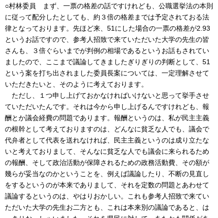
○村林委員 まず、一票の格差の話ですけれども、公職選挙法の本則
に従って配分したとしても、約３倍の格差までは予定されておる法
律となっております。先ほど来、51にした場合の一票の格差が2.93
というお話ですので、参考人招致で来ていただいた大学の先生の皆
さんも、３倍ぐらいまでが判例の相場であるというお話もされてい
ましたので、ここまで議論してきましたぎりぎりの判断として、51
という案を打ち出されました委員長案については、一定理解させて
いただきたいと、そのように考えております。
ただし、１つ申し上げておかなければいけないと思って挙手させ
ていただいたんです。それは今から申し上げるんですけれども、報
酬とか議会経費の問題であります。報酬というのは、私が民主主義
の根幹として考えておりますのは、どんなに貧乏な人でも、議会で
代弁者として代表を送れなければ、民主主義というのは成り立たな
いと考えておりまして、そんなに貧乏な人でも議会に来られるため
の報酬、そして政治活動が保障されるための政務活動費、その額が
幾らが妥当なのかということを、例えば議論したり、不断の見直し
をするというのが本来でありまして、それを定数の問題とあわせて
議論するというのは、やはりおかしい。これも参考人招致で来てい
ただいた大学の先生お二方とも、これは本来別の議論であると、は