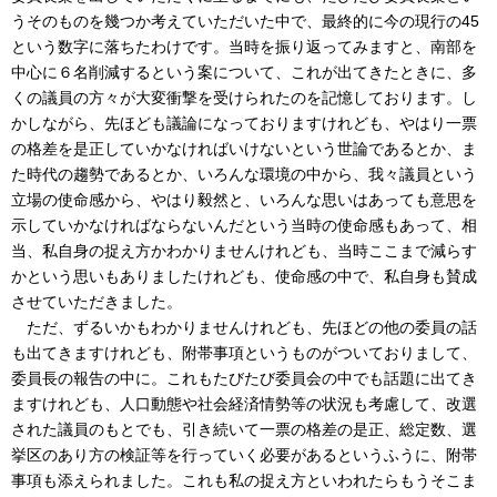
うそのものを幾つか考えていただいた中で、最終的に今の現行の45
という数字に落ちたわけです。当時を振り返ってみますと、南部を
中心に６名削減するという案について、これが出てきたときに、多
くの議員の方々が大変衝撃を受けられたのを記憶しております。し
かしながら、先ほども議論になっておりますけれども、やはり一票
の格差を是正していかなければいけないという世論であるとか、ま
た時代の趨勢であるとか、いろんな環境の中から、我々議員という
立場の使命感から、やはり毅然と、いろんな思いはあっても意思を
示していかなければならないんだという当時の使命感もあって、相
当、私自身の捉え方かわかりませんけれども、当時ここまで減らす
かという思いもありましたけれども、使命感の中で、私自身も賛成
させていただきました。
ただ、ずるいかもわかりませんけれども、先ほどの他の委員の話
も出てきますけれども、附帯事項というものがついておりまして、
委員長の報告の中に。これもたびたび委員会の中でも話題に出てき
ますけれども、人口動態や社会経済情勢等の状況も考慮して、改選
された議員のもとでも、引き続いて一票の格差の是正、総定数、選
挙区のあり方の検証等を行っていく必要があるというふうに、附帯
事項も添えられました。これも私の捉え方といわれたらもうそこま