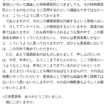
冒頭にいろいろ議論した特例選挙区につきましても、その特例選挙
区というものをどのように活用するかという議論も十分ではなかっ
たと、こういうように思っております。
でありますので、今のこの膠着状態を打破するという意味におい
て、そしてアンケートの、この相拮抗するといいますか、真逆の結
果ではありますが、これを両方取り入れるような形の中で、この委
員会を締めくくっていただきたいし、それには委員長案しかない
と、こういうように思っておりますので、ぜひとも委員長において
は、この方向で進めていただきたい。
ただ、あえて議員総会の話も少しありまして、申し上げたいの
は、今日、年末だし、もうここまできたんだから、ここで採決とい
うようなところは、本当にそこまできているのかどうかというの
は、まだまだいろんなことを検討せねばなりませんので、その点は
慎重にやっていただいて、委員会として強引な結論を導く段階では
ないという思いもいたしますので、その点の御配慮もよろしくお願
いをいたします。
○三谷委員長 ありがとうございました。
他にございますか。