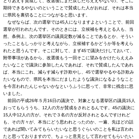
とりあえず賛成して、改選後にまた戻したらええやないの、そこに
期待できるやないのということで賛成した人がおれば、それは本当
に県民を裏切ることにつながると思います。
なぜならば、次の選挙では45人になりますよということで、前回
選挙が行われたんです。そのときには、立候補を考えとる人も、当
然、条例上、次の選挙区の議員定数が減ることであるとか、そうい
ったこともしっかりと考えながら、立候補するかどうか等を考えら
れたと思うんです。そこに対して、まず45で議決だけしておいて、
附帯事項があるから、改選後もう一回そこに望みをかけたらええみ
たいなことで議決に参加したんであれば、それで賛成したんであれ
ば、本当にこれ、減らす減らす詐欺やし、45で選挙やるやる詐欺み
たいなもので、県民を本当にだましたような議決になるようなこと
を今言われたんじゃないかなというふうに思って、非常に残念に思
いました。
前回の平成26年５月16日の議決で、対象となる選挙区の議員15人
おってもらううち、12人の方が賛成をされとるんです。45の議決に
15人中12人の方が。それで３名の方が反対されとるんですけれど
も、その方々が、本当にどう思われとったのか、一遍、先ほどの話
であれば聞いてみてもらいたいなと思うぐらいのことを私は言われ
たと思っておりますので、ちょっと意見として言わせてもらいたい