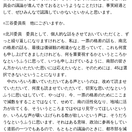
員会の議論が進んできておるというようなことだけは、事実経過と
して、ぜひみんなで認識していかないといかんと思います。
○三谷委員長 他にございますか。
○北川委員 委員として、個人的な話をさせておいていただくと、ず
っと繰り返しになりますけれども、私は、一票の格差の話も、南北
の格差の話も、最後は価値観の相違かなと思っていて、これも何度
も申し上げてきましたけれども、何を重要視するかというところか
なというふうに思って、いつも申し上げているように、南部の皆さ
ん方からいただいた思いには応えたいなと。そのためには、45は選
択できないということになります。
中のいろいろ書いていただいてある声というのは、改めて読ませ
ていただいて、何度も読ませていただいて、切実な思いだなという
ふうに思いはしていて、やっぱり、今、一票の格差のためにここま
で減数をすることではなくて、せめて、南の活性化なり、地域に活
力が出てくる、そういうところまではやはり見守ってほしいという
か、いろんな声が吸い上げられる数が欲しいという声は、そうだろ
うなというふうに思います。それはある意味、政治に参画をしてい
く道筋の一つでもあるので、もともとの議論のときに、都市部を減