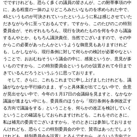
でですけれども、恐らく多くの議員の皆さんが、この附帯事項の中
に、ある程度の一抹のよりどころみたいなものを求められた中で、
45というものが可決されていったというふうに私は感じさせていた
だきながら今に至っておるんです。ですから、このたびのこの特別
委員会が、それぞれもちろん、現行を決めたものを何を今さら議論
するんやとか、もちろん議決責任、当然でございますので、その中
からこの必要があったんかというような御意見もありますけれど
も、しかしながら、現行条例に対して何らかの検討が必要やなとい
うことで、おおむねそういう議会の中に、感覚というか、意見が多
いものですから、この特別委員会というものが設置されて今日まで
きているんだろうというふうに思っております。
そして、さらに、これもこれまでに申し上げましたけれども、議
論がなかなか平行線のまま、ずっと具体案が出てこない中で、合意
が見出せない中で、今年の１月17日の会議録を見ますと、なかなか
議論が進まない中にも、委員長のほうから「現行条例を条例改正す
る方向で議論をする」ということを、何らかの改正を検討していく
ということの確認をしておられますけれども、これもそのときに、
私は補充の委員でございますから、そのときには参加しておりませ
んけれども、恐らくこの特別委員会の中で、賛否はあったでしょう
けれども、特別委員会を設置しとるんですから、そういう方向でと