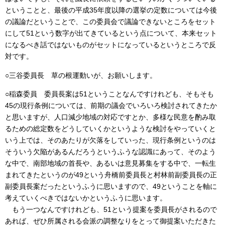
ということと、最後の平成35年度以降の選挙の定数については今後
の議論だということで、この委員会で議論できないところをセット
にして51という数字が出てきているという点について、本来セット
になるべき話ではないものがセットになっているというところで反
対です。
○三谷委員長 草の根運動いが、お願いします。
○稲森委員 委員長案は51ということなんですけれども、そもそも
45の現行条例については、前期の議会でいろいろ検討されてきたか
と思いますが、人口減少地域の対応ですとか、多様な民意を酌み取
るための総定数をどうしていくかというような検討をやっていくと
いう上では、そのあたりが欠落をしていった、現行条例というのは
そういう欠陥があるんだろうというふうな認識にあって、そのよう
な中で、南部地域の首長や、あるいは意見募集をする中で、一転生
まれてきたというのが49という舟橋前委員長と村林前副委員長の正
副委員長案だったというふうに思いますので、49ということを軸に
考えていくべきではないかというふうに思います。
もう一つなんですけれども、51という提案を委員長がされるので
あれば、ぜひ所属される会派の調整なりをとって御提案いただきた