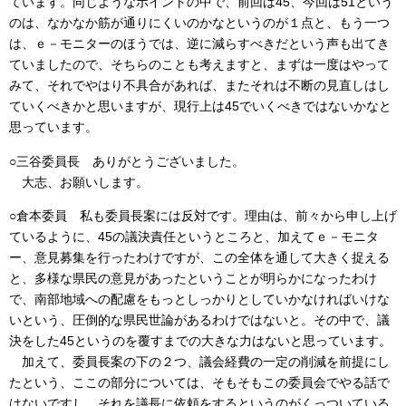
ています。同じようなポイントの中で、前回は45、今回は51という
のは、なかなか筋が通りにくいのかなというのが１点と、もう一つ
は、ｅ－モニターのほうでは、逆に減らすべきだという声も出てき
ていましたので、そちらのことも考えますと、まずは一度はやって
みて、それでやはり不具合があれば、またそれは不断の見直しはし
ていくべきかと思いますが、現行上は45でいくべきではないかなと
思っています。
○三谷委員長 ありがとうございました。
大志、お願いします。
○倉本委員 私も委員長案には反対です。理由は、前々から申し上げ
ているように、45の議決責任というところと、加えてｅ－モニタ
ー、意見募集を行ったわけですが、この全体を通して大きく捉える
と、多様な県民の意見があったということが明らかになったわけ
で、南部地域への配慮をもっとしっかりとしていかなければいけな
いという、圧倒的な県民世論があるわけではないと。その中で、議
決をした45というのを覆すまでの大きな力はないと思っています。
加えて、委員長案の下の２つ、議会経費の一定の削減を前提にし
たという、ここの部分については、そもそもこの委員会でやる話で
はないですし、それを議長に依頼をするというのがくっついている