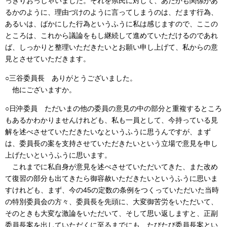
っきりおっしゃいました。それを県民に対して、あたかも関係があ
るかのように、理由づけのように言ってしまうのは、だます行為、
あるいは、ばかにした行為というふうに私は感じますので、ここの
ところは、これから議論をもし継続して進めていただけるのであれ
ば、しっかりと整理いただきたいとお願い申し上げて、私からの意
見とさせていただきます。
○三谷委員長 ありがとうございました。
他にございますか。
○日沖委員 ただいまの他の委員の意見の中の部分と重複するところ
もあるかわかりませんけれども、私も一員として、今持っている見
解を述べさせていただきたいなというふうに思うんですが、まず
は、委員長の案を支持させていただきたいという立場で意見を申し
上げたいというふうに思います。
これまでに私自身が意見を述べさせていただいてきた、また改め
て復習の部分も出てきたら御容赦いただきたいというふうに思いま
すけれども、まず、今の45の定数の条例をつくっていただいた当時
の特別委員会の方々、委員長を先頭に、大変御苦労をいただいて、
そのときも大変な激論をいただいて、そして思い返しますと、正副
委員長案を出していただくに至るまでにも、たびたび委員長案とい