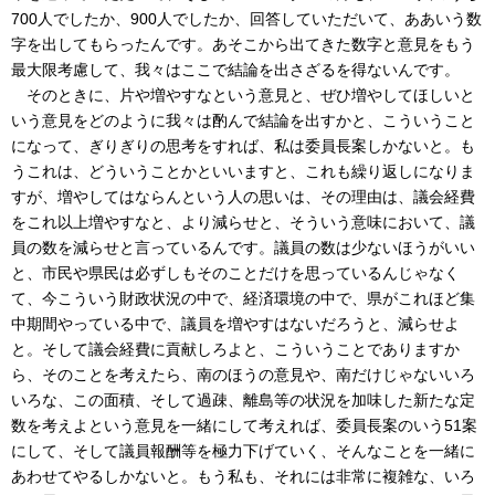
700人でしたか、900人でしたか、回答していただいて、ああいう数
字を出してもらったんです。あそこから出てきた数字と意見をもう
最大限考慮して、我々はここで結論を出さざるを得ないんです。
そのときに、片や増やすなという意見と、ぜひ増やしてほしいと
いう意見をどのように我々は酌んで結論を出すかと、こういうこと
になって、ぎりぎりの思考をすれば、私は委員長案しかないと。も
うこれは、どういうことかといいますと、これも繰り返しになりま
すが、増やしてはならんという人の思いは、その理由は、議会経費
をこれ以上増やすなと、より減らせと、そういう意味において、議
員の数を減らせと言っているんです。議員の数は少ないほうがいい
と、市民や県民は必ずしもそのことだけを思っているんじゃなく
て、今こういう財政状況の中で、経済環境の中で、県がこれほど集
中期間やっている中で、議員を増やすはないだろうと、減らせよ
と。そして議会経費に貢献しろよと、こういうことでありますか
ら、そのことを考えたら、南のほうの意見や、南だけじゃないいろ
いろな、この面積、そして過疎、離島等の状況を加味した新たな定
数を考えよという意見を一緒にして考えれば、委員長案のいう51案
にして、そして議員報酬等を極力下げていく、そんなことを一緒に
あわせてやるしかないと。もう私も、それには非常に複雑な、いろ