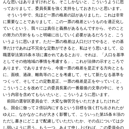
んな思いはありますけれども、そこしかないと、こういうように思
っておりまして、委員長案を強く支持をしておきたいと思います。
そういう中で、先ほど一票の格差の話がありました。これは非常
に重要なことでありまして、この一票の格差というものを適正化し
ていくという、我々には責任と義務があるもんですから、そのこと
の努力の方針をもっと明確に出していく必要があるだろうと、こう
いうように思います。ただ一票の格差は人口だけでやると、その基
準だけであれば不完全な定数ができると、私はそう思いまして、公
職選挙法第15条８項に書かれてあるとおり、それは、「人口を基準
としてその他地域の事情を考慮する」、これが法律の示すところで
あります。でありますから、今後一票の格差を是正する方向ととも
に、面積、過疎、離島等のことを考慮して、そして新たなる基準を
つくって、そしてこの定数是正、一票の格差是正をやっていくと、
こういうことを改めてこの委員長案の一番最後の文章の中に、そう
いう内容を含めてもらいたいと、こういうように思います。
前回の選挙区委員会で、大変な御苦労をいただきましたけれど
も、国会に倣って２倍以内にするという目標を強く打ち出されたが
ゆえに、なかなかこれが大きく影響して、こういった第15条８項の
ただし書きにどこまで配慮していただいたか、その点については少
し弱いように思う。もう一つ、あえて申し上げれば、この委員会の