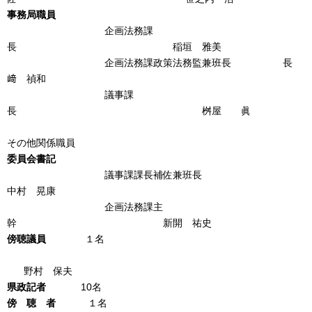
事務局職員
企画法務課
長 稲垣 雅美
企画法務課政策法務監兼班長 長
﨑 禎和
議事課
長 桝屋 眞
その他関係職員
委員会書記
議事課課長補佐兼班長
中村 晃康
企画法務課主
幹 新開 祐史
傍聴議員
１名
野村 保夫
県政記者
10名
傍 聴 者
１名