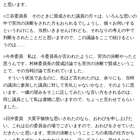
と思います。
○三谷委員長 そのときに賛成された議員の方々は、いろんな思いの
中で苦渋の決断をされた方もおられるでしょうし、個々お伺いする
というわけにも、当然いきませんけれども、それなりの考えの中で
判断をされたことだと思いますので、この議論をここで続けるとい
うのは……
○今井委員 私は、今委員長が言われたように、苦渋の決断やったと
思うんです。村林委員長の賛成討論でも苦渋の決断で賛成というこ
とで、その当時討論で言われていました。
そういう状況であるのに、先ほど言われたのは、余りにも、当時
の議決に参加した議員に対して失礼じゃないかなと、そのように思
います。一縷の望みをそこに託してみたいな言い方をされるのは、
同じ議員として私は遺憾に思いますので、ちょっと言わせてもらい
ました。
○日沖委員 大変不愉快な思いされたのなら、おわびを申し上げた
い。これは公の委員会の場でございますので、おわびをさせていた
だきたいと思います。苦渋の決断ということころの表現の仕方がち
ょっと私まずかったかわかりません。決してそんな、戻せるとか、