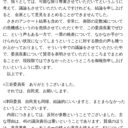
で、我々としては、可能な限り尊重させていただいてというふうに
考えて、議論もさせていただいたんですけれども、結論を申し上げ
ると、会派として意見をまとめることができませんでした。
さきのアンケート結果も含めて、非常に、南部の定数減について
の危機感というのを危惧させていただく中で、この委員長案でぜひ
に、という声もある一方で、一票の格差について、なかなか手がつ
けられない状況になってしまうということに対する懸念の声も幾つ
か上がっておりまして、そういう中での議論をさせていただいた中
で、委員長案について賛否を表明させていただくところまでまとめ
ることが、現段階ではできなかったというところを御報告申し上げ
たいというふうに思います。
以上です。
○三谷委員長 ありがとうございました。
それでは、自民党、お願いします。
○津田委員 自民党も同様、結論的にいいますと、まとまらなかった
ということでございます。
内容につきましては、反対が多数ということでございました。主
な理由は、45の議決責任は重いということであります。賛成のほう
は、意見募集、ｅ－モニターの様々な意見を踏まえて、51について