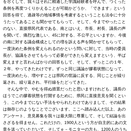
を尽くして、我々はそれに精通した学識経験者を呼んで、つくった
条例を再度つくりかえることが可能かどうか、「できます」という
回答を得て、過疎等の地域事情を考慮するということも法令に十分
うたってあることも聞かせてもらって、そして、今までやったこと
のない、直接県民代表である、南とはいえ、市長、村長、議長の声
を聞いて、痛烈な激しい、45に対する、不公平といいますか、今後
の南に対する議会構成としての増を訴える声を聞かせてもらって、
一度決めた条例を変えられるのかという問いに対して、当時の委員
長が、協議をさせてもらって必要ができたら変えますという、半ば
変えますと言わんばかりの回答もして、そして、ずっとこの１年、
２年、やってきたわけです。ずっと同じ議論が膠着状態になって、
一度決めたら、増やすことは県民の世論に反する、同じことが繰り
返され、繰り返され、平行線をたどってきた。
そんな中で、やむを得ぬ措置だったと思いますけれども、議長の
ほうでこの膠着状態を打開するために、県民に直接意見を聞くとい
う、この今までにない手法をやられたわけでありまして、その結果
は御存じのようなことでございます。ここへ踏み込んだ以上、あの
アンケート、意見募集を我々は最大限に尊重して、そして結論を出
さざるを得ません。これだけの、1900人という方が自主的にあの文
章を送っていただいて、そしてｅ－モニターの方も、1200人のうち