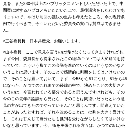
見を、また380件以上のパブリックコメントもいただいた上で、中
間案に対するパブコメもいただいた上で、最後議決をしたわけであ
りますので、やはり前回の議決の重みも考えたところ、今の現行条
例で行うべきで、今回いただいた委員長の案には賛成はできませ
ん。
○三谷委員長 日本共産党、お願いします。
○山本委員 ここで意見を言うのは情けなくなってきますけれども、
まず今回、委員長から提案されたこの経緯については大変疑問を持
っていて、こういう形でこの会議を進めていくのはどうなのかなと
いうことは思います。そのことで感情的に判断をしてはいけないの
で、そのことは置いておいて、まず、今55から51になり、51から45
になった、かつてのこれまでの経緯の中で、決めたことの大切さと
いうのは、今言われている部分であると思うんですけれども、その
今のこの去年の論議から見たら、そのことは間違いだったという意
見の方が出てきたのでやっているんだと思うんです。間違えていた
ことがあったとすれば、それを改めることは、批判を大きく受けて
も、これは甘んじて自分たちも批判を受けながらしなくてはいけな
いなと思っています。今、45を主張される方々は、かつての51から