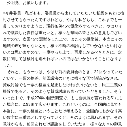
公明党、お願いします。
○今井委員 私どもも、委員長から出していただいた私案をもとに検
討させてもらったんですけれども、やはり私どもも、これまでも一
貫しておりますように、現行条例45で選挙をするべきと。やはりそ
れで議決した責任は重たいと。様々な県民の皆さんの意見もござい
ますので、次回45で選挙をした上で、またその選挙後、本当にその
地域の声が届かないとか、様々不断の検討はしていかないといけな
いとは思いますので、一度やった上で、再度しかるべきときに、定
数に関しては検討を進めればいいのではないかということになりま
した。
それと、もう一つは、やはり前の委員会のとき、22回やっていた
だいて、一票の格差、前回議決のときに様々な形で議論がなされ、
賛成討論でも一票の格差を是正しなければいけないと、民主主義の
根幹であると、そのような賛成討論も言っていただきました。そう
いった中で、平成27年の国勢調査で、もし委員長が言われる51にし
た場合に、2.93まで広がります。これというのは、全国的に見ても
本当に、一票の格差ということだけ考えると、全国的にもかなり高
い数字に三重県としてなっていくと、そのように思われます。その
意味からも、前回あれだけ議論をしていただき、様々な方々の御意