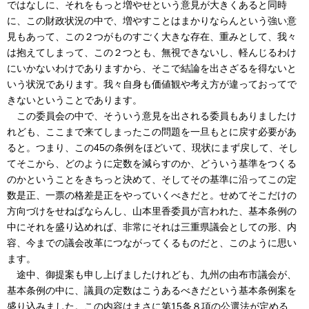
ではなしに、それをもっと増やせという意見が大きくあると同時
に、この財政状況の中で、増やすことはまかりならんという強い意
見もあって、この２つがものすごく大きな存在、重みとして、我々
は抱えてしまって、この２つとも、無視できないし、軽んじるわけ
にいかないわけでありますから、そこで結論を出さざるを得ないと
いう状況であります。我々自身も価値観や考え方が違っておってで
きないということであります。
この委員会の中で、そういう意見を出される委員もありましたけ
れども、ここまで来てしまったこの問題を一旦もとに戻す必要があ
ると。つまり、この45の条例をほどいて、現状にまず戻して、そし
てそこから、どのように定数を減らすのか、どういう基準をつくる
のかということをきちっと決めて、そしてその基準に沿ってこの定
数是正、一票の格差是正をやっていくべきだと。せめてそこだけの
方向づけをせねばならんし、山本里香委員が言われた、基本条例の
中にそれを盛り込めれば、非常にそれは三重県議会としての形、内
容、今までの議会改革につながってくるものだと、このように思い
ます。
途中、御提案も申し上げましたけれども、九州の由布市議会が、
基本条例の中に、議員の定数はこうあるべきだという基本条例案を
盛り込みました。この内容はまさに第15条８項の公選法が定める、