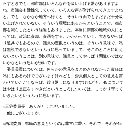
らすときでも、都市部はいろんな声を吸い上げる器がありますよ
ね、市議会も活性化していて、いろんな声が挙げられてきますよね
と。でも、なかなか地方へ行くと、そういう面でもまだまだ十分吸
い上げきれていない、そういう環境にあるからということで、都市
部を減らしたという経過もありました。本当に南部の地域の人にと
っては、政治に参加、参画をする、かかわっていく、大きなやっぱ
り道具でもあるので、議員の定数というのは。そういう意味で、私
は無視できないというふうに思っていまして、そこのところに応え
ないということは、別の意味で、議員としてやっぱり間違いではな
いかなという思いが強いです。
委員長案については、何らかの意見をまとめきれなかった責任は
私にもあるわけでございますけれども、委員個人としての意見を言
わせていただくならば、繰り返しになりますけれども、45について
はやはり是正をすべきだというところについては、しっかり守って
いきたいというふうに思います。
○三谷委員長 ありがとうございました。
他にございますか。
○西場委員 県民の意見というのは非常に重い。それで、それが45