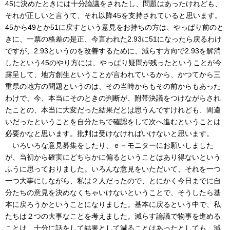
45に決めたときには十分論議をされたし、問題はあったけれども、
それが正しいと言うて、それ以降45を支持されていると思います。
45から49とか51に戻すという意見をお持ちの方は、やっぱり前のと
きに、一票の格差の是正、今言われた2.93に51になったら戻るわけ
ですが、2.93というのを改善するために、減らす方向で2.93を解消
したという45のやり方には、やっぱり疑問が残ったということが今
露呈して、地方創生ということが言われているから、かつてから三
重県の地方の問題というのは、その当時からもその前からもあった
わけで、今、本当にそのときの判断が、附帯決議をつけながらされ
たことの、本当に大変だった結果だとは思うんですけれども、間違
いだったということを自分たちで確認をして次へ進むということは
必要かなと思います。批判は受けなければいけないと思います。
いろいろな意見募集をしたり、ｅ－モニターにお願いしました
が、当初から確実にどちらかに偏るということはあり得ないという
ふうに思っておりました。いろんな意見をいただいて、それを一つ
一つ大事にしながら、私は２人だったので、とにかく今日までに自
分たちの意見を決めなくちゃいけないということで、そうしたら基
本に戻ろうかということになりました。基本に戻るという中で、私
たちは２つの大事なことを考えました。減らす論議で物事を進める
ことは、十分に話をして結果として減ることはあったとしても、減