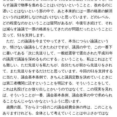
らす論議で物事を進めることはいけないということと、改めるのに
遅いことはないという形の中で、あと本来的には一票の格差の解消
というのは絶対しなければいけないと思っています。どのレベル、
どの程度なのかということは疑問があるが、今後引き続けて、それ
は減らす論議で一票の格差をしてきたのが問題だったということに
立って、51を支持します。
ただ、この論議を今までやってきて、本当につらい論議という
か、情けない論議をしてきたわけですが、議員の中で、この一番下
に書いてある「次に先送りして、一般総選挙で選出された平成31年
の議員で議論を深めるものにする」ということも、私はこれはとて
も難しい、ただ先送りを私たちが、自分たちが前から先送りをされ
て、また先送りをするだけだと思っています。今回の51を支持する
に当たり、議会基本条例で、きちんと議員定数を決めていくときに
は第三者機関に託すということを明記する、そういうことをして、
これは丸投げとか放り出しとかいうのではなくて、この現実を見れ
ば、そういうことが一番、議会基本条例、議会改革の中で求められ
ることなんじゃないかなというふうに思います。
歳費の面、下から２つ目のこの議会経費全体の件は、このことも
ありますけれども、全体として考えていくことはやぶさかではな