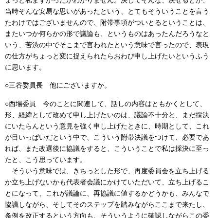
当時そんな安易な思いがあったという、とてもそういうことを言う
たわけではございませんので、附帯事項がついとるということは、
またいつか何らかの形で議論も、というものはあったんだろうなと
いう、苦渋の中でそこまで言われたという意味で言ったので、表現
の仕方がちょっと変に捉えられたらおわび申し上げたいというふう
に思います。
○三谷委員長 他にございますか。
○西場委員 今のことに関連して、話しの内容はともかくとして、
形、経緯として改めて申し上げたいのは、議論不十分と、まだ採決
にいたらんという意見を強く申し上げたときに、時期として、これ
が目いっぱいだという中で、こういう附帯決議をつけて、必要であ
れば、また改選後に協議をすると、こういうことで私は採決に至っ
たと、こう思っています。
そういう意味では、きちっとした形で、再度委員会を立ち上げる
か立ち上げないかも代表者会議にかけていただいて、立ち上げるこ
とになって、これが議論に、再協議に値するかどうかも、みんなで
協議しながら、そしてそのステップを踏みながらここまで来たし、
条例を改正するという方向も、そういうように確認しながらこの委