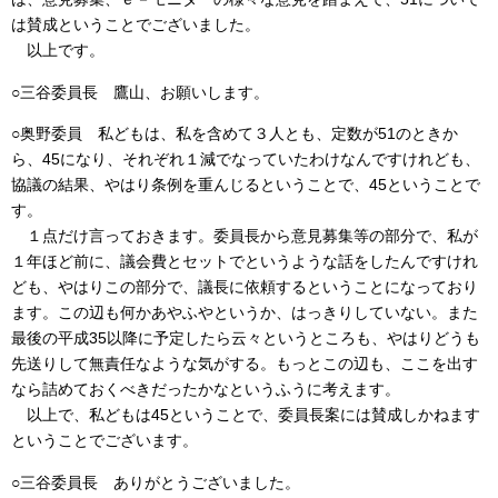
は賛成ということでございました。
以上です。
○三谷委員長 鷹山、お願いします。
○奥野委員 私どもは、私を含めて３人とも、定数が51のときか
ら、45になり、それぞれ１減でなっていたわけなんですけれども、
協議の結果、やはり条例を重んじるということで、45ということで
す。
１点だけ言っておきます。委員長から意見募集等の部分で、私が
１年ほど前に、議会費とセットでというような話をしたんですけれ
ども、やはりこの部分で、議長に依頼するということになっており
ます。この辺も何かあやふやというか、はっきりしていない。また
最後の平成35以降に予定したら云々というところも、やはりどうも
先送りして無責任なような気がする。もっとこの辺も、ここを出す
なら詰めておくべきだったかなというふうに考えます。
以上で、私どもは45ということで、委員長案には賛成しかねます
ということでございます。
○三谷委員長 ありがとうございました。