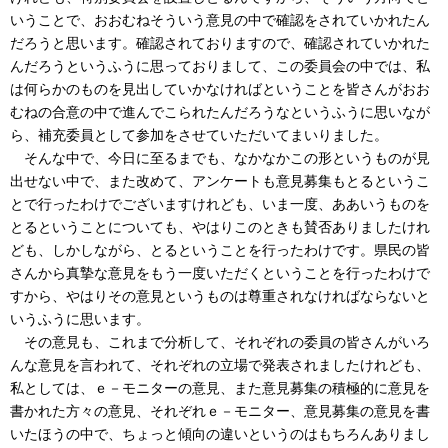
いうことで、おおむねそういう意見の中で確認をされていかれたん
だろうと思います。確認されておりますので、確認されていかれた
んだろうというふうに思っておりまして、この委員会の中では、私
は何らかのものを見出していかなければということを皆さんがおお
むねの合意の中で進んでこられたんだろうなというふうに思いなが
ら、補充委員として参加をさせていただいてまいりました。
そんな中で、今日に至るまでも、なかなかこの形というものが見
出せない中で、また改めて、アンケートも意見募集もとるというこ
とで行ったわけでございますけれども、いま一度、ああいうものを
とるということについても、やはりこのときも賛否ありましたけれ
ども、しかしながら、とるということを行ったわけです。県民の皆
さんから真摯な意見をもう一度いただくということを行ったわけで
すから、やはりその意見というものは尊重されなければならないと
いうふうに思います。
その意見も、これまで分析して、それぞれの委員の皆さんがいろ
んな意見を言われて、それぞれの立場で発表されましたけれども、
私としては、ｅ－モニターの意見、また意見募集の積極的に意見を
書かれた方々の意見、それぞれｅ－モニター、意見募集の意見を書
いたほうの中で、ちょっと傾向の違いというのはもちろんありまし