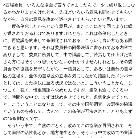
○西場委員 いろんな場面で言うてきましたんで、少し繰り返しにな
るかわかりませんけれども、先ほどいろいろ意見も聞かせてもらい
ながら、自分の意見を改めて述べさせてもらいたいと思います。
一度条例化したからという意見が、またここにきて同じように繰
り返されておるわけでありますけれども、これは条例化したとき
に、再協議を約束して条例化されておる、こういう言い方もある面
できると思います。それは委員長の附帯決議に書かれておる内容で
ありまして、委員に所属して、中で議論して、苦労して仕上げた皆
さん方にはそういう思いが少ないかわかりませんけれども、その委
員会での協議を見守りながら、一議員として、あるいは自分の選挙
区の立場を、全体の選挙区の立場を気にしながら議論したメンバー
としては、まだ採決に至る状況ではないと。こういうことから、し
つこく、強く、慎重議論を求めたんですが、選挙も迫ってくる中
で、時間的な中で、まずは決めさせてくれと、条例化させてくれ
と、こういうことになりまして、その中で国勢調査、改選後の協議
というものを残して、含んで、この条例が可決された。とりあえず
の45条例なんです。
そういう中で、当然のごとく、改めてこの協議が再開されて、そ
して南部の活性化とか、地方創生とか、そういう中で改めての審議