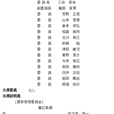
委 員 長 三谷 哲央
副委員長 服部 富男
委 員 芳野 正英
委 員 山本 里香
委 員 倉本 崇弘
委 員 稲森 稔尚
委 員 北川 裕之
委 員 村林 聡
委 員 津田 健児
委 員 奥野 英介
委 員 今井 智広
委 員 長田 隆尚
委 員 日沖 正信
委 員 前田 剛志
委 員 西場 信行
欠席委員
なし
出席説明員
［選挙管理委員会］
書記長補
佐 笹之内 浩一