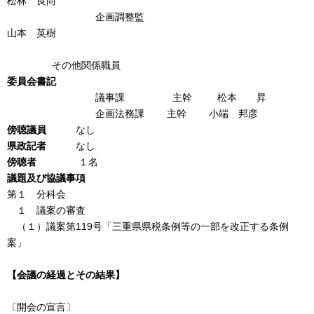
松林 良尚
企画調整監
山本 英樹
その他関係職員
委員会書記
議事課 主幹 松本 昇
企画法務課 主幹 小端 邦彦
傍聴議員
なし
県政記者
なし
傍聴者
１名
議題及び協議事項
第１ 分科会
１ 議案の審査
（１）議案第119号「三重県県税条例等の一部を改正する条例
案」
【会議の経過とその結果】
〔開会の宣言〕