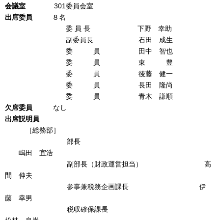
会議室
301委員会室
出席
委
員
８名
委 員 長 下野 幸助
副委員長 石田 成生
委 員 田中 智也
委 員 東 豊
委 員 後藤 健一
委 員 長田 隆尚
委 員 青木 謙順
欠席委員
なし
出席説明員
［総務部］
部長
嶋田 宜浩
副部長（財政運営担当） 高
間 伸夫
参事兼税務企画課長 伊
藤 幸男
税収確保課長