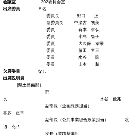
会議室
202委員会室
出席委員
８名
委員長 野口 正
副委員長 中瀬古 初美
委員 倉本 崇弘
委員 小島 智子
委員 大久保 孝栄
委員 藤田 宜三
委員 水谷 隆
委員 山本 勝
欠席委員
なし
出席説明員
[県土整備部］
部
長 水谷 優兆
副部長（企画総務担当）
喜多 正幸
副部長（公共事業総合政策担当） 渡
辺 克己
次長（道路整備担