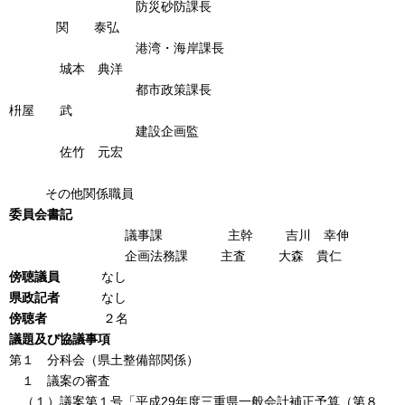
防災砂防課長
関 泰弘
港湾・海岸課長
城本 典洋
都市政策課長
枡屋 武
建設企画監
佐竹 元宏
その他関係職員
委員会書記
議事課 主幹 吉川 幸伸
企画法務課 主査 大森 貴仁
傍聴議員
なし
県政記者
なし
傍聴者
２名
議題及び協議事項
第１ 分科会（県土整備部関係）
１ 議案の審査
（１）議案第１号「平成29年度三重県一般会計補正予算（第８