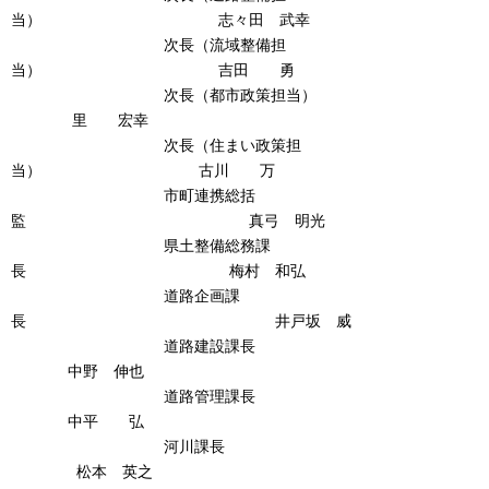
当） 志々田 武幸
次長（流域整備担
当） 吉田 勇
次長（都市政策担当）
里 宏幸
次長（住まい政策担
当） 古川 万
市町連携総括
監 真弓 明光
県土整備総務課
長 梅村 和弘
道路企画課
長 井戸坂 威
道路建設課長
中野 伸也
道路管理課長
中平 弘
河川課長
松本 英之