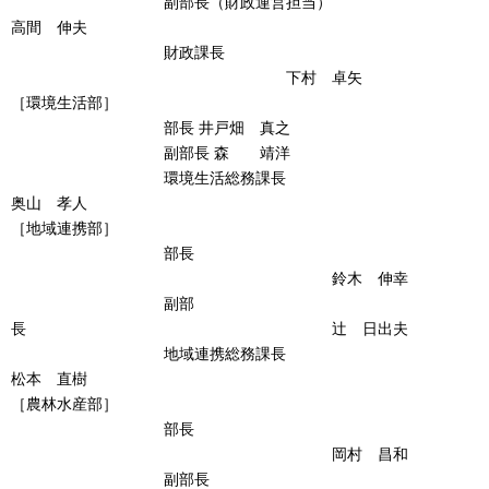
副部長（財政運営担当）
高間 伸夫
財政課長
下村 卓矢
［環境生活部］
部長 井戸畑 真之
副部長 森 靖洋
環境生活総務課長
奥山 孝人
［地域連携部］
部長
鈴木 伸幸
副部
長 辻 日出夫
地域連携総務課長
松本 直樹
［農林水産部］
部長
岡村 昌和
副部長