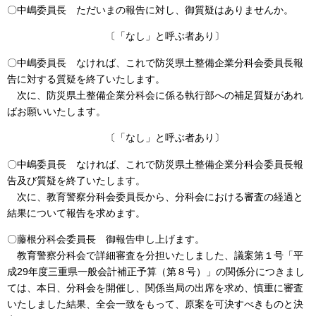
〇中嶋委員長 ただいまの報告に対し、御質疑はありませんか。
〔「なし」と呼ぶ者あり〕
〇中嶋委員長 なければ、これで防災県土整備企業分科会委員長報
告に対する質疑を終了いたします。
次に、防災県土整備企業分科会に係る執行部への補足質疑があれ
ばお願いいたします。
〔「なし」と呼ぶ者あり〕
〇中嶋委員長 なければ、これで防災県土整備企業分科会委員長報
告及び質疑を終了いたします。
次に、教育警察分科会委員長から、分科会における審査の経過と
結果について報告を求めます。
〇藤根分科会委員長 御報告申し上げます。
教育警察分科会で詳細審査を分担いたしました、議案第１号「平
成29年度三重県一般会計補正予算（第８号）」の関係分につきまし
ては、本日、分科会を開催し、関係当局の出席を求め、慎重に審査
いたしました結果、全会一致をもって、原案を可決すべきものと決