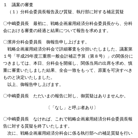
１ 議案の審査
（１）分科会委員長報告及び質疑、執行部に対する補足質疑
〇中嶋委員長 最初に、戦略企画雇用経済分科会委員長から、分科
会における審査の経過と結果について報告を求めます。
〇濱井分科会委員長 御報告申し上げます。
戦略企画雇用経済分科会で詳細審査を分担いたしました、議案第
１号「平成29年度三重県一般会計補正予算（第８号）」の関係分に
つきましては、本日、分科会を開催し、関係当局の出席を求め、慎
重に審査いたしました結果、全会一致をもって、原案を可決すべき
ものと決定いたしました。
以上、御報告申し上げます。
〇中嶋委員長 ただいまの報告に対し、御質疑はありませんか。
〔「なし」と呼ぶ者あり〕
〇中嶋委員長 なければ、これで戦略企画雇用経済分科会委員長報
告に対する質疑を終了いたします。
次に、戦略企画雇用経済分科会に係る執行部への補足質疑を行い