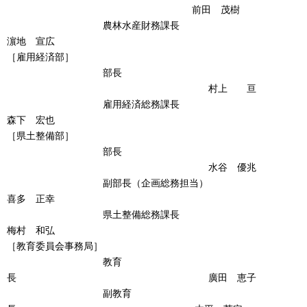
前田 茂樹
農林水産財務課長
濵地 宣広
［雇用経済部］
部長
村上 亘
雇用経済総務課長
森下 宏也
［県土整備部］
部長
水谷 優兆
副部長（企画総務担当）
喜多 正幸
県土整備総務課長
梅村 和弘
［教育委員会事務局］
教育
長 廣田 恵子
副教育