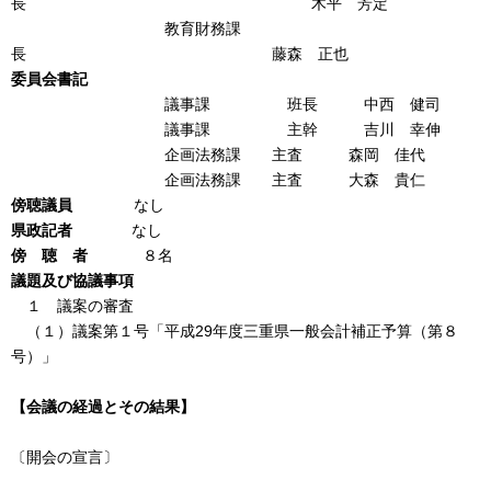
長 木平 芳定
教育財務課
長 藤森 正也
委員会書記
議事課 班長 中西 健司
議事課 主幹 吉川 幸伸
企画法務課 主査 森岡 佳代
企画法務課 主査 大森 貴仁
傍聴議員
なし
県政記者
なし
傍 聴 者
８名
議題及び協議事項
１ 議案の審査
（１）議案第１号「平成29年度三重県一般会計補正予算（第８
号）」
【会議の経過とその結果】
〔開会の宣言〕