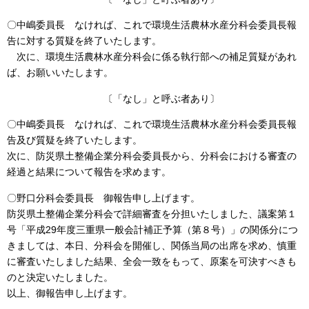
〇中嶋委員長 なければ、これで環境生活農林水産分科会委員長報
告に対する質疑を終了いたします。
次に、環境生活農林水産分科会に係る執行部への補足質疑があれ
ば、お願いいたします。
〔「なし」と呼ぶ者あり〕
〇中嶋委員長 なければ、これで環境生活農林水産分科会委員長報
告及び質疑を終了いたします。
次に、防災県土整備企業分科会委員長から、分科会における審査の
経過と結果について報告を求めます。
〇野口分科会委員長 御報告申し上げます。
防災県土整備企業分科会で詳細審査を分担いたしました、議案第１
号「平成29年度三重県一般会計補正予算（第８号）」の関係分につ
きましては、本日、分科会を開催し、関係当局の出席を求め、慎重
に審査いたしました結果、全会一致をもって、原案を可決すべきも
のと決定いたしました。
以上、御報告申し上げます。