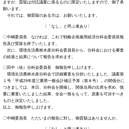
ますが、質疑は付託議案に係るものに限定いたしますので、御了承
願います。
それでは、御質疑のある方は、お願いいたします。
〔「なし」と呼ぶ者あり〕
〇中嶋委員長 なければ、これで戦略企画雇用経済分科会委員長報
告及び質疑を終了いたします。
次に、環境生活農林水産分科会委員長から、分科会における審査
の経過と結果について報告を求めます。
〇田中（祐）分科会委員長 御報告申し上げます。
環境生活農林水産分科会で詳細審査を分担いたしました、議案第
１号「平成29年度三重県一般会計補正予算（第８号）」の関係分に
つきましては、本日、分科会を開催し、関係当局の出席を求め、慎
重に審査いたしました結果、全会一致をもって、原案を可決すべき
ものと決定いたしました。
以上、御報告申し上げます。
〇中嶋委員長 ただいまの報告に対し、御質疑はありませんか。
〔「なし」と呼ぶ者あり〕