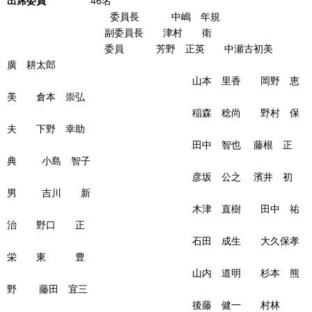
出席委員
46名
委員長 中嶋 年規
副委員長 津村 衛
委員 芳野 正英 中瀬古初美
廣 耕太郎
山本 里香 岡野 恵
美 倉本 崇弘
稲森 稔尚 野村 保
夫 下野 幸助
田中 智也 藤根 正
典 小島 智子
彦坂 公之 濱井 初
男 吉川 新
木津 直樹 田中 祐
治 野口 正
石田 成生 大久保孝
栄 東 豊
山内 道明 杉本 熊
野 藤田 宜三
後藤 健一 村林