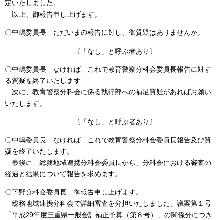
定いたしました。
以上、御報告申し上げます。
〇中嶋委員長 ただいまの報告に対し、御質疑はありませんか。
〔「なし」と呼ぶ者あり〕
〇中嶋委員長 なければ、これで教育警察分科会委員長報告に対す
る質疑を終了いたします。
次に、教育警察分科会に係る執行部への補足質疑があればお願い
いたします。
〔「なし」と呼ぶ者あり〕
〇中嶋委員長 なければ、これで教育警察分科会委員長報告及び質
疑を終了いたします。
最後に、総務地域連携分科会委員長から、分科会における審査の
経過と結果について報告を求めます。
〇下野分科会委員長 御報告申し上げます。
総務地域連携分科会で詳細審査を分担いたしました、議案第１号
「平成29年度三重県一般会計補正予算（第８号）」の関係分につき