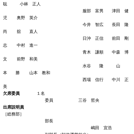
聡 小林 正人
服部 富男 津田 健
児 奥野 英介
今井 智広 長田 隆
尚 舘 直人
日沖 正信 前田 剛
志 中村 進一
青木 謙順 中森 博
文 前野 和美
水谷 隆 山
本 勝 山本 教和
西場 信行 中川 正
美
欠席委員
１名
委員 三谷 哲央
出席説明員
［総務部］
部長
嶋田 宜浩