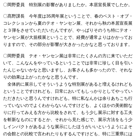
〇岡野委員 特別展の影響がありましたか。本居宣長展でしたか。
〇髙野課長 今年度は35周年展ということで、春のベスト・オブ・
コレクションから夏のテオ・ヤンセン展、それから秋の本居宣長展
と３弾をさせていただいたんですが、やっぱりそのうち特にテオ・
ヤンセン展が大規模展ということで、経費が通常よりはかかってお
りますので、その部分が影響が大きかったかなと思っております。
〇岡野委員 テオ・ヤンセン展は非常にたくさんの方に来ていただ
いて、こんなんをやっているということでは非常に珍しく目を引い
たんじゃないかなと思いますし、お客さんも多かったので、それな
りの効果は上がったかなと思うんです。
全体的に展示してそういうような特別展があると増えるけれども
ということですけれども、日常においてもしっかりとしてやってい
ただきたいと思うんですけれども。特に私なんかは余りあちこち行
っていないのでよくわからないんですけども、よくほかの美術館な
りに行ってみえる方から比較をされて、もう少し展示に対する工夫
を斬新なものにするとか、それから見た感じで、展示方法をもう少
しインパクトがあるような展示にしたほうがいいというようによそ
の会館との比較で言われたりもするんですけども、特に三重県には