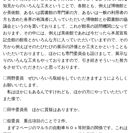
知見からのいろんな工夫ということで、各館とも、例えば博物館と
か美術館、あるいは図書館の専門家の方、あるいは一般の利用者の
方も含めた各界の有識者に入っていただいた博物館とか図書館の協
議会というのを置いておりまして、これが館長の諮問機関になって
おります。その中には、例えば美術館であれば今だったら本居宣長
記念館の館長とかいろんな方に入っていただいていますので、その
方から例えばそのたびたびの展示の評価とか工夫とかということも
いただいておりますし、ほかにも専門委員会も設けまして、展示な
りのいろんな工夫もやっておりますので、引き続きそういった努力
をさせていただきたいと思っております。
〇岡野委員 ぜひいろいろ取組をしていただきますようによろしく
お願いいたします。
私はほかにもあるんですけれども、ほかの方にやっていただいて
また後で。
〇田中委員長 ほかに質疑はありますか。
〇舘委員 重点項目のことで２件。
まず２ページのマル５の自動車ＮＯｘ等対策の関係です。これは