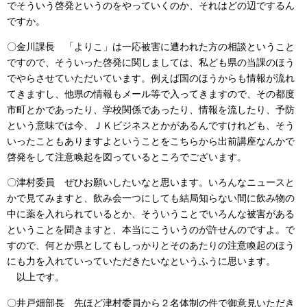
でそういう啓発というのをやっていくのか、それはどの辺でするん
ですか。
〇金川課長 「よりこ」は一応被害に遭われた方の相談ということ
ですので、そういった啓発に関しましては、私ども県の当課のほう
でやらさせていただいています。例えば国のほうからも情報が流れ
てきますし、他県の情報もメール等で入ってきますので、その都度
市町とかであったり、学校関係であったり、情報を流したり、予防
という意味では今、ＪＫビジネスとかがあるんですけれども、そう
いったこともありますよということをこちらから出前講座なんかで
啓発をして注意喚起を図っているところでございます。
〇津村委員 ぜひお願いしたいなと思います。いろんなニュースと
かで見てみますと、飲み会一つにしても結局知らない間に飲み物の
中に薬を入れられているとか、そういうことでいろんな被害がある
ということを聞きますと、本当にこういうのが許せんのですよ。で
すので、何とか県としてもしっかりとそのあたりの注意喚起のほう
にも力を入れていっていただきたいなというふうに思います。
以上です。
〇井戸畑部長 先ほど津村委員から２名体制の件で御意見いただき