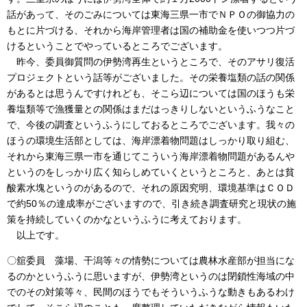
話があって、そのごみについては東海三県一市でＮＰＯの御協力の
もとに片づける、それから海岸管理者は国の補助金を使いつつ片づ
けるということでやっているところでございます。
昨今、委員御質問の伊勢湾再生というところで、そのアサリ復活
プロジェクトという話等がございました。その栄養塩類の話の関係
があるとは思うんですけれども、そこら辺については国のほうも栄
養塩類等で漁獲量との関係はまだはっきりしないというふうなこと
で、今後の調査というふうにしておるところでございます。我々の
ほうの環境生活部としては、海岸漂着物問題はしっかり取り組む、
それから東海三県一市を通じてこういう海岸漂着物問題があるんや
というのをしっかり広く知らしめていくというところと、あとは貧
酸素水塊というのがあるので、それの原因究明、環境基準はＣＯＤ
で約50％の達成率がございますので、引き続き調査研究と現状の施
策を持続していくのかなというふうに考えております。
以上です。
〇舘委員 藻場、干潟等々の情勢については農林水産部が担当にな
るのかというふうに思いますが、伊勢湾というのは閉鎖性海域の中
でのその対策等々、民間のほうでもそういうふうな動きもあるわけ