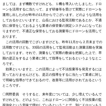
ましては、まず機数ですけれども、１機を導入いたしました。ドロ
ーンを活用するに当たって、まず研修等を受けて実際にドローンを
運用し出したのが昨年の11月からでございます。どのような活用を
しておるかといいますと、山岳における監視活動であるとか、不適
切に保管をしておるような業者の保管量の測定システムになってお
りますので、不適正な保管をしておる測量等にドローンを活用して
おります。
この活用の回数でございますけども、昨年11月から２月末までの
活用数ですけども、33回の活用をして監視活動また測量活動を実施
しております。それで、測量をして実際の数値を把握した上で、早
期の是正をするよう業者に対して指導をしておるというようなとこ
ろです。
効果といいますと、この活用によって不法投棄等を発見するには
至っておりませんけども、是正の指導をするに当たって業者に対し
て明確な指導ができておるので、改善等に活用がされておるという
ところです。
〇岡野委員 そうすると、来年度については、少し増えているんで
すけれども、どのように。これはドローンに関係なく不法投棄の監
視強化という意味で増やしているということで、別にドローンもう