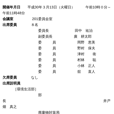
開催年月日
平成30年３月13日（火曜日） 午前10時０分～
午前11時48分
会議室
201委員会室
出席
委員
８名
委員長 田中 祐治
副委員長 廣 耕太郎
委 員 岡野 恵美
委 員 野村 保夫
委 員 津村 衛
委 員 村林 聡
委 員 小林 正人
委 員 舘 直人
欠席
委
員
なし
出席説明員
［環境生活部］
部
長 井戸
畑 真之
廃棄物対策局