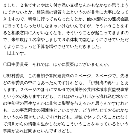
ました。２名ですとやはり付き添い支援なんかもなかなか思うよう
にできないとか、相談員の資質向上というのが非常に大事になって
きますので、研修に行ってもらったりとか、他の機関との連携会議
に行ってもらったりしなきゃいけないんですが、そういうことをす
ると相談窓口に人がいなくなる、そういうことが起こってきますの
で、来年度は１名増やしまして３名体制で臨むようにさせていただ
くようにちょっと予算を増やさせていただきました。
以上です。
〇田中委員長 それでは、ほかに質疑はございませんか。
〇野村委員 この当初予算関連資料の２ページ、３ページで。先ほ
どの舘委員の中にもあったんですけれども、「伊勢湾の再生」とあ
ります。２ページのほうにマル６で河川等公共用水域水質監視事業
というのがありますけども、これはやっぱり川から流れ込む水がこ
の伊勢湾の再生なんかに非常に影響を与えるかと思うんですけれど
も、この事業同士の関連性といいますか、どう持たせておるのかな
というのを聞きたいんですけれども。単独でやっていることはなく
て河川からの情報を生かしながらこういうことをやっているという
事業があれば聞きたいんですけども。