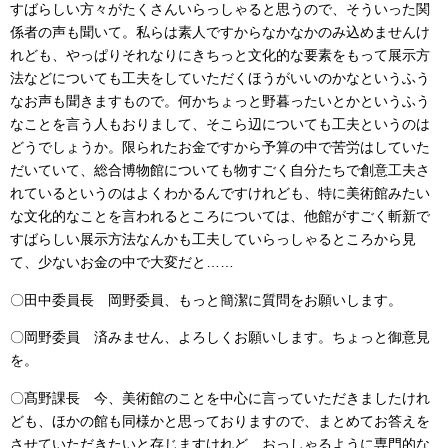
すばらしい方々がたくさんいらっしゃると思うので、そういった関
係者の声も聞いて。私らは素人ですからなかなかのみ込めませんけ
れども、やっぱりそれなりにきちっと文化的な要素をもって展示方
法などについても工夫をしていただくほうがいいのかなというふう
なお声も聞きますもので。何かちょっと野暮ったいとかというふう
なことを言う人もおりまして、そこら辺についても工夫というのは
どうでしょうか。限られたお金ですから予算の中で苦労はしていた
だいていて、総合博物館についても物すごく自分たちで創意工夫さ
れているというのはよくわかるんですけれども、特に美術館みたい
な文化的なことを言われるところについては、他館がすごく斬新で
すばらしい展示方法なんかも工夫していらっしゃるところから見
て、少ないお金の中で大変だと……
〇田中委員長 岡野委員、もっと簡潔に質問をお願いします。
〇岡野委員 済みません、よろしくお願いします。ちょっと御意見
を。
〇髙野課長 今、美術館のことを中心に言っていただきましたけれ
ども、ほかの館も同様かと思っておりますので、まとめてお答えを
させていただきたいと存じますけれど、おっしゃるように専門的な