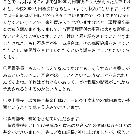
ことで、おおよそこれまでは6000万円前後の収入があったんですけ
れど、今後2000万円程度になるというような状況になります。今年
度は一応6000万円ほどの収入がございますので、今年度までは変わ
りなくということで、来年度からでございますけれど、環境保全基
金の積立額がまだありまして、当面環境関係の事業に大きな影響は
ないと考えてございます。ただ、財政当局と話をさせていただきま
したけれど、もし不足等が生じる場合は、その都度協議をさせてい
ただいて、確保等をさせていただくという話をさせていただいてお
ります。
〇岡野委員 ちょっと加えてなんですけども、そうすると今蓄えが
あるというふうに、基金が残っているというふうなことを言われた
んですよね。それはどれぐらいあって、どの程度の影響がこれから
予想されるとするのかということも。
〇奥山課長 環境保全基金自体は、一応今年度末で22億円程度が残
額ということで残る見込みでございます。
〇森副部長 補足をさせていただきます。
超過課税分としては平成29年度末の見込みで３億5000万円ほどの
基金がございまして、先ほど奥山課長が申し上げましたが、収入と