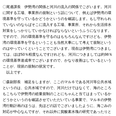
〇尾邊課長 伊勢湾の関係と河川の流入の関係でございます。河川
に関する工場、事業所の規制という話について、例えば伊勢湾の環
境基準を守っているかどうかというのを確認します。もし守れられ
ていないのならばそこに流入する工場、事業所、それから生活排水
対策をしっかりしていかなければならないというふうになります。
ですので、川の環境基準を守るのはもちろんなんですけども、伊勢
湾の環境基準を守るということも当然大事にして考えて規制という
のはやっていくということでございます。現在は伊勢湾につきまし
ては、ほぼ50％程度なんですけれども、河川につきましては約98％
の環境基準達成率でございますので、かなり改善はしているという
ことが、現状の規制の状況です。
以上です。
〇森副部長 補足をしますが、ここのマル６である河川等公共水域
というのは、公共水域ですので、河川だけではなくて、海のところ
もこちらで伊勢湾の総量規制のことにちゃんと当てはまっているか
どうかというのを確認させていただいている事業で、マル８の伊勢
湾行動計画のほうは、先ほどの話でございましたように、海ごみの
対応が中心なんですが、それ以外に貧酸素水塊の研究であったりと