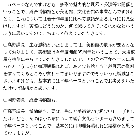
５ページなんですけども、多彩で魅力的な展示・公演等の開催と
いうことで、総合博物館とか美術館、文化会館の事業なんですけれ
ども、これについては若干昨年度に比べて減額があるようにお見受
けしますが、実際にどうなのか、何で減ってきているのかなという
ふうに思いますので、ちょっと教えていただきます。
〇髙野課長 主な減額といたしましては、美術館の展示が要因とな
っておりまして、美術館は今年度開館35周年ということで、大規模
展を特別にやらせていただきましたので、その分が平年ベースに戻
ったというふうに御理解賜れれば。あとは各館とも当然展示の資料
を借りてくるところが変わってまいりますのでそういった増減はご
ざいますけども、基本的には平年ベースということでお考えをいた
だければ結構かと思います。
〇岡野委員 総合博物館も。
〇髙野課長 博物館も。要は、先ほど美術館だけ私は申し上げまし
たけれども、そのほかの館について総合文化センターも含めまして
平年ベースということで、基本的には御理解賜れれば結構かと思っ
ておりますが。