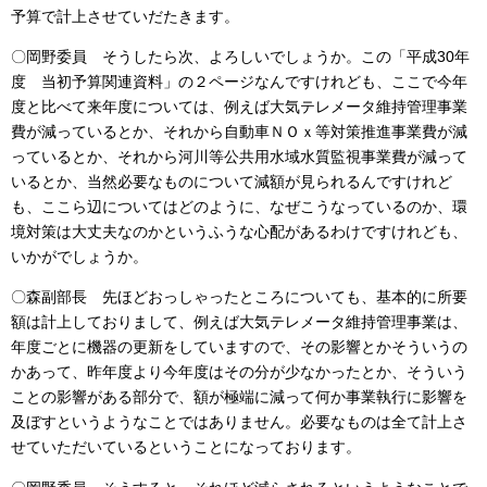
予算で計上させていだたきます。
〇岡野委員 そうしたら次、よろしいでしょうか。この「平成30年
度 当初予算関連資料」の２ページなんですけれども、ここで今年
度と比べて来年度については、例えば大気テレメータ維持管理事業
費が減っているとか、それから自動車ＮＯｘ等対策推進事業費が減
っているとか、それから河川等公共用水域水質監視事業費が減って
いるとか、当然必要なものについて減額が見られるんですけれど
も、ここら辺についてはどのように、なぜこうなっているのか、環
境対策は大丈夫なのかというふうな心配があるわけですけれども、
いかがでしょうか。
〇森副部長 先ほどおっしゃったところについても、基本的に所要
額は計上しておりまして、例えば大気テレメータ維持管理事業は、
年度ごとに機器の更新をしていますので、その影響とかそういうの
かあって、昨年度より今年度はその分が少なかったとか、そういう
ことの影響がある部分で、額が極端に減って何か事業執行に影響を
及ぼすというようなことではありません。必要なものは全て計上さ
せていただいているということになっております。