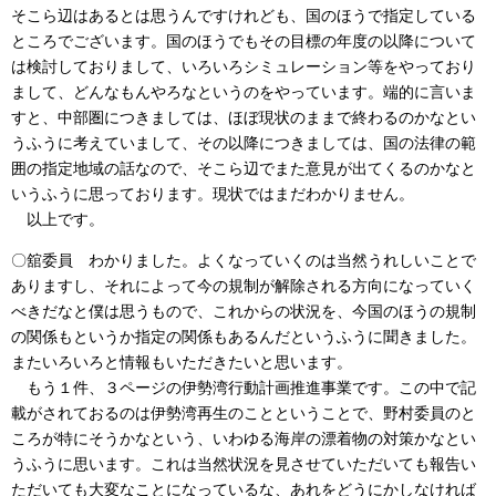
そこら辺はあるとは思うんですけれども、国のほうで指定している
ところでございます。国のほうでもその目標の年度の以降について
は検討しておりまして、いろいろシミュレーション等をやっており
まして、どんなもんやろなというのをやっています。端的に言いま
すと、中部圏につきましては、ほぼ現状のままで終わるのかなとい
うふうに考えていまして、その以降につきましては、国の法律の範
囲の指定地域の話なので、そこら辺でまた意見が出てくるのかなと
いうふうに思っております。現状ではまだわかりません。
以上です。
〇舘委員 わかりました。よくなっていくのは当然うれしいことで
ありますし、それによって今の規制が解除される方向になっていく
べきだなと僕は思うもので、これからの状況を、今国のほうの規制
の関係もというか指定の関係もあるんだというふうに聞きました。
またいろいろと情報もいただきたいと思います。
もう１件、３ページの伊勢湾行動計画推進事業です。この中で記
載がされておるのは伊勢湾再生のことということで、野村委員のと
ころが特にそうかなという、いわゆる海岸の漂着物の対策かなとい
うふうに思います。これは当然状況を見させていただいても報告い
ただいても大変なことになっているな、あれをどうにかしなければ