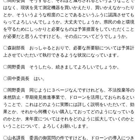
〇岡野委員 そうすると、それほど減らされるというようなことで
はなく、現状を見て測定機器を買いかえたり、買いかえなかったり
とか、そういうような程度のことであるというふうに認識させても
らってよろしいんでしょうか。大丈夫でしょうか。県民の命と環境
を守るためにしっかりと必要なものは予算措置をしていただくこと
が必要だと思うんですけども、その点についてどうでしょうか。
〇森副部長 おっしゃるとおりで、必要な所要額については予算計
上させていただいて執行できるような状況になっています。
〇岡野委員 そうしたら、続きましてよろしいでしょうか。
〇田中委員長 はい。
〇岡野委員 同じように３ページなんですけれども、不法投棄等の
未然防止・早期発見推進事業で、ドローンを活用しておられるとい
うことで、これはどのように実際には詳しく説明をいただいて、効
果とか、それから何機ぐらい購入しておってどのようになっている
のかとか、来年度についてはそれをどのように拡大していくのかと
いうことについて、よろしくお願いします。
〇山名課長 委員の御質問の件ですけども、ドローンの導入につき