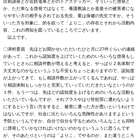
出前講座とか近鉄電車とかのドアステッカー、そういった啓発と
か、ただ単なる啓発ではなくて、養護教諭とか直接その被害者にな
りやすい方の相手をされておる先生、要は保健の先生ですか、そう
いった方を対象に、的を絞って「よりこ」の存在とそれから活動内
容、これの周知を図っているところでございます。
以上です。
〇津村委員 先ほどお聞かせいただいたひと月に27件ぐらいの連絡
があって、これから認知度を上げていくためのいろいろな啓発もし
ていくとさらに相談件数が増えると考えると、やっぱり２名体制で
大丈夫なのかなというふうな不安もちょっとありますので、認知度
が上がってきて、もし相談件数が上がってくるんであれば、やっぱ
り相談体制もしっかりと充実していっていただきたいなというのが
１件、もう一つは、先ほどの認知度を上げるためのいろんな活動も
いただいているんですが、それプラスやはり性犯罪に遭わないよう
にするという言い方をすると、被害に遭った方が悪いというわけで
はないんですが、社会に出たらいろんな危険性がありますよという
予防というんですか、自分で自分を守るためのいろんなことも同時
に啓発していかなければいけないのかなというふうに思うんです
が、そのあたりというのは「よりこ」でやるのか、また違うところ