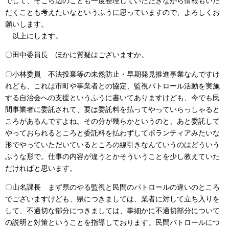
でして、そこら辺のことも一度整理していただきながら情報もいた
だくことも考えたいなというふうに思っていますので、よろしくお
願いします。
以上にします。
〇田中委員長 ほかに質疑はございますか。
〇小林委員 不法投棄等の未然防止・早期発見推進事業なんですけ
れども、これは市町や事業者との協定、監視パトロール活動を実施
する自治会への支援というふうに書いてありますけども、今でも民
間事業者に委託されて、要は委託料を払ってやっていらっしゃると
ころがあるんですよね。その分が幾らかというのと、あと委託して
やっておられるところと委託料を払わずしてボランティアみたいな
形でやっていただいているところの線引きなんていうのはどういう
ふうな形で。仕事の内容が違うとかそういうことを少し教えていた
だければと思います。
〇山名課長 まず県のやる監視と民間のパトロールの違いのところ
でございますけども、県につきましては、業者に対して立ち入りを
して、不適切な部分につきましては、事細かに不適切部分について
の説明と対策ということを指導しております。民間パトロールにつ