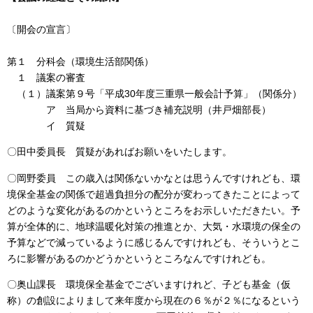
〔開会の宣言〕
第１ 分科会（環境生活部関係）
１ 議案の審査
（１）議案第９号「平成30年度三重県一般会計予算」（関係分）
ア 当局から資料に基づき補充説明（井戸畑部長）
イ 質疑
〇田中委員長 質疑があればお願いをいたします。
〇岡野委員 この歳入は関係ないかなとは思うんですけれども、環
境保全基金の関係で超過負担分の配分が変わってきたことによって
どのような変化があるのかというところをお示しいただきたい。予
算が全体的に、地球温暖化対策の推進とか、大気・水環境の保全の
予算などで減っているように感じるんですけれども、そういうとこ
ろに影響があるのかどうかというところなんですけれども。
〇奥山課長 環境保全基金でございますけれど、子ども基金（仮
称）の創設によりまして来年度から現在の６％が２％になるという