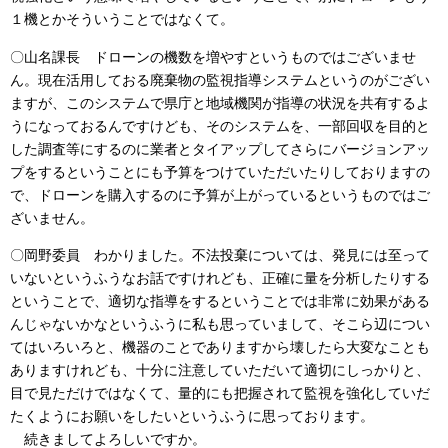
１機とかそういうことではなくて。
〇山名課長 ドローンの機数を増やすというものではございませ
ん。現在活用しておる廃棄物の監視指導システムというのがござい
ますが、このシステムで県庁と地域機関が指導の状況を共有するよ
うになっておるんですけども、そのシステムを、一部回収を目的と
した調査等にするのに業者とタイアップしてさらにバージョンアッ
プをするということにも予算をつけていただいたりしておりますの
で、ドローンを購入するのに予算が上がっているというものではご
ざいません。
〇岡野委員 わかりました。不法投棄については、発見には至って
いないというふうなお話ですけれども、正確に量を分析したりする
ということで、適切な指導をするということでは非常に効果がある
んじゃないかなというふうに私も思っていまして、そこら辺につい
てはいろいろと、機器のことでありますから壊したら大変なことも
ありますけれども、十分に注意していただいて適切にしっかりと、
目で見ただけではなくて、量的にも把握されて監視を強化していだ
たくようにお願いをしたいというふうに思っております。
続きましてよろしいですか。