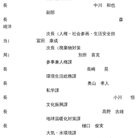
長 中川 和也
副部
長 森
靖洋
次長（人権・社会参画・生活安全担
当） 冨田 康成
次長（廃棄物対策
局） 別所 喜克
参事兼人権課
長 長崎 晃
環境生活総務課
長 奥山 孝人
私学課
長 小川 悟
文化振興課
長 髙野 吉雄
地球温暖化対策課
長 樋口 俊実
大気・水環境課