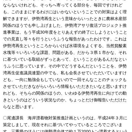
ならないけれども、そっちへ寄ってくる部分を、毎回ですけれど
も、このままにするわけにはいかないということでの対策はよく理
解できますが、伊勢湾再生という意味からいったときに農林水産部
関係のほうでも申し上げました、伊勢湾アサリ復活プロジェクト推
進事業は、もう平成30年度をとりあえずの終了にしようということ
での見直し等々を行うというふうな報告があったわけです。これは
伊勢湾再生というところからいけば水環境をよくする、当然貧酸素
水塊等々いろいろな課題、問題がある、だから３県１市かな、それ
に基づいている取組がずっとあって、ということがあるんだなとい
うふうに思っています。その中でどうするんだということを、伊勢
湾再生促進議員連盟の中でも、私も会長させていただいていますけ
ども、一向に勉強会もしていないので一回そんなことのチェックも
させていただきながらいろいろ情報もいただきたいなと思いますけ
れども、そちらの関係のほうの、いわゆる伊勢湾再生に向けての動
きというのはどういう状況なのか、ちょっとだけ御報告いただけた
らなと思います。
〇尾邊課長 海岸漂着物対策推進計画というのは、平成24年３月に
策定しまして、現在それに基づいてやっているところでございま
す。三重県のほうには伊勢湾全体で約１万2000トン漂着するという