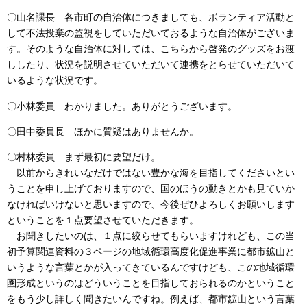
〇山名課長 各市町の自治体につきましても、ボランティア活動と
して不法投棄の監視をしていただいておるような自治体がございま
す。そのような自治体に対しては、こちらから啓発のグッズをお渡
ししたり、状況を説明させていただいて連携をとらせていただいて
いるような状況です。
〇小林委員 わかりました。ありがとうございます。
〇田中委員長 ほかに質疑はありませんか。
〇村林委員 まず最初に要望だけ。
以前からきれいなだけではない豊かな海を目指してくださいとい
うことを申し上げておりますので、国のほうの動きとかも見ていか
なければいけないと思いますので、今後ぜひよろしくお願いします
ということを１点要望させていただきます。
お聞きしたいのは、１点に絞らせてもらいますけれども、この当
初予算関連資料の３ページの地域循環高度化促進事業に都市鉱山と
いうような言葉とかが入ってきているんですけども、この地域循環
圏形成というのはどういうことを目指しておられるのかということ
をもう少し詳しく聞きたいんですね。例えば、都市鉱山という言葉