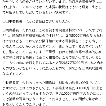
かそういうものをさせていただいています。当然尾邊課長が申し上
げたように、マル６ではかった水質の状況はそういう研究に生かし
て対応させていただいているという状況です。
〇田中委員長 ほかに質疑はございませんか。
〇岡野委員 それでは、この当初予算関連資料の17ページですけれ
ども、隣保館運営費等補助金ですけども、２億5000万円余りあるわ
けですけども、これで多分隣保館に対する運営費をここから出して
いるんではないかと思うんですけど、後から出てくるんですけれど
も、別のところにあります「三重県における補助金等の基本的な在
り方等に関する条例」に基づく報告のところで款が出てまいりまし
て、８つの款の金額を足してみると２億2657万5000円でこれと合わ
んのやないかなというふうに思ったもので、何でかなと単純な疑問
なんですけど。
〇長崎参事 今おっしゃった関係は、補助金の調書の関係でござい
ますので、これにつきましては、１事業主体当たり1000万円以上と
いうのが上がっておりますもので、その1000万円以下のものについ
ては補助金調書のほうに上がっておりません。その関係で差が出て
おるということでございます。