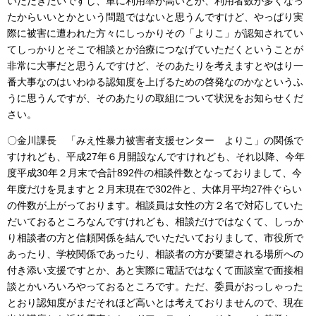
いただきたいですし、単に利用率が高いとか、利用者数が多くなっ
たからいいとかという問題ではないと思うんですけど、やっぱり実
際に被害に遭われた方々にしっかりその「よりこ」が認知されてい
てしっかりとそこで相談とか治療につなげていただくということが
非常に大事だと思うんですけど、そのあたりを考えますとやはり一
番大事なのはいわゆる認知度を上げるための啓発なのかなというふ
うに思うんですが、そのあたりの取組について状況をお知らせくだ
さい。
〇金川課長 「みえ性暴力被害者支援センター よりこ」の関係で
すけれども、平成27年６月開設なんですけれども、それ以降、今年
度平成30年２月末で合計892件の相談件数となっておりまして、今
年度だけを見ますと２月末現在で302件と、大体月平均27件ぐらい
の件数が上がっております。相談員は女性の方２名で対応していた
だいておるところなんですけれども、相談だけではなくて、しっか
り相談者の方と信頼関係を結んでいただいておりまして、市役所で
あったり、学校関係であったり、相談者の方が要望される場所への
付き添い支援ですとか、あと実際に電話ではなくて面談室で面接相
談とかいろいろやっておるところです。ただ、委員がおっしゃった
とおり認知度がまだそれほど高いとは考えておりませんので、現在