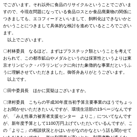
でございます。それ以外に食品のリサイクルということでございま
すので、今現在問題になっている食品ロスとか食品廃棄物の関係に
つきましても、エコフィードといいまして、飼料化はできないかと
かいうことにつきまして具体的な検討を進めているところでござい
ます。
以上でございます。
〇村林委員 なるほど。まずはプラスチック類ということを考えて
おられて、この都市鉱山やメダルというのは採算性というよりは東
京オリンピック・パラリンピックに向けた象徴的な事業だというふ
うに理解させていただきました。御答弁ありがとうございます。
以上です。
〇田中委員長 ほかに質疑はございますか。
〇津村委員 こちらの平成30年度当初予算主要事業のほうでちょっ
とお聞かせいただきたいんですが、環境生活部の19ページなんです
が、「みえ性暴力被害者支援センター よりこ」についてなんです
が、新年度予算として1100万円上げていただいているんですが、こ
の「よりこ」の相談状況とかはいかがなのかなという話も聞かせて