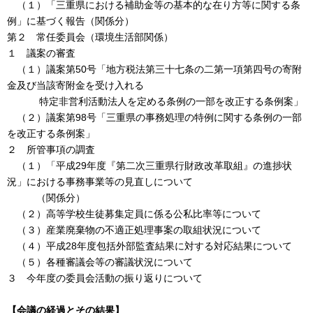
（１）「三重県における補助金等の基本的な在り方等に関する条
例」に基づく報告（関係分）
第２ 常任委員会（環境生活部関係）
１ 議案の審査
（１）議案第50号「地方税法第三十七条の二第一項第四号の寄附
金及び当該寄附金を受け入れる
特定非営利活動法人を定める条例の一部を改正する条例案」
（２）議案第98号「三重県の事務処理の特例に関する条例の一部
を改正する条例案」
２ 所管事項の調査
（１）「平成29年度『第二次三重県行財政改革取組』の進捗状
況」における事務事業等の見直しについて
（関係分）
（２）高等学校生徒募集定員に係る公私比率等について
（３）産業廃棄物の不適正処理事案の取組状況について
（４）平成28年度包括外部監査結果に対する対応結果について
（５）各種審議会等の審議状況について
３ 今年度の委員会活動の振り返りについて
【会議の経過とその結果】