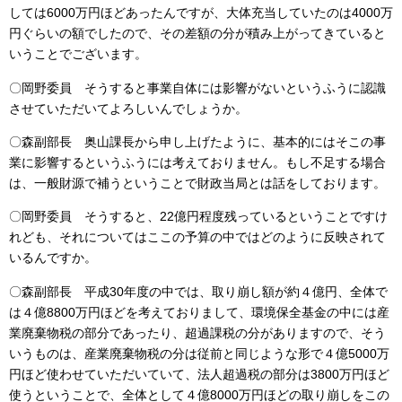
しては6000万円ほどあったんですが、大体充当していたのは4000万
円ぐらいの額でしたので、その差額の分が積み上がってきていると
いうことでございます。
〇岡野委員 そうすると事業自体には影響がないというふうに認識
させていただいてよろしいんでしょうか。
〇森副部長 奥山課長から申し上げたように、基本的にはそこの事
業に影響するというふうには考えておりません。もし不足する場合
は、一般財源で補うということで財政当局とは話をしております。
〇岡野委員 そうすると、22億円程度残っているということですけ
れども、それについてはここの予算の中ではどのように反映されて
いるんですか。
〇森副部長 平成30年度の中では、取り崩し額が約４億円、全体で
は４億8800万円ほどを考えておりまして、環境保全基金の中には産
業廃棄物税の部分であったり、超過課税の分がありますので、そう
いうものは、産業廃棄物税の分は従前と同じような形で４億5000万
円ほど使わせていただいていて、法人超過税の部分は3800万円ほど
使うということで、全体として４億8000万円ほどの取り崩しをこの