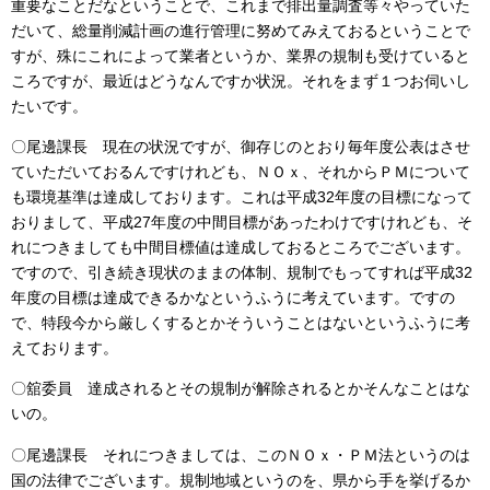
重要なことだなということで、これまで排出量調査等々やっていた
だいて、総量削減計画の進行管理に努めてみえておるということで
すが、殊にこれによって業者というか、業界の規制も受けていると
ころですが、最近はどうなんですか状況。それをまず１つお伺いし
たいです。
〇尾邊課長 現在の状況ですが、御存じのとおり毎年度公表はさせ
ていただいておるんですけれども、ＮＯｘ、それからＰＭについて
も環境基準は達成しております。これは平成32年度の目標になって
おりまして、平成27年度の中間目標があったわけですけれども、そ
れにつきましても中間目標値は達成しておるところでございます。
ですので、引き続き現状のままの体制、規制でもってすれば平成32
年度の目標は達成できるかなというふうに考えています。ですの
で、特段今から厳しくするとかそういうことはないというふうに考
えております。
〇舘委員 達成されるとその規制が解除されるとかそんなことはな
いの。
〇尾邊課長 それにつきましては、このＮＯｘ・ＰＭ法というのは
国の法律でございます。規制地域というのを、県から手を挙げるか