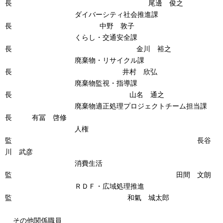
長 尾邊 俊之
ダイバーシティ社会推進課
長 中野 敦子
くらし・交通安全課
長 金川 裕之
廃棄物・リサイクル課
長 井村 欣弘
廃棄物監視・指導課
長 山名 通之
廃棄物適正処理プロジェクトチーム担当課
長 有冨 啓修
人権
監 長谷
川 武彦
消費生活
監 田間 文朗
ＲＤＦ・広域処理推進
監 和氣 城太郎
その他関係職員