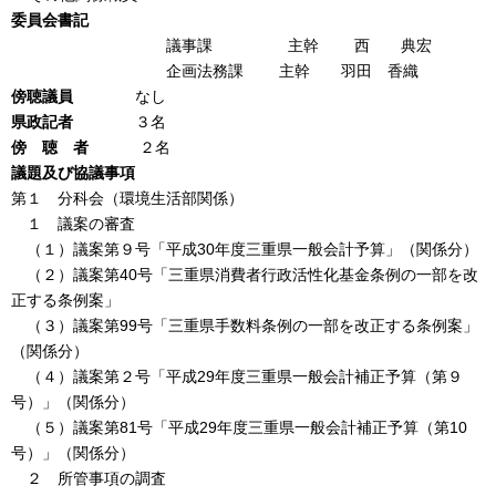
委員会書記
議事課 主幹 西 典宏
企画法務課 主幹 羽田 香織
傍聴議員
なし
県政記者
３名
傍 聴 者
２名
議題及び協議事項
第１ 分科会（環境生活部関係）
１ 議案の審査
（１）議案第９号「平成30年度三重県一般会計予算」（関係分）
（２）議案第40号「三重県消費者行政活性化基金条例の一部を改
正する条例案」
（３）議案第99号「三重県手数料条例の一部を改正する条例案」
（関係分）
（４）議案第２号「平成29年度三重県一般会計補正予算（第９
号）」（関係分）
（５）議案第81号「平成29年度三重県一般会計補正予算（第10
号）」（関係分）
２ 所管事項の調査