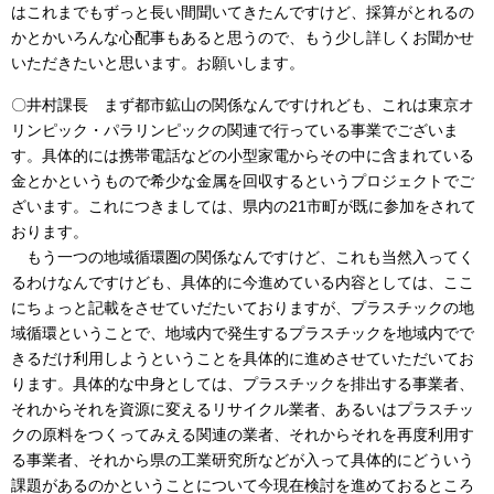
はこれまでもずっと長い間聞いてきたんですけど、採算がとれるの
かとかいろんな心配事もあると思うので、もう少し詳しくお聞かせ
いただきたいと思います。お願いします。
〇井村課長 まず都市鉱山の関係なんですけれども、これは東京オ
リンピック・パラリンピックの関連で行っている事業でございま
す。具体的には携帯電話などの小型家電からその中に含まれている
金とかというもので希少な金属を回収するというプロジェクトでご
ざいます。これにつきましては、県内の21市町が既に参加をされて
おります。
もう一つの地域循環圏の関係なんですけど、これも当然入ってく
るわけなんですけども、具体的に今進めている内容としては、ここ
にちょっと記載をさせていだたいておりますが、プラスチックの地
域循環ということで、地域内で発生するプラスチックを地域内でで
きるだけ利用しようということを具体的に進めさせていただいてお
ります。具体的な中身としては、プラスチックを排出する事業者、
それからそれを資源に変えるリサイクル業者、あるいはプラスチッ
クの原料をつくってみえる関連の業者、それからそれを再度利用す
る事業者、それから県の工業研究所などが入って具体的にどういう
課題があるのかということについて今現在検討を進めておるところ