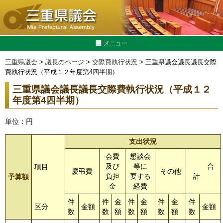
メニュー
三重県議会
>
議長のページ
>
交際費執行状況
> 三重県議会議長議長交際
費執行状況（平成１２年度第4四半期）
三重県議会議長議長交際費執行状況（平成１２
年度第4四半期）
単位：円
支出状況
会費
懇談会
及び
等に
合
項目
慶弔費
その他
負担
要する
計
予算額
金
経費
件
件
金
件
金
件
金
件
区分
金額
金額
数
数
額
数
額
数
額
数