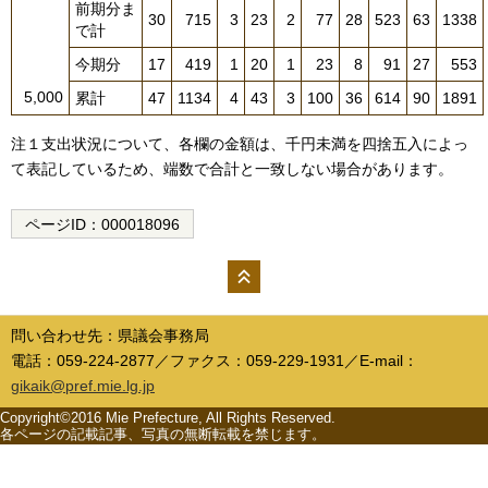
前期分ま
30
715
3
23
2
77
28
523
63
1338
で計
今期分
17
419
1
20
1
23
8
91
27
553
5,000
累計
47
1134
4
43
3
100
36
614
90
1891
注１支出状況について、各欄の金額は、千円未満を四捨五入によっ
て表記しているため、端数で合計と一致しない場合があります。
ページID：
000018096
ペー
ジの
問い合わせ先：県議会事務局
先頭
電話：059-224-2877／ファクス：059-229-1931／E-mail：
へ
gikaik@pref.mie.lg.jp
Copyright©2016 Mie Prefecture, All Rights Reserved.
各ページの記載記事、写真の無断転載を禁じます。