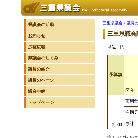
三重県議会
>
議長
県議会の活動
三重県議会
お知らせ
広聴広報
単位：円
県議会のしくみ
議員の紹介
予算額
議長のページ
区分
議会中継
前期
トップページ
今期
累計
3,000
注１支出状況に