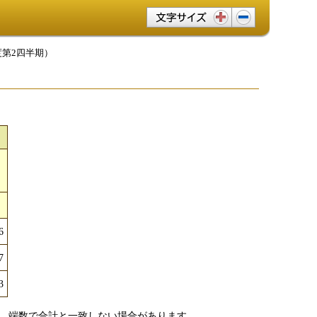
文字サイズ変更
度第2四半期）
計
6
7
3
、端数で合計と一致しない場合があります。