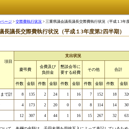
のページ
>
交際費執行状況
> 三重県議会議長議長交際費執行状況（平成１3年
議長議長交際費執行状況（平成１3年度第2四半期）
支出状況
項目
会費及び
懇談会等に
慶弔費
その他
合
負担金
要する経費
件数
金額
件数
金額
件数
金額
件数
金額
件数
金額
分まで計
8
135
2
24
1
16
7
152
18
32
分
4
173
2
20
0
0
8
114
14
30
12
307
4
44
1
16
15
267
32
63
ついて、各欄の金額は、千円未満を四捨五入によって表記しているため