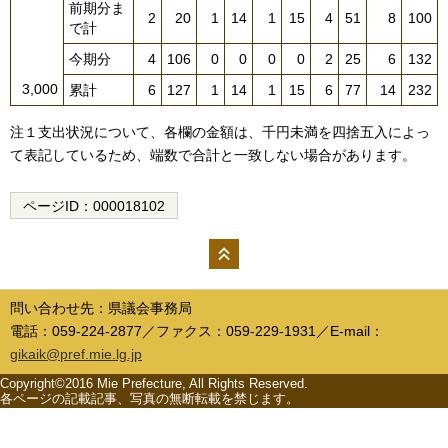
前期分ま
2
20
1
14
1
15
4
51
8
100
で計
今期分
4
106
0
0
0
0
2
25
6
132
3,000
累計
6
127
1
14
1
15
6
77
14
232
注１支出状況について、各欄の金額は、千円未満を四捨五入によっ
て表記しているため、端数で合計と一致しない場合があります。
ページID：
000018102
ペー
ジの
問い合わせ先：県議会事務局
先頭
電話：059-224-2877／ファクス：059-229-1931／E-mail：
へ
gikaik@pref.mie.lg.jp
Copyright©2016 Mie Prefecture, All Rights Reserved.
各ページの記載記事、写真の無断転載を禁じます。