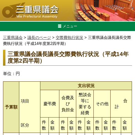
メニュー
三重県議会
>
議長のページ
>
交際費執行状況
> 三重県議会議長議長交際
費執行状況（平成14年度第2四半期）
三重県議会議長議長交際費執行状況（平成14年
度第2四半期）
単位：円
支出状況
懇談会
会費及
等に
合
項目
慶弔費
び
その他
要する
計
予算額
負担金
経費
件
金
件
金
件
金
件
金
件
金
区分
数
額
数
額
数
額
数
額
数
額