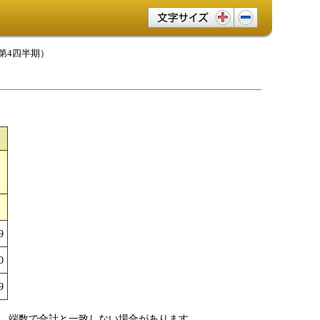
文字サイズ変更
第4四半期）
計
9
0
9
、端数で合計と一致しない場合があります。