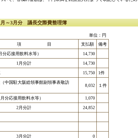
1月～3月分 議長交際費整理簿
単位：円
項 目
支払額
備考
1月分応接用飲料水等）
14,730
1月分計
14,730
花
15,750
1件
産（中国駐大阪総領事館副領事表敬訪
8,032
１件
）
２月分応接用飲料水等）
1,070
2月分計
24,852
3月分計
0