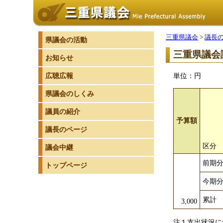
三重県議会
>
議長
県議会の活動
三重県議会
お知らせ
広聴広報
単位：円
県議会のしくみ
議員の紹介
予算額
議長のページ
区分
議会中継
前期
トップページ
今期
累計
3,000
注１支出状況に