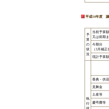
平成14年度 
当初予算
予
又は前期
算
の
今期分
状
（3月補正
況
現計予算
香典・供
見舞金
土産等
執
慶弔費等
行
状