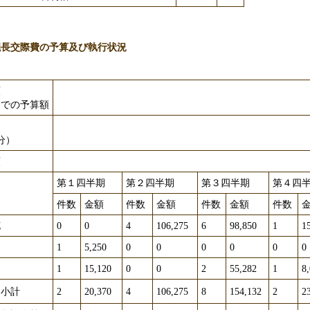
議長交際費の予算及び執行状況
額
までの予算額
分）
額
1,5
第１四半期
第２四半期
第３四半期
第４四
件数
金額
件数
金額
件数
金額
件数
花
0
0
4
106,275
6
98,850
1
1
1
5,250
0
0
0
0
0
0
1
15,120
0
0
2
55,282
1
8
 小計
2
20,370
4
106,275
8
154,132
2
2