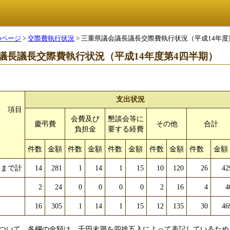
のページ
>
交際費執行状況
> 三重県議会議長議長交際費執行状況（平成14年度
議長議長交際費執行状況（平成14年度第4四半期）
支出状況
項目
会費及び
懇談会等に
慶弔費
その他
合
負担金
要する経費
件数
金額
件数
金額
件数
金額
件数
金額
件数
金額
分まで計
14
281
1
14
1
15
10
120
26
42
分
2
24
0
0
0
0
2
16
4
4
16
305
1
14
1
15
12
135
30
46
ついて、各欄の金額は、千円未満を四捨五入によって表記しているため