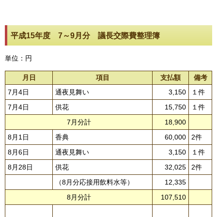
平成15年度 7～9月分 議長交際費整理簿
単位：円
月日
項目
支払額
備考
7月4日
通夜見舞い
3,150
１件
7月4日
供花
15,750
１件
7月分計
18,900
8月1日
香典
60,000
2件
8月6日
通夜見舞い
3,150
１件
8月28日
供花
32,025
2件
（8月分応接用飲料水等）
12,335
8月分計
107,510