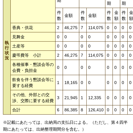
期
期
期
件
件
件
金
件
金額
金額
数
数
数
額
数
香典・供花
2
46,275
7
114,075
0
0
0
0
見舞金
0
0
0
0
0
0
0
0
執
土産等
0
0
0
0
0
0
0
0
行
状
慶弔費等 小計
2
46,275
7
114,075
0
0
0
0
況
各種催事・懇談会等の
0
0
0
0
0
0
0
0
会費・負担金
飲食を伴う懇談会等に
1
18,165
0
0
0
0
0
0
要する経費
その他、外部との交
3
21,945
1
12,335
0
0
0
0
渉、交際に要する経費
合計
6
86,385
8
126,410
0
0
0
0
※記載にあたっては、出納局の支払日による。（ただし、第４四半
期にあたっては、出納整理期間分を含む。）