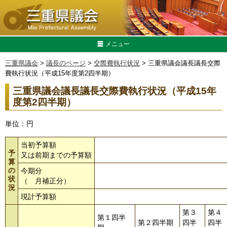
メニュー
三重県議会
>
議長のページ
>
交際費執行状況
> 三重県議会議長議長交際
費執行状況（平成15年度第2四半期）
三重県議会議長議長交際費執行状況（平成15年
度第2四半期）
単位：円
当初予算額
予
又は前期までの予算額
算
の
今期分
状
（ 月補正分）
況
現計予算額
3,000
第３
第４
第１四半
第２四半期
四半
四半