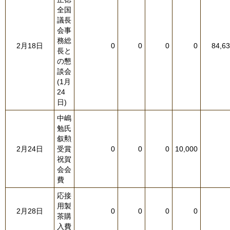
全国
議長
会事
務総
2月18日
0
0
0
0
84,6
長と
の懇
談会
(1月
24
日)
中嶋
勉氏
叙勲
2月24日
受賞
0
0
0
10,000
祝賀
会会
費
応接
用製
2月28日
0
0
0
0
茶購
入費