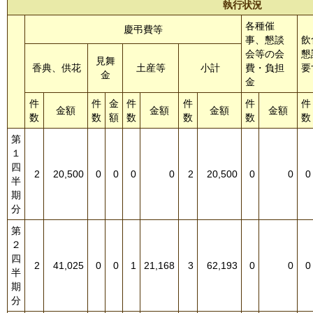
執行状況
各種催
慶弔費等
事、懇談
飲
会等の会
懇
見舞
香典、供花
土産等
小計
費・負担
要
金
金
件
件
金
件
件
件
件
金額
金額
金額
金額
数
数
額
数
数
数
数
第
１
四
2
20,500
0
0
0
0
2
20,500
0
0
0
半
期
分
第
２
四
2
41,025
0
0
1
21,168
3
62,193
0
0
0
半
期
分