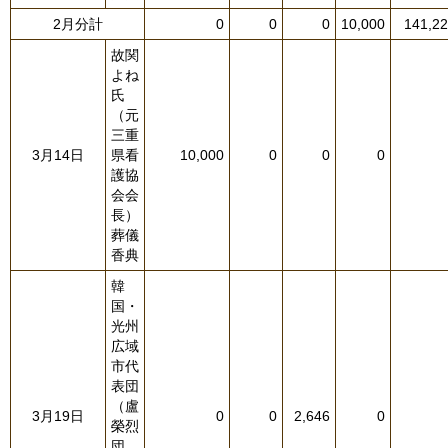
2月分計
0
0
0
10,000
141,2
故関
よね
氏
（元
三重
3月14日
県看
10,000
0
0
0
護協
会会
長）
葬儀
香典
韓
国・
光州
広域
市代
表団
（盧
3月19日
0
0
2,646
0
榮烈
団