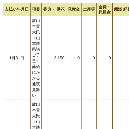
会費・
支払い年月日
項目
香典・ 供花
見舞金
土産等
懇談 経
負担金
故山
本貴
大氏
（山
本勝
県議
ご子
1月31日
3,150
0
0
0
息）
葬儀
にか
かる
通夜
見舞
い
故山
本貴
大氏
（山
本勝