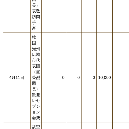
長）
表敬
訪問
手土
産
韓
国・
光州
広域
市代
表団
（盧
4月11日
榮烈
0
0
0
10,000
団
長）
歓迎
レセ
プシ
ョン
会費
故望