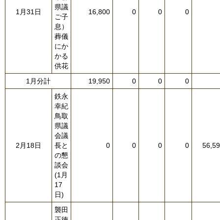
県議
1月31日
16,800
0
0
0
ご子
息）
葬儀
にか
かる
供花
1月分計
19,950
0
0
0
鉄永
幸紀
鳥取
県議
会議
2月18日
長と
0
0
0
0
56,5
の懇
談会
(1月
17
日)
襲田
正徳