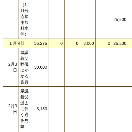
（1
月分
応接
25,500
用飲
料水
等）
１月分計
36,275
0
0
3,000
0
25,500
県議
義父
2月3
葬儀
30,000
日
にか
かる
香典
県議
義父
逝去
2月3
に伴
3,150
日
う通
夜見
舞