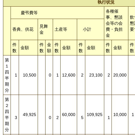
執行状況
各種催
慶弔費等
事、懇談
飲
会等の会
懇
見舞
香典、供花
土産等
小計
費・負担
要
金
金
件
件
金
件
件
件
件
金額
金額
金額
金額
数
数
額
数
数
数
数
第
１
四
1
10,500
0
1
12,600
2
23,100
2
20,000
半
期
分
第
２
四
49,925
60,000
109,925
10,000
1
半
3
0
2
5
1
期
分