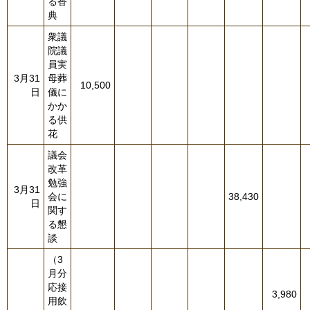
る香
典
衆議
院議
員実
3月31
母葬
10,500
日
儀に
かか
る供
花
議会
改革
勉強
3月31
会に
38,430
日
関す
る懇
談
（3
月分
応接
3,980
用飲