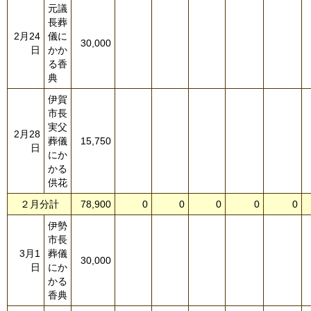
元議
長葬
2月24
儀に
30,000
日
かか
る香
典
伊賀
市長
実父
2月28
葬儀
15,750
日
にか
かる
供花
２月分計
78,900
0
0
0
0
0
伊勢
市長
3月1
葬儀
30,000
日
にか
かる
香典