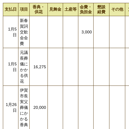
香典・
会費・
懇談
支払日
項目
見舞金
土産等
その他
供花
負担金
経費
新春
賀詞
1月5
交歓
3,000
日
会会
費
元議
長葬
1月5
儀に
16,275
日
かか
る供
花
伊賀
市長
実父
1月26
葬儀
20,000
日
にか
かる
香典