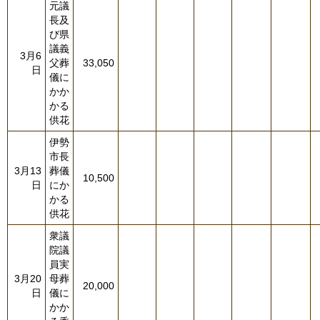
元議
長及
び県
議義
3月6
父葬
33,050
日
儀に
かか
かる
供花
伊勢
市長
3月13
葬儀
10,500
日
にか
かる
供花
衆議
院議
員実
3月20
母葬
20,000
日
儀に
かか