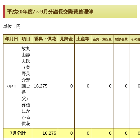
平成20年度7～9月分議長交際費整理簿
単位：円
年月日
項目
香典・供花
見舞金
土産等
会費・負担金
懇談会費
その
故丸
山静
夫氏
（奥
野英
介県
議ご
16,275
0
0
0
0
7月4日
岳
父）
葬儀
にか
かる
供花
7月分計
16,275
0
0
0
0