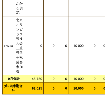
かか
る供
花
北京
オリ
ンピ
ック
競技
大会
0
0
0
10,000
0
9月24日
三重
県選
手祝
勝会
参加
費
9月分計
45,750
0
0
10,000
0
第2四半期合
62,025
0
0
10,000
0
計