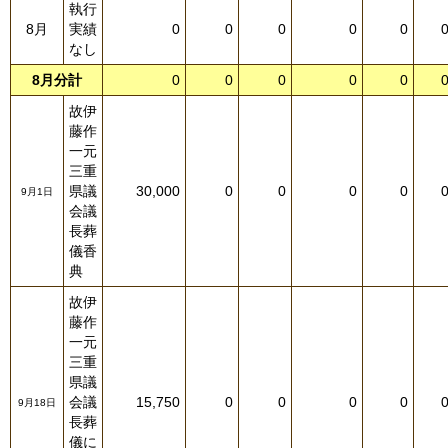
執行
8月
実績
0
0
0
0
0
なし
8月分計
0
0
0
0
0
故伊
藤作
一元
三重
県議
30,000
0
0
0
0
9月1日
会議
長葬
儀香
典
故伊
藤作
一元
三重
県議
会議
15,750
0
0
0
0
9月18日
長葬
儀に