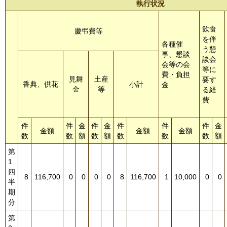
執行状況
飲食
慶弔費等
を伴
各種催
う懇
事、懇談
談会
会等の会
等に
費・負担
見舞
土産
要す
香典、供花
小計
金
金
等
る経
費
件
件
金
件
金
件
件
件
金
金額
金額
金額
数
数
額
数
額
数
数
数
額
第
1
四
8
116,700
0
0
0
0
8
116,700
1
10,000
0
0
半
期
分
第