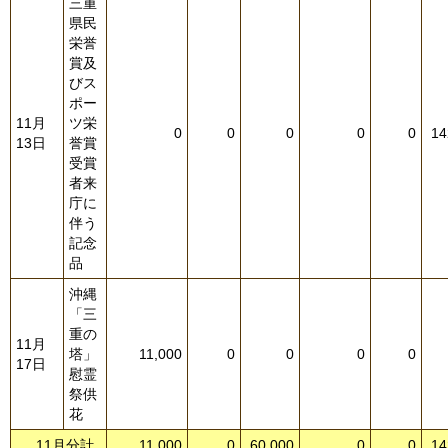
三重
県民
栄誉
賞及
びス
ポー
11月
ツ栄
0
0
0
0
0
14
13日
誉賞
受賞
者来
庁に
伴う
記念
品
沖縄
「三
重の
11月
塔」
11,000
0
0
0
0
17日
慰霊
祭供
花
11月分計
11,000
0
60,000
0
0
14