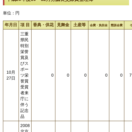
単位：円
年月日
項 目
香典・供花
見舞金
土産等
会費・負担金
懇談会費
三重
県民
特別
栄誉
賞及
びス
ポー
10月
ツ栄
0
0
0
0
0
7
27日
誉賞
受賞
者来
庁に
伴う
記念
品
2008
北京