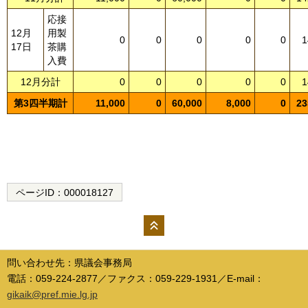
応接
12月
用製
0
0
0
0
0
1
17日
茶購
入費
12月分計
0
0
0
0
0
1
第3四半期計
11,000
0
60,000
8,000
0
23
ページID：
000018127
ペー
ジの
問い合わせ先：県議会事務局
先頭
電話：059-224-2877／ファクス：059-229-1931／E-mail：
へ
gikaik@pref.mie.lg.jp