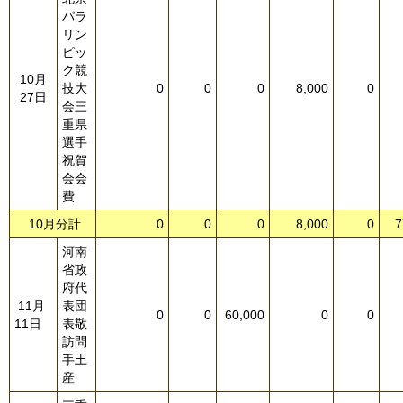
パラ
リン
ピッ
ク競
10月
技大
0
0
0
8,000
0
27日
会三
重県
選手
祝賀
会会
費
10月分計
0
0
0
8,000
0
7
河南
省政
府代
11月
表団
0
0
60,000
0
0
11日
表敬
訪問
手土
産