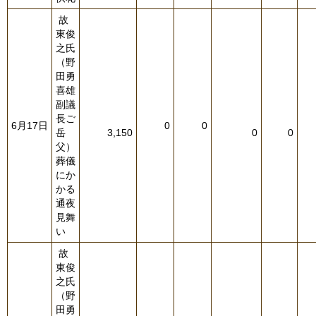
故
東俊
之氏
（野
田勇
喜雄
副議
長ご
6月17日
0
0
岳
3,150
0
0
父）
葬儀
にか
かる
通夜
見舞
い
故
東俊
之氏
（野
田勇