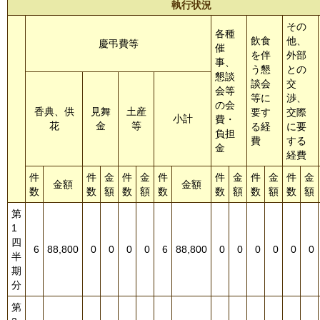
執行状況
その
各種
飲食
他、
慶弔費等
催
を伴
外部
事、
う懇
との
懇談
談会
交
会等
等に
渉、
の会
香典、供
見舞
土産
要す
交際
小計
費・
花
金
等
る経
に要
負担
費
する
金
経費
件
件
金
件
金
件
件
金
件
金
件
金
金額
金額
数
数
額
数
額
数
数
額
数
額
数
額
第
1
四
6
88,800
0
0
0
0
6
88,800
0
0
0
0
0
0
半
期
分
第