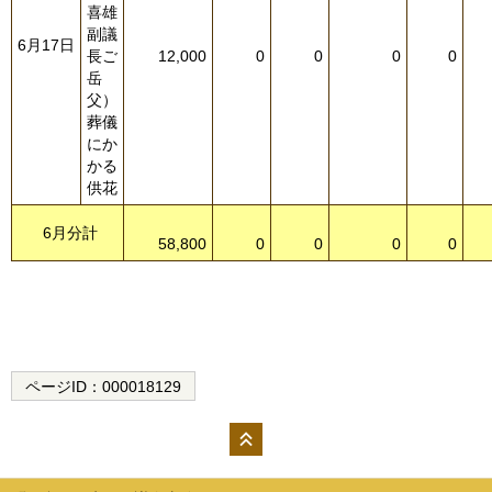
喜雄
副議
6月17日
長ご
12,000
0
0
0
0
岳
父）
葬儀
にか
かる
供花
6月分計
58,800
0
0
0
0
ページID：
000018129
ペー