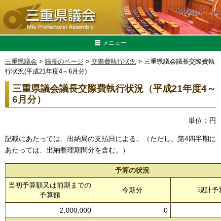
メニュー
三重県議会
>
議長のページ
>
交際費執行状況
> 三重県議会議長交際費執
行状況(平成21年度4～6月分)
三重県議会議長交際費執行状況（平成21年度4～
6月分）
単位：円
記載にあたっては、出納局の支払日による。（ただし、第4四半期に
あたっては、出納整理期間分を含む。）
予算の状況
当初予算額又は前期までの
今期分
現計予
予算額
2,000,000
0