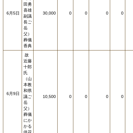
田勇
喜雄
6月5日
30,000
0
0
0
0
副議
長ご
岳
父）
葬儀
香典
故
近藤
十郎
氏
（山
本教
和県
6月9日
議ご
10,500
0
0
0
0
岳
父）
葬儀
にか
かる
供花