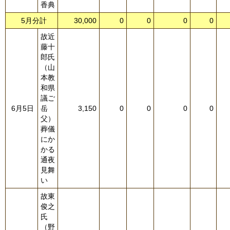
香典
5月分計
30,000
0
0
0
0
故近
藤十
郎氏
（山
本教
和県
議ご
6月5日
岳
3,150
0
0
0
0
父）
葬儀
にか
かる
通夜
見舞
い
故東
俊之
氏
（野