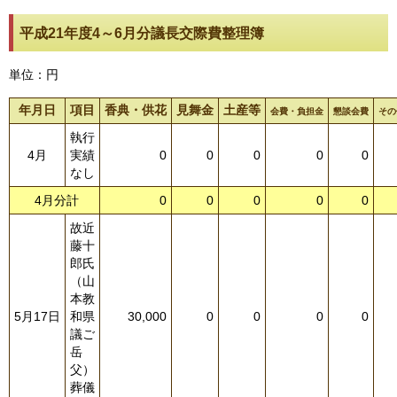
平成21年度4～6月分議長交際費整理簿
単位：円
年月日
項目
香典・供花
見舞金
土産等
会費・負担金
懇談会費
その
執行
4月
実績
0
0
0
0
0
なし
4月分計
0
0
0
0
0
故近
藤十
郎氏
（山
本教
5月17日
和県
30,000
0
0
0
0
議ご
岳
父）
葬儀