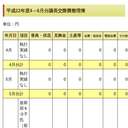
平成22年度4～6月分議長交際費整理簿
単位：円
年月日
項目
香典・供花
見舞金
土産等
会費・負担金
懇談会費
その他
執行
4月
実績
0
0
0
0
0
0
なし
4月分計
0
0
0
0
0
0
執行
5月
実績
0
0
0
0
0
0
なし
5月分計
0
0
0
0
0
0
故前
田キ
ヨ子
氏
（前