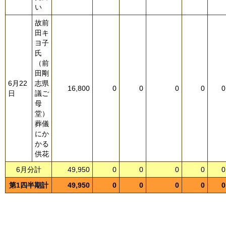
い
故前
田キ
ヨ子
氏
（前
田剛
6月22
志県
16,800
0
0
0
0
0
日
議ご
母
堂）
葬儀
にか
かる
供花
6月分計
49,950
0
0
0
0
0
第1四半期計
49,950
0
0
0
0
0