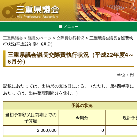
メニュー
三重県議会
>
議長のページ
>
交際費執行状況
> 三重県議会議長交際費執
行状況(平成22年度4~6月分)
三重県議会議長交際費執行状況（平成22年度4～
6月分）
単位：円
記載にあたっては、出納局の支払日による。（ただし、第4四半期に
あたっては、出納整理期間分を含む。）
予算の状況
当初予算額又は前期までの
今期分
現計予
予算額
2,000,000
0