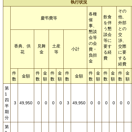
執行状況
その
各種
飲食
他、
慶弔費等
催
を伴
外部
事、
う懇
との
懇談
談会
交
会等
等に
渉、
の会
香典、供
見舞
土産
要す
交際
小計
費・
花
金
等
る経
に要
負担
費
する
金
経費
件
件
金
件
金
件
件
金
件
金
件
金
金額
金額
数
数
額
数
額
数
数
額
数
額
数
額
第
1
四
3
49,950
0
0
0
0
3
49,950
0
0
0
0
0
0
半
期
分
第