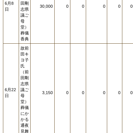
6月8
田剛
30,000
0
0
0
0
0
日
志県
議ご
母
堂）
葬儀
香典
故前
田キ
ヨ子
氏
（前
田剛
志県
6月22
議ご
3,150
0
0
0
0
0
日
母
堂）
葬儀
にか
かる
通夜
見舞