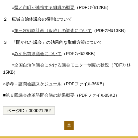
○
県と市町が連携する組織の概要
（PDFﾌｧｲﾙ12KB）
２ 広域自治体議会の役割について
○
第三次戦略計画（仮称）の調査について
（PDFﾌｧｲﾙ13KB）
３ 「開かれた議会」の効果的な取組方策について
○
みえ出前県議会について
（PDFﾌｧｲﾙ28KB）
○
全国自治体議会における議会モニター制度の状況
（PDFﾌｧｲﾙ
15KB）
○参考－
諮問会議スケジュール
（PDFファイル36KB）
■
第６回議会改革諮問会議の結果概要
（PDFファイル85KB）
ページID：
000021262
ペー