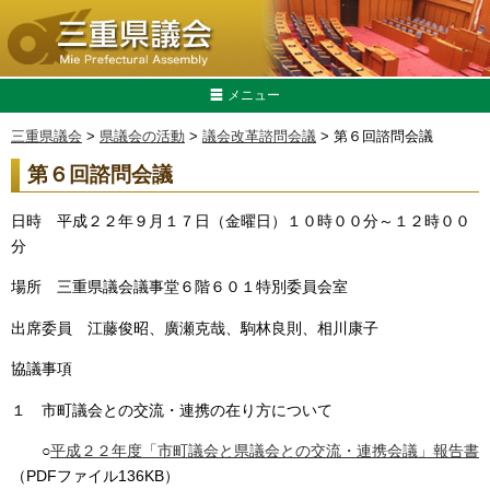
メニュー
三重県議会
>
県議会の活動
>
議会改革諮問会議
> 第６回諮問会議
第６回諮問会議
日時 平成２２年９月１７日（金曜日）１０時００分～１２時００
分
場所 三重県議会議事堂６階６０１特別委員会室
出席委員 江藤俊昭、廣瀬克哉、駒林良則、相川康子
協議事項
１ 市町議会との交流・連携の在り方について
○
平成２２年度「市町議会と県議会との交流・連携会議」報告書
（PDFファイル136KB）