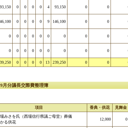
93,150
0
0
0
0
4
93,150
0
0
46,100
0
0
0
0
9
146,100
0
0
0
0
0
0
0
0
0
0
0
0
0
0
0
0
0
0
0
0
39,250
0
0
0
0
13
239,250
0
0
～9月分議長交際費整理簿
項目
香典・供花
見舞金
西場みさを氏（西場信行県議ご母堂）葬儀
12,000
0
かかる供花