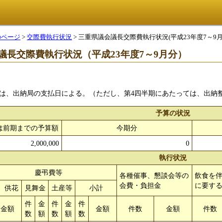
のページ
>
交際費執行状況
> 三重県議会議長交際費執行状況(平成23年度7～9月
議長交際費執行状況（平成23年度7～9月分）
は、出納局の支払日による。（ただし、第4四半期にあたっては、出納
予算の状況
は前期までの予算額
今期分
2,000,000
0
執行状況
慶弔費等
各種催事、懇談会等の
飲食を
会費・負担金
に要す
、供花
見舞金
土産等
小計
件
金
件
金
件
金額
金額
件数
金額
件数
数
額
数
額
数