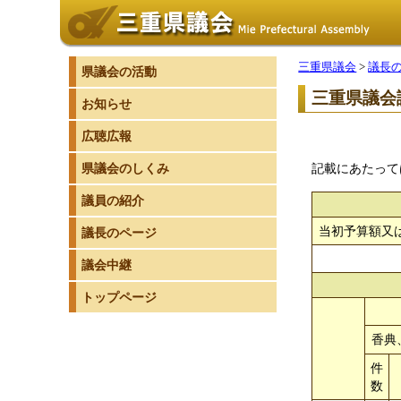
三重県議会
>
議長
県議会の活動
三重県議会
お知らせ
広聴広報
県議会のしくみ
記載にあたって
議員の紹介
当初予算額又
議長のページ
議会中継
トップページ
香典
件
数