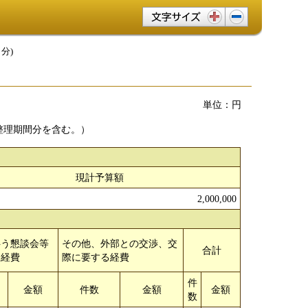
文字サイズ変更
分)
単位：円
整理期間分を含む。）
現計予算額
2,000,000
伴う懇談会等
その他、外部との交渉、交
合計
る経費
際に要する経費
件
金額
件数
金額
金額
数