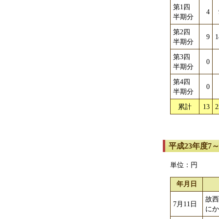
第1四
4
半期分
第2四
9
1
半期分
第3四
0
半期分
第4四
0
半期分
累計
13
2
平成23年度7
単位：円
年月日
故
7月11日
に