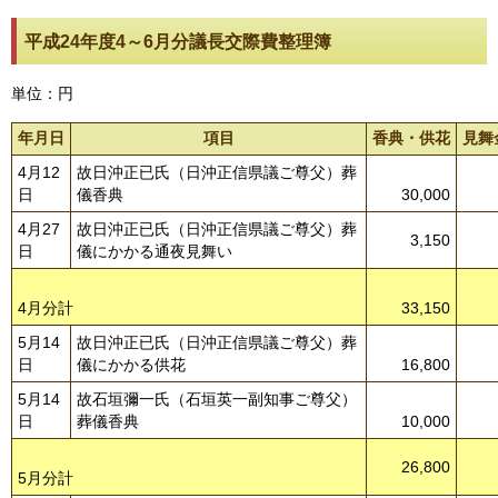
平成24年度4～6月分議長交際費整理簿
単位：円
年月日
項目
香典・供花
見舞
4月12
故日沖正已氏（日沖正信県議ご尊父）葬
日
儀香典
30,000
4月27
故日沖正已氏（日沖正信県議ご尊父）葬
3,150
日
儀にかかる通夜見舞い
4月分計
33,150
5月14
故日沖正已氏（日沖正信県議ご尊父）葬
日
儀にかかる供花
16,800
5月14
故石垣彌一氏（石垣英一副知事ご尊父）
日
葬儀香典
10,000
26,800
5月分計