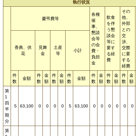
執行状況
その
各種
飲食
他、
慶弔費等
催
を伴
外部
事、
う懇
との
懇談
談会
交
会等
等に
渉、
の会
香典、供
見舞
土産
要す
交際
小計
費・
花
金
等
る経
に要
負担
費
する
金
経費
件
件
金
件
金
件
件
金
件
金
件
金
金額
金額
数
数
額
数
額
数
数
額
数
額
数
額
第
1
四
5
63,100
0
0
0
0
5
63,100
0
0
0
0
0
0
半
期
分
第