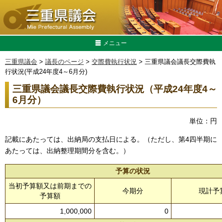
メニュー
三重県議会
>
議長のページ
>
交際費執行状況
> 三重県議会議長交際費執
行状況(平成24年度4～6月分)
三重県議会議長交際費執行状況（平成24年度4～
6月分）
単位：円
記載にあたっては、出納局の支払日による。（ただし、第4四半期に
あたっては、出納整理期間分を含む。）
予算の状況
当初予算額又は前期までの
今期分
現計予
予算額
1,000,000
0