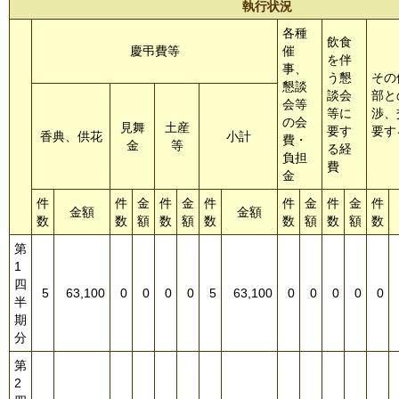
執行状況
各種
飲食
慶弔費等
催
を伴
事、
う懇
その
懇談
談会
部と
会等
等に
渉、
の会
見舞
土産
要す
要す
香典、供花
小計
費・
金
等
る経
負担
費
金
件
件
金
件
金
件
件
金
件
金
件
金額
金額
数
数
額
数
額
数
数
額
数
額
数
第
1
四
5
63,100
0
0
0
0
5
63,100
0
0
0
0
0
半
期
分
第
2