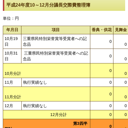
平成24年度10～12月分議長交際費整理簿
単位：円
年月日
項目
香典・供花
見舞金
10月19
三重県民特別栄誉賞等受賞者への記
0
日
念品
0
10月31
三重県民特別栄誉賞等受賞者への記
0
日
念品
0
0
10月分計
0
11月
執行実績なし
0
0
0
11月分計
0
12月
執行実績なし
0
0
12月分計
0
0
第3四半
0