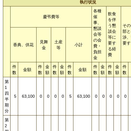
執行状況
各種
飲食
慶弔費等
催
を伴
事、
う懇
その
懇談
談会
部と
会等
等に
渉、
の会
見舞
土産
要す
要す
香典、供花
小計
費・
金
等
る経
負担
費
金
件
件
金
件
金
件
件
金
件
金
件
金額
金額
数
数
額
数
額
数
数
額
数
額
数
第
1
四
5
63,100
0
0
0
0
5
63,100
0
0
0
0
0
半
期
分
第
2