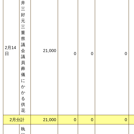
井
三
好
元
三
重
県
議
2月14
会
21,000
日
0
0
0
議
員
葬
儀
に
か
か
る
供
花
2月分計
21,000
0
0
0
執