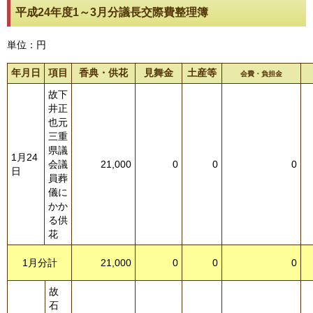
平成24年度1～3月分議長交際費整理簿
単位：円
年月日
項目
香典・供花
見舞金
土産等
会費・負担金
故下
井正
也元
三重
県議
1月24
会議
21,000
0
0
0
日
員葬
儀に
かか
る供
花
1月分計
21,000
0
0
0
故
石