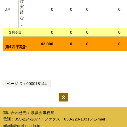
行
実
3月
0
0
0
0
績
な
し
3月分計
0
0
0
0
42,000
0
0
0
第4四半期計
ページID：
000018144
ペー
ジの
問い合わせ先：県議会事務局
先頭
電話：059-224-2877／ファクス：059-229-1931／E-mail：
へ
gikaik@pref.mie.lg.jp