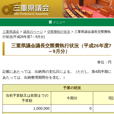
メニュー
三重県議会
>
議長のページ
>
交際費執行状況
> 三重県議会議長交際費執
行状況(平成26年度7～9月分)
三重県議会議長交際費執行状況（平成26年度7
～9月分）
単位：円
記載にあたっては、出納局の支払日による。（ただし、第4四半期に
あたっては、出納整理期間分を含む。）
予算の状況
当初予算額又は前期までの
今期分
現
予算額
1,000,000
0