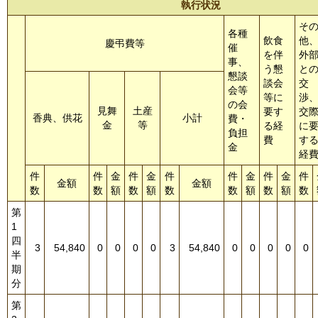
執行状況
そ
各種
飲食
他
慶弔費等
催
を伴
外
事、
う懇
と
懇談
談会
交
会等
等に
渉
の会
見舞
土産
要す
交
香典、供花
小計
費・
金
等
る経
に
負担
費
す
金
経
件
件
金
件
金
件
件
金
件
金
件
金額
金額
数
数
額
数
額
数
数
額
数
額
数
第
1
四
3
54,840
0
0
0
0
3
54,840
0
0
0
0
0
半
期
分
第