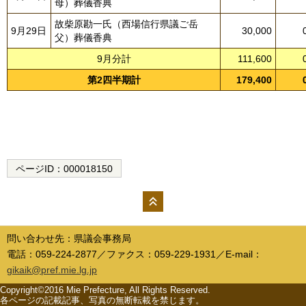
母）葬儀香典
故柴原勘一氏（西場信行県議ご岳
9月29日
30,000
父）葬儀香典
9月分計
111,600
第2四半期計
179,400
ページID：
000018150
ペー
ジの
問い合わせ先：県議会事務局
先頭
電話：059-224-2877／ファクス：059-229-1931／E-mail：
へ
gikaik@pref.mie.lg.jp
Copyright©2016 Mie Prefecture, All Rights Reserved.
各ページの記載記事、写真の無断転載を禁じます。