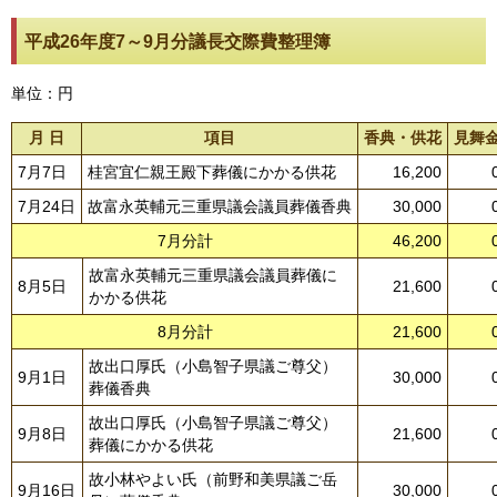
平成26年度7～9月分議長交際費整理簿
単位：円
月 日
項目
香典・供花
見舞
7月7日
桂宮宜仁親王殿下葬儀にかかる供花
16,200
7月24日
故富永英輔元三重県議会議員葬儀香典
30,000
7月分計
46,200
故富永英輔元三重県議会議員葬儀に
8月5日
21,600
かかる供花
8月分計
21,600
故出口厚氏（小島智子県議ご尊父）
9月1日
30,000
葬儀香典
故出口厚氏（小島智子県議ご尊父）
9月8日
21,600
葬儀にかかる供花
故小林やよい氏（前野和美県議ご岳
9月16日
30,000