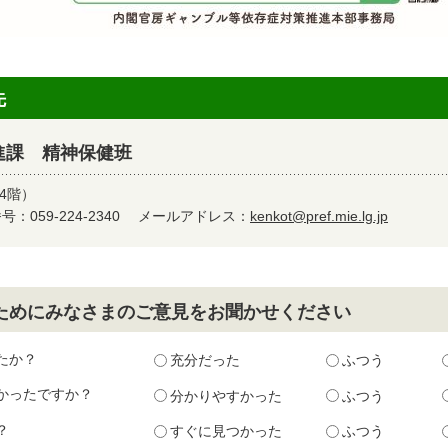
先
進課 精神保健班
4階）
：059-224-2340
メールアドレス：
kenkot@pref.mie.lg.jp
ためにみなさまのご意見をお聞かせください
たか？
充分だった
ふつう
かったですか？
分かりやすかった
ふつう
？
すぐに見つかった
ふつう