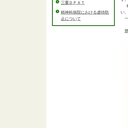
三重ＤＰＡＴ
ギ
い
精神科病院における虐待防
一
止について