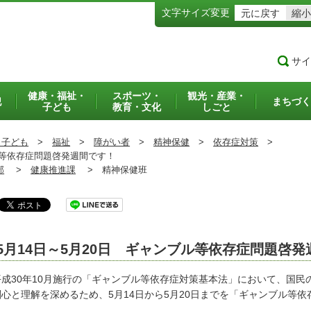
文字サイズ変更
元に戻す
縮小
サイ
健康・福祉・
スポーツ・
観光・産業・
犯
まちづく
子ども
教育・文化
しごと
・子ども
>
福祉
>
障がい者
>
精神保健
>
依存症対策
>
ル等依存症問題啓発週間です！
部
>
健康推進課
>
精神保健班
5月14日～5月20日 ギャンブル等依存症問題啓
成30年10月施行の「ギャンブル等依存症対策基本法」において、国民
関心と理解を深めるため、5月14日から5月20日までを「ギャンブル等
。