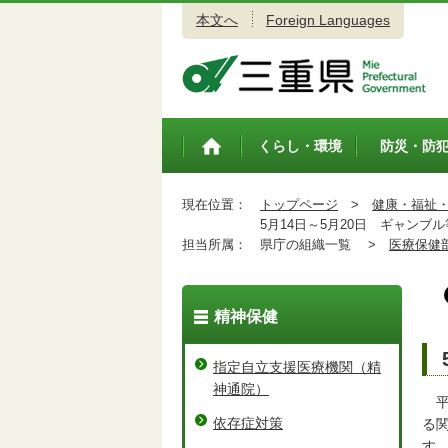
本文へ
Foreign Languages
三重県公式ウェブサイト
くらし・環境
防災・防
トップペ
ージ
現在位置：
トップページ
>
健康・福祉
5月14日～5月20日 ギャンブ
担当所属：
県庁の組織一覧 >
医療保健
精神保健
指定自立支援医療機関（精
神通院）
平
依存症対策
る
す