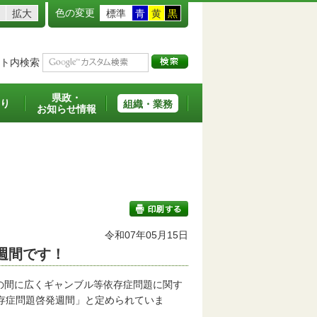
色の変更
拡大
標準
青
黄
黒
ト内検索
県政・
り
組織・業務
お知らせ情報
令和07年05月15日
発週間です！
印刷する
の間に広くギャンブル等依存症問題に関す
依存症問題啓発週間」と定められていま