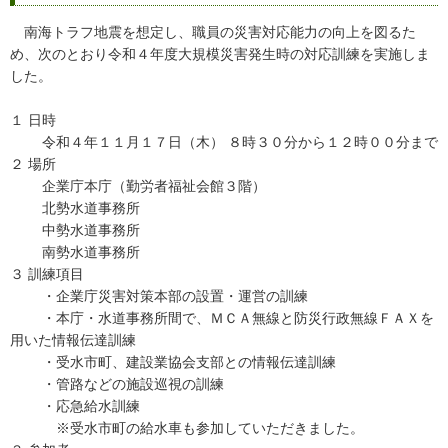
南海トラフ地震を想定し、職員の災害対応能力の向上を図るた
め、次のとおり令和４年度大規模災害発生時の対応訓練を実施しま
した。
１ 日時
令和４年１１月１７日（木） ８時３０分から１２時００分まで
２ 場所
企業庁本庁（勤労者福祉会館３階）
北勢水道事務所
中勢水道事務所
南勢水道事務所
３ 訓練項目
・企業庁災害対策本部の設置・運営の訓練
・本庁・水道事務所間で、ＭＣＡ無線と防災行政無線ＦＡＸを
用いた情報伝達訓練
・受水市町、建設業協会支部との情報伝達訓練
・管路などの施設巡視の訓練
・応急給水訓練
※受水市町の給水車も参加していただきました。