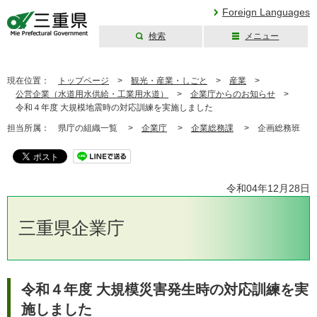
Foreign Languages
検索
メニュー
三重県公式ウェブ
サイト
現在位置：
トップページ
>
観光・産業・しごと
>
産業
>
公営企業（水道用水供給・工業用水道）
>
企業庁からのお知らせ
>
令和４年度 大規模地震時の対応訓練を実施しました
担当所属：
県庁の組織一覧 >
企業庁
>
企業総務課
>
企画総務班
令和04年12月28日
三重県企業庁
令和４年度 大規模災害発生時の対応訓練を実
施しました