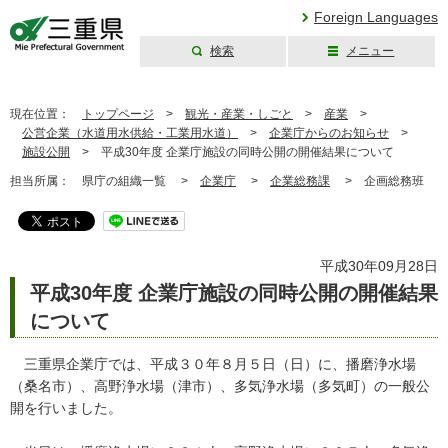
Foreign Languages
検索
メニュー
三重県公式ウェブ
サイト
現在位置：
トップページ
>
観光・産業・しごと
>
産業
>
公営企業（水道用水供給・工業用水道）
>
企業庁からのお知らせ
>
施設公開
>
平成30年度 企業庁施設の同時公開の開催結果について
担当所属：
県庁の組織一覧 >
企業庁
>
企業総務課
>
企画総務班
平成30年09月28日
平成30年度 企業庁施設の同時公開の開催結果
について
三重県企業庁では、平成３０年８月５日（日）に、播磨浄水場
（桑名市）、高野浄水場（津市）、多気浄水場（多気町）の一般公
開を行いました。