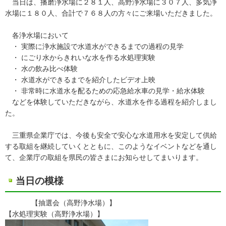
当日は、播磨浄水場に２８１人、高野浄水場に３０７人、多気浄
水場に１８０人、合計で７６８人の方々にご来場いただきました。
各浄水場において
・ 実際に浄水施設で水道水ができるまでの過程の見学
・ にごり水からきれいな水を作る水処理実験
・ 水の飲み比べ体験
・ 水道水ができるまでを紹介したビデオ上映
・ 非常時に水道水を配るための応急給水車の見学・給水体験
などを体験していただきながら、水道水を作る過程を紹介しまし
た。
三重県企業庁では、今後も安全で安心な水道用水を安定して供給
する取組を継続していくとともに、このようなイベントなどを通し
て、企業庁の取組を県民の皆さまにお知らせしてまいります。
当日の模様
【抽選会（高野浄水場）】
【水処理実験（高野浄水場）】