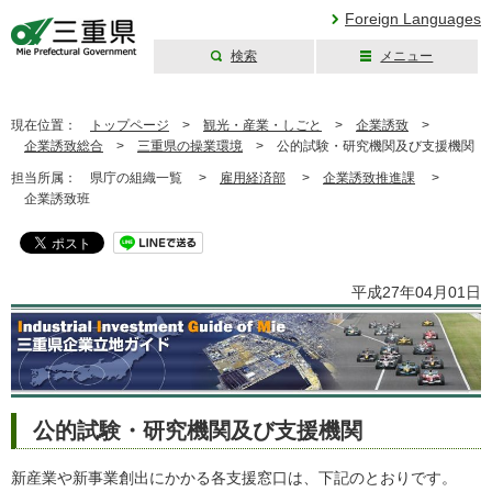
Foreign Languages
検索
メニュー
三重県公式ウェブ
サイト
現在位置：
トップページ
>
観光・産業・しごと
>
企業誘致
>
企業誘致総合
>
三重県の操業環境
>
公的試験・研究機関及び支援機関
担当所属：
県庁の組織一覧 >
雇用経済部
>
企業誘致推進課
>
企業誘致班
平成27年04月01日
公的試験・研究機関及び支援機関
新産業や新事業創出にかかる各支援窓口は、下記のとおりです。