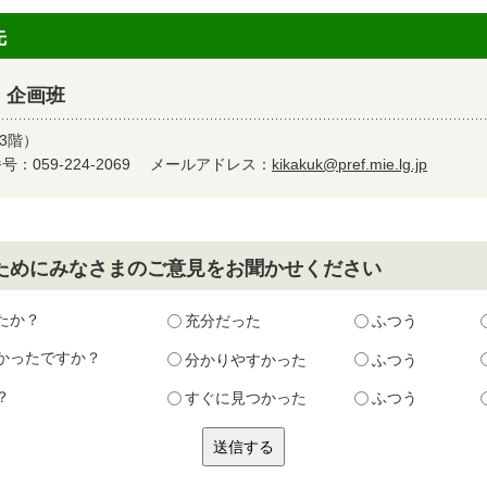
先
 企画班
3階）
：059-224-2069
メールアドレス：
kikakuk@pref.mie.lg.jp
ためにみなさまのご意見をお聞かせください
たか？
充分だった
ふつう
かったですか？
分かりやすかった
ふつう
？
すぐに見つかった
ふつう