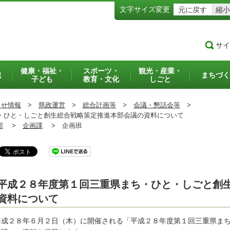
文字サイズ変更
元に戻す
縮小
サイ
健康・福祉・
スポーツ・
観光・産業・
犯
まちづく
子ども
教育・文化
しごと
らせ情報
>
県政運営
>
総合計画等
>
会議・懇話会等
>
ひと・しごと創生総合戦略策定推進本部会議の資料について
部
>
企画課
>
企画班
平成２８年度第１回三重県まち・ひと・しごと創
資料について
成２８年６月２日（木）に開催される「平成２８年度第１回三重県まち