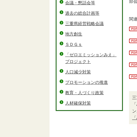
部
会議・懇話会等
過去の総合計画等
関
三重県経営戦略会議
地方創生
ＳＤＧｓ
「ゼロエミッションみえ」
プロジェクト
人口減少対策
プロモーションの推進
教育・人づくり政策
三
人材確保対策
「
ン
「