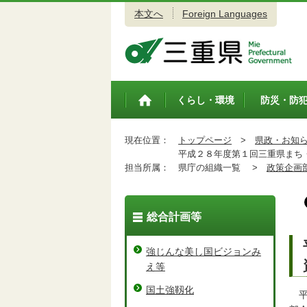
本文へ
Foreign Languages
三重県公式ウェブサイト
くらし・環境
防災・防
トップペ
ージ
現在位置：
トップページ
>
県政・お知
平成２８年度第１回三重県まち・
担当所属：
県庁の組織一覧 >
政策企画
総合計画等
強じんな美し国ビジョンみ
え等
国土強靱化
平