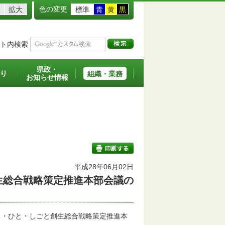
色の変更
拡大
標準
青
黄
黒
ト内検索
県政・
り
組織・業務
お知らせ情報
平成28年06月02日
生総合戦略策定推進本部会議の
印刷する
・ひと・しごと創生総合戦略策定推進本