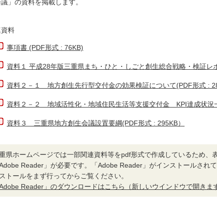
会議」の資料を掲載します。
連資料
事項書 (PDF形式 : 76KB)
資料１ 平成28年版三重県まち・ひと・しごと創生総合戦略・検証レポート（
資料２－１ 地方創生先行型交付金の効果検証について(PDF形式 : 28
資料２－２ 地域活性化・地域住民生活等支援交付金 KPI達成状況一覧 (P
資料３ 三重県地方創生会議設置要綱(PDF形式 : 295KB）
重県ホームページでは一部関連資料等をpdf形式で作成しているため、
Adobe Reader」が必要です。「Adobe Reader」がインストール
ストールをまず行ってからご覧ください。
Adobe Reader」のダウンロードはこちら（新しいウインドウで開きま