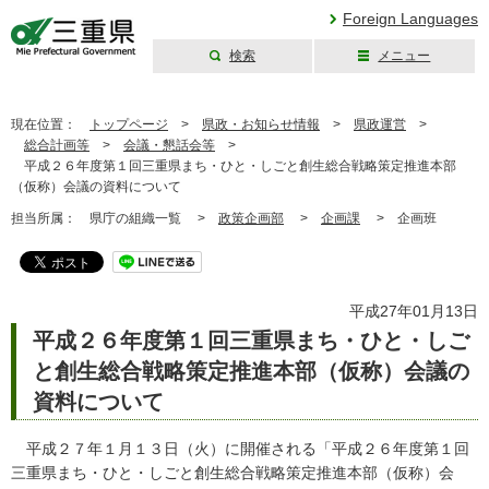
Foreign Languages
検索
メニュー
三重県公式ウェブ
サイト
現在位置：
トップページ
>
県政・お知らせ情報
>
県政運営
>
総合計画等
>
会議・懇話会等
>
平成２６年度第１回三重県まち・ひと・しごと創生総合戦略策定推進本部
（仮称）会議の資料について
担当所属：
県庁の組織一覧 >
政策企画部
>
企画課
>
企画班
平成27年01月13日
平成２６年度第１回三重県まち・ひと・しご
と創生総合戦略策定推進本部（仮称）会議の
資料について
平成２７年１月１３日（火）に開催される「平成２６年度第１回
三重県まち・ひと・しごと創生総合戦略策定推進本部（仮称）会