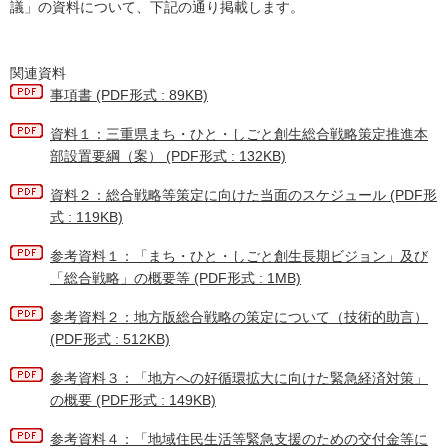
議」の資料について、下記の通り掲載します。
関連資料
事項書 (PDF形式 : 89KB)
資料１：三重県まち・ひと・しごと創生総合戦略策定推進本
部設置要綱（案） (PDF形式 : 132KB)
資料２：総合戦略等策定に向けた当面のスケジュール (PDF形
式 : 119KB)
参考資料１：「まち・ひと・しごと創生長期ビジョン」及び
「総合戦略」の概要等 (PDF形式 : 1MB)
参考資料２：地方版総合戦略の策定について（技術的助言）
(PDF形式 : 512KB)
参考資料３：「地方への好循環拡大に向けた緊急経済対策」
の概要 (PDF形式 : 149KB)
参考資料４：「地域住民生活等緊急支援のための交付金等に