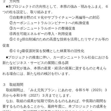
２ 方向性
■本プロジェクトの方向性として、本県の強み・弱みをふまえ、６
つの柱を設定し、取り組みます。
①自動車分野のＥＶ化やサプライチェーン再編等への対応
②カーボンニュートラルコンビナートへの転換促進
③カーボンニュートラルポートの整備促進
④再生可能エネルギーの導入・利用促進
⑤ＣＯ
排出削減のための高度な技術を活用したリサイクル等の
2
促進
⑥ＣＯ
吸収源対策を契機とした林業等の活性化
2
■プロジェクトの推進に伴い、カーボンニュートラル社会における
新たなビジネス・サービスの展開に係る調
査研究が進み、本県の産業・経済の発展に資するものと考えら
れる場合には、新たな柱の検討を行います。
３ 取組期間
取組期間は、「みえ元気プラン」にあわせ、令和５年（2023）３
月から令和９年（2027）３月までとします。
なお、取組の成果が短期で現れるものもあれば、中長期の期間を
要するものもあることから、最終年度に、本プロジェクトの成果を