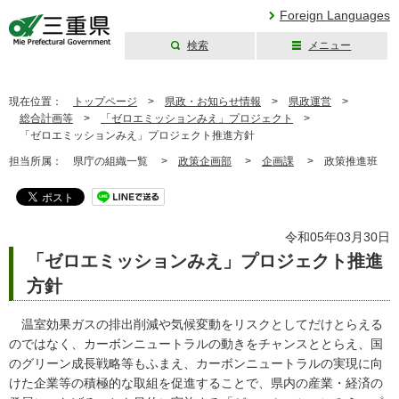
Foreign Languages
検索
メニュー
三重県公式ウェブ
サイト
現在位置：
トップページ
>
県政・お知らせ情報
>
県政運営
>
総合計画等
>
「ゼロエミッションみえ」プロジェクト
>
「ゼロエミッションみえ」プロジェクト推進方針
担当所属：
県庁の組織一覧 >
政策企画部
>
企画課
>
政策推進班
令和05年03月30日
「ゼロエミッションみえ」プロジェクト推進
方針
温室効果ガスの排出削減や気候変動をリスクとしてだけとらえる
のではなく、カーボンニュートラルの動きをチャンスととらえ、国
のグリーン成長戦略等もふまえ、カーボンニュートラルの実現に向
けた企業等の積極的な取組を促進することで、県内の産業・経済の