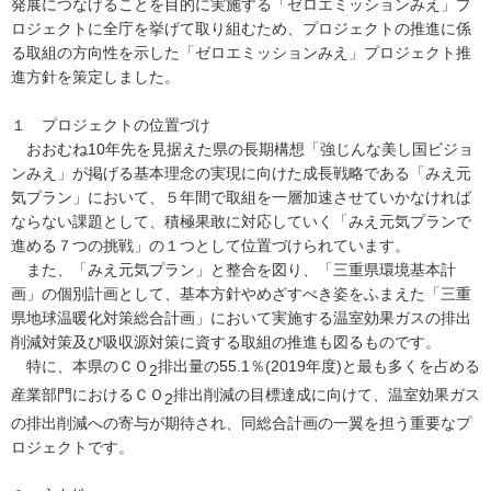
発展につなげることを目的に実施する「ゼロエミッションみえ」プ
ロジェクトに全庁を挙げて取り組むため、プロジェクトの推進に係
る取組の方向性を示した「ゼロエミッションみえ」プロジェクト推
進方針を策定しました。
１ プロジェクトの位置づけ
おおむね10年先を見据えた県の長期構想「強じんな美し国ビジョ
ンみえ」が掲げる基本理念の実現に向けた成長戦略である「みえ元
気プラン」において、５年間で取組を一層加速させていかなければ
ならない課題として、積極果敢に対応していく「みえ元気プランで
進める７つの挑戦」の１つとして位置づけられています。
また、「みえ元気プラン」と整合を図り、「三重県環境基本計
画」の個別計画として、基本方針やめざすべき姿をふまえた「三重
県地球温暖化対策総合計画」において実施する温室効果ガスの排出
削減対策及び吸収源対策に資する取組の推進も図るものです。
特に、本県のＣＯ
排出量の55.1％(2019年度)と最も多くを占める
2
産業部門におけるＣＯ
排出削減の目標達成に向けて、温室効果ガス
2
の排出削減への寄与が期待され、同総合計画の一翼を担う重要なプ
ロジェクトです。