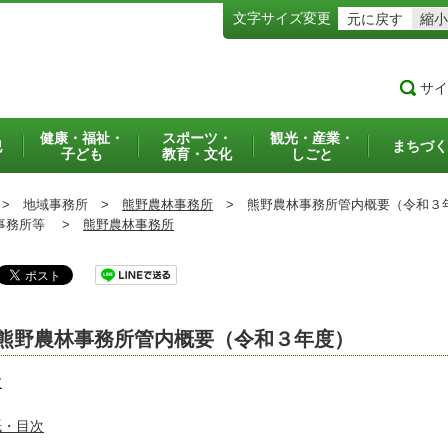
文字サイズ変更
元に戻す
縮小
サイ
健康・福祉・
スポーツ・
観光・産業・
犯
まちづく
子ども
教育・文化
しごと
>
地域事務所 >
熊野農林事務所
>
熊野農林事務所管内概要（令和３
務所等 >
熊野農林事務所
熊野農林事務所管内概要（令和３年度）
文
紙・目次