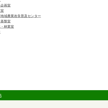
況
務企画室
政室
州地域農業改良普及センター
村基盤室
林・林業室
表
先