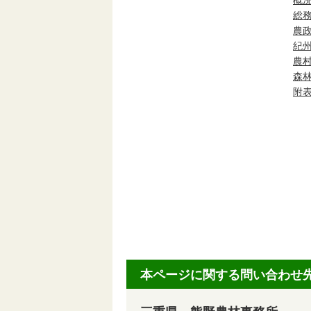
概
総
農
紀
農
森
附
本ページに関する問い合わせ