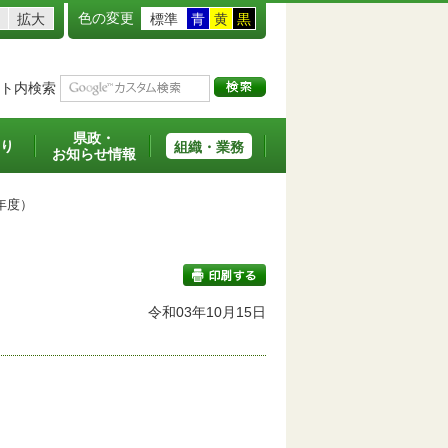
色の変更
拡大
標準
青
黄
黒
ト内検索
県政・
り
組織・業務
お知らせ情報
年度）
令和03年10月15日
印刷する