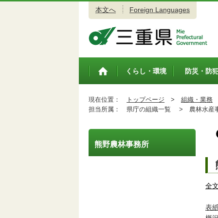
本文へ
Foreign Languages
三重県公式ウェブサイト
くらし・環境
防災・防
トップペ
ージ
現在位置：
トップページ
>
組織・業務
担当所属：
県庁の組織一覧 >
農林水産事
熊野農林事務所
全
表