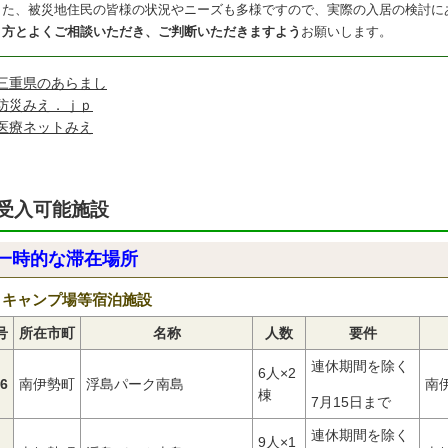
また、被災地住民の皆様の状況やニーズも多様ですので、実際の入居の検討に
く方とよくご相談いただき、ご判断いただきますよう
お願いします。
三重県のあらまし
防災みえ．ｊｐ
医療ネットみえ
受入可能施設
一時的な滞在場所
キャンプ場等宿泊施設
号
所在市町
名称
人数
要件
連休期間を除く
6人×2
-6
南伊勢町
浮島パーク南島
南
棟
7月15日まで
連休期間を除く
9人×1