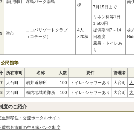
-7
南伊勢町
浮島パーク南島
南
棟
7月15日まで
リネン料等1日
1,500円
ココパリゾートクラブ
4人
提供期間7～14
株
-9
津市
（コテージ）
×20棟
日程度
Ri
風呂・トイレあ
り
公民館等
号
所在市町
名称
人数
要件
管理者
-7
大台町
岩井避難所
100
トイレ･シャワーあり
大台町
大
-8
大台町
領内地域避難所
100
トイレ･シャワーあり
大台町
大
制度のご紹介
三重県移住・交流ポータルサイト
三重県各市町の空き家バンク制度