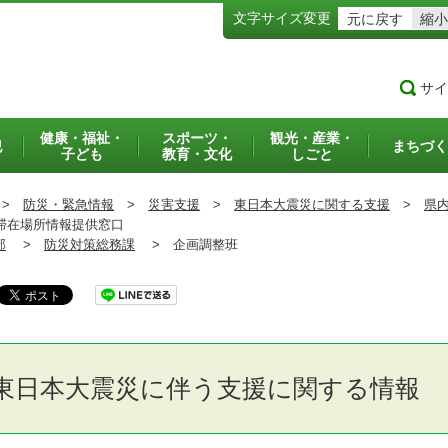
文字サイズ変更
元に戻す
縮小
サイ
健康・福祉・
スポーツ・
観光・産業・
犯
まちづく
子ども
教育・文化
しごと
>
防災・緊急情報
>
災害支援
>
東日本大震災に関する支援
>
県
滞在場所情報提供窓口
部
>
防災対策総務課
>
企画調整班
東日本大震災に伴う支援に関する情報