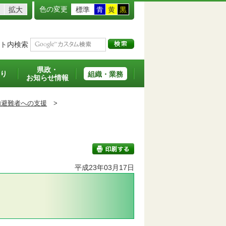
色の変更
拡大
標準
青
黄
黒
ト内検索
県政・
り
組織・業務
お知らせ情報
内避難者への支援
>
平成23年03月17日
印刷する