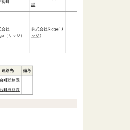
伊勢町
課
式会社
株式会社Ridge(リ
dge（リッジ）
ッジ
）
連絡先
備考
台町総務課
台町総務課