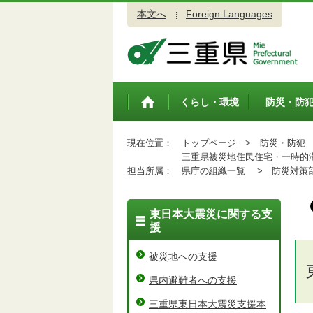
本文へ
Foreign Languages
三重県公式ウェブサイト
くらし・環境
防災・防
トップペ
ージ
現在位置：
トップページ
>
防災・防犯
三重県被災地住民住宅・一時的
担当所属：
県庁の組織一覧 >
防災対策
東日本大震災に関する支
援
被災地への支援
県内避難者への支援
三重県東日本大震災支援本