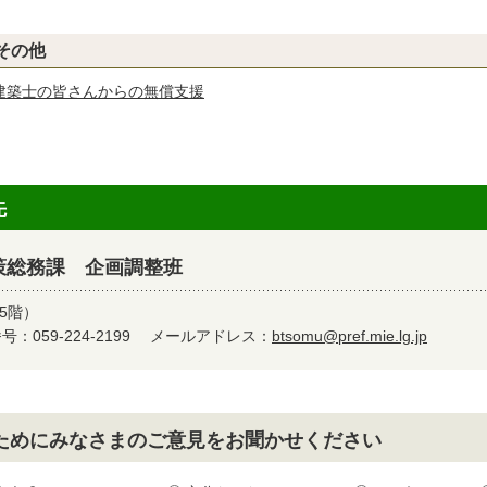
その他
建築士の皆さんからの無償支援
先
策総務課 企画調整班
5階）
：059-224-2199
メールアドレス：
btsomu@pref.mie.lg.jp
ためにみなさまのご意見をお聞かせください