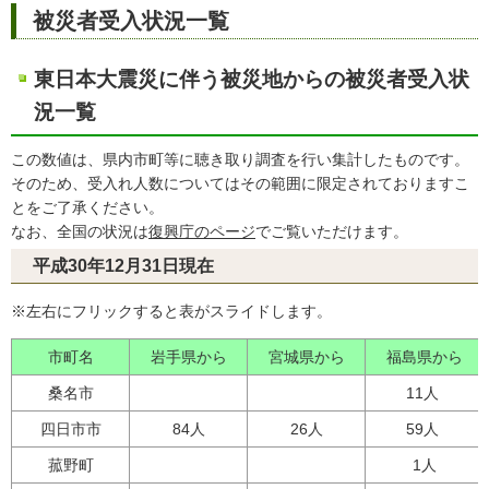
被災者受入状況一覧
東日本大震災に伴う被災地からの被災者受入状
況一覧
この数値は、県内市町等に聴き取り調査を行い集計したものです。
そのため、受入れ人数についてはその範囲に限定されておりますこ
とをご了承ください。
なお、全国の状況は
復興庁のページ
でご覧いただけます。
平成30年12月31日現在
※左右にフリックすると表がスライドします。
市町名
岩手県から
宮城県から
福島県から
桑名市
11人
四日市市
84人
26人
59人
菰野町
1人