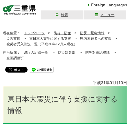
Foreign Languages
検索
メニュー
三重県公式ウェブ
サイト
現在位置：
トップページ
>
防災・防犯
>
防災・緊急情報
>
災害支援
>
東日本大震災に関する支援
>
県内避難者への支援
>
被災者受入状況一覧（平成30年12月末現在）
担当所属：
県庁の組織一覧 >
防災対策部
>
防災対策総務課
>
企画調整班
平成31年01月10日
東日本大震災に伴う支援に関する
情報