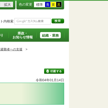
色の変更
拡大
標準
青
黄
黒
ト内検索
県政・
り
組織・業務
お知らせ情報
内避難者への支援
>
令和04年01月14日
印刷する