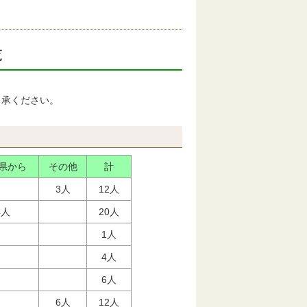
覧
了承ください。
県から
その他
計
3人
12人
4人
20人
1人
4人
6人
6人
12人