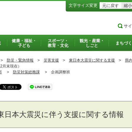
文字サイズ変更
元に戻す
縮小
サイ
健康・福祉・
スポーツ・
観光・産業・
犯
まちづく
子ども
教育・文化
しごと
>
防災・緊急情報
>
災害支援
>
東日本大震災に関する支援
>
県
2月末現在）
部
>
防災対策総務課
>
企画調整班
東日本大震災に伴う支援に関する情報