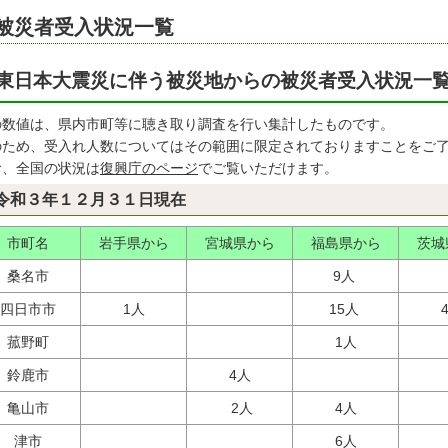
被災者受入状況一覧
東日本大震災に伴う被災地からの被災者受入状況一
の数値は、県内市町等に聴き取り調査を行い集計したものです。
のため、受入れ人数についてはその範囲に限定されておりますことをご
お、全国の状況は
復興庁のページ
でご覧いただけます。
令和３年１２月３１日現在
市町名
岩手県から
宮城県から
福島県から
茨城
桑名市
9人
四日市市
1人
15人
菰野町
1人
鈴鹿市
4人
亀山市
2人
4人
津市
6人