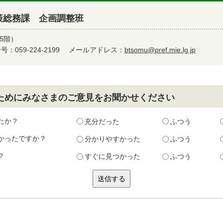
策総務課 企画調整班
5階）
：059-224-2199
メールアドレス：
btsomu@pref.mie.lg.jp
ためにみなさまのご意見をお聞かせください
たか？
充分だった
ふつう
かったですか？
分かりやすかった
ふつう
？
すぐに見つかった
ふつう