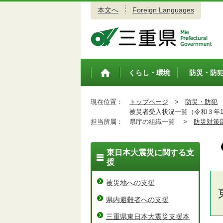
本文へ
Foreign Languages
三重県公式ウェブサイト
くらし・環境
防災・防
トップペ
ージ
現在位置：
トップページ
>
防災・防犯
被災者受入状況一覧（令和３年1
担当所属：
県庁の組織一覧 >
防災対策
東日本大震災に関する支
援
被災地への支援
県内避難者への支援
三重県東日本大震災支援本