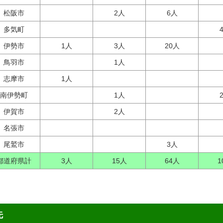
松阪市
2人
6人
多気町
伊勢市
1人
3人
20人
鳥羽市
1人
志摩市
1人
南伊勢町
1人
伊賀市
2人
名張市
尾鷲市
3人
都道府県計
3人
15人
64人
1
先