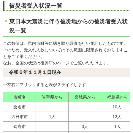
被災者受入状況一覧
東日本大震災に伴う被災地からの被災者受入状
況一覧
この数値は、県内市町等に聴き取り調査を行い集計したものです。
そのため、受入れ人数についてはその範囲に限定されておりますこ
とをご了承ください。
なお、全国の状況は
復興庁のページ
でご覧いただけます。
令和６年１１月１日現在
※左右にフリックすると表がスライドします。
市町名
岩手県から
宮城県から
福島県から
桑名市
10人
四日市市
1人
12人
鈴鹿市
3人
1人