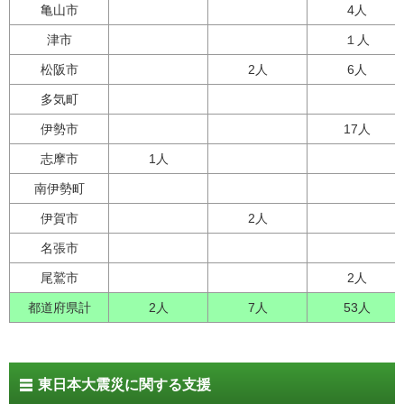
亀山市
4人
津市
１人
松阪市
2人
6人
多気町
伊勢市
17人
志摩市
1人
南伊勢町
伊賀市
2人
名張市
尾鷲市
2人
都道府県計
2人
7人
53人
東日本大震災に関する支援