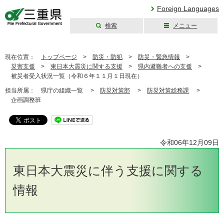
Foreign Languages
検索
メニュー
三重県公式ウェブ
サイト
現在位置：
トップページ
>
防災・防犯
>
防災・緊急情報
>
災害支援
>
東日本大震災に関する支援
>
県内避難者への支援
>
被災者受入状況一覧（令和６年１１月１日現在）
担当所属：
県庁の組織一覧 >
防災対策部
>
防災対策総務課
>
企画調整班
令和06年12月09日
東日本大震災に伴う支援に関する
情報